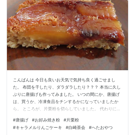
こんばんは 今日も良いお天気で気持ち良く過ごせまし
た。 布団を干したり、ダラダラしたり？？？ 本当に久し
ぶりに唐揚げも作ってみました。 いつの間にか、唐揚げ
は、買うか、冷凍食品をチンするかになっていましたか
ら。 ところが、片栗粉を切らしていました。 代わりに、
お好み焼き用の粉を使ってみました。 家族は美味しい、
#
唐揚げ
#
お好み焼き粉
#
片栗粉
などと、言っていましたが、 私には少々味が濃くなって
#
キャラメルりんごケーキ
#
白崎茶会
#
へたおやつ
しまったような気がしました。 （ちょっとだけあった片