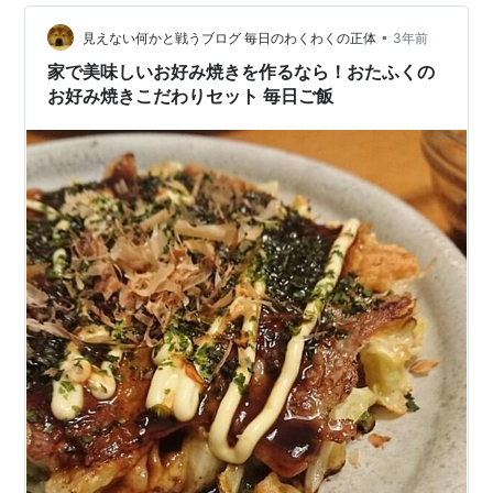
やお好み焼きの粉が少しだけ余っている。別の料理に使
•
えないかな？」――そんなときの不安や迷いを、解消す
見えない何かと戦うブログ 毎日のわくわくの正体
3年前
るための記事です。 それぞれの粉の狙い（たこ焼きは“外
家で美味しいお好み焼きを作るなら！おたふくの
カリ中とろ”、お好み焼き…
お好み焼きこだわりセット 毎日ご飯