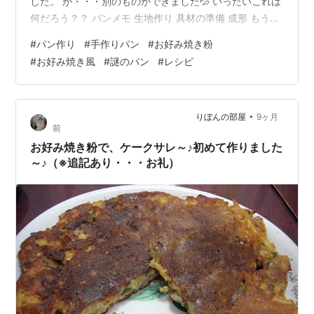
した。 が・・・別のものができました💦 いったいこれは
何だろう？？ パンメモ 生地作り 具材の準備 成形 もう焼
成 できました 食べてみて
#
パン作り
#
手作りパン
#
お好み焼き粉
#
お好み焼き風
#
謎のパン
#
レシピ
•
りぼんの部屋
9ヶ月
前
お好み焼き粉で、ケークサレ～♪初めて作りました
～♪（※追記あり・・・お礼）