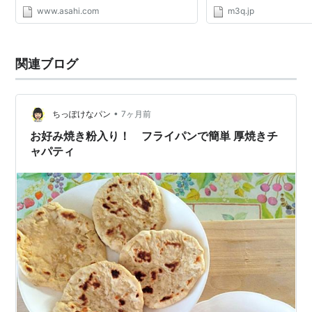
し、大量発生するおそれがあるという。小麦
www.asahi.com
m3q.jp
アレルギーと誤診される場合もある。一方、
低温状態ではほとん...
関連ブログ
•
ちっぽけなパン
7ヶ月前
お好み焼き粉入り！ フライパンで簡単 厚焼きチ
ャパティ