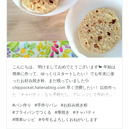
こんにちは。 明けましておめでとうございます🐎 年始は
簡単に作って、ゆっくりスタートしたい！ でも年末に使
ったお好み焼き粉、まだ残っていました💦
chippocket.hatenablog.com 早く消費したい！ 以前作っ
た「チャパティ」なら手軽だし、アレンジして作れそう
😊 chippocket.hatenablog.com ということで今回は、
#
パン作り
#
手作りパン
#
お好み焼き粉
「お好み焼き粉入りチャパティ」を作ってみました！ パ
#
フライパンでつくる
#
厚焼き
#
チャパティ
ンメモ 生地作り 分割と成形 焼成 できました 食べてみて
#
簡単レシピ
#
今年もよろしくおねがいします