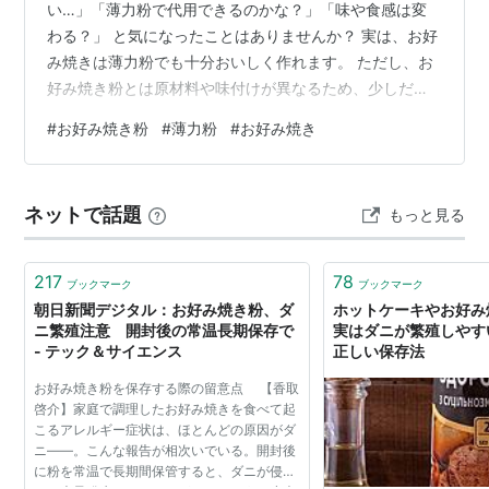
い…」「薄力粉で代用できるのかな？」「味や食感は変
わる？」 と気になったことはありませんか？ 実は、お好
み焼きは薄力粉でも十分おいしく作れます。 ただし、お
好み焼き粉とは原材料や味付けが異なるため、少しだけ
コツを知っておくことが大切です。 この記事では、お好
#
お好み焼き粉
#
薄力粉
#
お好み焼き
み焼きを薄力粉で実際に作った結果や、お好み焼き粉と
の違い、おいしく作るコツまで詳しく解説します。 これ
から薄力粉でお好み焼きを作ろうと思っている方は、ぜ
ネットで話題
もっと見る
ひ参考にしてください。 お好み焼きを薄力粉で作った結
果！結論を先に紹介 お好み焼きを薄力粉で作った結果か
らお伝えすると、十分満足できるおい…
217
78
ブックマーク
ブックマーク
朝日新聞デジタル：お好み焼き粉、ダ
ホットケーキやお好み
ニ繁殖注意 開封後の常温長期保存で
実はダニが繁殖しやす
- テック＆サイエンス
正しい保存法
お好み焼き粉を保存する際の留意点 【香取
啓介】家庭で調理したお好み焼きを食べて起
こるアレルギー症状は、ほとんどの原因がダ
ニ――。こんな報告が相次いでいる。開封後
に粉を常温で長期間保管すると、ダニが侵入