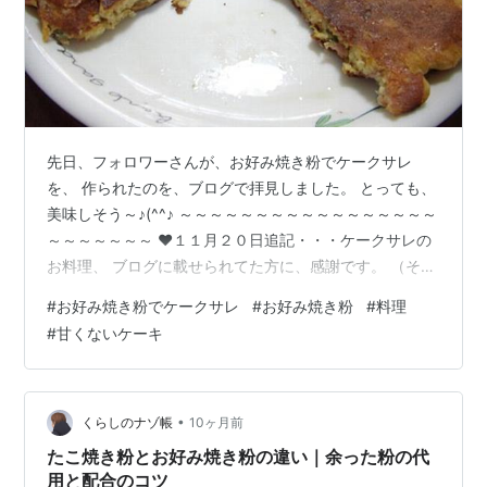
先日、フォロワーさんが、お好み焼き粉でケークサレ
を、 作られたのを、ブログで拝見しました。 とっても、
美味しそう～♪(^^♪ ～～～～～～～～～～～～～～～～～
～～～～～～～ ❤１１月２０日追記・・・ケークサレの
お料理、 ブログに載せられてた方に、感謝です。 （その
フォロワーさんは、コメント欄開いていなくて・・・お
#
お好み焼き粉でケークサレ
#
お好み焼き粉
#
料理
礼が言えませんでした。 あらためて、ありがとうござい
#
甘くないケーキ
ます。）<m(__)m> ～～～～～～～～～～～～～～～～
～～～～～～～～ （でも、我が家では、「ケークサレ」
って、単語が出て来なくて、 「ケー何とか？」という、
お料理名になっております。( ;∀;) ケークサレって、食べ
•
くらしのナゾ帳
10ヶ月前
たことが無…
たこ焼き粉とお好み焼き粉の違い｜余った粉の代
用と配合のコツ