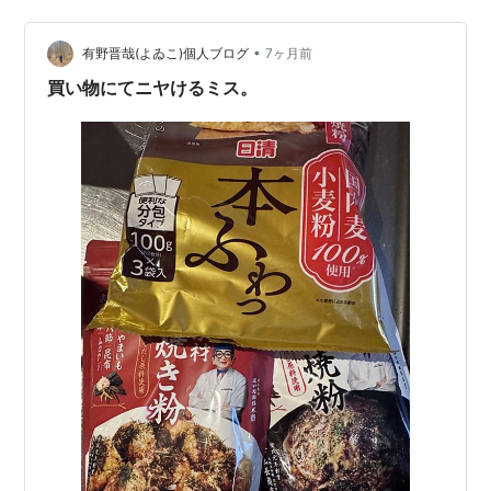
•
有野晋哉(よゐこ)個人ブログ
7ヶ月前
買い物にてニヤけるミス。