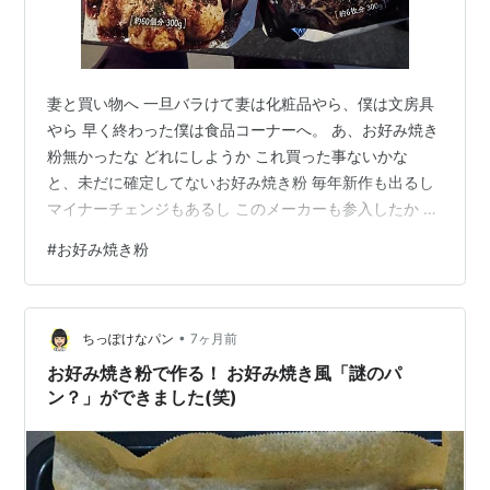
妻と買い物へ 一旦バラけて妻は化粧品やら、僕は文房具
やら 早く終わった僕は食品コーナーへ。 あ、お好み焼き
粉無かったな どれにしようか これ買った事ないかな
と、未だに確定してないお好み焼き粉 毎年新作も出るし
マイナーチェンジもあるし このメーカーも参入したか と
か、どこにも話せない話題をこちらへ 友達の家でやるな
#
お好み焼き粉
らば、 紅しょうが、山芋粉、乾燥エビ、天かす そんなの
が入ってる方が良い 小分けの１００gずつ4袋入ってるの
とか メーカーごとに違ってて面白い 僕は、大和芋を擦り
•
たいし、乾燥エビもさきいかも選んで入れたいので 別で
ちっぽけなパン
7ヶ月前
買う。さて、僕はこれかな 【お知らせ】 youtu.be と、
お好み焼き粉で作る！ お好み焼き風「謎のパ
買って…
ン？」ができました(笑)