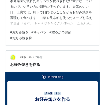
家庭菜園で取れたキャベツが食べきれない量になってい
るので、いろいろの調理に使っています。天気のいい
日、工房では、軒下で日向ぼっこしながらお好み焼きを
調理して食べます。白菜や長ネギを使ったスープも添え
て温まります。 キャベツをたくさん使った、ふあふあの
お好み焼きを調理しました。 キャベツをたくさんスライ
#
お好み焼き
#
キャベツ
#
躍るかつお節
スして、お好み焼きを調理します。 豚肉と、卵の 豚玉で
#
お好み焼き粉
す。 市販のお好み焼き粉を使います。 具材を混ぜてか
ら、お好み焼き粉を入れます。 温かい日差しの軒下、ド
ラムテーブルにホットプレートをセットして調理開始で
す。 油を薄く塗って、お好み焼きの具材を入れて焼き始
•
王様ホール
7年前
めます。 半面が焼けたら、ひっくり返し…
お好み焼きを作る