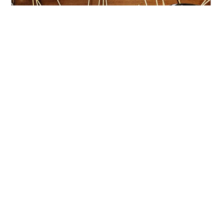
今日も遊びに来ていただきありがとうございます(^^) 無
性に串カツが食べたくなることがありませんか？？(^^)
しかし、外食で串カツを食べに行くと・・・。 ５０００
円〜１００００円ぐらいは、お財布から消えちゃいます
ね(TдT) たまには、お家で家族だけで串カツパーティー
を開催しようと思いまーす✨ 今回、用意した材料は、豚
#
串カツ
#
パーティー
#
お好み焼き粉
肉、鶏肉、エビ、イカ、ホタテ・チーズ入り竹輪・ウィ
ンナー・茄子・チーズ・アスパラガス・蓮根・いんげん