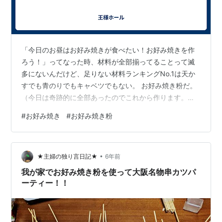
「今日のお昼はお好み焼きが食べたい！お好み焼きを作
ろう！」ってなった時、材料が全部揃ってることって滅
多にないんだけど、足りない材料ランキングNo.1は天か
すでも青のりでもキャベツでもない。 お好み焼き粉だ。
（今日は奇跡的に全部あったのでこれから作ります。餅
もチーズもあるよ♪）
#
お好み焼き
#
お好み焼き粉
•
★主婦の独り言日記★
6年前
我が家でお好み焼き粉を使って大阪名物串カツパ
ーティー！！