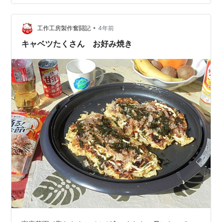
栗粉であげたものと比べて。） （味が濃くなったような
気がしたのは、塩麹に漬け込む時間が長くなったせいか
もしれません。） キャラメルりんごケーキ（白崎茶会の
•
工作工房製作奮闘記
4年前
「へたおやつ」のレシピ）も作り…
キャベツたくさん お好み焼き