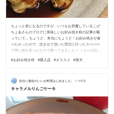
ちょっと前になるのですが、いつもお邪魔しているこぴ
ちょあさんのブログに美味しいお好み焼き粉の記事が載
っていて… ちょうど、本当にちょうど！お好み焼きが食
べたかったので、読ませて頂いた翌日に行ったスーパー
で同じ粉を見つけたので買ってきました！ こちらの記事
を読んで、ソッコーでスーパーへ！
#
お好み焼き粉
#
購入品
#
オススメ
#
柴犬
copichoa.hatenablog.com こちらの商品ですが、左が生
鮮市場TOP、右がヤオコーの写真です。 ヤオコーで見た
ことないと思って探したら、ありました。 税抜き、左
•
368円、右418円昨日、左を撮影してきました！ 50円も
自分に都合のいいお料理はじめました。
4年前
違う！ おたふく「お好み焼きこだわりセット」 100gの
キャラメルりんごケーキ
お好み焼き粉（2人前…