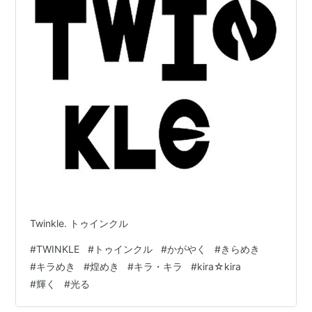
Twinkle. トゥインクル
#
TWINKLE
#
トゥインクル
#
かがやく
#
きらめき
#
キラめき
#
煌めき
#
キラ・キラ
#
kira☆kira
#
輝く
#
光る