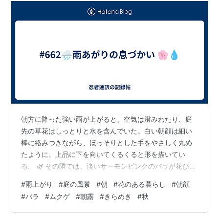
朝方に降った強い雨が上がると、空気は澄みわたり、庭
先の草花はしっとりと水を含んでいた。白い朝顔は細い
棒に絡みつきながら、ほっそりとした手をやさしく丸め
たように、上品に下を向いてくるくると形を描いてい
る。 🌿 その隣では、淡いサーモンピンクのバラが花びら
いっぱいに水滴をまとい、光を受けて宝石のように瞬い
#
雨上がり
#
庭の風景
#
朝
#
花のある暮らし
#
朝顔
ていた。 ✨少し離れた場所では、ムクゲの花が静かに咲
#
バラ
#
ムクゲ
#
朝露
#
きらめき
#
秋
いていた。大きな桜の花をさらに華やかに立体的にした
ような姿で、まるで子どもの絵に描かれる夢の国のお花