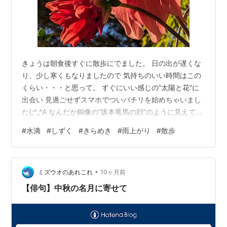
きょうは朝食後すぐに散歩にでました。 日の出が遅くな
り、少し寒くもなりましたので 気持ちのいい時間はこの
くらい・・・と思って。 すぐにいい感じの”太陽と花”に
出会い 見過ごせずスマホでついパチリを始めちゃいまし
た(;^_^A なんだか銅像の”坂本竜馬の顔”のように見えてき
たりして（笑） 透かし見る優しいフヨウの花もいいです
#
水滴
#
しずく
#
きらめき
#
雨上がり
#
散歩
し 木洩れ陽の光条とキバナコスモスの感じもいいわね♡
色付き始めた葉っぱと影も 水の煌めきを受けるだけでい
い感じね🥰 カメラを持ってくればよかったなぁ～なんて
•
やっぱり思いました。 お散歩どころか時間ばかりが過ぎ
ミズウオのあれこれ
10ヶ月前
てしまって 歩数は少しもはかどらず・・・です（苦笑）
【俳句】中秋の名月に寄せて
雨上がりの…