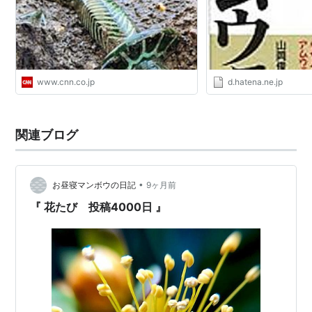
www.cnn.co.jp
d.hatena.ne.jp
関連ブログ
•
お昼寝マンボウの日記
9ヶ月前
『 花たび 投稿4000日 』