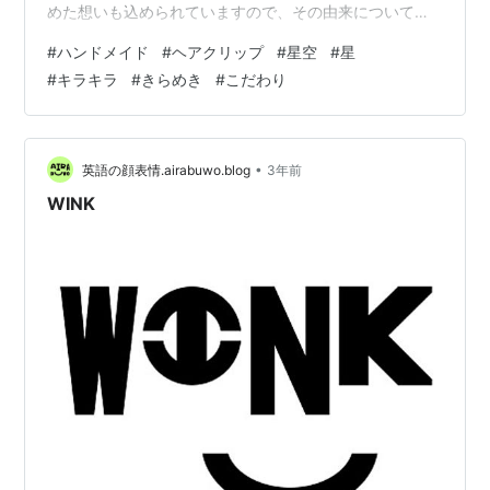
めた想いも込められていますので、その由来についても
触れていきます。 夕空の星ヘアクリップ「星降る黄昏」
#
ハンドメイド
#
ヘアクリップ
#
星空
#
星
まずはこちらの「星降る黄昏」。夕暮れ時の空を思わせ
#
キラキラ
#
きらめき
#
こだわり
る、ピンクからダークブルーにかけてのグラデーション
が特徴です。黄昏時に空が徐々に暗くなり、星が一つま
た一つと現れる様子を表現しました。この作品名「星降
る黄昏」は、まさにその時間帯に星々が降り注ぐような
•
英語の顔表情.airabuwo.blog
3年前
幻想的なイメージから名付けました。金色の…
WINK