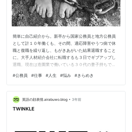
簡単に自己紹介から。新卒から国家公務員と地方公務員
として計１０年働くも、その間、適応障害やうつ病で休
職と復職を繰り返し、もがきあがいた結果退職すること
に。大手人材紹介会社に転職するも３日でギブアップし
退職。現在は造園業で働いている３０代の妻子持ちで
す。このブログは、働くとは何か、人生とは何か、自分
#
公務員
#
仕事
#
人生
#
悩み
#
きらめき
は何者かになれるのか、など主に仕事をめぐって私自身
がこれまで悩みもがき苦しんできた経験を基に発信して
いるブログです。私と同じように仕事に悩む公務員の皆
•
様に寄り添うことができればいいなと思い始めました。
英語の顔表情.airabuwo.blog
3年前
どんな方でも自由にコメントくださいね！ さて、「仕事
TWINKLE
は人生のきらめきか、それとも人生の重荷か」につい
て…