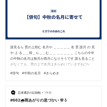
誰見るら 雲の上煌む 名月や ＿＿＿＿＿ 名 雲 誰月 の 見
や 上 る＿＿煌＿ら＿＿む＿＿ ＿＿＿＿＿ こちらの今年
の中秋の名月は無月か雨月になりそうです 誰も見ること
がなくても、雲の上で名月はきらめいていますね🌕🍡
#
俳句
#
中秋の名月
#
きらめき
•
忍者通訳の記録帖
1年前
#662🌧️雨あがりの息づかい 🌸💧