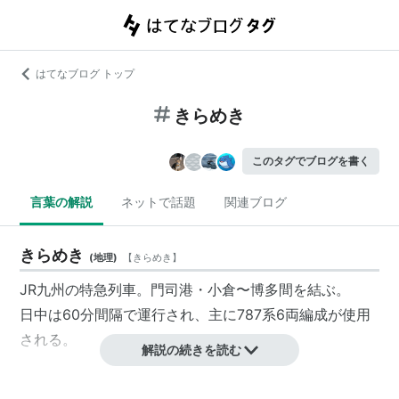
はてなブログ トップ
きらめき
このタグでブログを書く
言葉の解説
ネットで話題
関連ブログ
きらめき
(
地理
)
【
きらめき
】
JR九州の特急列車。門司港・小倉〜博多間を結ぶ。
日中は60分間隔で運行され、主に787系6両編成が使用
される。
解説の続きを読む