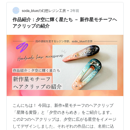
のように、輪郭はやわらかく、それでいて確かな存在感
を放っている。 🌸 雨上がりの朝。濃くなった緑、きらめ
•
soda_blueの幻想レジン工房
2年前
く花びら。そのあいだを、植物たちのやさしい…
作品紹介：夕空に輝く星たち － 新作星モチーフヘ
アクリップの紹介
こんにちは！ 今回は、新作⭐︎星モチーフのヘアクリップ
「星降る黄昏」と「夕空のきらめき」をご紹介します。
この2つのヘアクリップは、夕空に広がる星空をイメージ
してデザインしました。それぞれの作品には、名前に込