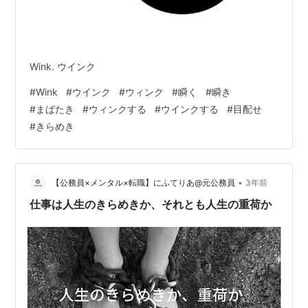
Wink. ウインク
#
Wink
#
ウインク
#
ウィンク
#
瞬く
#
瞬き
#
まばたき
#
ウィンクする
#
ウインクする
#
目配せ
#
きらめき
•
【公務員×メンタル×転職】にふてりあ@元公務員
3年前
仕事は人生のきらめきか、それとも人生の重荷か