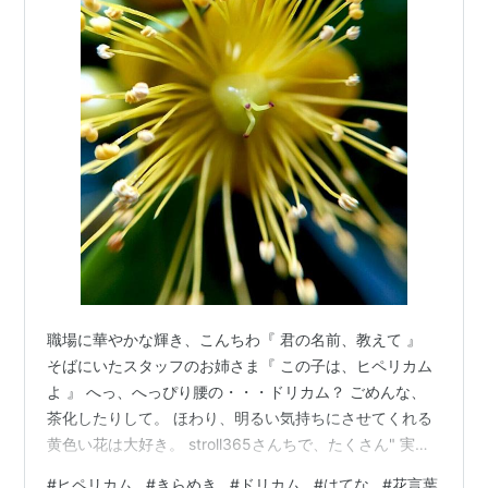
職場に華やかな輝き、こんちわ『 君の名前、教えて 』
そばにいたスタッフのお姉さま『 この子は、ヒペリカム
よ 』 へっ、へっぴり腰の・・・ドリカム？ ごめんな、
茶化したりして。 ほわり、明るい気持ちにさせてくれる
黄色い花は大好き。 stroll365さんちで、たくさん" 実も
の " の画像を拝見してから気になって。 『 ヒペリカム
#
ヒペリカム
#
きらめき
#
ドリカム
#
はてな
#
花言葉