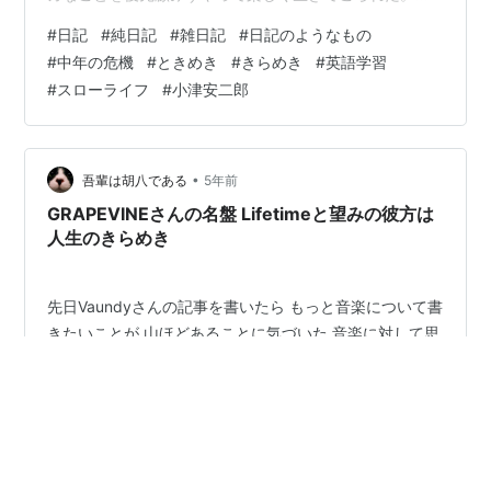
の若い頃は酒の力もあってそうして無軌道に生きていら
#
日記
#
純日記
#
雑日記
#
日記のようなもの
れたのだけれど、流石にこの歳になってみるとそんなバ
#
中年の危機
#
ときめき
#
きらめき
#
英語学習
カをやってばかりもいられなくなる。社会において責任
#
スローライフ
#
小津安二郎
ある立場に立ち、下の世代にお手本を示さなければなら
ないからでもある。そして、目にするものも過去のバリ
エーションであるとわかってきてときめきがなくなっ
た……そんなことを考える。blog.hatenabl…
•
吾輩は胡八である
5年前
GRAPEVINEさんの名盤 Lifetimeと望みの彼方は
人生のきらめき