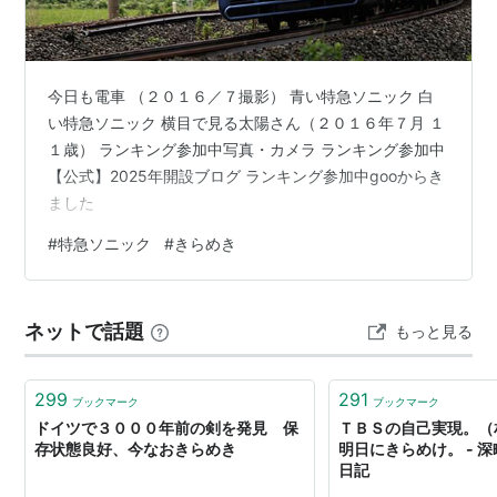
今日も電車 （２０１６／７撮影） 青い特急ソニック 白
い特急ソニック 横目で見る太陽さん（２０１６年７月 １
１歳） ランキング参加中写真・カメラ ランキング参加中
【公式】2025年開設ブログ ランキング参加中gooからき
ました
#
特急ソニック
#
きらめき
ネットで話題
もっと見る
299
291
ブックマーク
ブックマーク
ドイツで３０００年前の剣を発見 保
ＴＢＳの自己実現。（
存状態良好、今なおきらめき
明日にきらめけ。 - 
日記