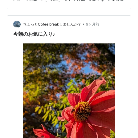
』原産地はヨーロッパ、世界中で400種類以上あると
か。 花言葉は『 きらめき 』や『 悲しみは続かない 』、
前向きなのがいいね。 今日で投稿4000日、三日坊主が
•
よう続けてこられたのに驚いている。 ご縁のあったよし
ちょっとCofee breakしませんか？
9ヶ月前
子ちゃん、誘われ始めたブログ。 『 するんなら、はて…
今朝のお気に入り♪