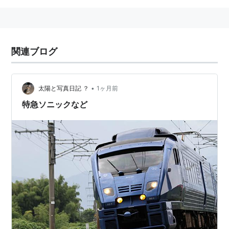
関連ブログ
•
太陽と写真日記 ？
1ヶ月前
特急ソニックなど