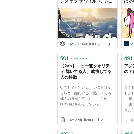
レス オブ ザ ワイルド』が輝
ばか
く。国民5万人以上がガチ投
分を
票で決定したもっとも好きな
レー沢
ゲームに
ーア
news.denfaminicogamer.jp
w
501
491
ブックマーク
【2ch】ニュー速クオリテ
アジ
ィ:輝いてる人、成功してる
の７
人の特徴
いつも笑っている。 いつも誰か
青く
しらと一緒にいる。 黙ってても
もき
他人の方から話しかけてくる。
川 黄
整理整頓を心がけている。
川 
臭に
たく
news4vip.livedoor.biz
bl
色い
の代
お魚
487
466