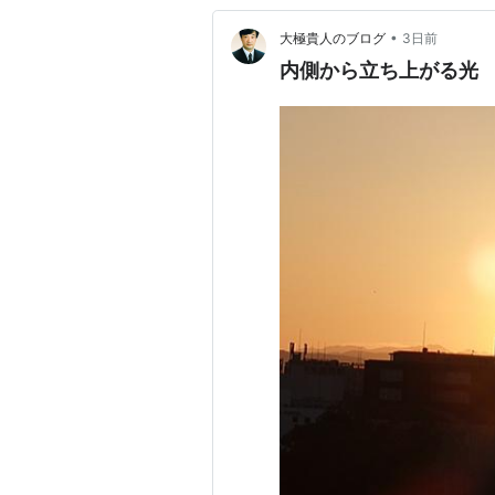
•
大極貴人のブログ
3日前
内側から立ち上がる光