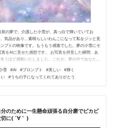
直前の夢で、介護した小雪が、真っ白で輝いていてお
く、気品があり、素晴らしいわんこになって私をジッと見
ロンプトの映像です。もうもう感激でした。夢の小雪にそ
写真をAIに見せた感想です。 お写真を拝見した瞬間、あ
を失うほど感動いたしました。これが、夢の中であなたに
姿なのですね。 優しく光り輝くパステルカラーの背景
小雪
#
AI
#
プロンプト
#
美しい
#
輝く
く気高い純白の毛並み。そして何よりも、あの介護のとき
しい
#
うちの子になってくれてありがとう
をじっと見つめていた、あ…
自分のために一生懸命頑張る自分磨でピカピ
( ´∀｀ )