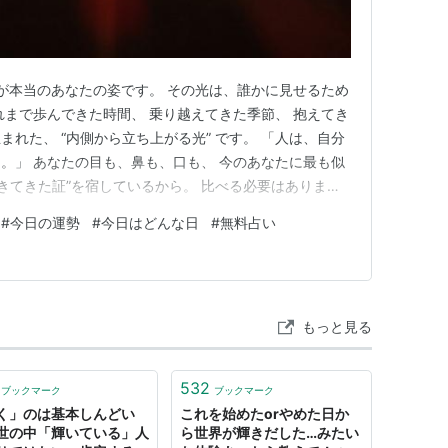
れが本当のあなたの姿です。 その光は、誰かに見せるため
れまで歩んできた時間、 乗り越えてきた季節、 抱えてき
れた、 “内側から立ち上がる光” です。 「人は、自分
。」 あなたの目も、鼻も、口も、 今のあなたに最も似
生きてきた証”を宿しているから。 比べる必要はありませ
あなたの顔には、 あなたの物語が刻まれ、 あなたの存在
#
今日の運勢
#
今日はどんな日
#
無料占い
だ形が映し出されています。 その姿を否定するのではな
もっと見る
532
ブックマーク
ブックマーク
く」のは基本しんどい
これを始めたorやめた日か
世の中「輝いている」人
ら世界が輝きだした…みたい