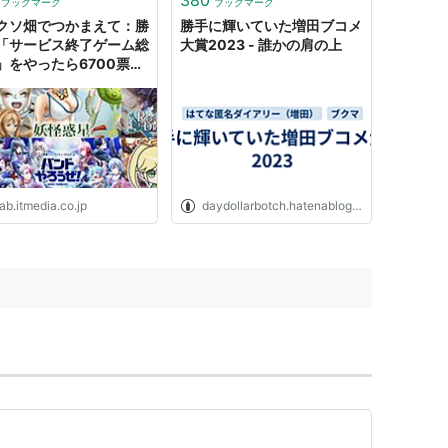
ブックマーク
ブックマーク
でます！ 川がきれいだから
こういう物がいっぱいあると本当
クソ畑でつかまえて：勝
勝手に輝いていた増田ブコメ
に楽にな...
「サービス終了ゲーム総
大賞2023 - 誰かの肩の上
」をやったら6700票も
ってしまったので結果を
します 2位の「ディバ
ゲート」を抑えて1位に
のは……（1/4） | ねと
ab.itmedia.co.jp
daydollarbotch.hatenablog.com