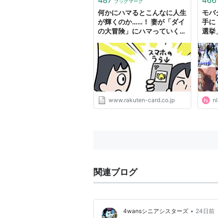
ブックマーク
喜ん
何かにハマるとこんなに人生
モバ
土...
が輝くのか……！ 妻が「ダイ
手に
の大冒険」にハマっていく様
選挙
子を追いかけてみた｜みんな
集ま
でつくる！暮らしのマネーメ
発表
ディア みんなのマネ活
イン
輝いた
らぼ
www.rakuten-card.co.jp
nl
関連ブログ
•
4wansシニアシスターズ
24日前