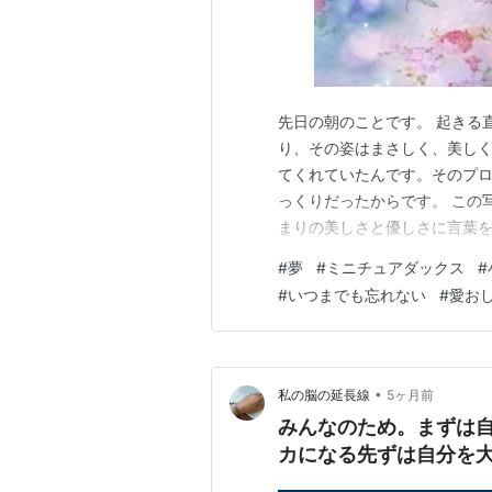
先日の朝のことです。 起きる
り、その姿はまさしく、美し
てくれていたんです。そのプ
っくりだったからです。 この
まりの美しさと優しさに言葉
会いに来てくれた小雪ちゃんの
#
夢
#
ミニチュアダックス
#
に包まれて、絹のように美し
#
いつまでも忘れない
#
愛お
にご主人に抱かれながらあなた
•
私の脳の延長線
5ヶ月前
みんなのため。まずは
カになる先ずは自分を大切に