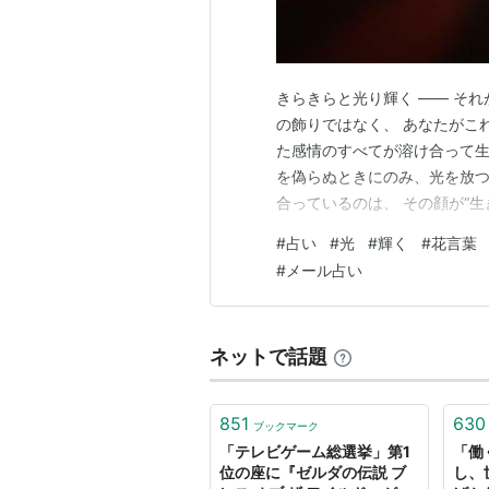
きらきらと光り輝く ―― そ
の飾りではなく、 あなたがこ
た感情のすべてが溶け合って生ま
を偽らぬときにのみ、光を放つ
合っているのは、 その顔が“
ん。競う必要もありません。 
#
占い
#
光
#
輝く
#
花言葉
が息づき、 あなたの魂が選ん
#
メール占い
く、 そっと肯定し、 静かに…
ネットで話題
851
630
ブックマーク
「テレビゲーム総選挙」第1
「働
位の座に『ゼルダの伝説 ブ
し、