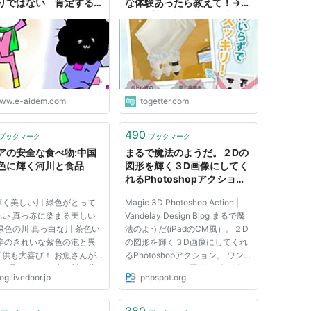
りではない 肯定する部
な体験あったら教えて！→シ
見つけてみる（寄稿：カ
ャンプーの詰め替え、洗濯物
薫） - りっすん by イ
をたたむ、飲み会などなど…
イデム
ww.e-aidem.com
togetter.com
490
ブックマーク
ブックマーク
アの安全な食べ物:中国
まるで魔法のようだ。２Dの
色に輝く河川と食品
図形を輝く３D画像にしてく
れるPhotoshopアクショ
ン:phpspot開発日誌
輝く美しい川 緑色がとって
Magic 3D Photoshop Action |
れい 真っ赤に染まる美しい
Vandelay Design Blog まるで魔
緑色の川 真っ白な川 茶色い
法のようだ(iPadのCM風）。２D
川岸のきれいな紫色の泡と異
の図形を輝く３D画像にしてくれ
子供も大喜び！ お魚さんが
るPhotoshopアクション。 ワン
さん取れました 赤い川に黄
クリックで２Dの図形がピカピカ
og.livedoor.jp
phpspot.org
排水をまぜてみましょう 水
輝くMac OSのアイコンみたいに
わりに黄砂が流れる砂川です
なります。サイトのロゴなんかに
さんも大喜び！ 水鳥さんも
適用してみても面白そうです。
380