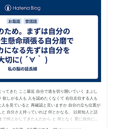
なってきた ここ最近 自分で道を切り開いていく まぶし
り 欲しがる人も 人を認めたくなくて 右往左往する人も
な人を見ていると 再確認と言いますか 自分の立ち位置が
んと 自分さえ持っていれば 何とかなる。 以前知人と話
まで何とかしてきたんだから と 何となく 変に自分に自
ありました( ´∀｀ ) 自分さえ 足元をしっかり踏みつけ