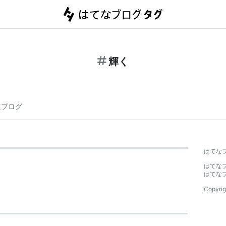
輝く
連ブログ
はてな
はてな
はてな
Copyrig