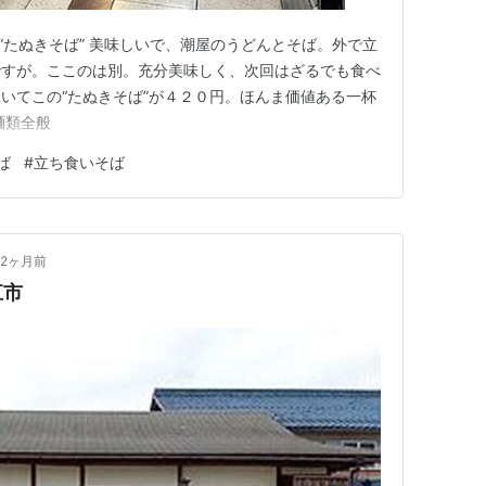
07 “たぬきそば” 美味しいで、潮屋のうどんとそば。外で立
ですが。ここのは別。充分美味しく、次回はざるでも食べ
いてこの“たぬきそば”が４２０円。ほんま価値ある一杯
麺類全般
ば
#
立ち食いそば
2ヶ月前
江市