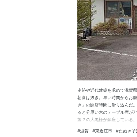
史跡や近代建築を求めて滋賀
朝食は抜き。早い時間からお
き」の開店時間に滑り込んだ
ると分厚い木のテーブル席が7
製？の大黒様が鎮座している
様子。お願いしたのは「たぬき
#
滋賀
#
東近江市
#
たぬきそ
「たぬきそば」の蕎麦は細打