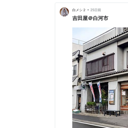
•
白メシ２
25日前
吉田屋＠白河市