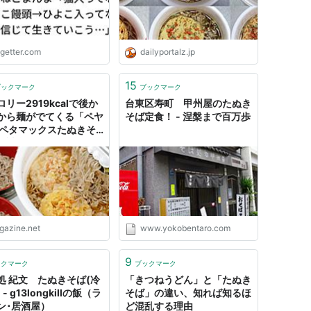
ogetter.com
dailyportalz.jp
15
ブックマーク
ブックマーク
リー2919kcalで後か
台東区寿町 甲州屋のたぬき
から麺がでてくる「ペヤ
そば定食！ - 涅槃まで百万歩
 ペタマックスたぬきそ
」試食レビュー
igazine.net
www.yokobentaro.com
9
ックマーク
ブックマーク
処 紀文 たぬきそば(冷
「きつねうどん」と「たぬき
 - g13longkillの飯（ラ
そば」の違い、知れば知るほ
ン･居酒屋）
ど混乱する理由