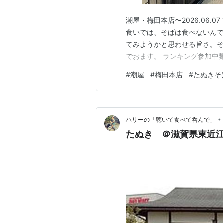
潮屋・梅田本店〜2026.06.
食いでは、そばは食べないん
てみようかと思わせる旨さ。そ
でおます。 ランキング参加中
#
潮屋
#
梅田本店
#
たぬきそ
•
ハリーの「聴いて食べて呑んで」
たぬき ＠滋賀県東近