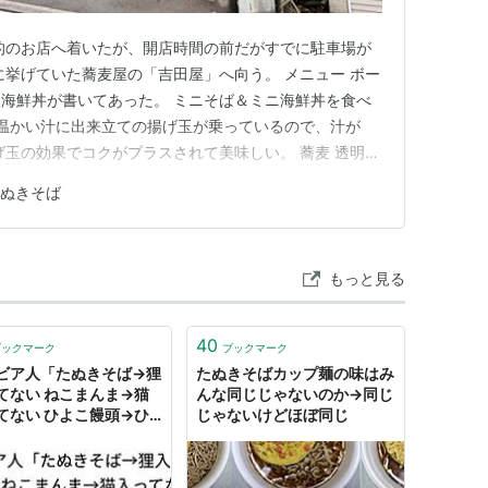
的のお店へ着いたが、開店時間の前だがすでに駐車場が
に挙げていた蕎麦屋の「吉田屋」へ向う。 メニュー ボー
海鮮丼が書いてあった。 ミニそば＆ミニ海鮮丼を食べ
 温かい汁に出来立ての揚げ玉が乗っているので、汁が
げ玉の効果でコクがプラスされて美味しい。 蕎麦 透明感
い汁なのでコシは無い。 しかし柔めの蕎麦も好きで
ぬきそば
は多めだと思う。 蕎麦を全て食べ終えてからミニ海鮮丼
おまぜ丼」です。 …
もっと見る
40
ブックマーク
ブックマーク
ビア人「たぬきそば→狸
たぬきそばカップ麺の味はみ
てない ねこまんま→猫
んな同じじゃないのか→同じ
てない ひよこ饅頭→ひ
じゃないけどほぼ同じ
入ってない 何を信じて
ていこう…」