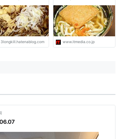
13longkill.hatenablog.com
www.itmedia.co.jp
前
6.07