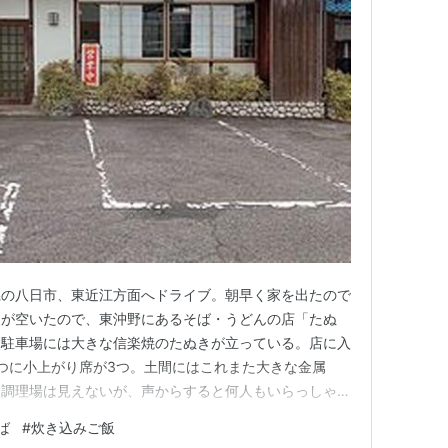
県の八日市、東近江方面へドライブ。朝早く家を出たので
腹が空いたので、東沖野にあるそば・うどんの店「たぬ
。駐車場には大きな信楽焼のたぬきが立っている。店に入
つに小上がり席が3つ。土間にはこれまた大きな金属
。調理場は見えないが、声からすると何人もいらっしゃる
そば」と「炊き込みご飯」。 しばらくして運ばれた
ば
#
炊き込みご飯
ちで澄んだつゆ。揚げ玉と刻みネギがのっている。手打ち