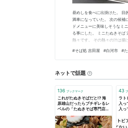
昼めしを食べに出掛けた。 目
満車になっていた。 次の候補
ドメニューに美味しそうなミニ
る事にした。 ミニたぬきそば
熱々です。 その熱々の汁は揚
があり角が立っているが、温か
#
そば処 吉田屋
#
白河市
#
た
す。 ミニサイズだが蕎麦の量
をいただく。 この日は「かつ
ネットで話題
136
43
ブックマーク
これがたぬきそばだと!? 海
ラト
原雄山だったらブチギレるレ
入っ
ベルの「たぬきそば専門店」
入っ
が池袋にオープン / たぬきは
よこ
飲み物。
生き