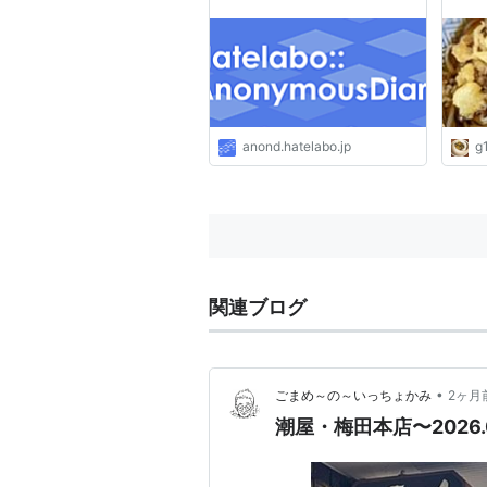
anond.hatelabo.jp
g
関連ブログ
•
ごまめ～の～いっちょかみ
2ヶ月
潮屋・梅田本店〜2026.0