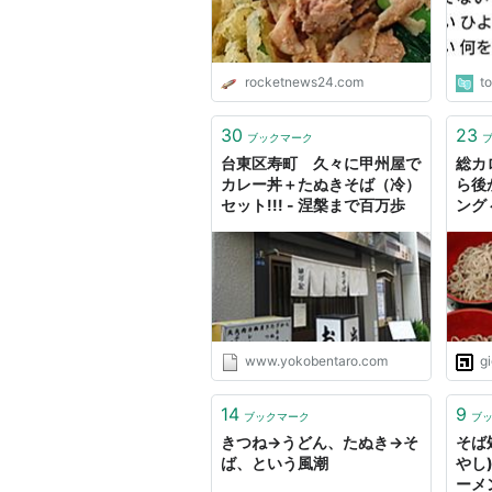
rocketnews24.com
t
30
23
ブックマーク
台東区寿町 久々に甲州屋で
総カロ
カレー丼＋たぬきそば（冷）
ら後
セット!!! - 涅槃まで百万歩
ング
ば風
www.yokobentaro.com
g
14
9
ブックマーク
ブ
きつね→うどん、たぬき→そ
そば
ば、という風潮
やし)
ーメ