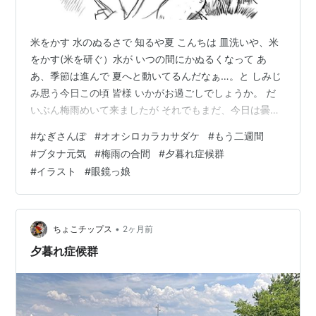
米をかす 水のぬるさで 知るや夏 こんちは 皿洗いや、米
をかす(米を研ぐ）水が いつの間にかぬるくなって あ
あ、季節は進んで 夏へと動いてるんだなぁ…。と しみじ
み思う今日この頃 皆様 いかがお過ごしでしょうか。 だ
いぶん梅雨めいて来ましたが それでもまだ、今日は曇り
空で保っています 風も曇り空のせいか、気温もさほど上
#
なぎさんぽ
#
オオシロカラカサダケ
#
もう二週間
がらず 時折 涼しい風が吹く そんな日でした。 そんなこ
#
ブタナ元気
#
梅雨の合間
#
夕暮れ症候群
んなで暮らして居るうちに なんという事でしょう 六月も
#
イラスト
#
眼鏡っ娘
早、二週間。 明日は15日なので という事で 家の神棚の
榊を買いに 自転車（チャリくろ君でなく、2号君のも
の）で いつものバローへお買い物です。 今日のお庭のブ
タナさん …
•
ちょこチップス
2ヶ月前
夕暮れ症候群