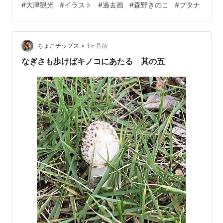
#
大津観光
#
イラスト
#
過去画
#
森野きのこ
#
ブタナ
心配ではあります。 でも 前にも言いましたが 沖縄にコ
リジョンコースで なんかでかい台風が接近してますよね
当該地域の方はご注意くださいね。 どうぞご安全に。 さ
て、雨が上がるとですね 奴らがもこもこ湧いてくる 頭も
•
ちょこチップス
1ヶ月前
たげてや…
なぎさも歩けばキノコにあたる 其の五