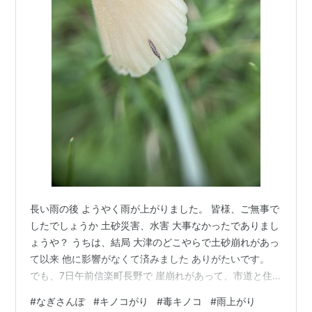
長い雨の後 ようやく雨が上がりました。 皆様、ご無事で
したでしょうか 土砂災害、水害 大事なかったでありまし
ょうや？ うちは、結局 大津のどこやらで土砂崩れがあっ
て以来 他に影響がなくて済みました ありがたいです。
でも、7日午前信楽町長野で 崖崩れがあって、市道と住
宅の敷地の一部が 崩落した模様ですね 幸い、怪我人等は
#
なぎさんぽ
#
キノコがり
#
毒キノコ
#
雨上がり
出なかったようですが 停電等も発生しているようなので