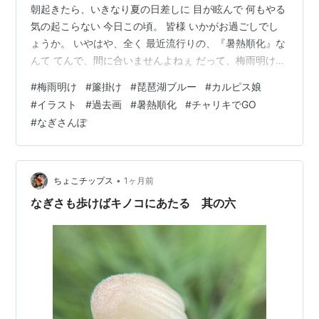
朝起きたら、いきなり夏の日差しに 目が眩んで 何もやる
気の起こらない 今日この頃。 皆様 いかがお過ごしでし
ょうか。 いやはや、全く 最近流行りの、『暑熱順化』な
んて てんで、間に合いませんよねぇ だって、梅雨明け前
まで、 割と涼しい日が、続いてたんだもん あたしなん
#
梅雨明け
#
簾掛け
#
琵琶湖ブルー
#
カルピス娘
か、まだ冬用の羽毛布団に、 毛布。もこもこ敷き毛布 と
#
イラスト
#
過去画
#
暑熱順化
#
チャリキでGO
言う 真冬セットのまま寝てんすから（笑） …。それも如
#
なぎさんぽ
何なものか（笑） でも、ほんとここ数年では 珍しい、昔
懐かしい梅雨時でしたよね 今朝やってたニュース番組で
も お天気コーナーで、 気温の低さと、日照時間の少なさ
に触れて…
•
ちょこチップス
1ヶ月前
なぎさも歩けばキノコにあたる 其の六