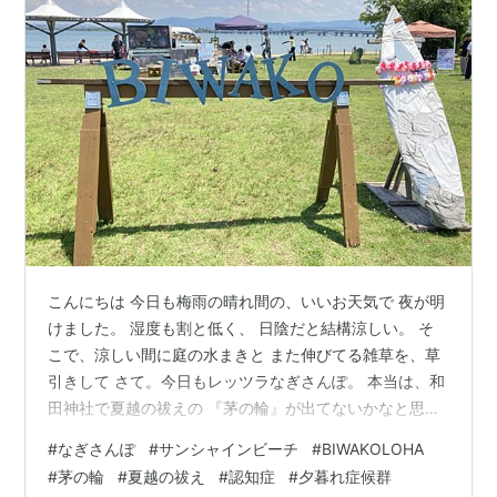
こんにちは 今日も梅雨の晴れ間の、いいお天気で 夜が明
けました。 湿度も割と低く、 日陰だと結構涼しい。 そ
こで、涼しい間に庭の水まきと また伸びてる雑草を、草
引きして さて。今日もレッツラなぎさんぽ。 本当は、和
田神社で夏越の祓えの 『茅の輪』が出てないかなと思っ
て 行ってみたんだけんど まだの様でしたので、 そのま
#
なぎさんぽ
#
サンシャインビーチ
#
BIWAKOLOHA
まなぎさんぽへ戻ります。 因みにこれが、昨年の和田神
#
茅の輪
#
夏越の祓え
#
認知症
#
夕暮れ症候群
社の茅の輪↓ あたしの氏神様では、茅の輪は出されない