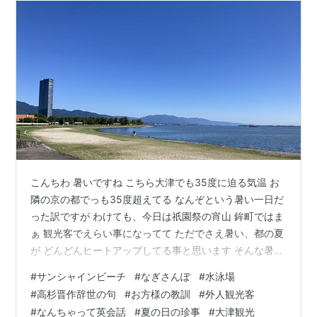
こんちわ 暑いですね こちら大津でも35度に迫る気温 お
隣の京の都でっも35度超えてる なんぞという暑い一日だ
った訳ですが わけても、今日は祇園祭の宵山 鉾町ではま
ぁ 観光客でえらい事になってて ただでさえ暑い、都の夏
が どんどんヒートアップしてる事と思います そんな暑い
夏の日。 皆様いかがお過ごしでしょうか？ あたしはと言
#
サンシャインビーチ
#
なぎさんぽ
#
水泳場
いますと 朝からは母屋の掃除を致しまして 昼からは、母
#
高杉晋作辞世の句
#
お方様の教訓
#
外人観光客
とお方様のために お買い物タクシーの運ちゃんと 化して
#
なんちゃって英会話
#
夏の日の珍事
#
大津観光