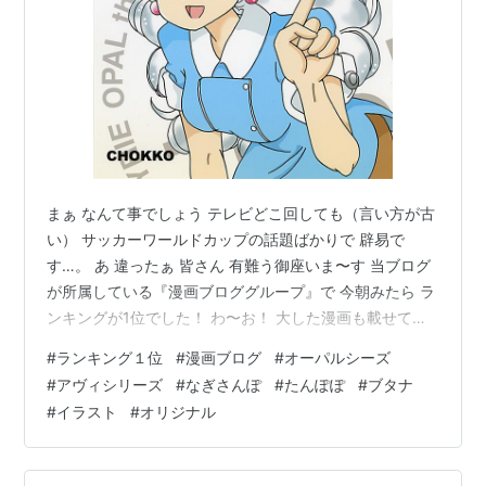
まぁ なんて事でしょう テレビどこ回しても（言い方が古
い） サッカーワールドカップの話題ばかりで 辟易で
す…。 あ 違ったぁ 皆さん 有難う御座いま〜す 当ブログ
が所属している『漫画ブロググループ』で 今朝みたら ラ
ンキングが1位でした！ わ〜お！ 大した漫画も載せてま
せんが、 何処かの誰かが読んでくださった…。 て事です
#
ランキング１位
#
漫画ブログ
#
オーパルシーズ
よねぇ。 有難う 御座いますm(_ _)m あまりにびっくりし
#
アヴィシリーズ
#
なぎさんぽ
#
たんぽぽ
#
ブタナ
てイラストの用意が間に合わないわん またちゃんと描き
#
イラスト
#
オリジナル
ますん過去画でお許しを chokkochips.hatenablog.jp
chokkochips.hatenablog.jp 漫画ブログのグループに入
ってるのに…