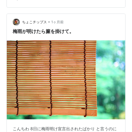
いたのですが お役御免になった3時くらいからは 最近、
歩けてないので 自己目標の『一日一里』を達成すべく 蒸
し暑い最中、なぎさんぽへ出かけたんで 御座いますよ。
で、…
•
ちょこチップス
1ヶ月前
梅雨が明けたら簾を掛けて。
こんちわ 8日に梅雨明け宣言出されたばかり と言うのに