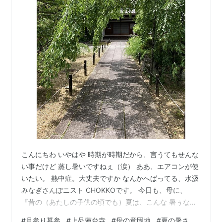
こんにちわ いやはや 時期が時期だから、言うてもせんな
い事だけど 蒸し暑いですねぇ（涙） ああ、エアコンが使
いたい。 熱中症。大丈夫ですか なんかへばってる、水汲
みなぎさんぽニスト CHOKKOです。 今日も、母に、
『昔の（あたしの子供の頃でも）夏は、こんな 暑ぅなか
ったよなぁ』と言ってたら また、母が 一向に納得しよう
#
月参り墓参
#
上品蓮台寺
#
母の意固地
#
夏の暑さ