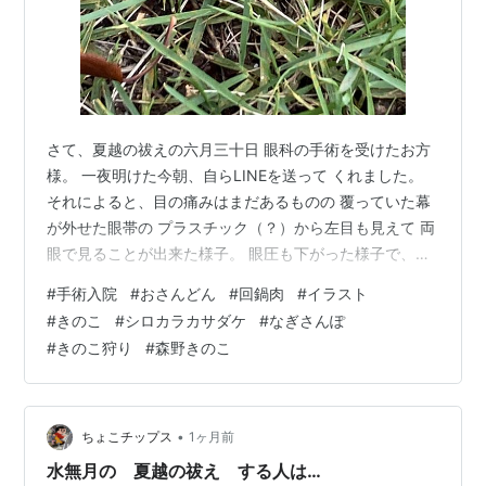
さて、夏越の祓えの六月三十日 眼科の手術を受けたお方
様。 一夜明けた今朝、自らLINEを送って くれました。
それによると、目の痛みはまだあるものの 覆っていた幕
が外せた眼帯の プラスチック（？）から左目も見えて 両
眼で見ることが出来た様子。 眼圧も下がった様子で、元
気にしているようで ひとまず安心しました。 朝も昼も美
#
手術入院
#
おさんどん
#
回鍋肉
#
イラスト
味しくご飯食べられた と 写真も送ってくてくれて 嬉し
#
きのこ
#
シロカラカサダケ
#
なぎさんぽ
かったです。 勿論 まだ予断は許せませんが 色々ご心配
#
きのこ狩り
#
森野きのこ
お気遣い頂いた皆様 有難う御座いますm(_ _)m さて、そ
んな訳で、少し安心した所で 朔日でもありますし、 お世
話になっている、氏神様、お地蔵様方に 朔日参りと言う
訳で…
•
ちょこチップス
1ヶ月前
水無月の 夏越の祓え する人は…