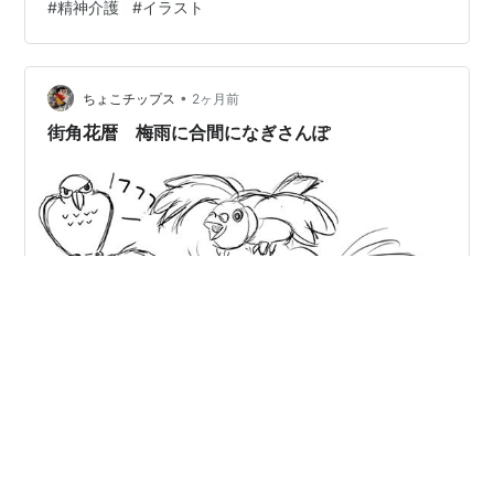
#
精神介護
#
イラスト
ので 毎年 和田神社にお邪魔させて頂いてます 今年も出
されたら、お邪魔して 『八の字ダンス』しなくっちゃ。
さて、コースを戻って、なぎさんぽ。 おや？由美が浜
（サンシャインビー…
•
ちょこチップス
2ヶ月前
街角花暦 梅雨に合間になぎさんぽ