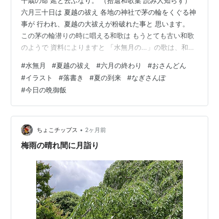
千歳の命 延と云ふなり。 （拾遺和歌集 読み人知らず）
六月三十日は 夏越の祓え 各地の神社で茅の輪をくぐる神
事が 行われ、夏越の大祓えが粉破れた事と 思います。
この茅の輪潜りの時に唱える和歌は もうとても古い和歌
のようで 資料によりますと 「水無月の…」の歌は、和歌
の三代集の ひとつである『拾遺和歌集』が初出になりま
#
水無月
#
夏越の祓え
#
六月の終わり
#
おさんどん
す。 『拾遺集』は『古今和歌集』・『後撰和歌集』 に次
#
イラスト
#
落書き
#
夏の到来
#
なぎさんぽ
ぐ３番目の勅撰和歌集です。 平安時代の一条天皇治世の
#
今日の晩御飯
頃の成立と 考えられているので、今からおよそ千年前で
しょうか だそうです。 一条天皇と言うと、清少納言、紫
式部の頃の 帝ですから、 清少納言や、紫式部、和泉式
部、赤染衛門 …
•
ちょこチップス
2ヶ月前
梅雨の晴れ間に月詣り