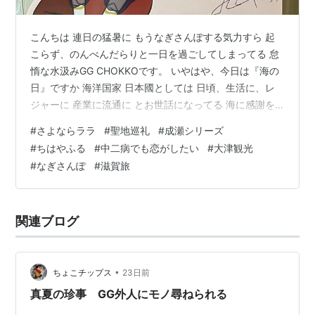
こんちは 連日の猛暑に もうなぎさんぽする気力すら 起
こらず、のんべんだらりと一日を過ごしてしまってる 怠
惰な水汲みGG CHOKKOです。 いやはや、今日は『海の
日』ですか 海洋国家 日本國としては 日頃、生活に、レ
ジャーに 産業に流通に とお世話になってる 海に感謝を
捧げなくてはなりませんね。 海の日の意義とは 「海の恩
#
さよならララ
#
聖地巡礼
#
成瀬シリーズ
恵に感謝するとともに、 海洋国日本の繁栄を願う」 そん
#
ちはやふる
#
中二病でも恋がしたい
#
大津観光
な海がらみ と言うことでもないですが この七月五日から
#
なぎさんぽ
#
滋賀旅
『さよなら ララ』と言う 人魚姫をモチーフとした深夜ア
ニメが 始まったよ と たかみち様が教えてくださったん
ですよ その、アニメの作品舞台が なんと（笑） 滋賀！
関連ブログ
や…
•
ちょこチップス
23日前
真夏の珍事 GG外人にモノ尋ねられる