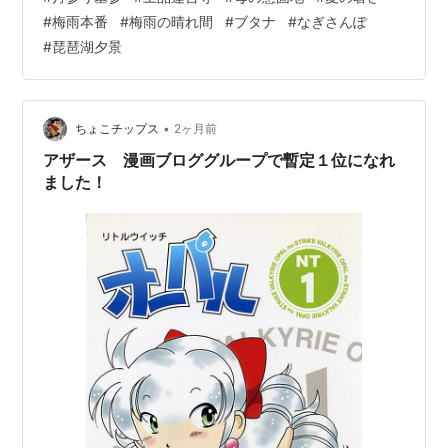
とせず 怪訝そうに首を傾げながら 『そうかな？昔も30
#
梅雨本番
#
梅雨の晴れ間
#
ブタナ
#
なぎさんぽ
度とか暑かった』 と言うので（怒） 『今は温暖化で40
#
琵琶湖夕景
度行くやろ？夏場』と言うと 『そんな温度なるはずな
い』 と言い張るので 2025年度の日本の最高気温 群馬県
の伊勢崎市内で日本の 過去最高となる最高気温41.8℃ と
言…
•
ちょこチップス
2ヶ月前
アザース 漫画ブロググループで暫定１位になれ
ました！