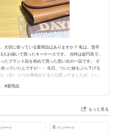
様、大切に使っている愛用品はありますか？ 私は、昔卒
3人お揃いで買ったキーケースです。 当時は超円高で、
ったブランド品を初めて買った思い出の一品です。 そ
に使っていたんですが・・ 先日、ついに鍵をぶら下げる
た（泣） いつか寿命がくるとは思ってましたが、いや
ックですね。 ちなみに友人たちは二人ともとっくの昔
ス
#
愛用品
れてしまっていて、唯一私のキーケースのみが頑張ってい
けで、悲しいですが買…
もっと見る
6
ックマーク
ブックマーク