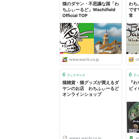
猫のダヤン・不思議な国「わ
わち
ちふぃーるど」Wachifield
です
Official TOP
常
www.wachi.co.jp
c
6
6
ブックマーク
ブ
猫雑貨・猫グッズが買えるダ
『わ
ヤンのお店 わちふぃーるど
ビィ
オンラインショップ
wwws.wachi.co.jp
a