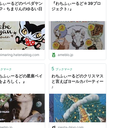
ふぃーるどのベベダヤン
『わちふぃーるど☆39プロ
♡ - ちまりんのゆるい日
ジェクト♪』
himaring.hatenablog.com
ameblo.jp
5
ックマーク
ブックマーク
ちふぃーるどの星座ベイ
わちふぃーるどのクリスマス
をよろしく。』
と言えばヨールカパーティー
♪
meblo.jp
siesta-blog.com