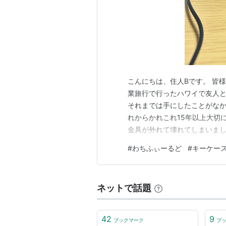
こんにちは、住人Bです。 皆
業旅行で行ったハワイで友人と
それまでは手にしたことがなか
れからかれこれ15年以上大切
金具が外れて壊れてしまいまし
～～、いざ壊れてしまうとショ
#
わちふぃーるど
#
キーケー
に同じように金具が外れて壊
ました。 買い替え そんなわ
ネットで話題
42
9
ブックマーク
ブ