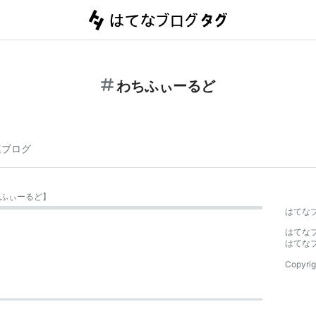
わちふぃーるど
連ブログ
ふぃーるど
】
はてな
はてな
はてな
Copyrig