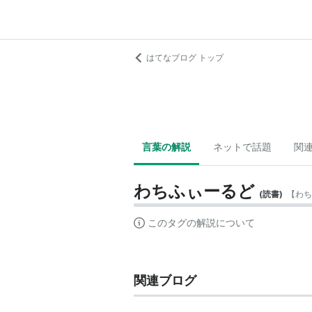
はてなブログ トップ
言葉の解説
ネットで話題
関
わちふぃーるど
(
読書
)
【
わち
このタグの解説について
関連ブログ