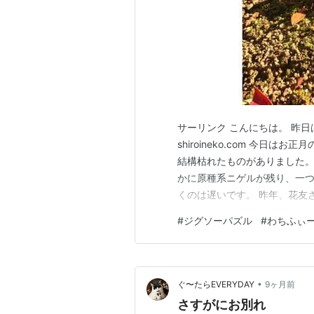
サーリンク こんにちは。 昨日は
shiroineko.com 今日
結構枯れたものがありました。
かに原種系ニゲルが残り、一つ
くのは遅いです。 昨年、花友
すから 植える場所はやはり選
#
ジグソーパズル
#
わちふぃ
たが 園芸の方は最低限の手入
冷めてましたね(;´Д｀)…
•
ぐ〜たらEVERYDAY
9ヶ月前
さすがにお別れ