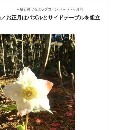
•
～猫と弾けるポップコーン ♬～
7ヶ月前
輪／お正月はパズルとサイドテーブルを組立