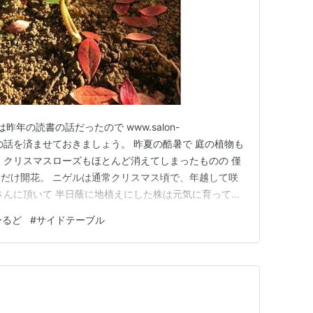
昨年の読書の話だったので www.salon-
はお正月の話を済ませておきましょう。 昨夏の酷暑で 庭の植物も
 クリスマスローズもほとんど消えてしまったものの 僅
だけ開花。 ニゲルは通常クリスマス頃で、年越して咲
さんに頂いて 半日蔭に地植えにした株は元気に育ってま
んだ方がいいですね。 昨年、読書への情熱は復活しまし
ーるど
#
サイドテーブル
れだけで ほぼ新たに迎えるものもなく こちらでの紹介も