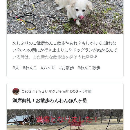
⁡久しぶりのご近所わんこ散歩🐾⁡あれ？もしかして‥通れな
い⁉️いつの間にか行き止まりに💦⁡ドッグランがぬかるんで
いる時は、また新たな散歩道を探そうね🐶🐶🎵⁡ ⁡⁡
#
犬
#
わんこ
#
八ケ岳
#
お散歩
#
わんこ散歩
•
Captain's ちょいマクLife with DOG
5年前
満席御礼！お散歩わんわん@八ヶ岳