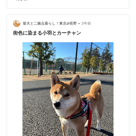
って用事を済ませたり買い物をしたりして、夕方スマホ
を見てみたら 気づけば12,000歩を超えていました。 正
直、山里ではこんなに歩かないです。 基本は車移動なの
で、日常の中で歩くという行為自体が少なめなんですよ
•
柴犬と二拠点暮らし！東京⇄長野
3年前
ね。 農繁期の運動量はかなり…
街色に染まる小羽とカーチャン