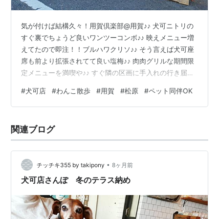
気が付けば結構久々！用賀倶楽部@用賀♪♪ 犬可ニトリの
すぐ裏でちょうど良いワンツーコンボ♪♪ 映えメニュー増
えてたので即注！！ブルハワクリソ♪♪ そう言えば犬可座
席も前より拡張されてて良い塩梅♪♪ 肉肉グリルな期間限
定メニューを満喫や♪♪ すぐ隣の区画に手入れの行き届い
た庭園系緑地公園？ 「世田谷区立玉川台二丁目五郎様の
#
犬可店
#
わんこ散歩
#
用賀
#
松原
#
ペット同伴OK
森緑地」を発見♪♪ これ系の公園は今まで決まって犬不可
だったのだが、なんとここは犬可でビックリ!!世田谷すご
いワン!! 次からはお決まりルートに確定ですな♪♪ お次は
関連ブログ
新規開拓！クランペット@上野毛♪♪ 以前からお店の存在
は知ってたものの、場所的に？なかなか来れてなかった
お店！ …
•
チッチキ355 by takipony
8ヶ月前
犬可店さんぽ 冬のテラス納め