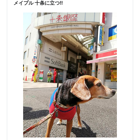
いなば ちゅ~る さつまいもバ…
メイプル 十条に立つ!!