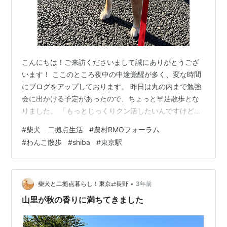
こんにちは！ご来訪くださいまして誠にありがとうござ
います！ ここのところ夜中の中途覚醒が多く、変な時間
にブログをアップしております。 昨日は丸の内まで勉強
会に出かける予定があったので、ちょっと早足散歩とな
りました。 「もっとじっくりクン活したいんですけど」
「不動も楽しみたいしィ」 「お友だちも待ちたいの」
#
柴犬 二拠点生活
#
農村RMOフォーラム
と、ゆっくり過ごしたい小羽さん。 ごめんねもう帰ろ
#
わんこ散歩
#
shiba
#
東京駅
う、と急かせてしまって反省。 帰宅後、ちょっとスネ気
味か・・・ 今日の勉強会は、何度目かの農村RMOフォー
ラム。 大学院時代の恩師が基調講演を行い、長野や静岡
で実践している方達の事例発表を聞きました。 勉強にな
•
柴犬と二拠点暮らし！東京⇄長野
3年前
ります。なのですが、自分の地区…
山里が秋の香りに満ちてきました