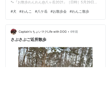
🐾『お散歩わんわん@八ヶ岳2021』［日時］5月29日
（土）10時30分〜12時30分 （雨天中止）［内容］10時
#
犬
#
わんこ
#
八ケ岳
#
お散歩会
#
わんこ散歩
20分〜 八ヶ岳自然文化園入り口前で受付10時30分〜11
時 芝生でわんちゃんお散歩アドバイス＋ストレッチ
（犬）＆ストレッチ（人）↑ 終了後八ヶ岳自然文化園を
•
スタート⇨ 八ヶ岳中央農業実践大学校に到着11時50分頃
Captain's ちょいマクLife with DOG
6年前
出発⇨八ヶ岳自然文化園へ芝生にてワンポーズドッグヨ
さぶさぶご近所散歩
ガなど12時…