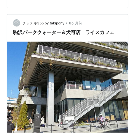
た。？ めっさテラス！良いテラス！ てかファミレスご飯
とか10年以上ぶり！？ 国領までお散歩♪♪ 京王線路跡地が
イイ感じの遊歩道になってたので、次回は調布まで攻め
てみるべ♪♪ 国領ブコフにてフ…
•
チッチキ355 by takipony
8ヶ月前
駒沢パーククォーター＆犬可店 ライスカフェ