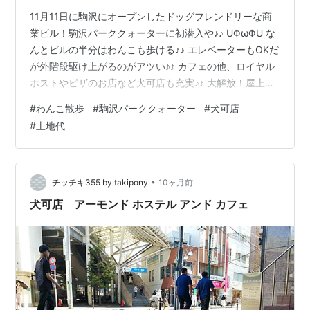
11月11日に駒沢にオープンしたドッグフレンドリーな商
業ビル！駒沢パーククォーターに初潜入や♪♪ UΦωΦU な
んとビルの半分はわんこも歩ける♪♪ エレベーターもOKだ
が外階段駆け上がるのがアツい♪♪ カフェの他、ロイヤル
ホストやピザのお店など犬可店も充実♪♪ 大解放！屋上ビ
ューがステキ♪♪ ベンチないのだけが惜しい！ 駒沢公園方
#
わんこ散歩
#
駒沢パーククォーター
#
犬可店
面♪♪ 246号＆首都高♪♪ ただ今回はテナント入らず、界隈
#
土地代
で新規開拓！ ライスカフェ＠駒沢 看板犬も店内ｳﾛｳﾛ
♪♪U^ω^U さて、最後に成城石井で買い出しして駐車場で
精算！と思ったら… 提携割引店が超少ない！2Hちょいで
2500円！残念！
•
チッチキ355 by takipony
10ヶ月前
犬可店 アーモンド ホステル アンド カフェ