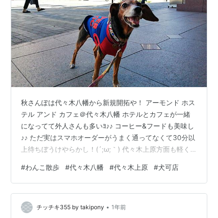
秋さんぽは代々木八幡から新規開拓や！ アーモンド ホス
テル アンド カフェ＠代々木八幡 ホテルとカフェが一緒
になってて外人さんも多いﾖ♪♪ コーヒー&フードも美味し
♪♪ ただ実はスマホオーダーがうまく通ってなくて30分以
上待ちぼうけやらかし！(´;ω;｀) 代々木上原方面も軽く
調査や！早速イイトコ発見♪♪ 平日7時からモーニングや
#
わんこ散歩
#
代々木八幡
#
代々木上原
#
犬可店
ってる犬可店♪♪また今度！ 住宅街に架かる跨線橋がナイ
スビュー♪♪ この界隈歩き回ることもなかなか珍しい♪♪ 小
田急線沿いに参宮橋方面へぐるりさんぽ♪♪ 〆は代々木公
•
園でちゅ～るやで♪♪(ｵｯｻﾝは売店ｿﾌﾄｸﾘｰﾑ) まったぬ～ん♪♪
チッチキ355 by takipony
1年前