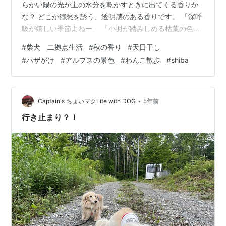
らかい陽の光が土の水分を乾かすときに出てくる香りか
な？ どこか郷愁を誘う、透明感のある香りです。 「深呼
吸が嬉しい季節よねー」 「小羽が踏みしめる枯葉の色も
ちょっとだけ変わってきたみたい」 アルプスの冠雪も昨
#
柴犬 二拠点生活
#
秋の香り
#
天日干し
日よりくっきり見えます。 カラダが軽やかになるよう
#
ハザがけ
#
アルプスの景色
#
わんこ散歩
#
shiba
な、爽やか景色。 「カーチャン上ばかり向いて歩くとま
たコケるわよー気をつけて頂戴」 はい、ほんと気をつけ
ます。 ２日前に転んだ怪我は徐々に回復傾向にありま
す。骨や腱には影響していないようで本当によかったで
•
Captain's ちょいマクLife with DOG
5年前
す。ご心配をおかけしました・・。 …
行き止まり？！