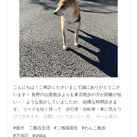
こんにちは！ご来訪くださいまして誠にありがとうござ
います！ 長野の山里散歩よりも東京散歩の方が距離が短
い・・ような気がしていましたが、 結構な時間歩きま
す。 リードを短く持って、歩行者・自転車・車に気をつ
けて歩きます。公園についてほっと一息。 ボール遊びも
少々。 「ちょっと控えめなのね・・」 小羽さんが運動不
#
柴犬 二拠点生活
#
二地域居住
#
わんこ散歩
足にならないように、遠回りして帰りました。 散歩終わ
#
万歩計
#
shiba