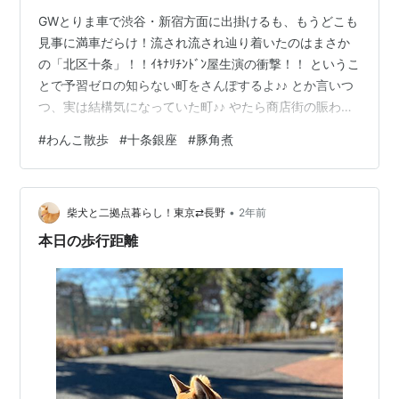
GWとりま車で渋谷・新宿方面に出掛けるも、もうどこも
見事に満車だらけ！流され流され辿り着いたのはまさか
の「北区十条」！！ｲｷﾅﾘﾁﾝﾄﾞﾝ屋生演の衝撃！！ というこ
とで予習ゼロの知らない町をさんぽするよ♪♪ とか言いつ
つ、実は結構気になっていた町♪♪ やたら商店街の賑わい
やお惣菜の安さが話題！などとテレビで見かけて興味ｱﾘｱ
#
わんこ散歩
#
十条銀座
#
豚角煮
ﾘだったのだ♪♪ (しかも最近こんな下町の駅前にタワマン
が建ったり…) 人気店なのか行列がすごい♪♪ 色々と目ウツ
リ…。 オッサンはﾊﾗﾍﾘ過ぎたので買いやすそうな店で調
•
達♪♪ 商店街を北に抜けると、自然豊かで広い公園を発見
柴犬と二拠点暮らし！東京⇄長野
2年前
♪♪水場や長いすべり台なんかもあってファミリーﾎｲ…
本日の歩行距離