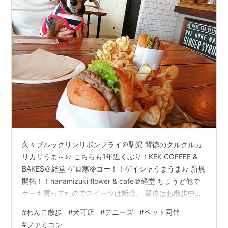
久々ブルックリンリボンフライ＠駒沢 背徳のクルクルカ
リカリうま～♪♪ こちらも1年近くぶり！KEK COFFEE &
BAKES＠経堂 ゲロ寒冷コー！！ゲイシャうまうま♪♪ 新規
開拓！！hanamizuki flower & cafe＠経堂 ちょうど他で
ケーキ買ってたのでスイーツは断念。 最後はお散歩中に
偶然発見！！新規開拓！！ まさかの犬可デニーズ調布店
#
わんこ散歩
#
犬可店
#
デニーズ
#
ペット同伴
＠国領 調布店と言いつつ国領に近いんだが狛江から来
#
ファミコン