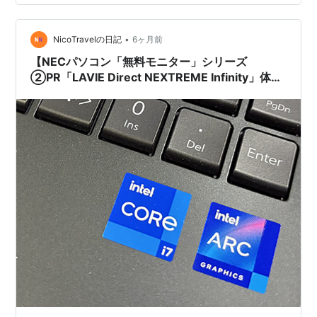
れた。 「……前はこれで、いけたはずなんだけどな」 編
集したはずの「AIマスク」が反映されていない、あ…
•
NicoTravelの日記
6ヶ月前
【NECパソコン「無料モニター」シリーズ
②PR「LAVIE Direct NEXTREME Infinity」体験
談】ハイスペックでアフターエフェクトのレンダ
リングも可能！動画編集を外出先でもできる！