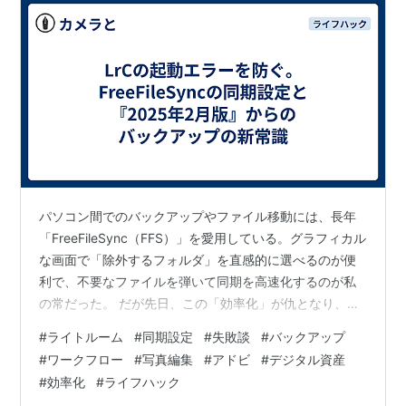
パソコン間でのバックアップやファイル移動には、長年
「FreeFileSync（FFS）」を愛用している。グラフィカル
な画面で「除外するフォルダ」を直感的に選べるのが便
利で、不要なファイルを弾いて同期を高速化するのが私
の常だった。 だが先日、この「効率化」が仇となり、サ
ブ機での現像作業がストップする事態に陥った。 1. 突然
#
ライトルーム
#
同期設定
#
失敗談
#
バックアップ
のLrC同期エラーと消失したマスク 深夜、メイン機から
#
ワークフロー
#
写真編集
#
アドビ
#
デジタル資産
データを移したサブ機でLightroom Classic（LrC）を立
#
効率化
#
ライフハック
ち上げると、画面に無慈悲なエラーメッセージが表示さ