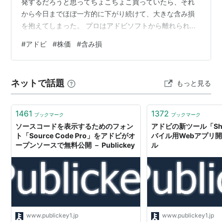
発するだろうと思ってちょこちょこ買っていたら、それ
から今日までほぼ一方的に下がり続けて、大きな含み損
を抱えてしまった。 プロはアドビソフトから離れられな
い。だから安泰だと思っていた。 AIの脅威は騒がれてい
#
アドビ
#
株価
#
含み損
たが、あまり興味もなく、よく理解していなかった。 ブ
ログを読んでいてAIユーザーの幅が広いところに何か違
う流れを感じ、重い腰を上げて使ってみたら分かった。
ネットで話題
もっと見る
プロがアドビから離れられないとか何とかではなく、プ
ロの仕事そのものが減っていく予想なんだなと。 株価が
あの638.25という位置に戻っ…
1461
1372
ブックマーク
ブックマーク
ソースコードを表示するためのフォン
アドビの新ツール「Sh
ト「Source Code Pro」をアドビがオ
バイル用Webアプリ
ープンソースで無料公開 － Publickey
ル
www.publickey1.jp
www.publickey1.jp