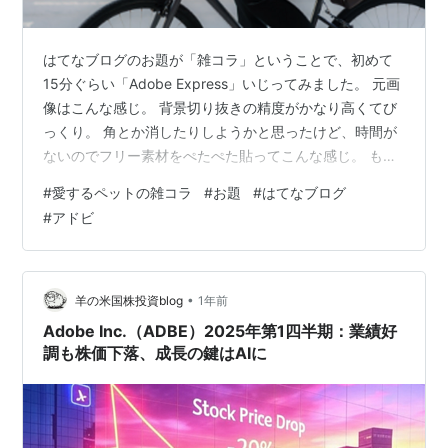
はてなブログのお題が「雑コラ」ということで、初めて
15分ぐらい「Adobe Express」いじってみました。 元画
像はこんな感じ。 背景切り抜きの精度がかなり高くてび
っくり。 角とか消したりしようかと思ったけど、時間が
ないのでフリー素材をぺたぺた貼ってこんな感じ。 もう
今はいない柴犬のペットの写真で遊んでみました。
#
愛するペットの雑コラ
#
お題
#
はてなブログ
www.nejimakiblog.com ▶️ Adobe Express × Hatena
#
アドビ
Blog 特別お題キャンペーン ＃愛するペットの雑コラ by
アドビ株式会社
•
羊の米国株投資blog
1年前
Adobe Inc.（ADBE）2025年第1四半期：業績好
調も株価下落、成長の鍵はAIに