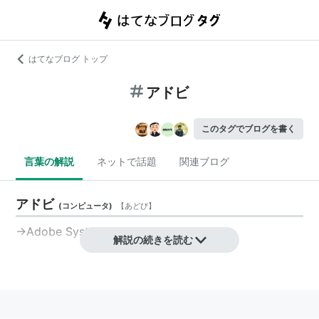
はてなブログ トップ
アドビ
このタグでブログを書く
言葉の解説
ネットで話題
関連ブログ
アドビ
(
コンピュータ
)
【
あどび
】
→
Adobe Systems
解説の続きを読む