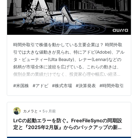
時間外取引で株価を動かしている主要企業は？ 時間外取
引では大きな値動きが見られ、特にアドビ(Adobe)、アル
タ・ビューティー(Ulta Beauty)、レナー(Lennar)などの
銘柄が市場全体に波紋を広げている。これらの動きは、
個別企業の業績だけでなく、投資家心理や幅広い経済環
境をも映し出している。
#
米国株
#
アドビ
#
株式市場
#
決算発表
#
時間外取引
•
カメラと
5ヶ月前
LrCの起動エラーを防ぐ。FreeFileSyncの同期設
定と『2025年2月版』からのバックアップの新常
識