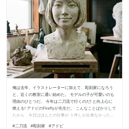
俺は去年、イラストレーターに加えて、彫刻家になろう
と、近くの教室に通い始めた。 モデルの子が可愛いのも
理由のひとつだ。 今年は二刀流で行くのだ! と向上心に
燃える! アドビのFireflyが先生だ。 こんなことばかりして
たから、今日はほんとの仕事が １件しか出来なかった
(^o^;) 二刀流は無理だな。
#
二刀流
#
彫刻家
#
アドビ