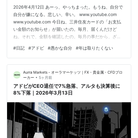
2026年4月12日 あーっ、やっちまった。もうね、自分で
自分が嫌になる。悲しい、辛い。 www.youtube.com
www.youtube.com 今日ね、三井住友カードの「お支払
い金額のお知らせ」が届いたの。毎月、届くんだけど
ね。それで、金額を確認したの。毎月の事だから、ざっ
と眺めていたら。。。ナニコレ？という請求があって
#
日記
#
アドビ
#
愚かな自分
#
年は取りたくない
ね。あー、詐欺かも、と思ったんよ。少額詐欺のブログ
もあったしさ。 26/04/02 アドビカブシキガイシャ ご本
人 1回払い 26/05 3,850 アドビカブシキガイシャ？
Aurra Markets - オーラマーケッツ｜FX・貴金属・CFDブロ
Adobe？あの、イラストレーター＆フォトショップのア
•
ーカー
5ヶ月前
ドビ？現役の時、目の敵にしていたソフト群…
アドビがCEO退任で7%急落、アルタも決算後に
8%下落｜2026年3月13日