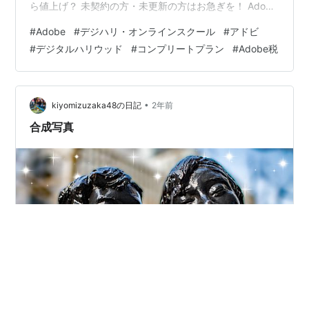
ら値上げ？ 未契約の方・未更新の方はお急ぎを！ Adobe
マスター講座に代わるプランを探す？
#
Adobe
#
デジハリ・オンラインスクール
#
アドビ
#
デジタルハリウッド
#
コンプリートプラン
#
Adobe税
•
kiyomizuzaka48の日記
2年前
合成写真