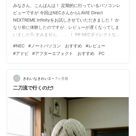
みなさん、こんばんは！ 定期的に行っているパソコンレ
ビューですが 今回はNECさんからLAVIE Direct
NEXTREME Infinityをお試しさせていただきました！ か
なり前に体験したのですが、レビューが遅くなってしま
いました💦 すみません、、、！ PR NECダイレクトなら
信頼のPCがお安い！ こちらは2023年モデルですがめち
#
NEC
#
ノートパソコン おすすめ
#
レビュー
ゃくちゃパワフルです。 公式HPから ちなみに前回は
#
アドビ
#
アフターエフェクト おすすめ PC
「Carbon」でした。あちらは軽さが売り。
nicotravel.hatenablog.com 今回の機種の一番のポイント
は「Infinity」＝「限界がない」です。 その名の通り、今
回はスペック重視で…
•
きれいなきれい3
7ヶ月前
二刀流で行くのだ!