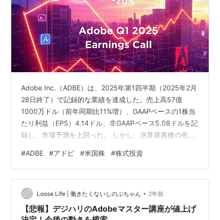
Adobe Inc.（ADBE）は、2025年第1四半期（2025年2月
28日終了）で記録的な業績を達成した。売上高57億
1000万ドル（前年同期比11%増）、GAAPベースの1株当
たり利益（EPS）4.14ドル、非GAAPベース5.08ドルを記
録し、市場予測を上回った。 しかし、決算発表後の先週
木曜日、株価は大きく下落。 期待を下回るガイダンスや
#
ADBE
#
アドビ
#
米国株
#
株式投資
AI収益化への懸念が背景にある。本記事では、財務デー
タ、決算書、CEOの発言、市場ポジション、将来展望を
分析し、Adobeの現状と成長性を探る。 Technical chart
•
基本的に重要な移動平均線とトレンドを示す。 （欧米の
Loose Life | 働きたくないしのぶちゃん
2年前
投資家は50日線を重…
【悲報】デジハリのAdobeマスター講座が値上げ
決定！今後の動きを模索