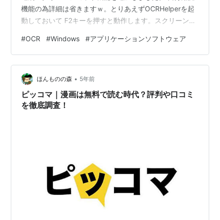
機能の為詳細は省きますｗ。とりあえずOCRHelperを起
動しておいて F2キーを押すと動作します。スクリーンシ
ョット中はマウス、キー操作を できるだけしないように
#
OCR
#
Windows
#
アプリケーションソフトウェア
そーっと待ちます。活用法は自分次第、そんな感じで
す。 ps.見開きページでページ数を指定すると約半分の回
数のスクリーンショットを撮ります。（謎仕様)w あと、
•
ファイル名の変更失敗のエラーが出る時は、Windows10
ほんものの森
5年前
の設定からスクリーンショットフォルダの操作の許…
ピッコマ｜漫画は無料で読む時代？評判や口コミ
を徹底調査！