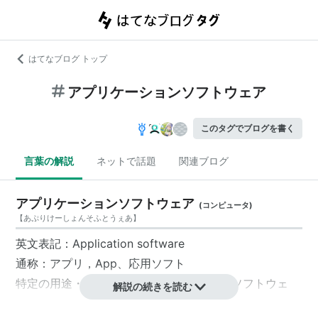
はてなブログ トップ
アプリケーションソフトウェア
このタグでブログを書く
言葉の解説
ネットで話題
関連ブログ
アプリケーションソフトウェア
(
コンピュータ
)
【
あぷりけーしょんそふとうぇあ
】
英文表記：
Application software
通称：
アプリ
，App、
応用ソフト
特定の用途・目的・業務のために作られた
ソフトウェ
解説の続きを読む
ア
。