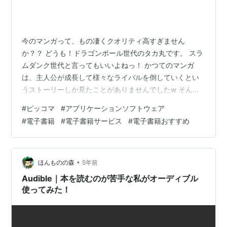
今のマンガって、もの凄くクオリティ高すぎません
か？？ どうも！ドラゴンボール世代のタカ丸です。 スラ
ムダンク世代と言ってもいいよねっ！ かつてのマンガ
は、主人公が成長して様々なライバルを倒していくとい
うストーリーしか見たことがありませんでしたw そんな
私が、ふと昔のジャンプ漫画をスマホでサクッと読みた
#
ピッコマ
#
アプリケーションソフトウェア
いと思ったときにダウンロードしたのがピッコマです。
#
電子書籍
#
電子書籍サービス
#
電子書籍おすすめ
ダウンロードしてビックリ！ 新作マンガが無料で読める
のです。 今回は、実際にピッコマを利用してみた感想、
私のおすすめ漫画から利用者のリアルな声や口コミ・評
判をまとめました。 ※この記事は2021年4月22日に執筆
•
ほんものの森
5年前
しました。 ピッコマとは？ 待てば…
Audible｜本を読むのが苦手な私がオーディブル
使ってみた！