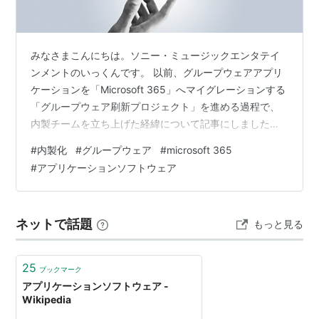
みなさまこんにちは。ソニー・ミュージックエンタテイ
ンメントのいっくんです。 以前、グループウェアアプリ
ケーションを「Microsoft 365」へマイグレーションする
「グループウェア刷新プロジェクト」を進める過程で、
内製チームを立ち上げた経緯について記事にしました。
それから約2年、さまざまな苦労を経て、ようやくすべて
#
内製化
#
グループウェア
#
microsoft 365
のグループウェアアプリケーションのリニューアルを終
#
アプリケーションソフトウェア
えました。今回は、そんなプロジェクトの過程や成果、
学んだことについてお伝えできればと思います。 300本
のグループウェアアプリケーションを刷新せよ 300本は
ネットで話題
もっと見る
多すぎる！ 開発のゆくえ 足掛け3年でマイグレーション
を完遂 300本のグ…
25
ブックマーク
アプリケーションソフトウェア -
Wikipedia