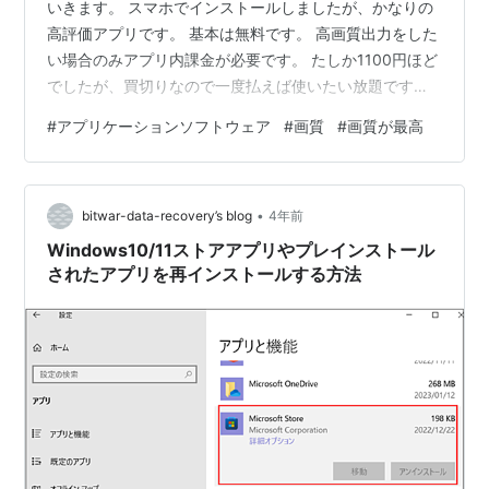
いきます。 スマホでインストールしましたが、かなりの
高評価アプリです。 基本は無料です。 高画質出力をした
い場合のみアプリ内課金が必要です。 たしか1100円ほど
でしたが、買切りなので一度払えば使いたい放題です👍
アプリストアの画像を載せておきます。 このような感じ
#
アプリケーションソフトウェア
#
画質
#
画質が最高
でかなりの高画質に！！ 筆者も最初は「ほんまか
ぁ〜？」と思っていました。 実際インストールして変換
してみてびっくりです。 高評価の理由が分かりました(*
•
´ω`*) 無料使用ですと、びっくりするほどの高画質には
bitwar-data-recovery’s blog
4年前
なりませんのでご注意を。 使い道としては、このアプリ
Windows10/11ストアアプリやプレインストール
で画質を良くして…
されたアプリを再インストールする方法