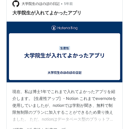
ペッパービューティのような体系を考えています。 要は
•
大学院生のほのぼの日記
5年前
何か一つのことに集中できるアプリが…
大学院生が入れてよかったアプリ
現在、私は博士1年でこれまで入れてよかったアプリを紹
介します。 [生産性アップ] ・Notion これまでevernoteを
使用していましたが、notionでは学割が聞き、無料で制
限無制限のプランに加入することができるため乗り換え
ました。 ただ、notionはデータベース型のプラットフォ
ームです。なので別途bearのようなメモアプリを今探し