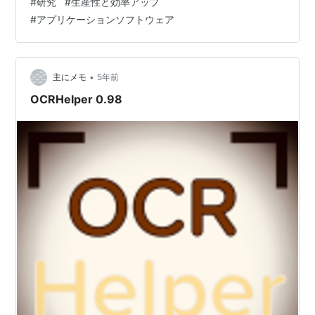
#
研究
#
生産性と効率アップ
ています。 www.notion.so ・Sidekicks 最近使って、し
#
アプリケーションソフトウェア
っくりきているブラウザアプリ。slackやgitなどのブラウ
ザアプリを一元管理してくれて、アクセスが簡単に(通知
も来るのでブックマークよりいい)
www.meetsidekick.c…
•
主にメモ
5年前
OCRHelper 0.98