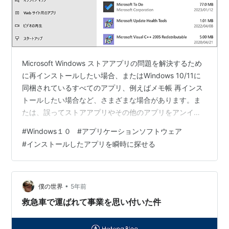
Microsoft Windows ストアアプリの問題を解決するため
に再インストールしたい場合、またはWindows 10/11に
同梱されているすべてのアプリ、例えばメモ帳 再インス
トールしたい場合など、さまざまな場合があります。ま
たは、誤ってストアアプリやその他のアプリをアンイン
ストールしてしまい、同じように復元したいが、その方
#
Windows１０
#
アプリケーションソフトウェア
法がわからないという場合もあるでしょう。 サードパー
#
インストールしたアプリを瞬時に探せる
ティ製アプリとは異なり、内蔵アプリは設定アプリから
削除できないことにお気づきかもしれません。Windows
10/aaからデフォルトアプリを削除するには、Windows
Power Shellを使用するか、アプリをア…
•
僕の世界
5年前
救急車で運ばれて事業を思い付いた件