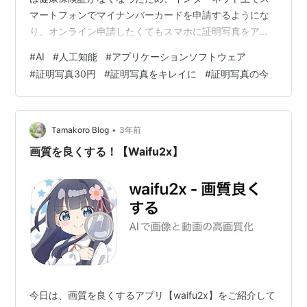
マートフォンでマイナンバーカードを申請するようにな
り、オンライン申請したくてもスマホに証明写真をアッ
プロードする方法がわからないという人も多いでしょ
#
AI
#
人工知能
#
アプリケーションソフトウェア
う。 そのため、スマートフォンで30秒で電子証明写真を
#
証明写真30円
#
証明写真をキレイに
#
証明写真の今
作成し、すぐにオンラインでマイナンバーカードを申請
する最も便利な方法をお勧めします。 モクロク マイナン
バーカード 電子写真の要求 証明写真 デジタル化のすす
め方 おすすめアプリ:AI証明写真 スマホ 証明写真の作成
•
Tamakoro Blog
3年前
手順 証明写真のデジタル化Q＆A…
画質を良くする！【Waifu2x】
今日は、画質を良くするアプリ【waifu2x】をご紹介して