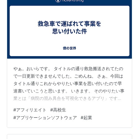
やぁ。おいらです。 タイトルの通り救急搬送されてたの
で一日更新できませんでした。ごめんね。 さぁ、今回は
タイトル通りこれからやりたい事業を思い付いたので早
速書いていこうと思います。 いきます。 そのやりたい事
業とは「病院の混み具合を可視化できるアプリ」です。
先ほど救急搬送されたと書きましたが、実は対応してく
#
アフィリエイト
#
高校生
れる病院が見つからず、結局軽傷だったこともあり家に
#
アプリケーションソフトウェア
#
起業
帰るということになりました。 そのとき救急隊の方が一
つ一つ丁寧に電話で掛け合ってるのを見て、これを何か
簡素化できないかと思ったのです。 構想としてはホット