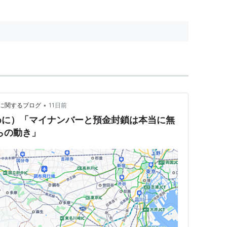
ク
: 479回
 (22件) を見る
転への前提条件となる為、政府側から賃金上昇につい
•
に関するブログ
11日前
めに）「マイナンバーと預金封鎖は本当に無
らの動き」