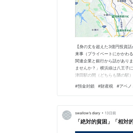
【身の丈を超えた3億円投資話
来事（プライベートにかかわる
関連企業と銀行から話がありま
ませんか？」横浜線は八王子
津田駅の間（どちらも隣の駅
原、大和、藤沢などに出るこ
#
預金封鎖
#
財産税
#
アベノ
き、渋谷などに出ることが可能
の土地は更地ですが、ここに数
•
swallow’s diary
13日前
「絶対的貧困」「相対