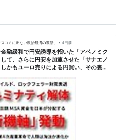
いる。3つの大まかな政策をまとめて「三本の矢」
中川秀直が命名した。「現代用語の基礎知識選
」において、トップテンに選ばれた（造語者の中川
をあげてもらう期待をこめて安倍晋三が受賞者とな
•
マスコミに出ない政治経済の裏話」
4日前
な金融緩和で円安誘導を招いた「アベノミク
として、さらに円安を加速させた「サナエノ
。しかもユーロ売りによる円買い、その裏に
）を2パーセントに設定
*1
し、日銀法の改正も視野に
が参加する外債ファンドを創設し、外債購入の方策を
算と新年度予算を合わせて切れ目なく経済政策を実行
化法」（仮称）を制定し製造業の復活を目指す。
業の海外流出を防ぐため、イノベーション基盤の強化