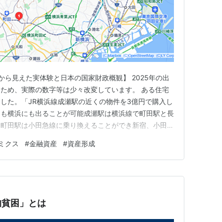
から見えた実体験と日本の国家財政概観】 2025年の出
ため、実際の数字等は少々改変しています。 ある住宅
した。「JR横浜線成瀬駅の近くの物件を3億円で購入し
にも横浜にも出ることが可能成瀬駅は横浜線で町田駅と長
）町田駅は小田急線に乗り換えることができ新宿、小田
とが可能長津田駅は東急田園都市線に乗り換えることがで
ミクス
#
金融資産
#
資産形成
。交通の便は非常に便利。更に、成瀬駅から徒歩3分こ
世帯入れる建物を建て …
的貧困」とは