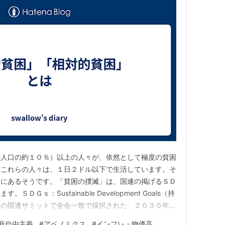
の人口の約１０％）以上の人々が、依然として極度の貧困
。これらの人々は、１日２ドル以下で生活しています。そ
向にあるそうです。「貧困の撲滅」は、国連の掲げるＳＤ
Ｇｓ：Sustainable Development Goals（持
年の国連サミットで全会一致で採択された、２０３０年ま
際目標。貧困や環境問題などの地球規模の課題に対して、
新自由主義
#
アベノミクス
#
インフレ・物価高