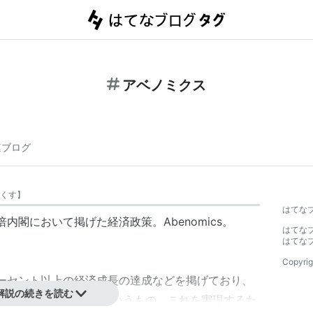
アベノミクス
連ブログ
くす
】
はてな
倍内閣において掲げた経済政策。
Abenomics
。
はてな
はてな
Copyrig
ーセント以上の経済成長の達成などを掲げており、
解説の続きを読む
本経済を復活させるというもの。これを実現するた