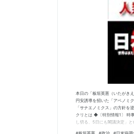
や法人税の引き下げなどを行う
メタンハイドレートやレアアー
三つの矢
第一の矢：大胆な金融政策
デフレ脱却と持続的な経済成長
デフレ脱却と持続的な経済成
て（pdf）
第二の矢：機動的な財政政策
東日本大震災からの復興加速や
本日の「板垣英憲（いたがきえ
「日本経済再生に向けた緊急経済対
円安誘導を招いた「アベノミ
「サナエノミクス」の方針を
第三の矢：民間投資を喚起する成長戦略
クリとは ◆〔特別情報1〕 時
し切る、5日にも閣議決定」と
アベノミクス 成長戦略で明るい日
日、税制調査会と社会保障制
#
板垣英憲
#
政治
#
日米協調