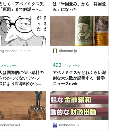
ろしく～アベノミクス失
は「米国並み」から「韓国並
「原因」まで解説～ - モ
み」になった
 (8件) を見る
リンの３分でまとめるモ
リ話
ことになる日本経済
log.monoshirin.com
diamond.jp
徳間書店
18
493
ブックマーク
ブックマーク
（ソフトカバー）
人は国際的に低い給料の
アベノミクスがどれくらい深
ク
: 6,625回
をわかってない アベノ
刻な大失敗か説明する : 哲学
グ (9件) を見る
スにより世界5位から30
ニュースnwk
転落した
！ みんなで元気になる経済学・入門（双書Zero）
筑摩書房
07
yokeizai.net
nwknews.jp