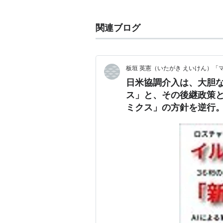
めの強気な経済政策案が挙げられて
とも言われる。
関連ブログ
安倍＋「エコノミクス」の造語で、
2013
ユーキャン新語・流行語大賞
秀直ではなく、アベノミクスの効果
板垣 英憲（いたがき えいけん）「
る）。
日米協調介入は、大胆
ス」と、その後継政策
主な内容
ミクス」の方針を逆行
物価目標（インフレターゲット
あるカラクリとは
入れて大胆な金融緩和を行う。
財務省、日本銀行、および民間
検討する。
緊急経済対策を断行し、補正予
する。
「日本経済再生・産業競争力強
日本の立地競争力低下による産