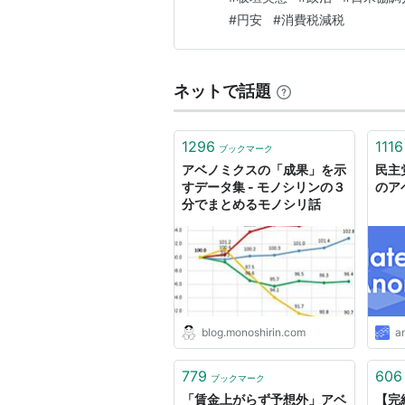
アベノミクスに関する質問
品の消費税減税について事実上
#
円安
#
消費税減税
対応を一任した。執行部は5日
【アベノミクス】で景気は良くな
アベノミクスの成否に興味があり
ネットで話題
な
あなたはアベノミクスが成功する
1296
1116
アベノミクスが何かそろそろ調べ
ブックマーク
な
アベノミクスの「成果」を示
民主
すデータ集 - モノシリンの３
のア
円安になると，株高になるのはな
分でまとめるモノシリ話
な
アベノミクスに関する質問 - 人力
関連書籍
blog.monoshirin.com
a
日本の景気は賃金
779
606
作者:
吉本佳生
ブックマーク
出版社/メーカー:
講
「賃金上がらず予想外」アベ
【完