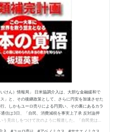
。
ス泥などの海洋資源の開発に集中投資する。
の実現のための政府と日本銀行の政策連携
長の実現のための政府・日本銀行の政策連携につい
民間投資の喚起による成長力強化、暮らしの安全など
いけん）情報局」 日米協調介入は、大胆な金融緩和で
策」（平成25年1月11日閣議決定）全文（pdf）
クス」と、その後継政策として、さらに円安を加速させた
逆行。しかもユーロ売りによる円買い、その裏にあるカラ
事通信は3日、「自民、消費減税を事実上了承 反対論押
いう見出しをつけて次のように報道した。「自民党は3
本に！ | 首相官邸ホームページ
度調査会の合同会議を開き、高市早苗首相が表明した食料
介入
#
ユーロ売り
#
アベノミクス
#
サナエノミクス