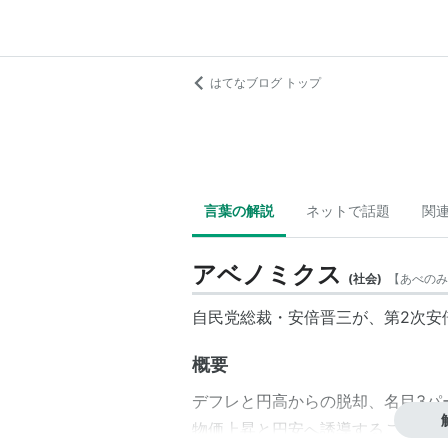
はてなブログ トップ
言葉の解説
ネットで話題
関
アベノミクス
(
社会
)
【
あべのみ
自民党総裁・安倍晋三が、第2次安
概要
デフレと円高からの脱却、名目3パ
物価上昇と円安へ誘導することで日