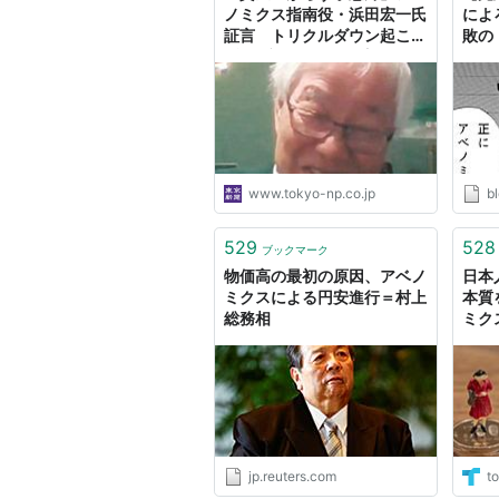
発売日:
2013/04/18
ノミクス指南役・浜田宏一氏
によ
メディア:
新書
証言 トリクルダウン起こせ
敗の
この商品を含むブログ
ず…「望ましくない方向」：
ノシ
東京新聞デジタル
ノシ
これからすごい
www.tokyo-np.co.jp
b
作者:
渡邉哲也
出版社/メーカー:
発売日:
2013/01/
529
528
ブックマーク
メディア:
単行本
物価高の最初の原因、アベノ
日本
購入
: 39人
クリッ
ミクスによる円安進行＝村上
本質
この商品を含むブロ
総務相
ミク
位に
不況は人災です
作者:
松尾匡
出版社/メーカー:
発売日:
2010/07/
jp.reuters.com
to
メディア:
単行本