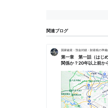
購入
: 17人
クリッ
この商品を含むブログ
*1
:
同程度以上の賃金上昇が景気好
関連ブログ
て一部企業へ要請が行われている。
国家破産・預金封鎖・財産税の準備
第一章 第一話（はじ
関係か？20年以上前か