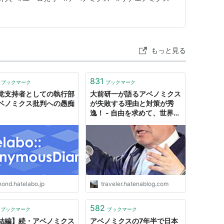
了承した。 異論は出たものの、小野寺五典税調会長に
に総務会で了承を取り付…
ると思いますか。… - 人力検索はてな
ます。ただ現時点では、まだ成功… - 人力検索はて
もっと見る
と思いますか？… - 人力検索はてな
831
ようと思いますんで、最も簡単に… - 人力検索はて
ブックマーク
ブックマーク
党支持者としての執行部
大前研一が語るアベノミクス
ベノミクス批判への愚痴
が失敗する理由と対策が秀
ぜか，理由を説明して下さい。 … - 人力検索はて
逸！ - 自由を求めて、世界を
周る
検索はてな
nond.hatelabo.jp
traveler.hatenablog.com
が決める (講談社現代新書)
582
ブックマーク
ブックマーク
談社
結編】続・アベノミクス
アベノミクスの7年半で日本