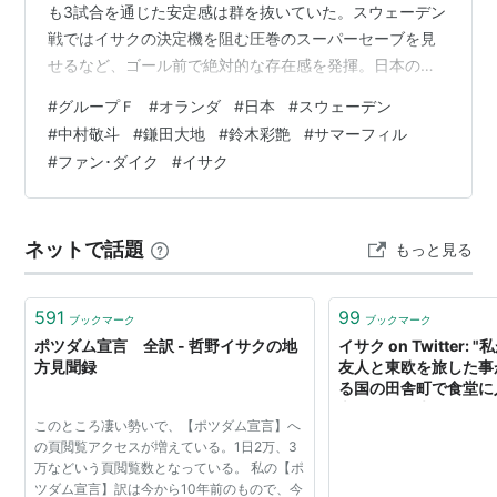
も3試合を通じた安定感は群を抜いていた。スウェーデン
戦ではイサクの決定機を阻む圧巻のスーパーセーブを見
せるなど、ゴール前で絶対的な存在感を発揮。日本のグ
ループステージ2位通過を支えた最大の立役者だった。
#
グループＦ
#
オランダ
#
日本
#
スウェーデン
DF 22 デンゼル・ダンフリース 写真:Getty Images 初戦
#
中村敬斗
#
鎌田大地
#
鈴木彩艶
#
サマーフィル
は日本の圧力に苦しんだ。しかし、その鬱憤を晴らすか
#
ファン･ダイク
#
イサク
のように第2戦以降は右サイドの絶対的な支配者として君
臨。破壊的な推進力から高精度のクロスを連発し、2試合
連続で爆発力を見せた。 DF 4 フィルヒル・フ…
ネットで話題
もっと見る
591
99
ブックマーク
ブックマーク
ポツダム宣言 全訳 - 哲野イサクの地
イサク on Twitter
方見聞録
友人と東欧を旅した事
る国の田舎町で食堂に
文を取りに来たウェー
このところ凄い勢いで、【ポツダム宣言】へ
人？｣と訊かれたので｢
の頁閲覧アクセスが増えている。1日2万、3
答えると、満面に笑み
万などいう頁閲覧数となっている。 私の【ポ
言った。友人の説明に
ツダム宣言】訳は今から10年前のもので、今
後のコーヒーはサービ