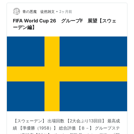
アのオマル・レキク選手にヘディングで1点を返された…
•
青の悪魔 徒然雑文
2ヶ月前
FIFA World Cup 26 グループF 展望【スウェ
ーデン編】
【スウェーデン】 出場回数 【2大会ぶり13回目】 最高成
績 【準優勝（1958）】 総合評価 【Ｂ－】 グループステ