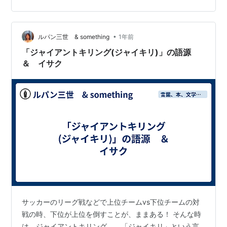
神様は 〜創世記２２：１２〜 〜あなたのひとり子をさ
え、 わたしのために惜しまないので、 あなたが神を恐れ
るものであることを わたしは今知った といわれた アブ
•
ルパン三世 & something
1年前
ラハムの信仰は…
「ジャイアントキリング(ジャイキリ)」の語源
＆ イサク
サッカーのリーグ戦などで上位チームvs下位チームの対
戦の時、下位が上位を倒すことが、ままある！ そんな時
は、ジャイアントキリング、、「ジャイキリ」という言