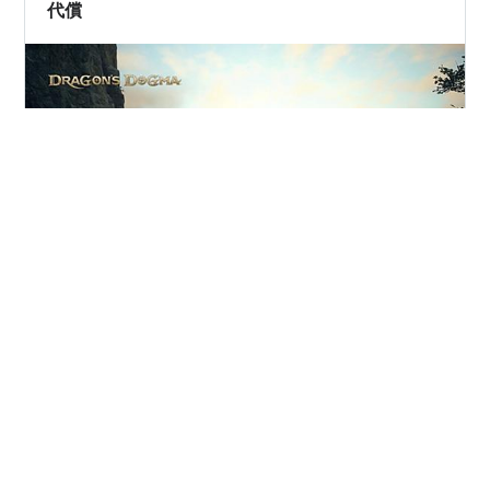
代償
皆さん、こんにちは。 多分、霧の湿原の手前です。 ドラ
ゴンズドグマ２、photo機能が楽しすぎて探索中も戦闘中
もついつい手を止めて撮影に夢中になってしまいます。
欲を言えば「あんな機能があったらいいな」というのは
あるのですが・・・😅 皆さんはいかがでしょうか？ 事前
に攻略読んでしまったので、１周目の今回は平和なルー
#
ドラゴンズドグマ２
#
邁進の代償
#
イサク
トになっています。