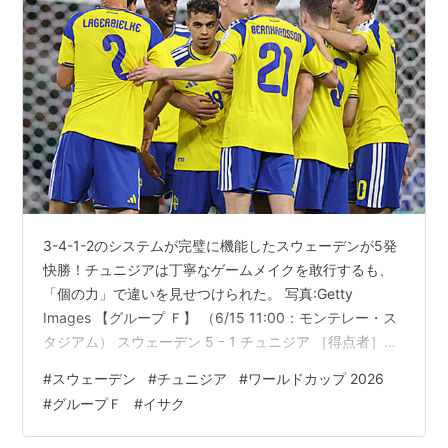
3-4-1-2のシステムが完璧に機能したスウェーデンが5発
快勝！チュニジアは丁寧なゲームメイクを敢行するも、
「個の力」で違いを見せつけられた。 写真:Getty
Images 【グループ Ｆ】 （6/15 11:00：モンテレー・ス
タジアム） スウェーデン 5 ｰ 1 チュニジア ［得点者］
（ス）7" アヤリ 30” イサク 59” ギェケレシュ 84” スバ
#
スウェーデン
#
チュニジア
#
ワールドカップ 2026
ンベリ 90"＋6 アヤリ （チ） 43” レキク 【採点】（0～
#
グループＦ
#
イサク
10の20段階評価。最低点は0。最高点は10。） GK 23 ク
リストファー ノルフェルト｜採点 6前半42分にチュニジ