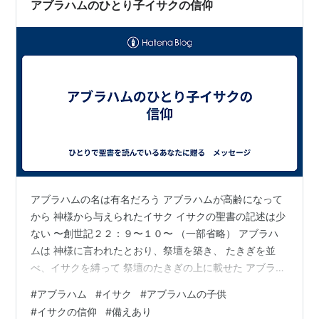
アブラハムのひとり子イサクの信仰
ューカッスル側が折れることになるとは思います…
アブラハムの名は有名だろう アブラハムが高齢になって
から 神様から与えられたイサク イサクの聖書の記述は少
ない 〜創世記２２：９〜１０〜 （一部省略） アブラハ
ムは 神様に言われたとおり、祭壇を築き、 たきぎを並
べ、イサクを縛って 祭壇のたきぎの上に載せた アブラハ
ムが手を差し伸べ、 刃物を執ってその子を殺そうとした
#
アブラハム
#
イサク
#
アブラハムの子供
このとき神様が止めに入って、 身代わりとして、神様が
#
イサクの信仰
#
備えあり
用意してくださっていた 一頭の雄羊をみつける 同時に、