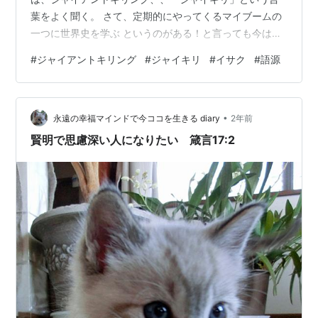
葉をよく聞く。 さて、定期的にやってくるマイブームの
一つに世界史を学ぶ というのがある！と言っても今は、
関連動画を見て楽しむ程度のものだがw YouTube『セピ
#
ジャイアントキリング
#
ジャイキリ
#
イサク
#
語源
アのゼロから歴史塾』の「旧約聖書 歴史編」を聞いてい
たら、この「ジャイキリ」に出くわした！それによる
と、、 紀元前1000年頃のイスラエル王国でのこと。３メ
•
ートルの巨人ゴリアテの襲来に手を焼いていたサウル王
永遠の幸福マインドで今ココを生きる diary
2年前
に退治を名乗り出た羊飼いダビデは、投石で見事ゴリア
賢明で思慮深い人になりたい 箴言17:2
テに命中させ、倒した。この逸…