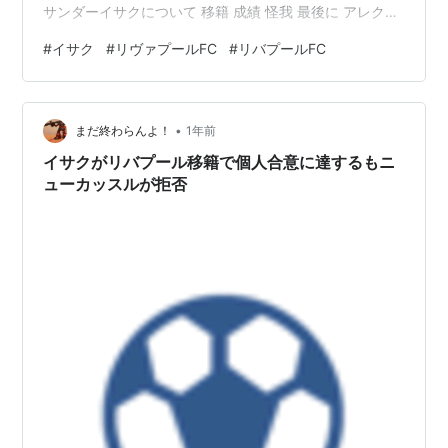
サンダーイサクについて 移籍 成績 怪我 最後に アレクサ
ンダーイサクについて 引用 Alexander Isak - 選手プロフ
#
イサク
#
リヴァプールFC
#
リバプールFC
ィール 25/26 | Transfermarkt ニューカッスルユナイテ
ッドからアレクサンダーイサクを獲得。 ポジションはセ
ンターフォワード。 僕は理不尽だと感じる選手でした。
•
まあ来ないだろうなと思っていましたが来ちゃいまし
まだ終わらんよ！
1年前
た…
イサクがリバプール移籍で個人合意に達するもニ
ューカッスルが拒否