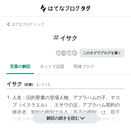
はてなブログ トップ
イサク
このタグでブログを書く
言葉の解説
ネットで話題
関連ブログ
イサク
(
読書
)
【
いさく
】
人名：旧約聖書の登場人物、
アブラハム
の子、
ヤコ
ブ
（
イスラエル
）、
エサウ
の父。アブラハム契約の
継承者、契約の権利である「長子の権利」は、双子
解説の続きを読む
の兄エサウではなく、弟ヤコブへと引き継がれてい
く。