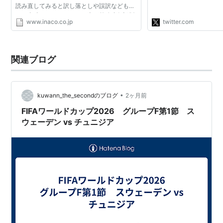
読み直してみると訳し落としや誤訳などもあ
らしい。私達が日本人
る。当時はインターネット上に外務省仮訳版
www.inaco.co.jp
twitter.com
しか見当たらず、トルーマン政権が広島に原
爆投下した経緯と...
関連ブログ
•
kuwann_the_secondのブログ
2ヶ月前
FIFAワールドカップ2026 グループF第1節 ス
ウェーデン vs チュニジア