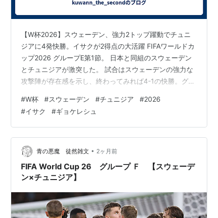
【W杯2026】スウェーデン、強力2トップ躍動でチュニ
ジアに4発快勝。イサクが2得点の大活躍 FIFAワールドカ
ップ2026 グループE第1節。 日本と同組のスウェーデン
とチュニジアが激突した。 試合はスウェーデンの強力な
攻撃陣が存在感を示し、終わってみれば4-1の快勝。グル
ープ首位発進にふさわしい内容となった。 イサク＆ケル
#
W杯
#
スウェーデン
#
チュニジア
#
2026
シュの2トップが序盤から脅威 立ち上がりからスウェー
#
イサク
#
ギョケレシュ
デンは積極的なプレスを仕掛けた。 アレクサンデル・イ
サクとケルシュの2トップが前線から圧力をかけ、チュニ
ジアのビルドアップを制限する。 解説陣も、 「説明する
必要のない強烈なツートップ」 と評価するほど、その破
•
青の悪魔 徒然雑文
2ヶ月前
壊力への期…
FIFA World Cup 26 グループ Ｆ 【スウェーデ
ン×チュニジア】