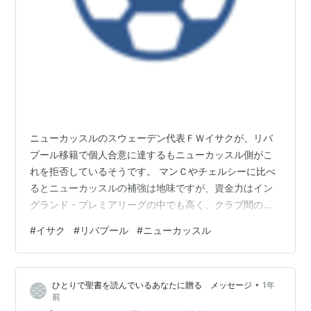
ニューカッスルのスウェーデン代表ＦＷイサクが、リバ
プール移籍で個人合意に達するもニューカッスル側がこ
れを拒否しているそうです。 マンＣやチェルシーに比べ
るとニューカッスルの補強は地味ですが、資金力はイン
グランド・プレミアリーグの中でも高く、クラブ間の合
意に達するのは難しいのではないかと思います。 ニュー
#
イサク
#
リバプール
#
ニューカッスル
カッスルは経営陣が変わって資金力が高くなった印象が
あるのですが、派手さよりも確実な補強でのチーム作り
を行ってきていると思いますし、その象徴がイタリア代
•
ひとりで聖書を読んでいるあなたに贈る メッセージ
1年
表ＭＦトナーリ、そしてイサクだと思いますし。 もっと
前
もイサクの気持ちが離れているのであれば、最終的にニ