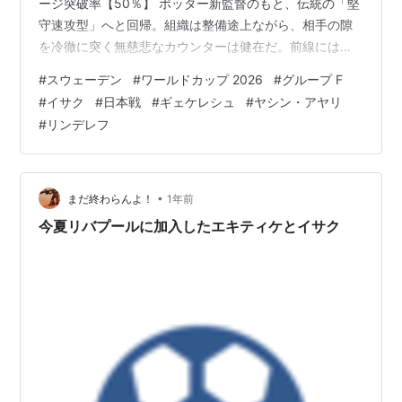
ージ突破率【50％】 ポッター新監督のもと、伝統の「堅
守速攻型」へと回帰。組織は整備途上ながら、相手の隙
を冷徹に突く無慈悲なカウンターは健在だ。前線には世
界屈指のタレントを擁していることもあり、「曲者」と
#
スウェーデン
#
ワールドカップ 2026
#
グループ F
して、グループステージをかき回す存在になるだろう。
#
イサク
#
日本戦
#
ギェケレシュ
#
ヤシン・アヤリ
写真:Getty Images 欧州予選では最下位に低迷しながら
#
リンデレフ
も、ネーションズリーグ枠からプレーオフへ滑り込み、
ウクライナとポーランドを連破して本大会切符を掴み取
ったスウェーデン。日本にとっては、最も苦手とする
「堅守速攻型」…
•
まだ終わらんよ！
1年前
今夏リバプールに加入したエキティケとイサク