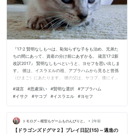
『17:2 賢明なしもべは、恥知らずな子をも治め、兄弟た
ちの間にあって、資産の分け前にあずかる。 箴言17:2新
改訳2017』 賢明なしもべというと、ヨセフを思い出しま
す。 彼は、イスラエルの祖、アブラハムから見ると曾孫
（ひまご）にあたります。 彼の父は、ヤコブ、後にイス
ラエルに改名されます。その子が、12人与えられたの
#
箴言
#
思慮深い
#
賢明な選択
#
アブラハム
で、イスラエル12部族とされたのです。 ヨセフは、ヤコ
#
イサク
#
ヤコブ
#
イスラエル
#
ヨセフ
ブが寵愛していたラケルの長子であり、創造主である神
【主】に選ばれた人で、数奇な人生を歩みました。 ま
ず、【主】から啓示の夢を見ます。その内容を兄弟に話
すことにより、嫉妬や憎悪の対象になってしまします。
•
トモログ～模型もゲームものんびりと。
2年前
遊牧をしていた兄弟のとこ…
【ドラゴンズドグマ２】プレイ日記(15)～邁進の