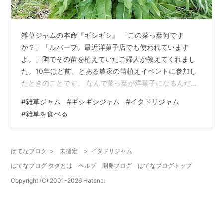
雑草ジャムの本命『ギシギシ』 「この菜っ葉何です
か？」「ルバーブ。最近洋菓子店でも使われています
よ。」隣でその苗を植えていたご婦人が教えてくれまし
た。10年ほど前、とある農家の苗植えイベントに参加し
たときのことです。 なんで菜っ葉が洋菓子になるんだ？
そう思った私は帰宅して早速ルバーブがどんなものなの
#
雑草ジャム
#
ギシギシジャム
#
イタドリジャム
かネットで調べてみました。それが欧州原産のタデ科植
#
雑草を食べる
物だと分かると、日本にはどんなタデ科植物があるのか
も探ってみたくなります。そして、これ使えそうだと直
感したのがイタドリ（スカンポ）でした。ハイキングが
はてなブログ
>
未指定
>
イタドリジャム
てら茎を折ってしがんだ（関西弁？）ときの酸っぱい記
はてなブログ タグとは
ヘルプ
開発ブログ
はてなブログトップ
憶が結びついたのです。 ちょうどイタドリが生えてく…
Copyright (C) 2001-
2026
Hatena.