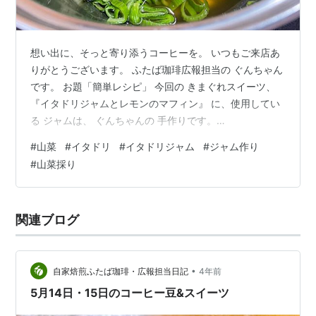
想い出に、そっと寄り添うコーヒーを。 いつもご来店あ
りがとうございます。 ふたば珈琲広報担当の ぐんちゃん
です。 お題「簡単レシピ」 今回の きまぐれスイーツ、
『イタドリジャムとレモンのマフィン』 に、使用してい
る ジャムは、 ぐんちゃんの 手作りです。
futabacoffee.hatenablog.com 今年は 塩漬けだけにしよ
#
山菜
#
イタドリ
#
イタドリジャム
#
ジャム作り
う と、思っていましたが、 少しだけ 作ってしまいまし
#
山菜採り
た！ 材料は、 イタドリ（皮を剥いた状態）500g 砂糖
（種類はお好みで）250g レモン汁 小さじ2 です。 皮を
剥いた イタドリを、 ザクザクッと切って、 砂糖をまぶ
関連ブログ
して、 1時間放置。。。 水分が 上が…
•
自家焙煎ふたば珈琲・広報担当日記
4年前
5月14日・15日のコーヒー豆&スイーツ