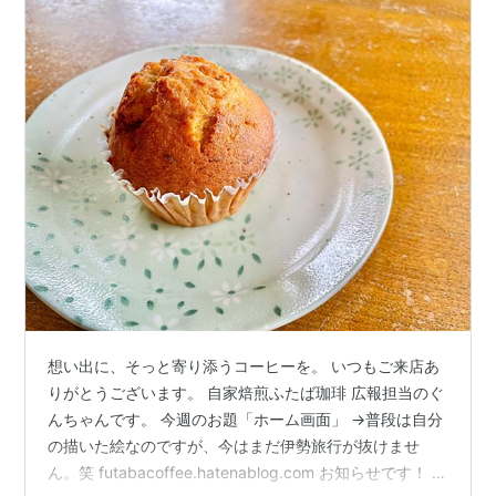
想い出に、そっと寄り添うコーヒーを。 いつもご来店あ
りがとうございます。 自家焙煎ふたば珈琲 広報担当のぐ
んちゃんです。 今週のお題「ホーム画面」 →普段は自分
の描いた絵なのですが、今はまだ伊勢旅行が抜けませ
ん。笑 futabacoffee.hatenablog.com お知らせです！ 当