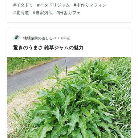
面の間、 Cafeスペースは お休みとさせて頂きます。 コ
#
イタドリ
#
イタドリジャム
#
手作りマフィン
ーヒー豆などは 販売しております。
#
北海道
#
自家焙煎
#
田舎カフェ
futabacoffee.hatenablog.com よろしくお願いいたしま
す。 さて、 5月14日・15日の コーヒー豆&スイーツは、
こちらです。 coffee ふたばブレンド ふれんちブレンド
ブラジル（ダテ…
•
地域振興の道しるべ
6年前
驚きのうまさ 雑草ジャムの魅力