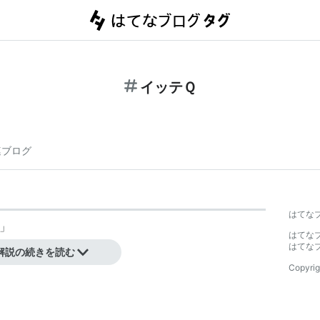
イッテＱ
連ブログ
はてな
」
はてな
はてな
解説の続きを読む
Copyrig