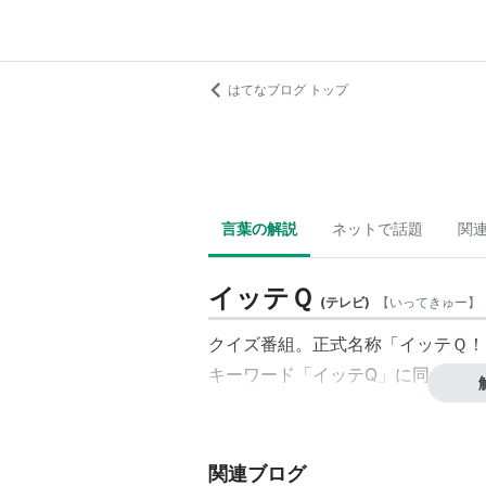
はてなブログ トップ
言葉の解説
ネットで話題
関
イッテＱ
(
テレビ
)
【
いってきゅー
】
クイズ番組。正式名称「イッテＱ！
キーワード「イッテQ」に同じ。
関連ブログ