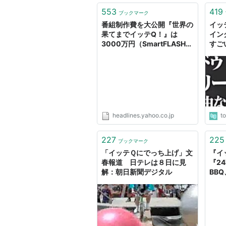
553
419
ブックマーク
番組制作費を大公開『世界の
イッ
果てまでイッテQ！』は
イン
3000万円（SmartFLASH）
すご
- Yahoo!ニュース
葉を
を踏
headlines.yahoo.co.jp
t
227
225
ブックマーク
「イッテＱにでっち上げ」文
『イ
春報道 日テレは８日に見
『2
解：朝日新聞デジタル
BB
公表
PRI