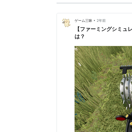
•
ゲーム三昧
2年前
【ファーミングシミュレ
は？