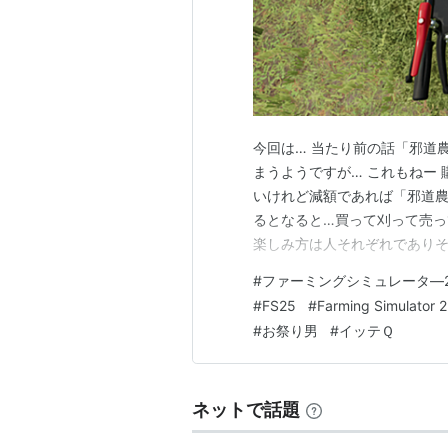
今回は… 当たり前の話「邪道
まうようですが… これもねー
いけれど減額であれば「邪道
るとなると…買って刈って売
楽しみ方は人それぞれであり
売、建築ラッシュと様々な遊
#
ファーミングシミュレータ―2
がない」ゲームとは一線を画し
#
FS25
#
Farming Simulator 
ことで！ 拠点の農地、動物の
#
お祭り男
#
イッテＱ
ネットで話題