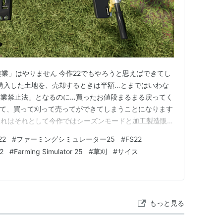
農業」はやりません 今作22でもやろうと思えばできてし
 購入した土地を、売却するときは半額…とまではいわな
農業禁止法」となるのに…買ったお値段まるまる戻ってく
って、買って刈って売ってができてしまうことになります
それはそれとして今作ではシーズンモードと加工製造販
び要素が増えていますので、前作までの「収穫するしか術
2
#
ファーミングシミュレーター25
#
FS22
て間接的に邪道農業を抑制している気がします という
22
#
Farming Simulator 25
#
草刈
#
サイス
楽園を置いてもまだ半…
もっと見る