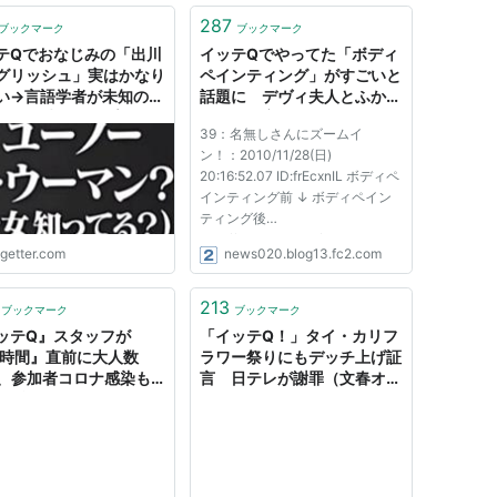
287
ブックマーク
ブックマーク
テQでおなじみの「出川
イッテQでやってた「ボディ
グリッシュ」実はかなり
ペインティング」がすごいと
い→言語学者が未知の言
話題に デヴィ夫人とふかわ
集める時と同じプロセス
が絵画に変身（画像あり）
39：名無しさんにズームイ
んでいた
ン！：2010/11/28(日)
20:16:52.07 ID:frEcxnIL ボディペ
インティング前 ↓ ボディペイン
ティング後
http://mg24live.net/up-
ogetter.com
news020.blog13.fc2.com
l/s/img1290943013902.jpg
http://mg24live.net/up-
l/s/img1290943021025.jpg
213
ブックマーク
ブックマーク
http://mg24live.net/up-
ッテQ』スタッフが
「イッテQ！」タイ・カリフ
l/s/img1290943055893.jpg
4時間』直前に大人数
ラワー祭りにもデッチ上げ証
Q、参加者コロナ感染も
言 日テレが謝罪（文春オン
せず（週刊女性
ライン） - Yahoo!ニュース
ME） - Yahoo!ニュース