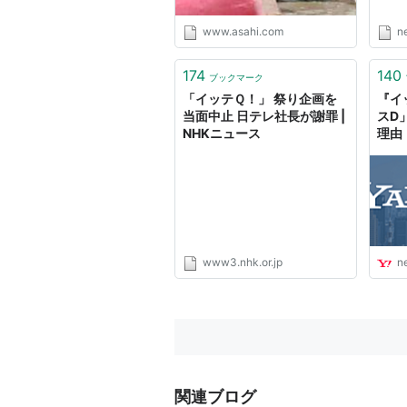
www.asahi.com
n
174
140
ブックマーク
「イッテＱ！」 祭り企画を
『イ
当面中止 日テレ社長が謝罪 |
スD
NHKニュース
理由
パート
www3.nhk.or.jp
n
関連ブログ