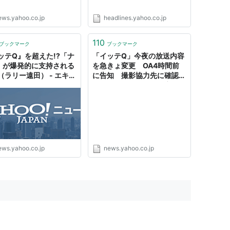
ews.yahoo.co.jp
headlines.yahoo.co.jp
110
ブックマーク
ブックマーク
ッテQ』を超えた!?「ナ
「イッテQ」今夜の放送内容
」が爆発的に支持される
を急きょ変更 OA4時間前
（ラリー遠田） - エキス
に告知 撮影協力先に確認事
 - Yahoo!ニュース
項 温泉同好会など予定（ス
ポニチアネックス） -
Yahoo!ニュース
ews.yahoo.co.jp
news.yahoo.co.jp