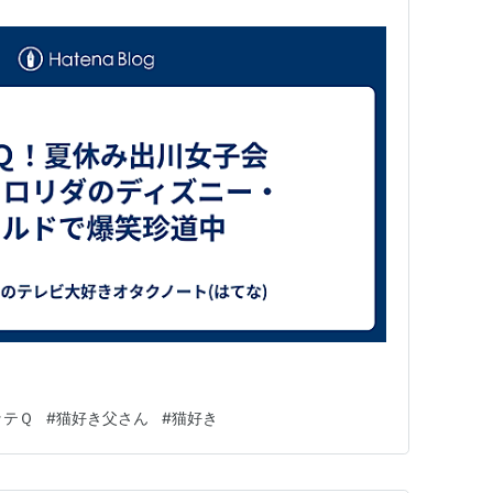
ッテＱ
#
猫好き父さん
#
猫好き