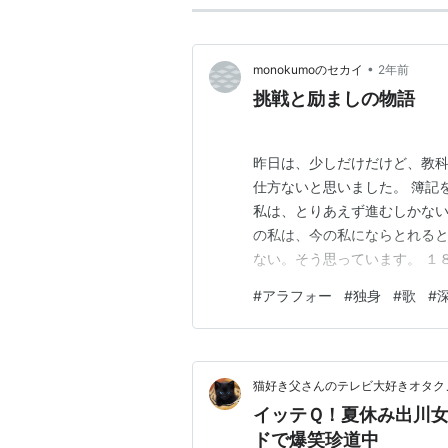
•
monokumoのセカイ
2年前
挑戦と励ましの物語
昨日は、少しだけだけど、教科
仕方ないと思いました。 簿記
私は、とりあえず進むしかない
の私は、今の私にならとれる
ない。そう思っています。 １
裏切りたくない。 熱くなって
#
アラフォー
#
独身
#
歌
#
る。。。 そんな私を励ます一
当にこの曲が大好きで、きっか
猫好き父さんのテレビ大好きオタクノ
イッテＱ！夏休み出川
ドで爆笑珍道中