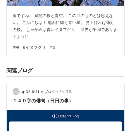
春ですね。 満開の桜と青空。 この世のものとは思えな
い。 こんにちは！ 地面に輝く青い星。 見上げれば薄紅
の桜。 しゃがめば青いイヌフグリ。 世界が平和でありま
すように。
#
桜
#
イヌフグリ
#
春
関連ブログ
•
q-3216-111のブログ
5ヶ月前
１４０字の俳句（日日の事）