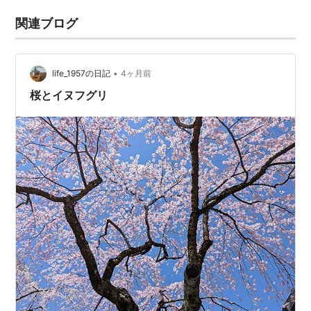
関連ブログ
•
life_1957の日記
4ヶ月前
桜とイヌフグリ