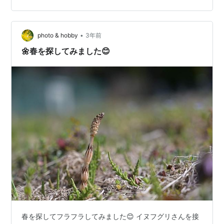
でぬぐった若い女性である。 しかし、イヌフグリという
名も、別に悪くはない。 事実、プクンと膨れたその実
•
は、犬のふぐりにそっくりだ。 牧野富太郎博士も、よく
photo & hobby
3年前
ぞ名付けたものだ。
🌼春を探してみました😊
春を探してフラフラしてみました😊 イヌフグリさんを接