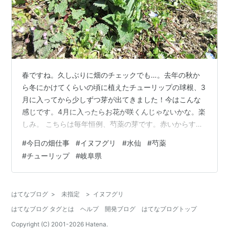
春ですね。久しぶりに畑のチェックでも…。去年の秋か
ら冬にかけてくらいの頃に植えたチューリップの球根、3
月に入ってから少しずつ芽が出てきました！今はこんな
感じです。4月に入ったらお花が咲くんじゃないかな。楽
しみ。 こちらは毎年恒例、芍薬の芽です。赤いからすぐ
にわかります。 水仙の芽も出てきましたが、どうもこれ
#
今日の畑仕事
#
イヌフグリ
#
水仙
#
芍薬
らは葉っぱのみというか…。お花のつぼみらしきものは
#
チューリップ
#
岐阜県
確認できません。 仕方ないので、昔、亡き祖母が勝手に
河原に植えたという、元・うちの水仙を今年も少し回収
してうちの庭に植え替えました（笑）。こちらはお花の
はてなブログ
>
未指定
>
イヌフグリ
つぼみつき。 私は春の野に咲くお花が大好き！イヌフグ
はてなブログ タグとは
ヘルプ
開発ブログ
はてなブログトップ
リは毎年勝手に咲くんですけれど、一面に…
Copyright (C) 2001-
2026
Hatena.