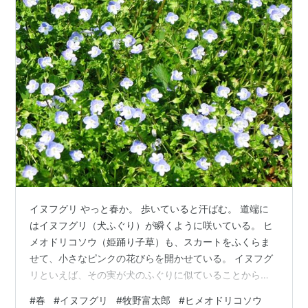
イヌフグリ やっと春か。 歩いていると汗ばむ。 道端に
はイヌフグリ（犬ふぐり）が瞬くように咲いている。 ヒ
メオドリコソウ（姫踊り子草）も、スカートをふくらま
せて、小さなピンクの花びらを開かせている。 イヌフグ
リといえば、その実が犬のふぐりに似ていることから来
たそうだが、学名はヴェロニカである。 ヴェロニカは、
#
春
#
イヌフグリ
#
牧野富太郎
#
ヒメオドリコソウ
十字架を背負ったキリストに近寄り、その額をハンカチ