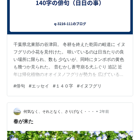
千葉県北東部の谷津田。 冬耕を終えた乾田の畦道に イヌ
フグリの小花を見付けた。 咲いているのは日当たりの良
い場所に限られ、数も 少ないが、同時にタンポポの黄色
も幾つか見られた。 昔むかし蒼穹崩る犬ふぐり 追記 近
年は帰化植物のオオイヌノフグリが勢力を 広げているら
しい。悲しいかな自分はイヌフグリと の差を識別する知
#
俳句
#
エッセイ
#
１４０字
#
イヌフグリ
識を持たないが、両者は相当 似ていると言う。
•
何気なく、それとなく、さりげなく・・・
2年前
春が来た