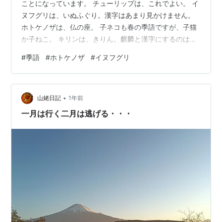
ことになっています。 チューリップは、これでよい。 イ
ヌフグリは、いぬふぐり。漢字はあまり見かけません。
ホトケノザは、仏の座。 子ネコも春の季語ですが、子猫
か子ねこ。 キリンは、きりん。麒麟と漢字にするのは、
ちょっと違うかなと、今『十二国記』にはまっているの
#
季語
#
ホトケノザ
#
イヌフグリ
で、思います（『十二国記』なかなか終わらない～。と
にかく、これを書いた小野不由美さん、すごいです）。
麒麟は、あちらの１２の国に、ひとりずついる、王を選
•
ぶという大事な役割を担う者。その巻によっては、主役
山姥日記
1年前
です。男だと〇麒。女だと〇麟という名がつきます。と
一月は行く二月は逃げる・・・
いっても、ファンの方にとっては今更でしょ…