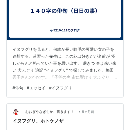
イヌフグリを見ると、何故か長い睫毛の可愛い女の子を
連想する。昔習った先生は、この花は好きだが名前が 怪
しからんと怒っていた事を思い出す。 瞬きつ 春よ来い来
い 犬ふぐり 追記 ”イヌフグリ" で探してみました。梅田
秀子さんの句です。 「子等の声 宙に響けり 犬ふぐり」
野原を叫声を上げながら走り回る子供たち。 大人に元気
#
俳句
#
エッセイ
#
イヌフグリ
をくれる句です。 作者のプロフィールは分かりません。
•
おおぎやなぎちか、書きます！
6ヶ月前
イヌフグリ、ホトケノザ