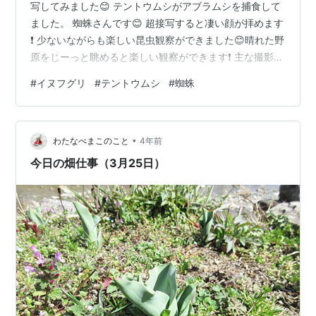
写してみました😊 テントウムシがアブラムシを捕食して
ました。 蜘蛛さんです😊 超接写すると凄い顔が拝めます
❗ 少ないながらも楽しい昆虫観察ができました😊晴れた野
原をじーっと眺めると楽しい観察ができます❗ 主な撮影機
材：OLYMPUS TG-6 接写では『深度合成撮影』をして
#
イヌフグリ
#
テントウムシ
#
蜘蛛
ます。 ランキング参加中昆虫写真 にほんブログ村 にほ
んブログ村
•
わたなべまこのこと
4年前
今日の畑仕事（3月25日）