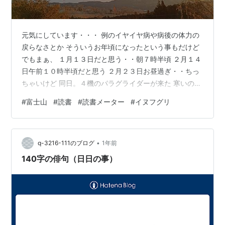
元気にしています・・・ 例のイヤイヤ病や病後の体力の
戻らなさとか そういうお年頃になったという事もだけど
でもまぁ、 １月１３日だと思う・・朝７時半頃 ２月１４
日午前１０時半頃だと思う ２月２３日お昼過ぎ・・ちっ
ちゃいけど 同日。４機のパラグライダーが来た 寒いのに
朝霧から飛んできたんだと思う 青空に真っ白なパラグラ
#
富士山
#
読書
#
読書メーター
#
イヌフグリ
イダーは美しかった ３月７日午前８時少し前 雪の富士山
昨日、富士宮市街地から帰宅するとき 雪をかぶった車が
下りてきて、うそでしょっと声を出した 今度の車のヤリ
•
ス君は前のアベニールちゃんと違って力がないのに 家に
q-3216-111のブログ
1年前
着くと霙だったので、帰りつけてよかったと胸をなでお
140字の俳句（日日の事）
ろす それはそうと …