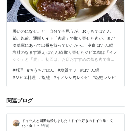
暑いのになぜ。と、自分でも思うが、おうちでぼたん
鍋。以前、通販サイト「肉道」で取り寄せた肉が、まだ
冷凍庫にあって出番を待っていたから。 夕食 ぼたん鍋
塩鮭のなます添え ぼたん鍋 取り寄せたジビエ肉は「イノ
シシ」と「鹿」。初回は、お店おすすめの焼き肉で食べ
てみた。臭みがなくて、驚いた。２回目の今日は、イノ
#
料理
#
おうちごはん
#
糖質オフ
#
ぼたん鍋
シシを王道の「ぼたん鍋」にしたい。冷蔵庫にあったキ
#
ジビエ料理
#
塩鮭
#
イノシシ肉レシピ
#
塩鮭レシピ
ャベツも使う。味噌味で食べたい。 食べやすく切った具
材と調味料を鍋に入れ、ふたをして強火で１５分。これ
で完成。 ○イノシシロース・キャベツ・豆腐・ネギ・も
関連ブログ
やし・シメジ・油揚げ ○味噌・醤油・ショウガ・日本
酒・ラカント ぼたん鍋 イノシシは豚肉よ…
ドイツ人と国際結婚しました！ドイツ好きのドイツ旅・文
•
化・食！
5年前