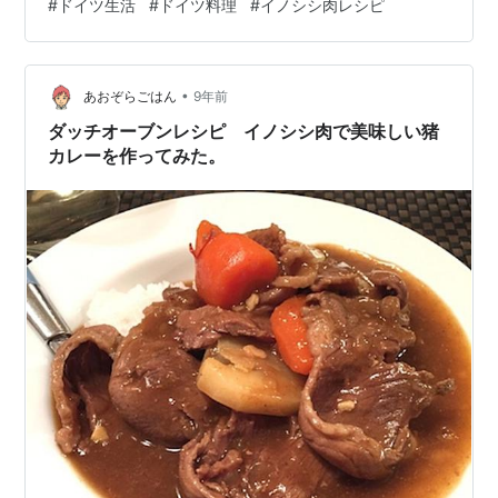
#
ドイツ生活
#
ドイツ料理
#
イノシシ肉レシピ
ノシシ？」と驚きました。 この料理はレストランでも注
文できますので、ドイツにいらした際は、ぜひお試しく
ださい。 Wildschwein：イノシシ イノシシの肉を食べた
•
のは、はじめてだったかもしれません。 記憶にないの
あおぞらごはん
9年前
で。 最後までありがとうございます。 リンク にほ…
ダッチオーブンレシピ イノシシ肉で美味しい猪
カレーを作ってみた。