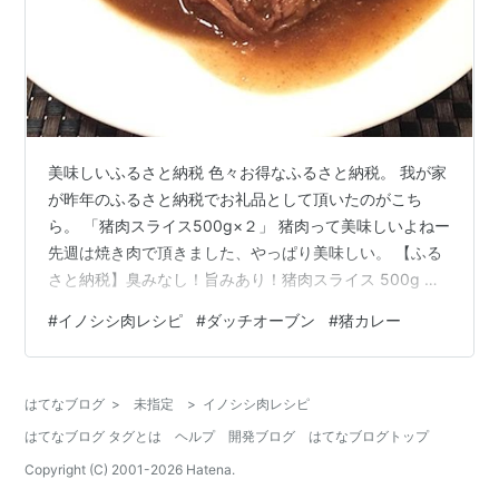
美味しいふるさと納税 色々お得なふるさと納税。 我が家
が昨年のふるさと納税でお礼品として頂いたのがこち
ら。 「猪肉スライス500g×２」 猪肉って美味しいよねー
先週は焼き肉で頂きました、やっぱり美味しい。 【ふる
さと納税】臭みなし！旨みあり！猪肉スライス 500g 楽
天で購入 残りはカレーだよねえ。猪肉カレーってあるし
#
イノシシ肉レシピ
#
ダッチオーブン
#
猪カレー
ね。 ダッチオーブンで猪カレーを作る 猪肉は煮るほど柔
らかくなるというのでダッチオーブンの登場。 我が家で
はこちらのサイズ使ってます。 Coleman(コールマン) ダ
はてなブログ
>
未指定
>
イノシシ肉レシピ
ッチオーブン８インチ ソロ用にもオススメのサイズ。２
はてなブログ タグとは
ヘルプ
開発ブログ
はてなブログトップ
人暮らしの我家には丁度良いです。 カレー作るなら鉄鍋
が一番…
Copyright (C) 2001-
2026
Hatena.