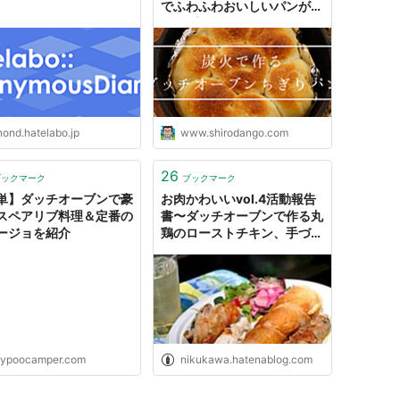
でふわふわおいしいパンがキ
ャンプで食べれる！！ - 強欲
男は身をやつす
nond.hatelabo.jp
www.shirodango.com
26
ブックマーク
ブックマーク
単】ダッチオーブンで豪
お肉かわいいvol.4活動報告
スペアリブ料理＆定番の
書〜ダッチオーブンで作る丸
ージョを紹介
鶏のローストチキン、手づく
りソーセージ＆全粒粉のぐる
ぐるパン〜 - お肉かわいいの
活動報告書
oypoocamper.com
nikukawa.hatenablog.com