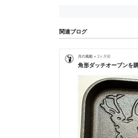
と思う。 （安藤 昌教） 「でき
る」...
関連ブログ
•
月の風船
2ヶ月前
角形ダッチオーブンを