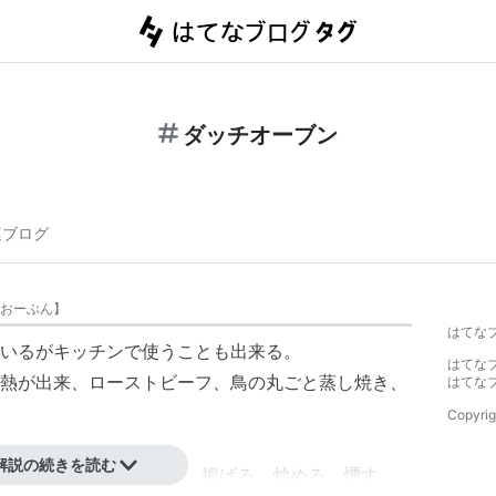
ダッチオーブン
連ブログ
おーぶん
】
はてな
いるがキッチンで使うことも出来る。
はてな
熱が出来、ローストビーフ、鳥の丸ごと蒸し焼き、
はてな
Copyrig
。
解説の続きを読む
OK。煮る、蒸す、焼く、揚げる、炒める、燻す、