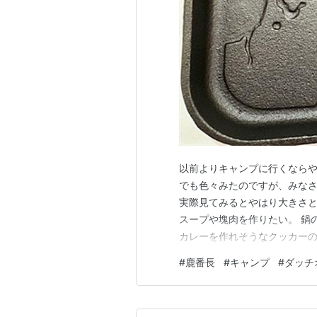
以前よりキャンプに行くならや
でも色々みたのですが、みな
実際見てみるとやはり大きさと
スープや塊肉を作りたい。 鍋
カレーを作れそうなクッカーの
ではなくグループで行った時に
#
鹿番長
#
キャンプ
#
ダッチ
足りない。 目をつけたのがキ
ンスタッグ UG-3063 角形 