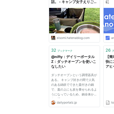
話。 - キャンプ女子えりごの
に
みのはてなブログ
eisomi.hatenablog.com
a
32
26
ブックマーク
@nifty：デイリーポータル
【簡
Z：ダッチオーブンを使いこ
快に
なしたい
アヒ
ダッチオーブンという調理器具が
ある。 キャンプ好きの間で人気
のある鋳鉄でできた蓋付きの鍋
で、蓋の上にも炭を乗せられるよ
うになっているため、鍋全体から
火を通すことができるのだとい
dailyportalz.jp
t
う。ローストチキンなんかを作る
のに適しているという。 今回は
このダッチオーブンを活用したい