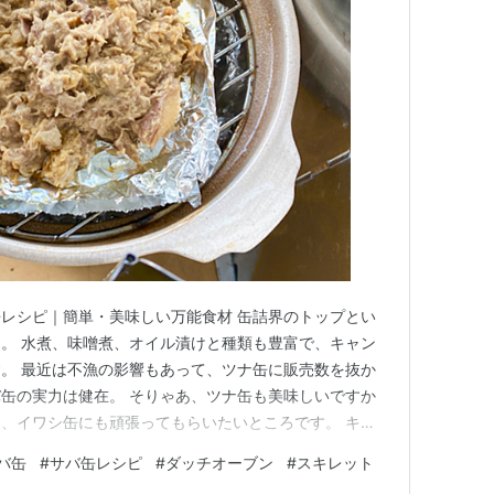
レシピ｜簡単・美味しい万能食材 缶詰界のトップとい
。 水煮、味噌煮、オイル漬けと種類も豊富で、キャン
。 最近は不漁の影響もあって、ツナ缶に販売数を抜か
缶の実力は健在。 そりゃあ、ツナ缶も美味しいですか
、イワシ缶にも頑張ってもらいたいところです。 キャ
、いろいろな味が楽しめるセットも便利です。 伊藤食
バ缶
#
サバ缶レシピ
#
ダッチオーブン
#
スキレット
煮・銀の鯖水煮・黒の鯖醤油煮・青の鯖水煮食塩不使用 さ