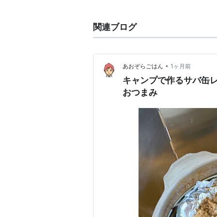
なんでも出来る。
重い蓋が圧力鍋的効果を発揮し、だ
関連ブログ
重量や鉄製の特質の錆びやすいとい
実は単純。出来上がった料理の味は
キャンプオーブン、キッチンオーブ
•
あおぞらごはん
1ヶ月前
クッカーなどがある。
キャンプで作るサバ缶
おつまみ
つくること、食べること、集
あたりまえの喜びを、あたり
それが、ブラック・ポット・
その感動を、いっしょに分か
社会に伝えていこうじゃない
http://www.jdos.com/
（JAPA