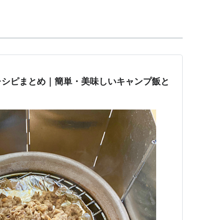
れでも料理名人になれる鍋。
うこともあり少々取り扱いが面倒な部分もあるが、
素晴らしくまさに魔法の鍋。
ン、スキレット、スポーツマンズクッカー、コンボ
レシピまとめ｜簡単・美味しいキャンプ飯と
うこと。
まえじゃない喜びに変えてしまう、
マジック。
ち合っていこうじゃないか！
か！
N DUTCH OVEN SOCIETY）