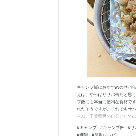
キャンプ飯におすすめのサバ缶
えば、やっぱりサバ缶だと思う
プ飯にも本当に便利な食材です
れたそうですが、それでもサバ
らね。千葉県民の自分としては
ンプ用にストックしておくなら
#
キャンプ
#
キャンプ飯
#
サ
品 あいこちゃん 金の鯖味噌
#
燻製
#
簡単レシピ