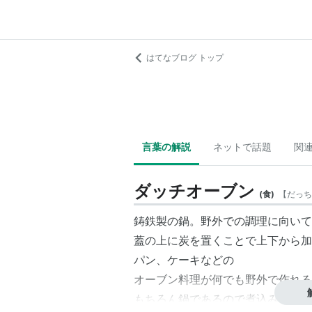
はてなブログ トップ
言葉の解説
ネットで話題
関
ダッチオーブン
(
食
)
【
だっち
鋳鉄製の鍋。野外での調理に向いて
蓋の上に炭を置くことで上下から加
パン、ケーキなどの
オーブン料理が何でも野外で作れる
もちろん鍋であるので煮込み料理も