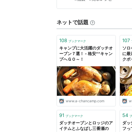
ば缶 150g ４種各３個セット[
ネットで話題
108
107
ブックマーク
キャンプに大活躍のダッチオ
ソロ
ーブン７選！ - 格安^^キャン
に最
プへＧＯ～！
クポ
へＧ
www.a-chancamp.com
w
91
54
ブックマーク
ダッチオーブンとロッジのア
ダッ
イテムとふなばし三番瀬の
フっ