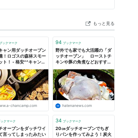
12缶セット]【…
もっと見る
94
ブックマーク
ブックマーク
キャン用ダッチオーブン
野外でも家でも大活躍の「ダ
適！ロゴスの森林スモー
ッチオーブン」 ローストチ
ット！ - 格安^^キャンプ
キンや豚の角煮などおすすめ
Ｏ～！
料理6つ - はてなニュース
ww.a-chancamp.com
hatenanews.com
34
ブックマーク
ブックマーク
チオーブンをダッチワイ
20㎝ダッチオーブンでちぎ
て言ってしまったみたい
りパンを作ってみよう！炭火