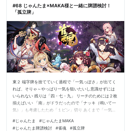
よ！ アフ・トンガリキです。 後ろ姿もどうぞ！ ここの
#68 じゃんたま×MAKA様と一緒に牌譜検討！
倒れていたモアイを…
「孤立牌」
東２ 端字牌を捨てていく過程で「一気っぽさ」が出てく
れば、そりゃ～やっぱり一気を狙いたいし意識せずには
いられない 残りは「四・七・九」 リーチのためには２枚
揃えばいい 「南」がドラだったので「ナッキ（鳴いて一
気）」も考慮したため「１ピン」切り あくまで「一気っ
ぽさ」でしたので完全に一気をやるという決意はありま
#
じゃんたま
#
じゃんたまMAKA
せんでした なので「横にくっついたら嬉しい６ソー」を
#
じゃんたま牌譜検討
#
雀魂
#
孤立牌
なかなか手放せなかった ６ソーにくっついたら「２ピ