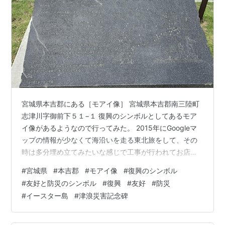
が発見されているが、宣教師により「悪魔の文字」とし
て焼却処分されるなどして現在残っている資料はほとん
どなく、未だ解読されていない。僅かに独特の書き方--
-奇数行と偶数行が180度反転して書かれている---が知
られているのみである。
宮城県本吉郡にある［モアイ像］ 宮城県本吉郡南三陸町
志津川字御前下５１−１ 復興のシンボルとしてあるモア
イ像があるようなので行ってみた。 ⁡2015年にGoogleマ
ップの情報が少なくて海沿いを走る東北旅をして、その
時は多分埋め立てみたいな感じで工事が行われてお店見
かけたけどチラッとしか見てないエリア。 右はよくテレ
#
宮城県
#
本吉郡
#
モアイ像
#
復興のシンボル
ビで観るモアイで左はなんか目が付いてちょっと凛々し
#
友好と防災のシンボル
#
復興
#
友好
#
防災
いモアイﾜﾗ 説明見たら［友好と防災のシンボル］の意味
#
イースター島
#
津浪災害記念碑
でだいぶ前から置いてあるそうです。 10年経って来ると
思ってなかった。 よく分からないけど私の感覚なんだけ
ど、モアイ像の所に来たら空気重くて頭痛くなってきて