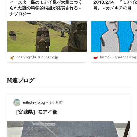
イースター島のモアイ像が大量につく
2018.2.14 『モ
祖）と呼ばれるものが、妻子一族を連れて、カヌーで航
られた謎の科学的根拠が発表される -
島』 - カメキチの目
海してきて定住したのが始まりといわれている。その正
ナゾロジー
確な年代は不明だが、放射性炭素測定によれば西暦900
年ごろと推定されている。この島に最初に到着したヨー
ロッパ人はオランダの探検家ヤコブ・ロッヘフェーンで
あり、1722年4月5日イースターの日であった。最盛期
には最多で3万人いたといわれる人口だが、島とその周
nazology.kusuguru.co.jp
kame710.hatenablog
辺の天然資源はそれだけの人口を支えきれなかった。17
世紀には森林乱伐による自然破壊が飢餓と内乱を引き起
こし、さらに18世紀ヨーロッパ人の来航後、天然痘の流
関連ブログ
行、奴隷狩りにより19世紀末には111人まで減少してし
まう。1888年にはチリ政府により併合されるが、イー
•
mihotekiblog
2ヶ月前
スター島民がチリ国民として認められたのは1966年の
［宮城県］モアイ像
ことである。現在の島民の約半数は本土生まれのチリ人
からなる。
コハウ・ロンゴロンゴと呼ばれる、板に刻まれた絵文字