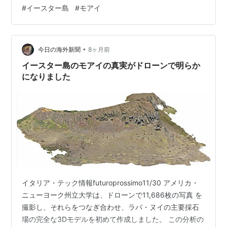
アーごとに振り分けられて指定されたバスに乗り込みま
#
イースター島
#
モアイ
す。 本日参加するツアーは「Full Hopu Manu」です。 ホ
プマヌはラパヌイ語です。 ちなみに前日に参加したツア
ーは「Full Moai Henua」です。 ラノカウ。 島にある3つ
•
の火山のうちの１つで直径1…
今日の海外新聞
8ヶ月前
イースター島のモアイの真実がドローンで明らか
になりました
イタリア・テック情報futuroprossimo11/30 アメリカ・
ニューヨーク州立大学は、ドローンで11,686枚の写真 を
撮影し、それらをつなぎ合わせ、ラパ・ヌイの主要採石
場の完全な3Dモデルを初めて作成しました。 この分析の