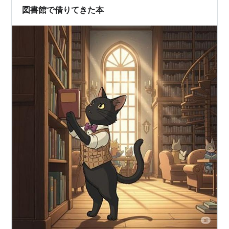
を樹脂製に変更しました。 「マイ箸運動」「洗い箸への
図書館で借りてきた本
切り替え」が進む中、 国産の…