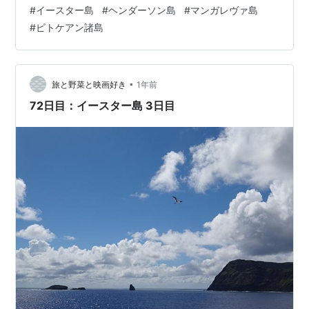
#
イースター島
#
ヘンダーソン島
#
マンガレヴァ島
ン」を切ってまんず集めを頑張る流れとか まさかの「２
#
ピトケアン諸島
ピンまわり」がくっついての一気リーチ！ 「七」の一点
待ち 生牌で「残り４枚表示」 まだ「捨て牌から読む」こ
とが出来ない私ですが… 「八ま…
•
旅と野菜と映画好き
1年前
72日目：イースター島 3日目