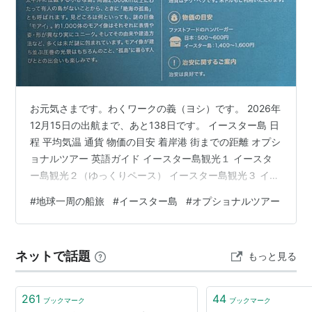
かつては亜熱帯性雨林の島だったが、現在は自然破壊に
より不毛の荒地となっている。
高さ5m、重量20tにも及ぶ巨大石像「モアイ」が600体
以上も残されており、かつて立てられた石像で最も高い
ものは高さ10m、重量75tで、パロと呼ばれている。不
お元気さまです。わくワークの義（ヨシ）です。 2026年
毛の孤島に立ち並ぶ巨大石像は18世紀になってヨーロッ
12月15日の出航まで、あと138日です。 イースター島 日
パに紹介されて以来魅力的な謎として、ハイエルダール
程 平均気温 通貨 物価の目安 着岸港 街までの距離 オプシ
他多くの人を引きつけた。何の為に作られたのかは今も
ョナルツアー 英語ガイド イースター島観光１ イースタ
って謎であるが、もともとは東ポリネシアに広汎に見ら
ー島観光２（ゆっくりペース） イースター島観光３ イー
れる伝統的な祭祀場であり、石像の彫刻には絶好な素材
スター島観光４ イースター島観光５ イースター島の学校
#
地球一周の船旅
#
イースター島
#
オプショナルツアー
訪問 イースター島の音楽学校訪問と交流会 ラヌパイで学
である凝灰岩が豊富であったこと、閉鎖環境で氏族同士
ぶ海洋プラスチックとビーチクリーン体験 イースター島
の対抗心がエスカレートしたことが、独自の発展をもた
フリー どうする？ イースター島のオプショナルツアー申
らしたものと考えられている。
ネットで話題
もっと見る
し込みを検討していきます。 イースター島 日程 ３月４
日（木）０７：３０錨泊３月５日（金）２０：００発…
原住民はポリネシア系であり、文化も東ポリネシア系に
属する。島民の口承ではホトゥマトウァ（偉大なる先
261
44
ブックマーク
ブックマーク