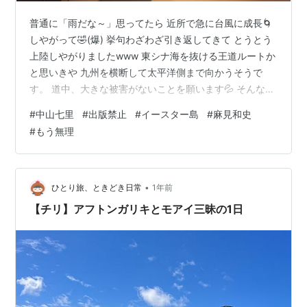
普通に「雨だな～」思ってたら 近所で急に台風に成長🌀
しやがって🤣(爆) 挙句わざわざ引き返してきて とうとう
上陸しやがりましたwww 東シナ海を抜ける王道ルートか
と思いきや 九州を横断して太平洋側まで向かうそうで
す。 道中、大きな被害がないことを願います💦 そんな雨
の中、図書館に行ってきました°˖☆◝(⁰▿⁰)◜☆˖° 前回からも
#
中山七里
#
出版禁止
#
イースター島
#
麻見和史
う２週間がたったんですね早ッwww 残念ながら５冊借り
#
もう無理
てうち１冊は読み終えられず。 また別の機会に改めて借
りようと思います🎵 ichiko-ichie2.hatenablog.com 初読
みの作家さん３人は読み終えました٩(｡￫∀￩｡)۶ チャンス
があれば他の著作も読…
•
ひとり旅、ときどき日常
1年前
【チリ】アフトンガリキとモアイ三昧の1日