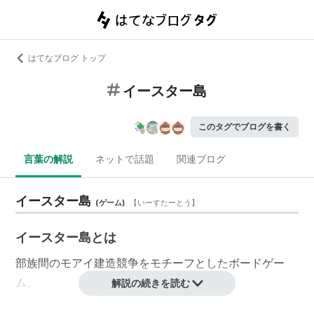
はてなブログ トップ
イースター島
このタグでブログを書く
言葉の解説
ネットで話題
関連ブログ
イースター島
(
ゲーム
)
【
いーすたーとう
】
イースター島とは
部族間のモアイ建造競争をモチーフとしたボードゲー
ム。
解説の続きを読む
高さ20cm近いモアイ像と本物の砂利が入ったユニーク