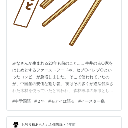
みなさんが生まれる20年も前のこと…… 牛丼の吉○家を
はじめとするファーストフードや、セブ○イレブ○とい
ったコンビニが急増しました。 そこで使われていたの
が、中国産の安価な割り箸。 実はその多くが違法伐採さ
れた木材を使っていたと言われ、 森林破壊の象徴として
厳しく批判されたのです。 そして21世紀に入り、世界中
#
中学国語
#
２年
#
モアイは語る
#
イースター島
で「エコサイド」という考え方が広がりました。 気候変
動が命を脅かす ――環境破壊が「平和に対する罪」だと
するこの運動のなかで、 「使い捨て文化」は悪とされ、
•
割り箸もやり玉に。 吉○家も、環境への配慮から店内箸
お独り様あらふぃふ備忘録
1年前