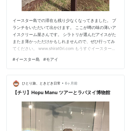
イースター島での滞在も残り少なくなってきました。 ブ
ランチをいただいて出かけます。 ここが噂の味の薄いア
イスクリーム屋さんです。 シラトリが選んだアイスがた
またま薄かっただけかもしれませんので、ぜひ行ってみ
てください。 www.shirat0ri.com もうすぐイースター島
ともお別れなのでお土産を買いましょう。 おっと！ デカ
#
イースター島
#
モアイ
い木彫りの素敵な彼を発見しました！ 顔はあまり好みで
はないですが佇まいがカッコいいですね！ 博物館で出会
った彼の方が好みです。 さて、やってきたのはビール工
•
場です。 できたて？の生ビールを飲むことができます
ひとり旅、ときどき日常
6ヶ月前
が、なーんかそういう気分ではなかったので瓶ビールを3
【チリ】Hopu Manu ツアーとラパヌイ博物館
本とお土産に…