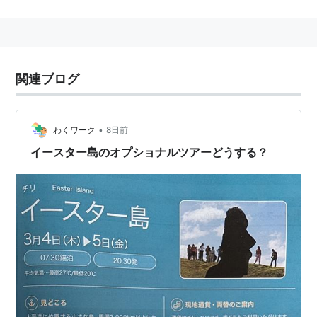
なコンポーネントが特徴。
ルール概要
モアイを早くゴールまで運ぶレースゲームだが、単純に
関連ブログ
ゴール順位だけではなくモアイの重さで勝敗を決する。
自分の手版に、カードで示された数の石を自分のモアイ
に入れて他人のモアイを前進させるか、他人のモアイに
•
わくワーク
8日前
入れて自分のモアイを前進させるか選ぶ。
イースター島のオプショナルツアーどうする？
2対のモアイがゴールしたら、中に入っている石の数を
数え、多いほうが勝利となる。
イースター島
(
地理
)
【
いーすたーとう
】
正式な名称は、先住民の言葉である「
ラパ・ヌイ島
」。
チリ領となっているが、チリ本土から3,700km離れた、
南太平洋の絶海の孤島。火山島であり、3つの死火山を
頂点とする三角形の島。面積117平方km。