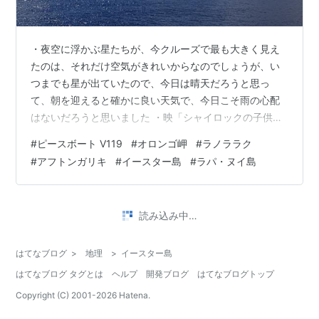
・夜空に浮かぶ星たちが、今クルーズで最も大きく見え
たのは、それだけ空気がきれいからなのでしょうが、い
つまでも星が出ていたので、今日は晴天だろうと思っ
て、朝を迎えると確かに良い天気で、今日こそ雨の心配
はないだろうと思いました ・映「シャイロックの子供た
ち」 なかなか面白い映画でした ・ランチは5・6Fのメニ
#
ピースボート V119
#
オロンゴ岬
#
ラノララク
ューも確かめましたが、私には14Fのビュッフェの方が魅
#
アフトンガリキ
#
イースター島
#
ラパ・ヌイ島
力的に思え、行ってみると蕎麦・ローストビーフ・マン
ゴー・みかんでこちらの方が良かったと十分に満足でき
ました ・船からオロンゴ岬と鳥人たちが、卵を我先にと
読み込み中…
取りに行く島も半分ですがきれいに見え、部屋に戻ると
錨泊なので風で船が回り、丁度アフ・タハ…
はてなブログ
>
地理
>
イースター島
はてなブログ タグとは
ヘルプ
開発ブログ
はてなブログトップ
Copyright (C) 2001-
2026
Hatena.