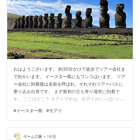
おはようございます。 約30分かけて徒歩でツアー会社ま
で向かいます。 イースター島にもワンコはいます。 ツア
ー会社に到着後は名前を呼ばれ、それぞれツアーバスに
乗り込み出発です。 まず最初の立ち寄り場所に到着で
す。 ここはどこ？ モアイですね。モアイがいっぱいいる
よ！ 謎の看板。 めっちゃモアイ！ 過去に旅人たちのブ
#
イースター島
#
モアイ
ログで見たことのある光景が広がっていました。 天気が
良くていい感じです！ 遠くにもモアイが見えます！ ジャ
ジャーン！ 膝まずくモアイ「トゥクトゥリ」です。 よく
•
目を凝らして海の方を見るとそこに15体のモアイがいる
ゲーム三昧
1年前