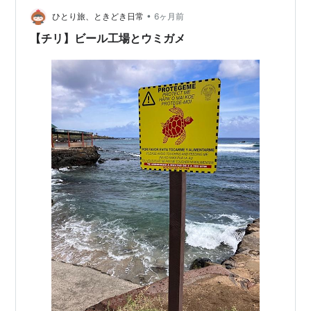
背中ぞくぞくした。 行…
•
ひとり旅、ときどき日常
6ヶ月前
【チリ】ビール工場とウミガメ