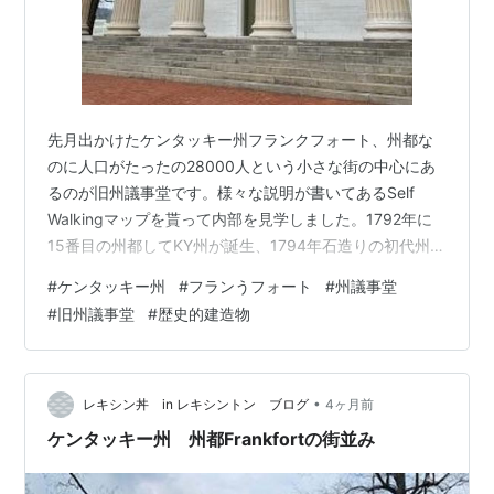
先月出かけたケンタッキー州フランクフォート、州都な
のに人口がたったの28000人という小さな街の中心にあ
るのが旧州議事堂です。様々な説明が書いてあるSelf
Walkingマップを貰って内部を見学しました。1792年に
15番目の州都してKY州が誕生、1794年石造りの初代州議
事堂は火事で焼失、1816年からレンガ造りの2代目議事
#
ケンタッキー州
#
フランうフォート
#
州議事堂
堂も1824年に火事で焼失して、今回見学したのは３代目
#
旧州議事堂
#
歴史的建造物
の州議事堂で1830年から1910年までまで使われていまし
た。設計は25歳という若い建築家で、ギリシャ復興様式
のデザインです。法律図書館や上下院の議会室、ドーム
などを見学、1800年代の政治家の名前は全然分からない
•
レキシン丼 in レキシントン ブログ
4ヶ月前
の…
ケンタッキー州 州都Frankfortの街並み