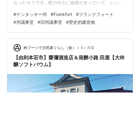
なったそうです。町の中心に線路が走っていて、レンガ
敷きでヒストリックな街並みです。旧州議事堂前には
#
ケンタッキー州
#
Frankfort
#
フランクフォート
1900年に30歳で銃で撃たれ、その病床で州知事に就任、
#
州議事堂
#
旧州議事堂
#
歴史的建造物
数時間後に亡くなったウィリアム・ゴエベルの像が立っ
ていました。旧州議事堂内も見学できる、ということで
そちらに向かいました（続く）
•
袴ブーツで古民家ぐらし（仮）
4ヶ月前
【由利本荘市】齋彌酒造店＆発酵小路 田屋【大吟
醸ソフトバウム】