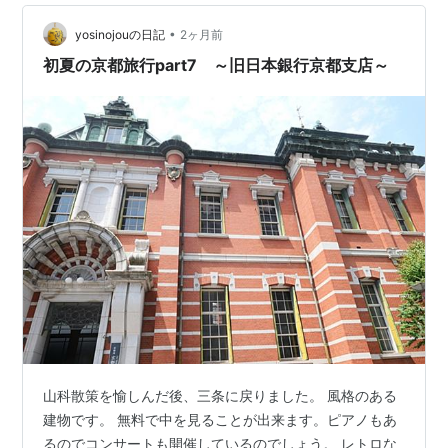
併でクソデカになった割とよくみるパターンですね。 新
幹線…
•
yosinojouの日記
2ヶ月前
初夏の京都旅行part7 ～旧日本銀行京都支店～
山科散策を愉しんだ後、三条に戻りました。 風格のある
建物です。 無料で中を見ることが出来ます。ピアノもあ
るのでコンサートも開催しているのでしょう。 レトロな