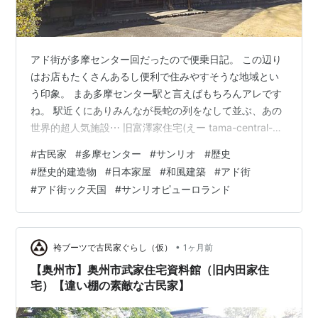
アド街が多摩センター回だったので便乗日記。 この辺り
はお店もたくさんあるし便利で住みやすそうな地域とい
う印象。 まあ多摩センター駅と言えばもちろんアレです
ね。 駅近くにありみんなが長蛇の列をなして並ぶ、あの
世界的超人気施設⋯ 旧富澤家住宅(えー tama-central-
park.jp 利用時間 9時30分～16時30分 （但し6～8月は
#
古民家
#
多摩センター
#
サンリオ
#
歴史
18時まで） 休館日 原則として、毎週月曜日・第二、第四
#
歴史的建造物
#
日本家屋
#
和風建築
#
アド街
木曜日（但し、国民の祝日にあたる場合は、その翌日）
#
アド街ック天国
#
サンリオピューロランド
年末年始(12/29～1/3),その他臨時休館日あり。建物の保
護と保存のため、ご理解、ご協力をお願いします。 ※公
式サイトより引用 サンリオピューロランド…
•
袴ブーツで古民家ぐらし（仮）
1ヶ月前
【奥州市】奥州市武家住宅資料館（旧内田家住
宅）【違い棚の素敵な古民家】