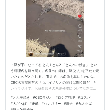
・豚が平になってる とん1 とん2 「とんぺい焼き」 とい
う料理名を時々聞く。名前の由来は、豚(とん)を平たく焼
いたものだとされる。 直近でこの名前を耳にしたのは、
CBC名古屋国営の「つボイノリオの聞けば聞くほど」と
いうラジオで、お好み焼きの系統分岐について話題にな
っているとき。 自分はとんぺい焼きを食べたことがな
#
とん平焼き
#
CBCラジオ
#
ロシア料理
#
コスパ
い。関西人は身近にいないし、関西(京都・大阪・奈良)な
#
大ざっぱ
#
正解
#
ハンガリー
#
歴史
#
丸太小屋
どに行ったのは修学旅行以来である。 つボイ氏による
#
歴史的建造物