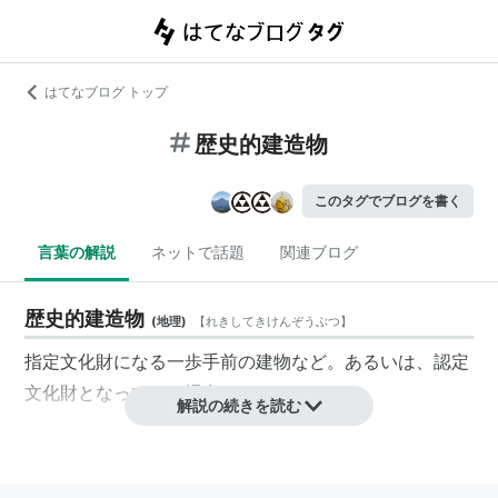
はてなブログ トップ
歴史的建造物
このタグでブログを書く
言葉の解説
ネットで話題
関連ブログ
歴史的建造物
(
地理
)
【
れきしてきけんぞうぶつ
】
指定文化財になる一歩手前の建物など。あるいは、認定
文化財となっている場合もある。
解説の続きを読む