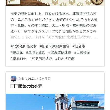
歴史の息吹に触れる、時をかける旅へ。北海道開拓の村
の「見どころ」完全ガイド 北海道のシンボルである大都
市・札幌。そのすぐ隣に、大正・明治・昭和初期の北海
道へと一瞬でタイムスリップできる場所があるのをご存
知でしょうか。それが「野外博物館 北海道開拓の村」で
す。 約54ヘクタールという広大な敷地（東京ドーム約11
#
北海道開拓の村
#
旧岩間家農家住宅
#
仙台藩
個分！）に、全道各地から移築・復元された52棟の歴史
#
伊達家
#
亘理伊達氏
#
北海道伊達市
#
士族授産
的建造物が立ち並びます。ここは単に古い建物を眺める
#
戊辰戦争
#
歴史的建造物
#
野外博物館
場所ではなく、当時の人々の汗、涙、そして力強い暮ら
しの息吹を肌で感じる「生きた博物館」です。 今回は、
北海道開拓の村を120%楽しむための見どころと魅力を、
テーマごとに余すことなくご紹介し…
•
おもちゃばこ
2ヶ月前
🇯🇵函館の教会群