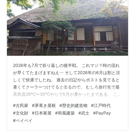
2026年も7月で折り返しの後半戦。 これマジ？時の流れ
が早くてたまげますねえ⋯ そして2026年の6月は割と涼
しくて快適でしたね。 過去の日記やらポストを見てると
暑くてクーラーつけてると出るので。 むしろ旅行先で最
高気温28℃〜30℃やらで5月が暑かったまである。 この
日記時点でも5月31日に少し冷房つけただけ！ 6月は窓開
#
古民家
#
茅葺き屋根
#
歴史的建造物
#
江戸時代
けと扇風機で過ごせましたという記録を記しておくッ。
#
文化財
#
日本家屋
#
和風建築
#
武士
#
PayPay
さて7月で奥州市 × PayPay自治体キャッシュレスキャン
#
ペイペイ
ペーンも始まったし便乗宣伝おもひで日記を。 岩手県で
大都会盛岡市に次ぐ有力都市の奥州市。 平成時代の大合