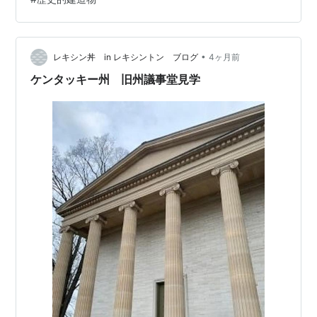
と、とんぺい焼きは、シベリア抑留に行った日本兵が現
地の料理を参考にし、帰国後これを世に広めたという。
Wikipediaによると、とんぺい焼きの参考になったロシア
料理の名は伝わって…
•
レキシン丼 in レキシントン ブログ
4ヶ月前
ケンタッキー州 旧州議事堂見学