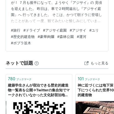
が！ ７月も後半になって、ようやく『アジサイ』の 見頃
を迎えました。 昨日は、車で２時間遠出し『アジサイ庭
園』へ 行ってきました。 そこは、かつて朝ドラに登場し
たことがあって 一度、観てみたいと愉しみにしていまし
た。 期待していた以上に『豪華賢覧』という言葉が ぴっ
#
旅行
#
ドライブ
#
アジサイ庭園
#
アジサイ
#
ユリ
たりな『歴史的建造物』でした。その前庭には、色とり
#
歴史的建造物
#
豪華絢爛
#
森林公園
#
運河
どりの『アジサイ』や、 『ユリ』が咲いていました。前
#
ポプラ並木
庭から木戸を抜けて、庭園に入っていくと、 たくさんの
アジサイが、外壁に向かって、せり 上がるように、咲き
乱れていました。 思わず『凄い』と声が漏れてしまいま
ネットで話題
もっと見る
した…😱 階段を数段上がった…
780
101
ブックマーク
ブックマーク
建築学生さんが宿泊できる歴史的建造
神に近づくには地下深
物一覧表を公開→Twitterの集合知でマ
下につくられた世界1
ークされていなかった文化財宿泊地が
的建造物
集まったので紹介します