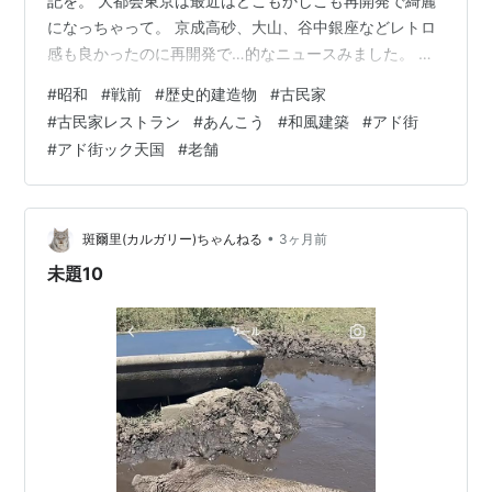
記を。 大都会東京は最近はどこもかしこも再開発で綺麗
になっちゃって。 京成高砂、大山、谷中銀座などレトロ
感も良かったのに再開発で…的なニュースみました。 お
う、とりあえず空き地が出たらアパートやタワマン建て
#
昭和
#
戦前
#
歴史的建造物
#
古民家
るのやめろや。 都心ならともかく十条や小平にタワマン
#
古民家レストラン
#
あんこう
#
和風建築
#
アド街
はたまげましたね。 あと日本橋の首都高を地下化して青
#
アド街ック天国
#
老舗
空を！←すばらしい でも周辺に高層ビル建てまくってま
す！←アホかな？ってなりました。 …冒頭からなんだか
不穏な流れになってしまいましたが 綺麗なガラス張りの
ビルもフツーに好きなんでね。悩まし…
•
斑爾里(カルガリー)ちゃんねる
3ヶ月前
未題10