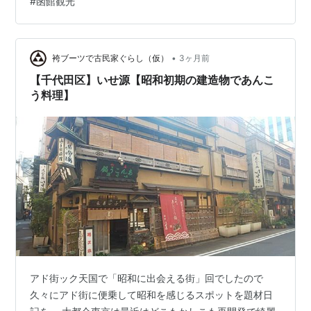
#
函館観光
い空によく映えて美しい。 聖堂の左脇には、フランスの
ルルドの泉を訪れた人たちの、一言説明がつけられた似
顔絵が飾られています。 ご本人の病を治しに来た人、病
に侵され…
•
袴ブーツで古民家ぐらし（仮）
3ヶ月前
【千代田区】いせ源【昭和初期の建造物であんこ
う料理】
アド街ック天国で「昭和に出会える街」回でしたので
久々にアド街に便乗して昭和を感じるスポットを題材日