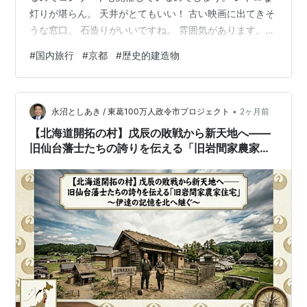
灯りが堪らん。 天井がとてもいい！ 古い映画に出てきそ
うな窓口。 石造りがいいですね。 雰囲気があります。
上下する窓口はスムーズで途中で止めやすく、よく出来
#
国内旅行
#
京都
#
歴史的建造物
ていました。 裏手に廻ると休憩スペースがあって、奥に
カフェもあります。さらに行くと京都のグッズ類を販売
していて賑わっていました。歩き疲れたらちょっと寄る
•
のもいいですね。 ランキング参加中【公式】2025年開設
永沼としあき / 東葛100万人政令市プロジェクト
2ヶ月前
ブログ ランキング参加中gooからきました
【北海道開拓の村】戊辰の敗戦から新天地へ――
旧仙台藩士たちの誇りを伝える「旧岩間家農家住
宅」