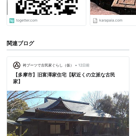
togetter.com
karapaia.com
関連ブログ
•
袴ブーツで古民家ぐらし（仮）
12日前
【多摩市】旧富澤家住宅【駅近くの立派な古民
家】