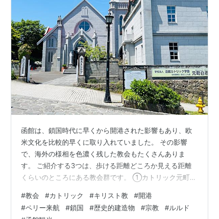
函館は、鎖国時代に早くから開港された影響もあり、欧
米文化を比較的早くに取り入れていました。 その影響
で、海外の様相を色濃く残した教会もたくさんありま
す。 ご紹介する3つは、歩ける距離どころか見える距離
くらいのところにある教会群です。 ①カトリック元町教
会 Motomachi Roman Catholic Church 坂の途中にある
#
教会
#
カトリック
#
キリスト教
#
開港
カトリック教会。 いわゆる一番ポピュラーなローマ・カ
#
ペリー来航
#
鎖国
#
歴史的建造物
#
宗教
#
ルルド
トリックの教会です。 聖堂の赤い屋根が印象的です。青