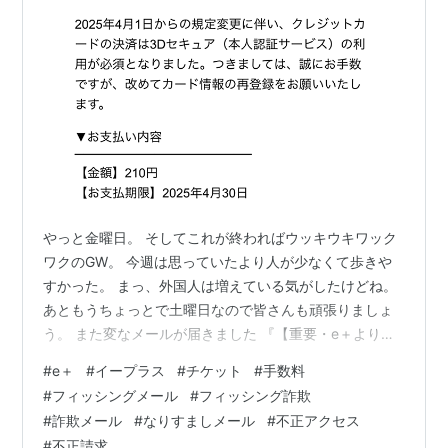
やっと金曜日。 そしてこれが終わればウッキウキワック
ワクのGW。 今週は思っていたより人が少なくて歩きや
すかった。 まっ、外国人は増えている気がしたけどね。
あともうちょっとで土曜日なので皆さんも頑張りましょ
う。 また変なメールが届きました 『【重要・e＋より】
スマチケ発券手数料未払いのご案内』です。 知らない間
#
e＋
#
イープラス
#
チケット
#
手数料
にtomomo13はe＋（イープラス）を使っていて、既にチ
#
フィッシングメール
#
フィッシング詐欺
ケットを発券したとのこと。 そして手数料の210円を支
#
詐欺メール
#
なりすましメール
#
不正アクセス
払えと来た。 何のチケットか分からん。 そもそも今回の
#
不正請求