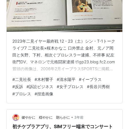
2023年二見イヤー最終戦 12・23（土）シン・T-1トーク
ライブ7 二見社長×桜木かなこ 口外禁止 金村、元ノア岡
田と矢野、下村、相次ぐプロレスラー逮捕、不祥事 紀左
衛門DV、マネロンで元格闘家逮捕 t1gp23.blog.fc2.com
冒頭の画像は、2006年2月イープラスSPORTSに掲載さ
れた二見社長×木村響子の対談記事、1ページ、2ページ。
#
二見社長
#
木村響子
#
清水陽平
#
イープラス
現在は閲覧できないので、超が付くほどの貴重な対談記
#
反訴
#
訴訟ビジネス
#
女子プロレス
#
長谷川秀樹
事。 前半は二見×木村響子の超貴重な対談記事。 中盤は
#
プロレス
#
捏造画像
木村響子が反訴された問題を解説。 後半は12・23（土）
「シン・T-1トークライブvol.7 二見社長×桜木かなこ～
2023年二見イヤー最…
•
健やかに 穏やかに 朗らかに
3年前
初チケプラアプリ、SIMフリー端末でコンサート