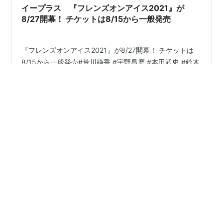
もあるので…。 …
イープラス 『フレンズオンアイス2021』が
8/27開幕！ チケットは8/15から一般発売
『フレンズオンアイス2021』が8/27開幕！ チケットは
8/15から一般発売#荒川静香 #宇野昌磨 #本田武史 #鈴木
明子 #安藤美姫 #織田信成 https://t.co/f5XQxArij5
pic.twitter.com/DSUCjt1Hzf — イープラス［スポーツ］
(@eplus_sports) August 13, 2021 spice.eplus.jp 関連記
事・ 2021.8.27-29 Friends on Ice | フレンズオンアイス
#
宇野昌磨
#
フレンズオンアイス2021
#
チケット