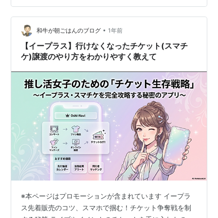
～」 神様が僕に授けてくれた6月3日(火)の「当選」 やっ
と、願いが叶った 今回の彼女のコンサートチケットは都
内・横浜開催に限…
•
和牛が朝ごはんのブログ
1年前
【イープラス】行けなくなったチケット(スマチ
ケ)譲渡のやり方をわかりやすく教えて
※本ページはプロモーションが含まれています イープラ
ス先着販売のコツ、スマホで掴む！チケット争奪戦を制