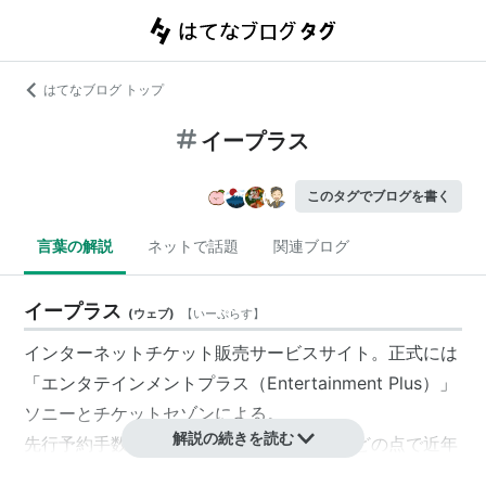
はてなブログ トップ
イープラス
このタグでブログを書く
言葉の解説
ネットで話題
関連ブログ
イープラス
(
ウェブ
)
【
いーぷらす
】
インターネットチケット販売サービスサイト。正式には
「エンタテインメントプラス（Entertainment Plus）」
ソニーとチケットセゾンによる。
解説の続きを読む
先行予約手数料無料・銀行振り込み対応などの点で近年
はぴあより一歩先んじているとも言える。