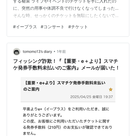
する秘策 ライブやイベントのチケットを手に入れたの
に、突然の用事や体調不良で行けなくなってしまった…
そんな時、せっかくのチケットを無駄にしたくないです
よね。特にイープラスのスマチケは、紙のチケットとは
#
イープラス
#
コンサート
#
チケット
異なる電子形式なので、「これってどうやって人に渡す
んだろう？」と疑問に思う方もいるかもしれません。 大
切なチケットを、行きたくても行けない自分の代わりに
•
誰かに楽しんでもらいたい。 あるいは、チケットを探し
tomomo13’s diary
1年前
ている人に届けたい。そんな時に役立つのが、イープラ
フィッシング詐欺！『【重要・e＋より】スマチ
スのスマチケ譲渡方法です。 この記事では、…
ケ発券手数料未払いのご案内』メールが届いた！