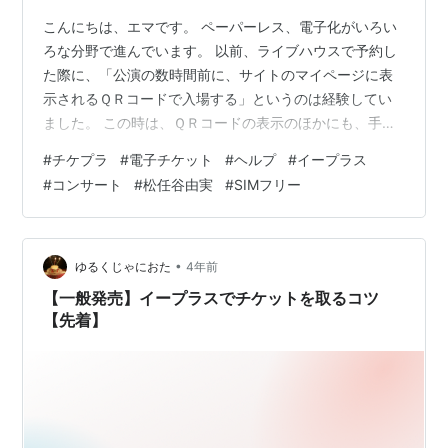
こんにちは、エマです。 ペーパーレス、電子化がいろい
ろな分野で進んでいます。 以前、ライブハウスで予約し
た際に、「公演の数時間前に、サイトのマイページに表
示されるＱＲコードで入場する」というのは経験してい
ました。 この時は、ＱＲコードの表示のほかにも、手段
がありました。サイトに登録の携帯電話番号とか、パス
#
チケプラ
#
電子チケット
#
ヘルプ
#
イープラス
ワードとかだったかな。 コレも結構ドキドキした。 コン
#
コンサート
#
松任谷由実
#
SIMフリー
サートチケットの電子化の目的の一つは、不当な転売防
止のようですね。 以下、初チケプラアプリのお話。 チケ
プラとは、電子チケットを扱うアプリです。 長めだから
ね。 チケットは、イープラスというサイトで申込みして
•
ゆるくじゃにおた
4年前
当選しました。 結論から言うと、…
【一般発売】イープラスでチケットを取るコツ
【先着】