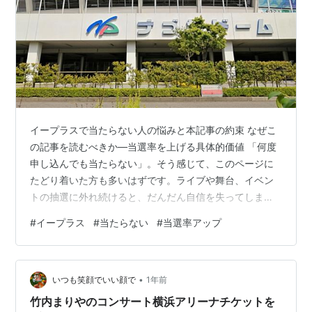
イープラスで当たらない人の悩みと本記事の約束 なぜこ
の記事を読むべきか―当選率を上げる具体的価値 「何度
申し込んでも当たらない」。そう感じて、このページに
たどり着いた方も多いはずです。ライブや舞台、イベン
トの抽選に外れ続けると、だんだん自信を失ってしまい
ます。しかし、イープラスの抽選は完全な運任せではあ
#
イープラス
#
当たらない
#
当選率アップ
りません。実際には、事前の準備や応募時の行動によっ
て、当選確率を少しずつ底上げすることが可能です。 こ
の記事では、イープラスの仕組みをかみ砕いて解説した
•
うえで、初心者でもすぐ実践できる具体策を体系的にま
いつも笑顔でいい顔で
1年前
とめています。難しい専門知識や裏技のような話は出て
竹内まりやのコンサート横浜アリーナチケットを