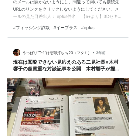
のメールは開かないようにし、間違って開いても接続先
URLのリンクをクリックしないようにしてください。メ
ールの見た目差出人： eplus件名： 【e+より】3Dセキュ
ア2.0登録のご案内本文：メールの正体メールの送信元：
#
フィッシング詐欺
#
イープラス
#
eplus
Japan （NTT-LTD） NTT-LTD （日本の電気通信企業の
海外向けサービス）のネットワークに接続された端末か
ら発信されています。URLの接続先： Tokyo, Japan
•
（Ucloud Information Technology Hk） Ucloud
やっぱり“T-1”は悪球打ちby23（フタミ）
3年前
Inform…
現在は閲覧できない見応えのある二見社長×木村
響子の超貴重な対談記事を公開 木村響子が捏造
画像を信じて罪のない家族4人を提訴し、反訴さ
れた問題を解説、代理人弁護士は清水陽平