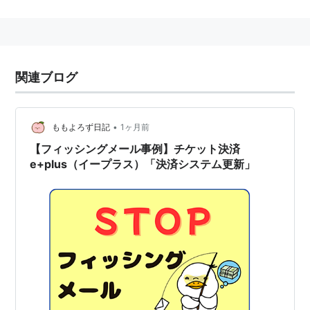
一方で同じ内容のチケットでも良席orクソ席が極端化し
たり、興行によっては発券時手数料が設定されている場
合もある。
2005年2月、洋楽チケット情報専門ページ「ヨーガクプ
関連ブログ
ラス」がオープンした。
•
ももよろず日記
1ヶ月前
余談だが、チケット券面のデザインはぴあより格段にイ
【フィッシングメール事例】チケット決済
イ
*1
e+plus（イープラス）「決済システム更新」
関連キーワード: e+
*1
:
配送扱いの場合のみ。コンビニ発券の場合は一般的な
デザインとなる。