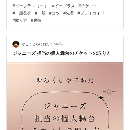
書きましたが、これはどのサイトでも同じです。 先に会
#
イープラス（e+）
#
イープラス
#
チケット
員登録とクレジットカードの登録を済ませておきましょ
#
一般発売
#
一般
#
コツ
#
先着
#
プレイガイド
う。 もうすでに登録済みの方もクレジットカードの有効
#
取り方
#
裏技
期限が切れていないかを確認しておきましょう。 ②事前
に販売ページをブックマーク 特に土日の10時に一般発売
が予定されている場合には、当日はイープラス自体が混
み合ってアクセ…
•
ゆるくじゃにおた
5年前
ジャニーズ 担当の個人舞台のチケットの取り方