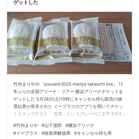
きません。今日から誰でも再現できる方法だけに…
ゲットした
竹内まりやの「souvenir2025 mariya takeuchi live」 11
年ぶりの全国アリーナ・ツアー 横浜アリーナチケットを
ゲットした 5月24日(土)10時にキャンセル待ち販売の抽
選結果が発表された イープラスのアプリを開いてチケッ
トをタップすると 「落選」というグレーの二文字 6月4
日(水)「チケットを用意できませんでした」 まただめ
#
竹内まりや
#
山下達郎
#
横浜アリーナ
か、がっかりしてその下を見ると オレンジ色の文字が見
#
イープラス
#
政策席解放席
#
キャンセル待ち席
える 「当選」「ダウンロード開始日2025/06/02 15：00