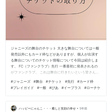
ジャニーズの舞台のチケット 大きな舞台については一般
発売以外にもカード枠などがありますが、個人が出演す
る舞台についてのチケット情報について今回は紹介しま
す。 FC（ファンクラブ）先行 一番最初に発表されるの
がファンクラブ。 これは舞台に行きたいという皆さん申
し込みされるかと思います。*1 www.chu-rr.com 共演者
#
ジャニーズ
#
舞台
#
チケット
#
先行
#
カード枠
FC（ファンクラブ）枠 この作戦も使っている方が多いと
#
プレイガイド
#
一般
#
ぴあ
#
イープラス
#
ローチケ
思います。 一時的に共演者のファンクラブに入会し、チ
ケットの先行発売に申し込みをするという方法です。 た
だファンクラブ会費を追加で払わないといけないのでそ
の点がデメリットですね。会費を払っても落選する場合
•
ハッピーにゃんこ・・・癒しと笑顔の幸せ
5年前