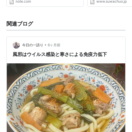
note.com
www.suwachuo.jp
ロナウイルス感染をのり
（オミクロン株BA.5編...
関連ブログ
•
今日の一語り
6ヶ月前
風邪はウイルス感染と寒さによる免疫力低下