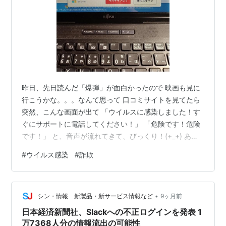
昨日、先日読んだ「爆弾」が面白かったので 映画も見に
行こうかな。。。なんて思って 口コミサイトを見てたら
突然、こんな画面が出て 「ウイルスに感染しました！す
ぐにサポートに電話してください！」 「危険です！危険
です！」 と、音声が流れてきて、びっくり！(+_+) あせ
って、画面を消そうと思っても 全く反応しないので とり
#
ウイルス感染
#
詐欺
あえず、パソコンの電源を切って再起動 が！ また同じ画
面が出てきて叫んでる！！ どうしよう・・・・(-_-) で
も、電話すると詐欺にあうと聞いていたから ちょっと落
•
ち着いて スマホで検索 そこで、ブラウザの設定メニュー
シン・情報 新製品・新サービス情報など
9ヶ月前
↓ プライバシーとセキュリティ ↓ 通知 ↓ 不審なサイ
日本経済新聞社、Slackへの不正ログインを発表 1
ト…
万7368人分の情報流出の可能性