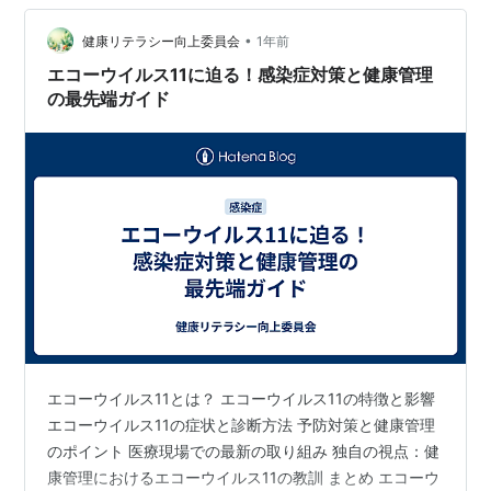
ないのに うちの病院に限ったことじゃない。 とあるリハ
ビリ病院で、施設で、アウトブレイクしている、と聞く
•
健康リテラシー向上委員会
1年前
と、 急性期の病院からの受け入れ…
エコーウイルス11に迫る！感染症対策と健康管理
の最先端ガイド
エコーウイルス11とは？ エコーウイルス11の特徴と影響
エコーウイルス11の症状と診断方法 予防対策と健康管理
のポイント 医療現場での最新の取り組み 独自の視点：健
康管理におけるエコーウイルス11の教訓 まとめ エコーウ