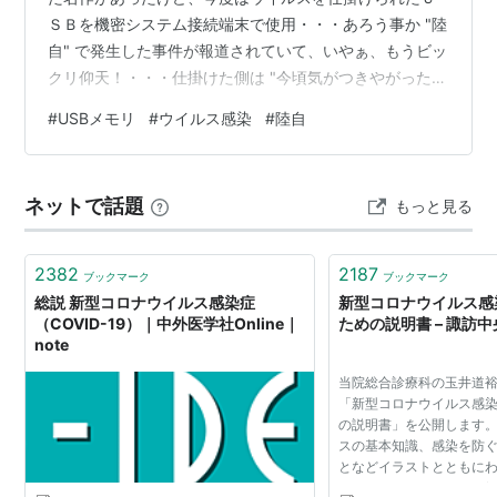
ＳＢを機密システム接続端末で使用・・・あろう事か "陸
自" で発生した事件が報道されていて、いやぁ、もうビッ
クリ仰天！・・・仕掛けた側は "今頃気がつきやがった"
って嗤っているに違い無い： "陸自がUSBウイルス感染発
#
USBメモリ
#
ウイルス感染
#
陸自
表" － システムに影響なし、取得経路なお調査 （出所；
６月２８日付け日経紙朝刊） "自衛隊の感染USB、隊員の
違和感から偶然発覚 残る3つの謎" （出所：７月１日付け
ネットで話題
もっと見る
日経紙朝刊） 以下記事抜粋：発覚の経緯と期間： ２０２
４年３月頃から使用が開始され、２０２５年２月に中部
方面…
2382
2187
ブックマーク
ブックマーク
総説 新型コロナウイルス感染症
新型コロナウイルス感
（COVID-19）｜中外医学社Online｜
ための説明書 – 諏訪
note
当院総合診療科の玉井道
「新型コロナウイルス感
の説明書」を公開します
スの基本知識、感染を防
となどイラストとともに
ています。 NEW（2022/