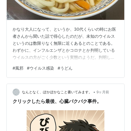
かなり大人になって、というか、30代くらいの時にお医
者さんから聞いた話で得心したのだが、未知のウイルス
というのは数限りなく無限に近くあるとのことである。
わずかに、インフルエンザとかコロナとか判明している
ウイルスの方がごく少数という実態のようだ。判明して
いるウイルスは、予防接種とか抗ウイルス薬とかがある
#
風邪
#
ウイルス感染
#
うどん
ので、それによって対応可能だが、未知のウイルスによ
る感染症は結局処置なしであるようだ。発熱があったら
解熱剤、腹痛があったらその薬、鼻水・咳があったらそ
•
の薬。そういう対症療法しかないとのこと。 ということ
なんとなく、ぽかぽかなこと書いてみます。
9ヶ月前
で、今回の体調不良は、症状の具合からインフルエンザ
クリックしたら最後、心臓バクバク事件。
とかコロナではなかったにしろ、何らかのウイル…