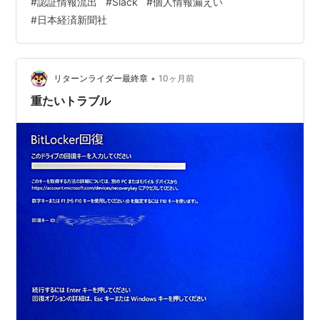
#
認証情報流出
#
Slack
#
個人情報漏えい
能性があります。 発覚と対策: 9月に被害を把握し、パス
#
日本経済新聞社
ワード変更などの対策を実施しました。 報告: 報道目的
の個人情報は個人情報保護法の報告義務の適用外です
が…
•
リターンライダー最終章
10ヶ月前
重たいトラブル