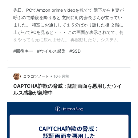
先日、PCでAmzon prime videoを観てて 階下から👩妻が
呼ぶので階段を降りると 玄関に町内会長さんが立ってい
ました。 和室にお通しして１５分ばかり話した後 ２階に
上がってPCを見ると・・・ この画面が表示されてて、何
をやっても元に戻れません。 再起動したり、システムの
復元とか SAFE MODEで起動させたり 👨私が知ってる事
#
回復キー
#
ウイルス感染
#
SSD
を片っ端から試しましたが どうしてもこの画面が表示さ
れ、状態は改善されませんでした。 で、この画面にあ
る”回復キー”という ４８桁の数字をなんとか見つけ出し
•
て それを入力する事でやっと元通りになりました。 こん
コツコツノート
10ヶ月前
な事になったの初めてなので タチの悪いウイルスに…
CAPTCHA詐欺の脅威：認証画面を悪用したウイ
ルス感染が急増中