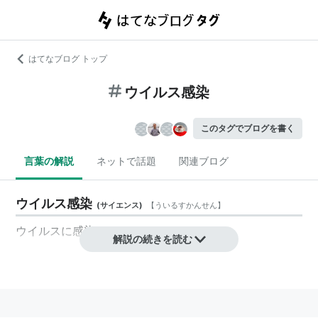
はてなブログ トップ
ウイルス感染
このタグでブログを書く
言葉の解説
ネットで話題
関連ブログ
ウイルス感染
(
サイエンス
)
【
ういるすかんせん
】
ウイルス
に
感染
すること
解説の続きを読む