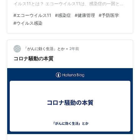
イルス11とは？ エコーウイルス11は、感染症の一因とな
るウイルス群の一つで、主に小児や若年層に影響を及ぼ
#
エコーウイルス11
#
感染症
#
健康管理
#
予防医学
すことが知られています。独自の感染経路と症状の多様
#
ウイルス感染
性から、健康管理や予防医学の観点で注目される存在で
す。本記事では、エコーウイルス11の基本情報から最新
の医療現場での取り組みまで、幅広い視点で解説してい
きます。
•
「がんに効く生活」とか
2年前
コロナ騒動の本質