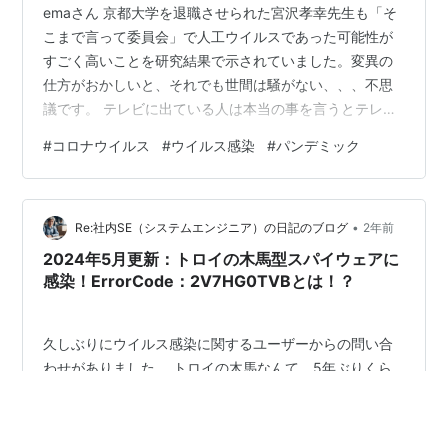
emaさん 京都大学を退職させられた宮沢孝幸先生も「そ
こまで言って委員会」で人工ウイルスであった可能性が
すごく高いことを研究結果で示されていました。変異の
仕方がおかしいと、それでも世間は騒がない、、、不思
議です。 テレビに出ている人は本当の事を言うとテレビ
に出してもらえなくなるから言わないと思います(ファイ
#
コロナウイルス
#
ウイルス感染
#
パンデミック
ザーは番組のスポンサーだったりしますよね)。 この話を
知っている人は全人口の1%位なので、騒ぎにはならない
のだ、と思います。 生物学の知識があるかどうかという
•
話ではなくて、悪魔のような人がこの世に存在するとい
Re:社内SE（システムエンジニア）の日記のブログ
2年前
うことを理解できるかどうかという話だ、と思います。
2024年5月更新：トロイの木馬型スパイウェアに
「コロナワクチンが危険な理由２」…
感染！ErrorCode：2V7HG0TVBとは！？