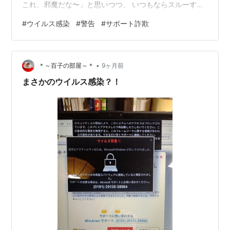
これ、邪魔だな〜」と思いつつ、 いつもならスルーする
ところを、 その日はなぜか…クリックしてしまったんで
#
ウイルス感染
#
警告
#
サポート詐欺
す。 そう、“なんとなく”で。 そしたら、画面が一変。
「ウイルス感染しました！今すぐサポートに電話を！」
って、 まるで映画のワンシーンみたいな警告がドーン！
•
しかも電話番号「010-xxx」って、もう怪しさ満点。 で
＊～百子の部屋～＊
9ヶ月前
も、全画面表示で何もできない。 「ESC！ESC！」って
まさかのウイルス感染？！
連打しても、ま…