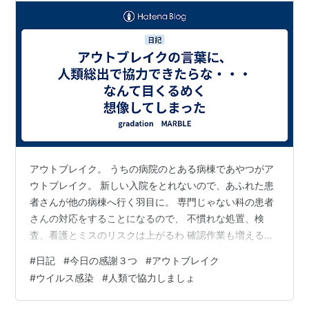
アウトブレイク。 うちの病院のとある病棟であやつがア
ウトブレイク。 新しい入院をとれないので、あふれた患
者さんが他の病棟へ行く羽目に。 専門じゃない科の患者
さんの対応をすることになるので、 不慣れな処置、検
査、看護とミスのリスクは上がるわ 確認作業も増えるの
で、効率が悪い もちろん、使えないベッドがある分、救
#
日記
#
今日の感謝３つ
#
アウトブレイク
急車は入れない、急患も入れない なんなら、予約してい
#
ウイルス感染
#
人類で協力しましょ
た患者さんも入院を延期にせざるを得ない 適切なタイミ
ングでやらないと進行しちゃう病気の方もいるかもしれ