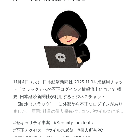
11月4日（火） 日本経済新聞社 2025.11.04 業務用チャッ
ト「スラック」への不正ログインと情報流出について 概
要: 日本経済新聞社が利用するビジネスチャット
「Slack（スラック）」に外部から不正なログインがあり
ました。 原因: 社員の個人保有パソコンがウイルスに感
染し、Slackの認証情報が流出したことが原因とみられて
#
セキュリティ事案
#
Security Incidents
います。 影響: 社員や取引先などの氏名、メールアドレ
#
不正アクセス
#
ウイルス感染
#
個人所有PC
ス、チャット履歴など1万7368人分の情報が流出した可