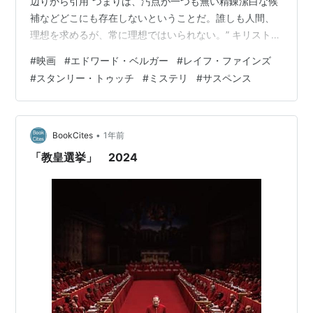
辺りから引用“つまりは、汚点が一つも無い精錬潔白な候
補などどこにも存在しないということだ。誰しも人間、
理想を求めるが、常に理想ではいられない。” キリスト教
最大派閥・カトリック教会における、最高指導者の選出
#
映画
#
エドワード・ベルガー
#
レイフ・ファインズ
を描いたミステリサスペンス。 バチカン市国元首・ロー
#
スタンリー・トゥッチ
#
ミステリ
#
サスペンス
マ教皇が、枢機卿達に見守られ天に召された。新しい教
皇を決めるため、選挙・コンクラーベを行う事になるの
だが…。 上記の引用は、主人公・ローレンス枢機卿達
が、投票先について話し合うシーンでのセリフ。どれほ
•
BookCites
1年前
ど高位の宗教指導者でも、あ…
「教皇選挙」 2024