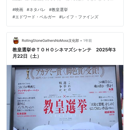
ました。確か。ベネディクト16世からフランチェスコに
#
映画
#
ネタバレ
#
教皇選挙
なって…次は？って感じでしたけどフランチェスコが
#
エドワード・ベルガー
#
レイフ・ファインズ
2013年からまだ在位でした。ベネディクト16世は在位中
に体調面で退位。2022年に亡くなられたようですね。そ
っちは知らなかった。 って、リアルコンクラーベのこと
はまあいいや。３月20日から公開。22日土曜日のレイト
•
RollingStoneGathersNoMoss文化部
1年前
ショーを目指します。20:00…
教皇選挙＠ＴＯＨＯシネマズシャンテ 2025年3
月22日（土）