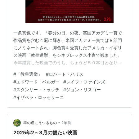
一条真也です。「春分の日」の夜、英国アカデミー賞で
作品賞を含む４冠に輝き、米国アカデミー賞では８部門
にノミネートされ、脚色賞を受賞したアメリカ・イギリ
ス映画「教皇選挙」をシネプレックス小倉で観ました。
今年鑑賞した映画でのうち、ちょうど５０本目となりま
すが、ラストのどんでん返しには度肝を抜かれました。
#
「教皇選挙」
#
ロバート・ハリス
ちなみに、このレビューではネタバレは一切していませ
#
エドワード・ベルガー
#
レイフ・ファインズ
んので、ご安心下さい！ ヤフーの「解説」には、こう書
#
スタンリー・トゥッチ
#
ジョン・リスゴー
かれています。「ロバート・ハリスの小説『ＣＯＮＣＬ
#
イザベラ・ロッセリーニ
ＡＶＥ』を原作に、ローマ教皇選挙を題材に描くミステ
リー。ローマ教皇の死去に伴い枢機卿たちが新教皇を決
める教皇選挙（コンクラーベ）を取り仕切る中で、あ…
•
翠の瞳にうつるもの
2年前
2025年2～3月の観たい映画