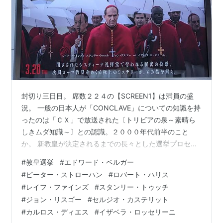
封切り三日目。 席数２２４の【SCREEN1】は満員の盛
況。 一般の日本人が「CONCLAVE」についての知識を持
ったのは「ＣＸ」で放送された〔トリビアの泉～素晴ら
しきムダ知識～〕との認識。２０００年代前半のこと
か。 新教皇が決定されるまでの長々とした選挙プロセス
が日本語の「根競べ」の音と近いこともあり、番組内で
#
教皇選挙
#
エドワード・ベルガー
も随分とウケたと記憶。 が、もともとはラテン語の「鍵
#
ピーター・ストローハン
#
ロバート・ハリス
を掛けられる部屋」の意らしく、こちらの方が本作の趣
#
レイフ・ファインズ
#
スタンリー・トゥッチ
向には合っている。 ローマ教皇の死去に伴い新教皇を選
#
ジョン・リスゴー
#
セルジオ・カステリット
出するための「コンクラーヴェ」は、出席する枢機卿の
#
カルロス・ディエス
#
イザベラ・ロッセリーニ
２／３以上の票を得るまで繰り返される。 選挙結果が決