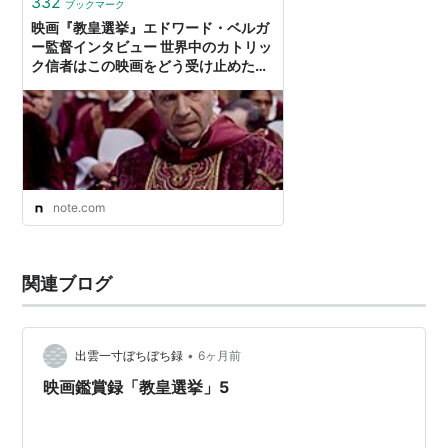
332
ブックマーク
映画『教皇選挙』エドワード・ベルガ
ー監督インタビュー 世界中のカトリッ
ク信者はこの映画をどう受け止めたの
か？｜ISO
note.com
関連ブログ
•
出雲一寸ぼちぼち録
6ヶ月前
映画鑑賞録「教皇選挙」5