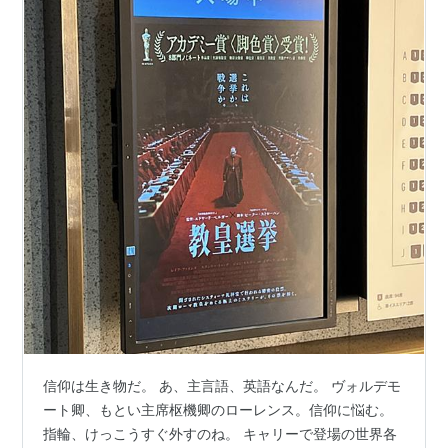
信仰は生き物だ。 あ、主言語、英語なんだ。 ヴォルデモ
ート卿、もとい主席枢機卿のローレンス。信仰に悩む。
指輪、けっこうすぐ外すのね。 キャリーで登場の世界各