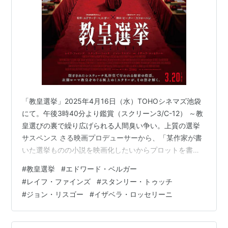
「教皇選挙」2025年4月16日（水）TOHOシネマズ池袋
にて。午後3時40分より鑑賞（スクリーン3/C-12） ～教
皇選びの裏で繰り広げられる人間臭い争い。上質の選挙
サスペンス さる映画プロデューサーから、「某作家が書
いた選挙ものの小説を映画化したいからプロットを書い
てほしい」と言われて書いて提出したのだが、あれから1
#
教皇選挙
#
エドワード・ベルガー
年以上が経ち何も連絡がないのでいまだに実現していな
#
レイフ・ファインズ
#
スタンリー・トゥッチ
いのだなぁ～。すぐにでも映画化できそうな口ぶりでは
#
ジョン・リスゴー
#
イザベラ・ロッセリーニ
あったのだが。 それはともかく選挙を巡るドラマは面白
い。カトリック教会の最高指導者であるローマ教皇を選
ぶ選挙を描いた「教皇選挙」も、抜群に面白いサスペン