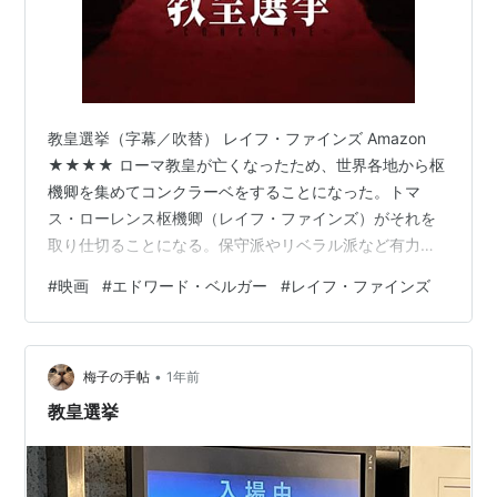
教皇選挙（字幕／吹替） レイフ・ファインズ Amazon
★★★★ ローマ教皇が亡くなったため、世界各地から枢
機卿を集めてコンクラーベをすることになった。トマ
ス・ローレンス枢機卿（レイフ・ファインズ）がそれを
取り仕切ることになる。保守派やリベラル派など有力候
補が続々と到着するなか、ヴィンセント・ベニテス枢機
#
映画
#
エドワード・ベルガー
#
レイフ・ファインズ
卿（カルロス・ディエス）という見知らぬ男がやってく
る。彼は前教皇から秘密裏に枢機卿に任命されていた。
原作はロバート・ハリスの同名小説【Amazon】。 スリ
•
ラーっぽい展開と今風のイデオロギーが同居していて面
梅子の手帖
1年前
白かった。基本的には保守VSリベラルという対立軸で進
教皇選挙
んでいくが、これが一筋縄ではいか…