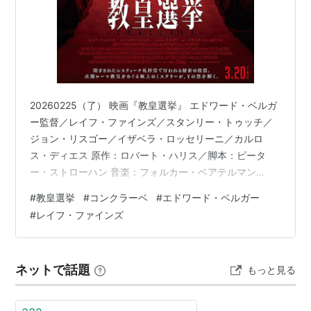
20260225（了） 映画『教皇選挙』 エドワード・ベルガ
ー監督／レイフ・ファインズ／スタンリー・トゥッチ／
ジョン・リスゴー／イザベラ・ロッセリーニ／カルロ
ス・ディエス 原作：ロバート・ハリス／脚本：ピータ
ー・ストローハン 音楽：フォルカー・ベアテルマン
2024年製作／120分／米・英合作／原題：Conclave／
#
教皇選挙
#
コンクラーベ
#
エドワード・ベルガー
PrimeVideo ＜★★★★＞ バチカン内部のお話。 教皇が
#
レイフ・ファインズ
亡くなったところから始まる。ローレンス枢機卿もあた
ふた駆けつけ る。シスターもいたりしてなんとなく不自
然な雰囲気。しかしローレンスさ んは教皇の次のランク
ネットで話題
もっと見る
の枢機卿なんで、やれやれしょうがない、これからコ ン
クラーベ…