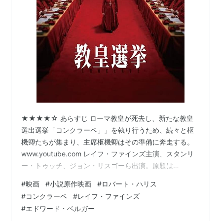
★★★★☆ あらすじ ローマ教皇が死去し、新たな教皇
選出選挙「コンクラーベ」」を執り行うため、続々と枢
機卿たちが集まり、主席枢機卿はその準備に奔走する。
www.youtube.com レイフ・ファインズ主演、スタンリ
ー・トゥッチ、ジョン・リスゴーら出演。原題は
「Conclave」120分。 感想 教皇選挙の内幕を描く物語
#
映画
#
小説原作映画
#
ロバート・ハリス
で、それを執り行う主席枢機卿が主人公だ。無事に選挙
#
コンクラーベ
#
レイフ・ファインズ
が終えられるようにと心を砕きつつ、自身の望んだ結果
#
エドワード・ベルガー
が得られるかと気を揉む様子が描かれていく。 コンクラ