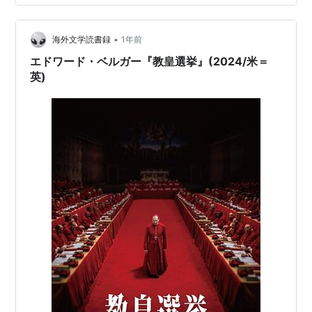
ーベ - Wikipedia カトリックの偉い人たちの話なので、
さぞやクソ真面目な内容なのだろうと思っていたが、そ
れぞれの思…
•
海外文学読書録
1年前
エドワード・ベルガー『教皇選挙』(2024/米＝
英)