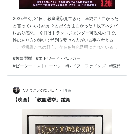
2025年3月31日、教皇選挙見てきた！単純に面白かった
と言っていいものか？と思うが面白かった！以下ネタバ
レあり感想。 今日はトランスジェンダー可視化の日で、
性のあり方の違いで差別を受ける人がいる事を考える
し、枢機卿たちの野心、存在を無色透明にされているシ
スター、死んだ教皇の思惑、強引なオチ(これは賛否ある
#
教皇選挙
#
エドワード・ベルガー
はず)、画面の強さ、ズルいだろこれは。あのオチに関し
#
ピーター・ストローハン
#
レイフ・ファインズ
#
感想
ては良くない扱い方だったと思う。個人では変えようの
ない身体的な特性を物語のオチに使うのは暴力的だ。た
だ、映画の中で散りばめられていた信仰に対する疑念、
ローレンスの確信をするなという説教、確定せず疑いな
•
なんてことのない日々
1年前
がら信じるという事が人間だという主張と繋…
【映画】「教皇選挙」鑑賞