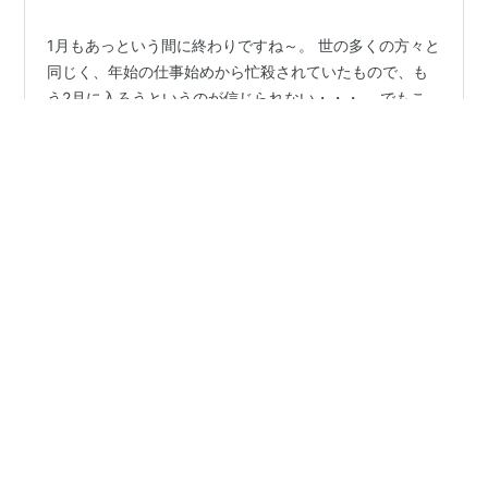
1月もあっという間に終わりですね～。 世の多くの方々と
同じく、年始の仕事始めから忙殺されていたもので、も
う2月に入ろうというのが信じられない・・・。 でもこ
のブログ執筆はボチボチ継続出来ているので、自分を褒
めておこう(笑) 1か月に2本くらいのペースで書けたら上
出来と思っておく。 さて、先日たまたま映画館の入って
#
映画
#
大泉洋
#
エドワード・ベルガー
いる商業施設に行きまして、上映予定映画のリーフレッ
#
ヘンリー8世
#
観たい映画
トコーナーを眺めておりました。