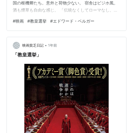
国の枢機卿たち。意外と荷物少ない。 宿舎はビジホ風。
酒も煙草も自由な感じ。 「伝統なくしてローマなし。」
反イスラム派のイタリア過激系枢機卿、テデスコ。言い
#
映画
#
教皇選挙
#
エドワード・ベルガー
たいこともわからんでもない。 「若かったんだ。」すね
に傷を持つアフリカ系枢機卿、アデイエミ。 「教皇がお
っしゃったんです。」黒い噂がある枢機卿、トランブ
•
レ。 「戦争をご存じか？」ポッと出のメキシコ系枢機
映画貧乏日記
1年前
卿、ベニテス。言いたいことわからんでもない。 「今時
「教皇選挙」
の教会は譲歩しないとね。」野心メ…