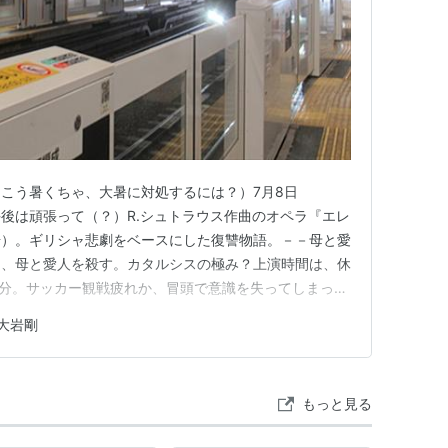
＝ヒロユキ・タガワ
・スタンプ
テン・プラウト
ーシャ・マルテ
カニンガム
ナガワ
ップ
こう暑くちゃ、大暑に対処するには？）7月8日
ン・アイザックス
後は頑張って（？）R.シュトラウス作曲のオペラ『エレ
場）。ギリシャ悲劇をベースにした復讐物語。－－母と愛
て、母と愛人を殺す。カタルシスの極み？上演時間は、休
0分。サッカー観戦疲れか、冒頭で意識を失ってしまった
を暗殺せよと、キリギという忍者暗殺集団から送り
「監視の女」（森谷真理）以下もそうそうたるメンバーにビ
クと彼の娘であるアビーを暗殺集団から守ろうと敵
大岩剛
：ヨハネス・エラート合唱：新国立劇場合唱団管弦楽：東
リテムネストラ：藤村実…
もっと見る