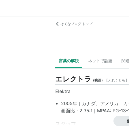
はてなブログ トップ
言葉の解説
ネットで話題
関
エレクトラ
(
映画
)
【
えれくとら
】
Elektra
2005年｜カナダ、アメリカ｜カ
画面比：2.35:1｜MPAA: PG-13
*
スタッフ