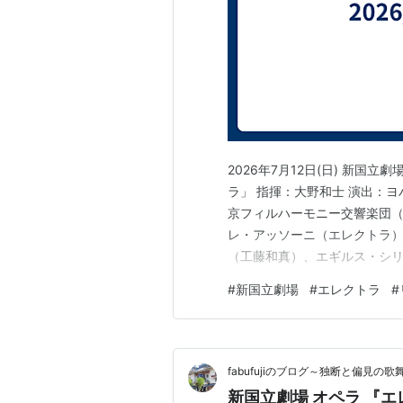
（関連：反対に男の子が母親を愛し
コンプレックスと呼ぶ）
ギリシャ語の elektron は琥珀の事
珀にちなんで名付けられた。
余談だが、その琥珀を絹布で磨くこ
なんでelectron＝
電子
と呼ぶ。
2026年7月12日(日) 新国
ラ」 指揮：大野和士 演出：
京フィルハーモニー交響楽団（
レ・アッソーニ（エレクトラ
（工藤和真）、エギルス・シリ
目当て公演がこちら。 新国立
#
新国立劇場
#
エレクトラ
#
年前の公演も劇場にて鑑賞して
ど、今回は下記アイテムでしっ
fabufujiのブログ～独断と偏見の
新国立劇場 オペラ 『エ