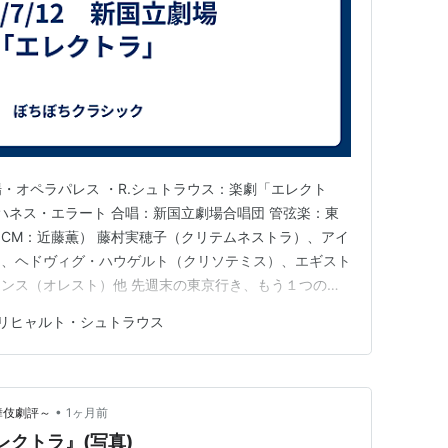
父親を憎む有り様はオイディプス（
エディプス
）・
で、
エーレクトラ
（冒頭の e は正確には長音）は琥
とによって発生するピリピリする何かを、琥珀にち
立劇場・オペラパレス ・R.シュトラウス：楽劇「エレクト
ヨハネス・エラート 合唱：新国立劇場合唱団 管弦楽：東
CM：近藤薫） 藤村実穂子（クリテムネストラ）、アイ
）、ヘドヴィグ・ハウゲルト（クリソテミス）、エギスト
ンス（オレスト）他 先週末の東京行き、もう１つのお
劇場としては22年ぶりの「エレクトラ」。実は、その22
リヒャルト・シュトラウス
いた。その時は、”ほぼ知らない曲”として鑑賞したけ
かり予…
•
歌舞伎劇評～
1ヶ月前
レクトラ』(写真)