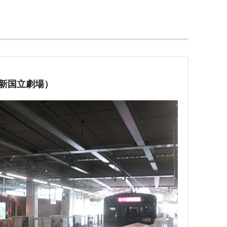
リー・フォスター
、
アーノン・ミルチャン
ーク・スティーヴン・ジョンソン
、
ブレント・オコナ
ミラー
、
マーク・スティーヴン・ジョンソン
（映画
（新国立劇場）
・メツナー
、
スチュアート・ジッカーマン
ァー・ガーナー
・ヴィシュニック
ユン・リー