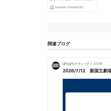
ナディアは……。 カテゴリふしぎ
purisoku.livedoor.biz
の海のナディアアニメ はてぶ、
*1
:
Rated PG-13 for action violenc
ツイートして頂けると励みになり
ますヽ(*ﾟ∀ﾟ*)ﾉ 第22話「裏切り
のエレクトラ」脚本=大川久男・
エレクトラ
(
一般
)
【
えれくとら
】
梅野かお...
ギリシア神話
の登場人物。スパルタ
ン
の娘。
関連ブログ
トロイア戦争から戻った父を、実の
に謀殺される。アポロンの神託を受
母親を殺害するが、その罪により弟
•
ぼちぼちクラシック
22日前
国外へと去る。
2026/7/12 新国立
古代ギリシャの三大悲劇詩人、
アイ
この物語を題材にした悲劇を残して
いる。
精神分析では、エレクトラ・コンプ
ックスの一種で、女の子が父親を愛