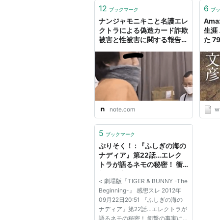
12
6
ブックマーク
ブ
ナンジャモニキこと名護エレ
Ama
クトラによる偽造カード詐欺
生涯
被害と性被害に関する報告｜
た 7
ぐらなど
note.com
w
5
ブックマーク
ぷりそく！ : 『ふしぎの海の
ナディア』第22話…エレク
トラが語るネモの秘密！ 衝
関連作品
撃の事実にナディアは……。
< 劇場版『TIGER & BUNNY -The
Beginning-』 感想スレ 2012年
デアデビル
（2003） オリジナ
09月22日20:51 『ふしぎの海の
ナディア』第22話…エレクトラが
リスト::アメコミヒーロー
語るネモの秘密！ 衝撃の事実に