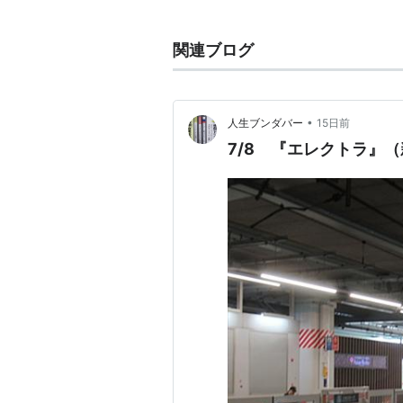
監督：
ロブ・ボウマン
製作：
アヴィ・アラッド
、
ゲイ
関連ブログ
製作総指揮：
スタン・リー
、
マ
ー
キャラクター創造：
フランク・
•
人生ブンダバー
15日前
版）
7/8 『エレクトラ』
脚本：
ザック・ペン
、
レイヴン
撮影：
ビル・ロー
編集：
ケヴィン・スティット
音楽：[[クリストフ・ベック
キャスト
エレクトラ…………………
ジェニフ
マーク・ミラー……………
ゴラン
キリギ………………………
ウィル・