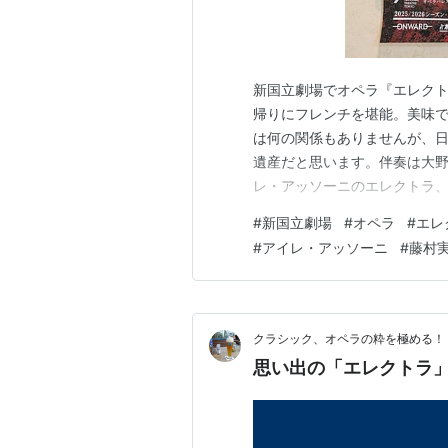
新国立劇場でオペラ『エレクト
帰りにフレンチを堪能。美味で
は何の関係もありませんが、
遺産だと思います。伴奏は大
レ・アッソーニのエレクトラ
ドのクリソテミス、工藤和真
#
新国立劇場
#
オペラ
#
エレ
立歌劇場やベルリン・ドイツ・
#
アイレ・アッソーニ
#
藤村
国内で考えられる最高の布陣で
クラシック、オペラの粋を極める！
思い出の「エレクトラ