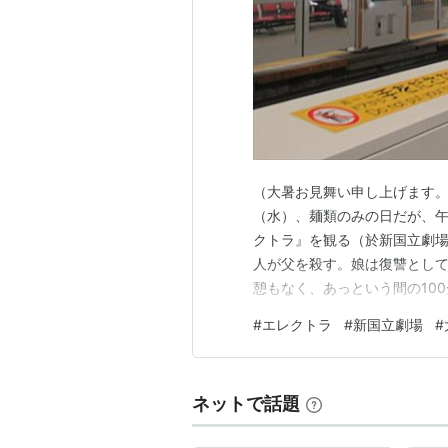
ロシ…………………………
ケイリー
スティック…………………
テレンス
アビー・ミラー……………
カース
タイフォイド・メアリー…
ナタ
マカベ………………………
コリン・
キンコウ……………………
ヒロ・カ
ストーン……………………
ボブ・サ
（大暑お見舞い申し上げます。
デマルコ……………………
ジェイソ
（水）、麺類のみの日だが、午
クトラ』を観る（於新国立劇
概要
人が父を殺す。娘は復讐とし
憩もなく、あっという間の10
子持ちの大富豪、マーク・ウィラー
が･･････。それにしても、
込まれたエレクトラは、やがてマー
#
エレクトラ
#
新国立劇場
#
ックリ。指揮：大野和士演出
対するようになる。
京フィルハーモニー交響楽団ク
『
デアデビル
』のスピンオフ作品。
ネットで話題
予告編