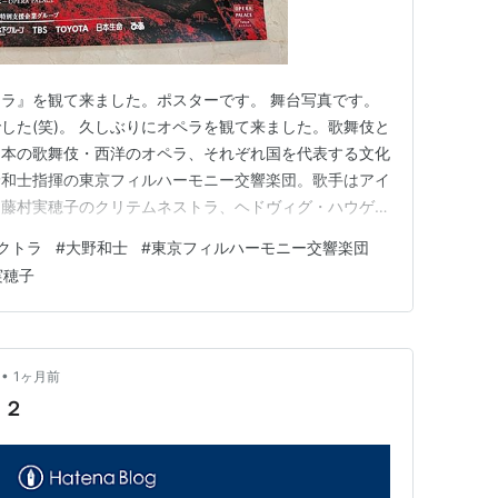
ラ』を観て来ました。ポスターです。 舞台写真です。
した(笑)。 久しぶりにオペラを観て来ました。歌舞伎と
日本の歌舞伎・西洋のオペラ、それぞれ国を代表する文化
野和士指揮の東京フィルハーモニー交響楽団。歌手はアイ
、藤村実穂子のクリテムネストラ、ヘドヴィグ・ハウゲル
のエギスト、エギルス・シリンスのオレスト。ウィーン国
クトラ
#
大野和士
#
東京フィルハーモニー交響楽団
オペラ、METなどの引っ越し公演でもない限り、まず
実穂子
しょう。素晴らしい舞…
•
1ヶ月前
」２