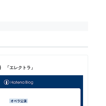
e.
王で
トロイア戦争
のギリシア方総大将、
アガメムノ
母、クリュタイムネストラとその愛人アイギストス
けて戻った弟、オレステスとともに、父の仇として
は復讐の女神エリニュエスに追われ、狂乱のうちに
劇場 「エレクトラ」
スキュロス
・
ソフォクレス
・
エウリピデス
の全員が
おり、その解釈の違いはしばしば研究対象となって
レックスの用語に名が残り、ファーザー・コンプレ
し母親を憎む有り様をいう。