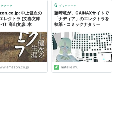
6
ックマーク
ブックマーク
zon.co.jp: 中上健次の
藤崎竜が、GAINAXサイトで
 エレクトラ (文春文庫
「ナディア」のエレクトラを
9-1): 高山文彦: 本
執筆 - コミックナタリー
ww.amazon.co.jp
natalie.mu
ル