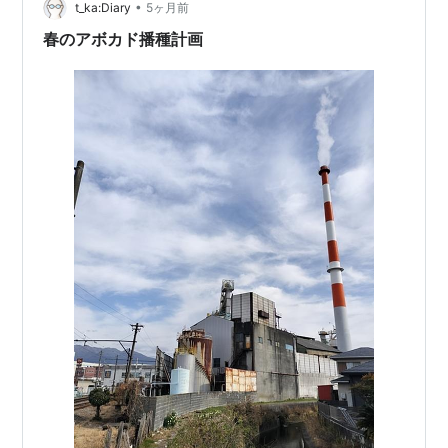
•
くベタつきやすい 食材に直接使用 ✕ 衛生面・繊維残りの
t_ka:Diary
5ヶ月前
リスクあり 揚げ物の油切り ✕ 破れる・くっつく・危険
春のアボカド播種計画
👉迷ったら「口…