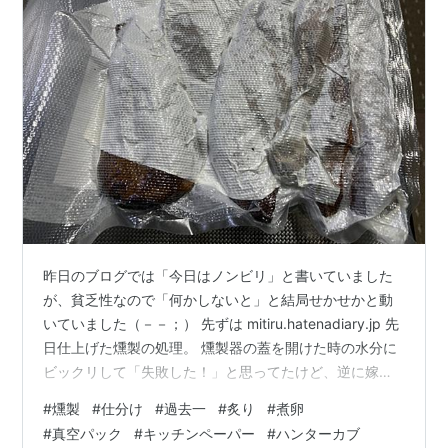
昨日のブログでは「今日はノンビリ」と書いていました
が、貧乏性なので「何かしないと」と結局せかせかと動
いていました（－－；） 先ずは mitiru.hatenadiary.jp 先
日仕上げた燻製の処理。 燻製器の蓋を開けた時の水分に
ビックリして「失敗した！」と思ってたけど、逆に嫁曰
くは「豚肉は過去一の出来」だそうで。 確かに炙ると異
#
燻製
#
仕分け
#
過去一
#
炙り
#
煮卵
常に美味かった。 良く分からんす。 燻製初めて５年は経
#
真空パック
#
キッチンペーパー
#
ハンターカブ
つけど、まだまだ奥が深いっす。 とりあえず豚と鶏の半