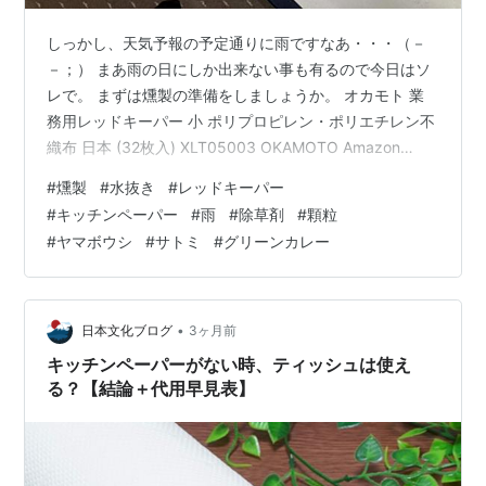
しっかし、天気予報の予定通りに雨ですなあ・・・（－
－；） まあ雨の日にしか出来ない事も有るので今日はソ
レで。 まずは燻製の準備をしましょうか。 オカモト 業
務用レッドキーパー 小 ポリプロピレン・ポリエチレン不
織布 日本 (32枚入) XLT05003 OKAMOTO Amazon
yahoo.jp 水抜き用にレッドキーパーを準備。 これ、キッ
#
燻製
#
水抜き
#
レッドキーパー
チンペーパーより全然吸いますので。 で、仕込んでおい
#
キッチンペーパー
#
雨
#
除草剤
#
顆粒
た肉をレッドキーパーで包み込んで 冷蔵庫乾燥に。 明日
#
ヤマボウシ
#
サトミ
#
グリーンカレー
の仕上げまでココで水抜きですね。 続いて 空き地の除草
剤撒き。 レインボー薬品 除草剤 こっぱみじんM 3kg W
成分の効果でスギナやセイタカアワダ…
•
日本文化ブログ
3ヶ月前
キッチンペーパーがない時、ティッシュは使え
る？【結論＋代用早見表】