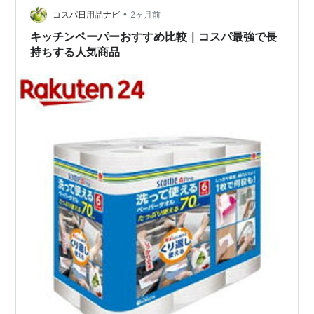
•
いんですが、あれも水を含むと破れることがあります
コスパ日用品ナビ
2ヶ月前
し、それに固いのでホワイトボードそのものを傷つけて
キッチンペーパーおすすめ比較｜コスパ最強で長
しまう危険性がある。 かといって雑巾を持ち歩くのも…
持ちする人気商品