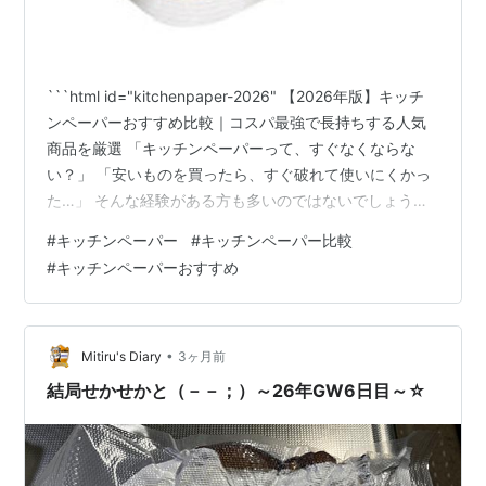
```html id="kitchenpaper-2026" 【2026年版】キッチ
ンペーパーおすすめ比較｜コスパ最強で長持ちする人気
商品を厳選 「キッチンペーパーって、すぐなくならな
い？」 「安いものを買ったら、すぐ破れて使いにくかっ
た…」 そんな経験がある方も多いのではないでしょう
か。 キッチンペーパーは、料理・掃除・油切りなど毎日
#
キッチンペーパー
#
キッチンペーパー比較
使う消耗品だからこそ、“長持ちして使いやすいもの”を選
#
キッチンペーパーおすすめ
ぶことが大切です。 特に最近は、大容量タイプや厚手タ
イプなど、コスパの良い商品も増えています。 そこで今
回は、長持ち・破れにくい・コスパが良い人気のキッチ
ンペーパーを比較しながら紹介します。 結論から言う
•
Mitiru's Diary
3ヶ月前
と、…
結局せかせかと（－－；）～26年GW6日目～☆