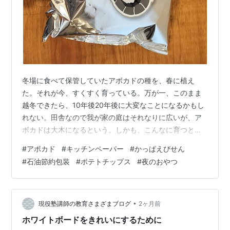
冬場に食べて保管していたアボカドの種を、春に植え
た。それが今、すくすく育っている。万が一、このまま
越冬できたら、10年後20年後に大変なことになるかもし
れない。田舎なので我が家の庭はそれなりに広いが、ア
ボカドは大木になるという。しかも、こんなに育つとは
思わず、庭のあちこちに埋めてしまった。 このまま温暖
#
アボカド
#
キッチンペーパー
#
かっぱえびせん
化が進めば、太平洋沿岸の柑橘類を育てている地域は、
#
石油節約包装
#
ポテトチップス
#
夜のおやつ
いずれミカンもレモンも育てづらい地域になるという。
その時に代替となるのがアボカドと目されている。そし
て、我が家の周囲は柑橘農家がたくさんある。 春先に植
えたのに、今はもう腰の高さまで育っている若木もあ
•
現役塾講師の教育さまざまブログ
2ヶ月前
る。そして自室では、数週間前に食べた後の種が成…
ホワイトボードをきれいにするために