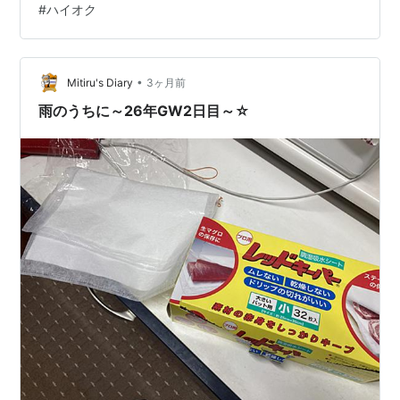
#
ハイオク
分を真空パックに。 真空パックにすると内部の水分が外
に出てくるのでキッチンペーパーを仕込むと良いです
よ。 これ、刺身とかでも使える技です。 今回の仕分けは
こんな感…
•
Mitiru's Diary
3ヶ月前
雨のうちに～26年GW2日目～☆