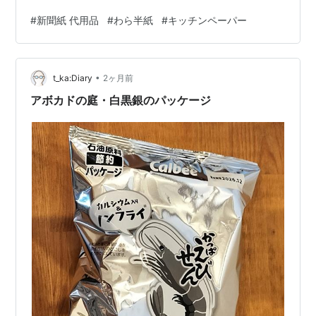
最近は新聞を購読する家庭が減り、引っ越しの梱包や野
#
新聞紙 代用品
#
わら半紙
#
キッチンペーパー
菜保存、生ごみ処理、掃除などで新聞紙が使えず困るケ
ースが増えています。 しかし、現在は新聞紙の代わりに
なる紙や便利な代用品が数多く販売されており、用途に
•
よっては新聞紙より使いやすいものもあります。 例え
t_ka:Diary
2ヶ月前
ば、梱包なら更紙（無地新聞紙）、野菜保存ならキッチ
アボカドの庭・白黒銀のパッケージ
ンペーパー、生ご…