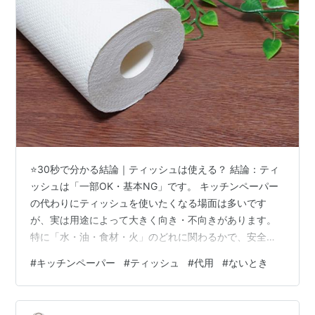
⭐30秒で分かる結論｜ティッシュは使える？ 結論：ティ
ッシュは「一部OK・基本NG」です。 キッチンペーパー
の代わりにティッシュを使いたくなる場面は多いです
が、実は用途によって大きく向き・不向きがあります。
特に「水・油・食材・火」のどれに関わるかで、安全性
や使い勝手が大きく変わるため注意が必要です。 以下の
#
キッチンペーパー
#
ティッシュ
#
代用
#
ないとき
早見表を参考に、今すぐ使えるかどうかを判断してみて
ください。 用途 使える？ 理由 水拭き・軽い吸水 ◎ 問題
なく使えるが長時間は不向き 油の吸い取り △ 破れやす