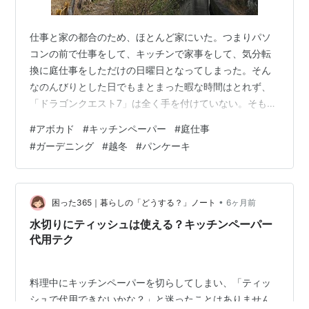
仕事と家の都合のため、ほとんど家にいた。つまりパソ
コンの前で仕事をして、キッチンで家事をして、気分転
換に庭仕事をしただけの日曜日となってしまった。そん
なのんびりとした日でもまとまった暇な時間はとれず、
「ドラゴンクエスト7」は全く手を付けていない。そもそ
も仕事でモニターを眺めているので、どうしてもゲーム
#
アボカド
#
キッチンペーパー
#
庭仕事
は後回しになる。気分転換は他のこと、例えば近所を歩
#
ガーデニング
#
越冬
#
パンケーキ
くとか、多肉植物を手入れするとか、アボカドを庭に植
え付けるような作業となる。 ドラゴンクエストVII
Reimagined -Switch スクウェア・エニックス(SQUARE
ENIX) Amazon ドラゴンクエストVII Reimagined…
•
困った365｜暮らしの「どうする？」ノート
6ヶ月前
水切りにティッシュは使える？キッチンペーパー
代用テク