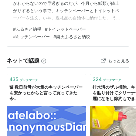
かわからないので早過ぎるのだが、今月から紙類が値上
がりするという事で、キッチンペーパーとトイレットペ
ーパーを注文、いや、返礼品の自治体に納付した。 うち
は独り暮らしにしては広く、幾らでもストックはできる
#
ふるさと納税
#
トイレットペーパー
が、まだ年内分位？の在庫があり、あまりに多いと心理
#
キッチンペーパー
#
楽天ふるさと納税
的圧迫感があるので、ほどほどの量にした。 品質にこだ
わりがあり、この用途では、再生紙でなく、ピュアパル
プ100％で、巻き数が多い（3倍巻きとか）のも使いづら
ネットで話題
もっと見る
い。難しくて、楽天サイトで比較検討に時間が掛かった
が、キッチンペーパーとトイレットペーパー…
435
324
ブックマーク
ブックマーク
猫 数日前母が大量のキッチンペーパー
排水溝のザル掃除、キ
を安かったからと言って買ってきた
を貼り付けてクリーナ
今..
麗になるし節約もでき
があったのか！」