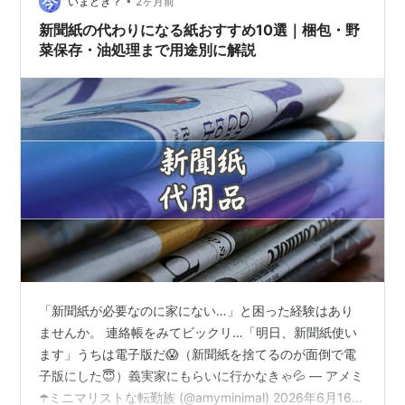
•
的にコスパが悪くなることもあります。 そこで今回は、
いまどき？
2ヶ月前
楽天市場でも人気のキッチンペーパーを比較しながら、
新聞紙の代わりになる紙おすすめ10選｜梱包・野
厚手・薄手それぞれのメリットやおすすめ商…
菜保存・油処理まで用途別に解説
「新聞紙が必要なのに家にない…」と困った経験はあり
ませんか。 連絡帳をみてビックリ…「明日、新聞紙使い
ます」うちは電子版だ😱（新聞紙を捨てるのが面倒で電
子版にした😇）義実家にもらいに行かなきゃ💦 — アメミ
☂️ミニマリストな転勤族 (@amyminimal) 2026年6月16日