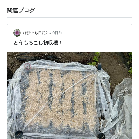
関連ブログ
•
ぽぽぐち日記2
9日前
とうもろこし初収穫！