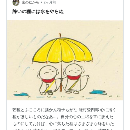
•
さなトレーに40粒、数も昨年と同じ。 晩秋に収穫でき
京の辻から
2ヶ月前
る。 しかし、40個全て、収穫できるわけではない。 小
諍いの種には水をやらぬ
さな苗は虫にやられたり…
芒種とふこころに播かん種子もがな 能村登四郎 心に播く
種がほしいものだなあ…。自分の心の土壌を常に肥えた
ものにしておけば、心に落ちた種はさまざまな縁をいた