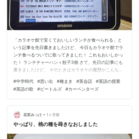
「カラオケ館で安くておいしいランチが食べられる」と
いう記事を先日書きましたけど、 今日もカラオケ館でラ
ンチ食べるついでに歌ってきました！ これもおいしかっ
た！ ランチチャーハン＋餃子3個 さて、先日の記事にも
書きましたけど、 そのときはカラオケの履歴がこんなこ
とになったわけですが 洋楽懐メロプレイリストです これ
#
中学時代
#
思い出
#
種まき
#
英会話
#
英語の授業
は「中学のときに英語の先生が授業で聴かせてくれた曲
#
英語の歌
#
ビートルズ
#
カーペンターズ
プレイリスト」です。 今だからこそ「聴かせてくれた」
と書いていますが、 当時は「あんまり興味ないものを無
理やり聞かされている」という感覚でした。 音楽は好き
だったけどね。SPEEDとかSMAPとかだもん好きなの
•
花実みっけ
1ヶ月前
は。 ビートルズやカーペン…
やっぱり、桃の種を蒔きなおしました