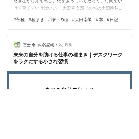
だきながら芽を出し、根を張っていくだろう。時間をか
けて育てていけばいい。 大田直次郎（のちの大田南畝）
の息子・定吉のところに17歳で嫁に来た冬さんの淹れる
#
芒種
#
種まき
#
諍いの種
#
大田南畝
#
本
#
日記
お茶がおいしい（『雀ちょっちょ』村木嵐）。詩会に出
かける前、直次郎はお冬の淹れた茶を飲みながら、こん
なやりとりをするシーンがあった。 「この世にお冬の淹
•
れた茶ほど旨いものはない。日々この茶が飲めるだけで
富士 余白の雑記帳
2ヶ月前
果報なことだ」「勿体のうございます。旦那様もよくそ
未来の自分を助ける仕事の種まき｜デスクワーク
のように仰います」……「義母上様のお淹れ…
をラクにする小さな習慣