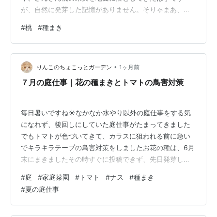
が、自然に発芽した記憶がありません。そりゃまあ、望
んでもないのに木が生えてきたら後々面倒ですから、出
#
桃
#
種まき
ててもすぐ対処して忘れてる可能性もありますけども。
ホイホイ増えるものではないことは確かなので、確実性
を上げることにしました。 発芽してくれないと始まりま
•
せんからね！ 金槌とマイナスドライバーを持ち出して、
りんこのちょこっとガーデン
1ヶ月前
トンカントンカンパキッと割りました。 割る前 / 割った
７月の庭仕事｜花の種まきとトマトの鳥害対策
後 …
毎日暑いですね☀️なかなか水やり以外の庭仕事をする気
になれず、後回しにしていた庭仕事がたまってきました
でもトマトが色づいてきて、カラスに狙われる前に急い
でキラキラテープの鳥害対策をしましたお花の種は、6月
末にまきましたその時すぐに投稿できず、先日発芽した
ので記録したいと思います 花の種をまきました 花の種
#
庭
#
家庭菜園
#
トマト
#
ナス
#
種まき
５月にクラピアの苗を買ったとき、同じ楽天市場のショ
#
夏の庭仕事
ップで種も一緒に買いました 『昼咲月見草』は、前に街
でみかけて「名前はなんだろう・・・」と気になってい