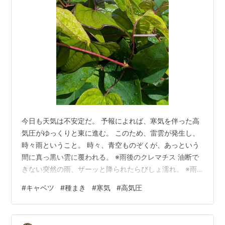
今日も天気は不安定だ。 予報によれば、寒気を伴った高
気圧がゆっくりと東に進む。 このため、雷雲が発生し、
時々雨ということ。 時々、青空ものぞくが、あっという
間に真っ黒い雲に覆われる。 ※雨後のクレマチス 油断で
きない突然の雨、ザーッと降られたらびしょ濡れ。 ※雨
後のブラックベリー こんな日は、家でゆっくりした方が
#
キャベツ
#
種まき
#
寒気
#
高気圧
いいのだけれど、野菜の手当がどんどん後ろへ持ってい
かれる。 いわゆる手遅れということになる。 仕方ない、
種蒔きしよう。 昨年は、今頃キャベツをまいている。 小