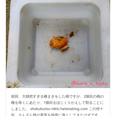
前回、大雑把すぎる種まきをした桃ですが、2個目の桃の
種を蒔くにあたり、1個目をほじくりかえして割ることに
しました。 shokubutsu-nikki.hatenablog.com この何十
年、さんざん桃の果実を地面に落としてきたはずです