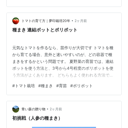
•
トマトの育て方｜夢印栽培20年
2ヶ月前
種まき 連結ポットとポリポット
元気なトマトを作るなら、苗作りが大切です トマトを種
から育てる場合、意外と迷いやすいのが、どの容器で種
まきをするかという問題です。 夏野菜の育苗では、連結
ポットを使う方法と、3号から4号程度のポリポットを使
う方法がよくあります。 どちらもよく使われる方法です
が、それぞれ特徴がかなり違います。 苗作りの段階で徒
#
トマト栽培
#
種まき
#
育苗
#
ポリポット
長させたり、根を傷めたりすると、その後の生育に影響
しやすいため、容器選びは思っている以上に重要です。
今回は、トマトの種まきで使う連結ポットとポリポッ
•
ト、それぞれのメリットと違いを詳しく整理します。 ■
青い森の贈り物
2ヶ月前
苗作りが収穫を左右する トマト栽培では、植え付け後の
初挑戦（人参の種まき）
管理ばかり注目されがちですが、実は…