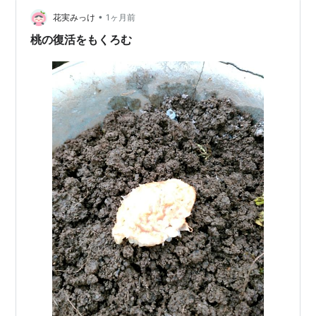
たお花偶然みつけることができて、ラッキーでした 家の
周りで咲いていたら、ナチュラルな雰囲気でかわいいだ
•
花実みっけ
1ヶ月前
ろうなって・・・ 昼咲月見草 風にそよ…
桃の復活をもくろむ