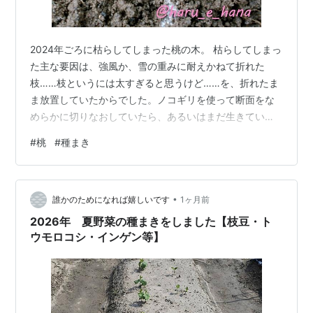
2024年ごろに枯らしてしまった桃の木。 枯らしてしまっ
た主な要因は、強風か、雪の重みに耐えかねて折れた
枝……枝というには太すぎると思うけど……を、折れたま
ま放置していたからでした。ノコギリを使って断面をな
めらかに切りなおしていたら、あるいはまだ生きていた
かもしれないと、少しだけ反省しています。 自家製があ
#
桃
#
種まき
っても食べるとは限りませんが、食べたい気分になった
ときに食べられるというメリットがあります。桃も買う
と高いですしね。 7月頭、白い桃をスーパーで買ってき
•
たので、食べました。生の桃は白に限ります。 売られて
誰かのためになれば嬉しいです
1ヶ月前
いるの桃のいいところは、包丁いらずで皮がむける可能
2026年 夏野菜の種まきをしました【枝豆・ト
性が高いことと、くいっとやれば種が取れ…
ウモロコシ・インゲン等】