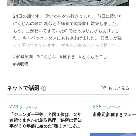
24日の畑です。 暑いから夕方行きました。 前日に蒔いた
にんじんの畝に 籾殻と不織布で乾燥防止対策しました。
もう、土が乾いてきていたのでたっぷりお水もあげまし
た。 キャベツとレタスにもお水あげました。 日差しが強
くて萎れてきています。 マルチがあるところに植えたの
は元気なんだけどなぁ。 やっぱりマルチ必要ね。 オクラ
#
家庭菜園
#
にんじん
#
種まき
#
とうもろこし
に蕾ができていました。 オクラっていうとうんと背が高
#
初収穫
いイメージなので、まだ低いから 花もまだだと思ってま
した。 草刈りで刈られてしまったひまわりの代わりに 蒔
き直した秋咲きひまわりがこれだけ育ちました。 頑張っ
ネットで話題
もっと見る
て早く咲いておくれ〜。 さつまいもはわっさわさ。 一株
枯れちゃったけれ…
723
238
ブックマーク
ブックマーク
「ジェンダー平等」全国１位は、２年
斎藤元彦 種まきフェー
連続でまさかの鳥取県庁 秘密は元知
事が３０年前に始めた“種まき”にあっ
た ｜ 47NEWS