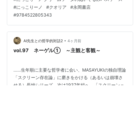
2,178円（税込） 発売日 ：2026年5月10日 出版社 ：永
#
にっこりーノ
#
クオリア
#
永岡書店
岡書店 商品コード：9784522805343 Amazon e-hon
#
9784522805343
HMV&BOOKS online 紀伊國屋書店ウェブストア セブン
ネットショッピング タワーレコードオンライン
Neowing…
•
AI先生との哲学的対話2
4ヶ月前
vol.97 ネーゲル① ～主観と客観～