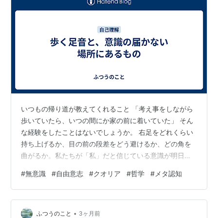
いつもの帰り道が教えてくれること 「考え事をしながら
歩いていたら、いつの間にか家の前に着いていた」 そん
な経験をしたことはないでしょうか。 右足をどれくらい
持ち上げるか、目の前の段差をどう避けるか、どの角を
曲がるか。私たちが「私」だと信じている意識が明日の
予定や昨日の記憶に占有されている間も、体はただ淡々
#
無意識
#
自由意志
#
クオリア
#
哲学
#
メタ認知
と、家に向かうという動作を実行し終えています。 ふと
「水が飲みたい」という欲求が湧き上がること。 目の前
に落ちてきたものを、反射的に手を伸ばして掴むこと。
•
これらはすべて、意識が「そうしよう」と認識するより
ふつうのこと
3ヶ月前