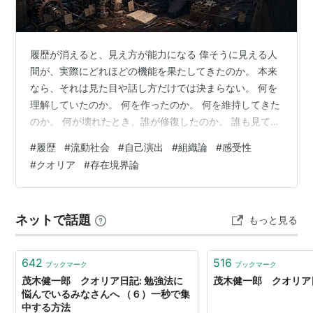
この商品を含むブログ (14件) を見る
履歴が消えると、見え方が能力になる 偉そうに見える人
クオリア(初回生産限定盤)(DVD
間が、実際にどれほどの機能を果たしてきたのか。 本来
付)
なら、それは見た目や話し方だけでは決まらない。 何を
アーティスト:
UVERworld
理解していたのか。 何を作ったのか。 何を維持してきた
出版社/メーカー:
SMR
発売日:
2010/09/15
のか。 何が壊れたとき、誰が修復したのか。 誰も見てい
メディア:
CD
ないところで、どの負債を引き受けたのか。 どの判断
#
履歴
#
流動社会
#
自己演出
#
組織論
#
感受性
購入
: 3人
クリック
: 25回
が、どの結果へつながったのか。 履歴をたどれば、少な
この商品を含むブログ (9件) を見る
#
クオリア
#
存在境界論
くとも、その人がどのような機能を果たしてきたのかは
見えてくる。 完全には分からなくても、現在の印象だけ
リスト::曲タイトル
で判断するよりはよい。 ところが、履歴が効かない社会
ネットで話題
もっと見る
では事情が変わる。 人が頻繁に入れ替わる。 成果の生成
クオリア
(
一般
)
【
くおりあ
】
過程が見えない。 失敗の後…
→QUALIA
642
516
ブックマーク
ブックマーク
茂木健一郎 クオリア日記: 勉強法に
茂木健一郎 クオリア
悩んでいるみなさんへ （６）一秒で集
中する方法