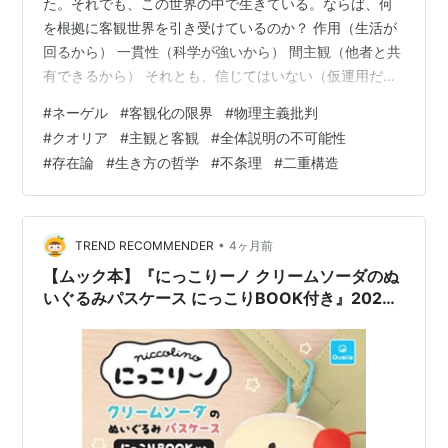
た。それでも、この世界の中で生きている。ならば、何
を根拠に客観世界を引き受けているのか？ 作用（生活が
回るから） 一貫性（科学が強いから） 間主観（他者と共
有できるから） それとも、信じてはいない（仮運用だ
け） 客観世界に対する、MASAYUKIの立場とは？…… ◇
#
ネーゲル
#
客観化の限界
#
物理主義批判
客観化には限界がある MA）うん、信じてはいない（笑）
#
クオリア
#
主観と客観
#
全体説明の不可能性
でも、軽視しているわけではない。 先人に教えてもらっ
#
存在論
#
生き方の哲学
#
不条理
#
二重構造
たように、実際に痛みや言語は効いているのだし、感じ
られるすべてがそこにあるのだから。 だけど、説明不可
能である以上、感じられるものだけがすべてではなかろ
う、という理屈。こ…
•
TREND RECOMMENDER
4ヶ月前
【ムック本】『にっこりーノ クリームソーダのぬ
いぐるみパスケース にっこりBOOK付き』2026
年5月10日発売