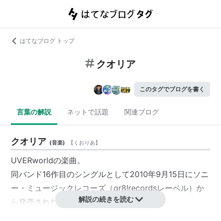
はてなブログ トップ
クオリア
このタグでブログを書く
言葉の解説
ネットで話題
関連ブログ
クオリア
(
音楽
)
【
くおりあ
】
UVERworldの楽曲。
同バンド16作目のシングルとして2010年9月15日にソニ
ー・ミュージックレコーズ（gr8!recordsレーベル）か
解説の続きを読む
ら発売された。
アニメ映画「機動戦士ガンダム00 -A wakening of the