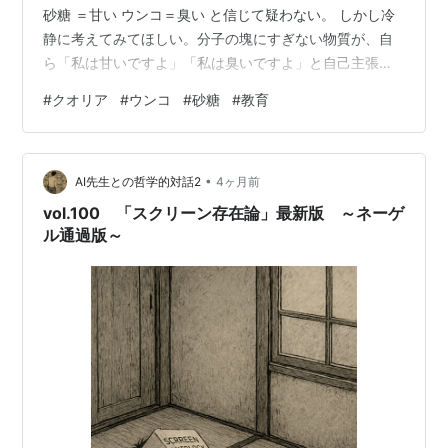
砂糖 ＝甘い ウンコ＝臭い と信じて疑わない。 しかし冷
静に考えてみてほしい。分子の塊にすぎない物質が、自
ら「私は甘いですよ」「私は臭いですよ」と自己主張す
るはずがない。 物理学の世界にあるのは、単なる炭素や
#
クオリア
#
ウンコ
#
砂糖
#
教育
水素の複雑なダンスに過ぎない。実は、世界に「味」や
「匂い」という彩りをつけているのは、我々の脳内に住
まう、生存第一主義の「過保護なプロデューサー」なの
•
である。塩だってただのNaClにすぎない。 例えば、目の
AI先生との哲学的対話2
4ヶ月前
前に山盛りのウ◯コがあるとする。凡百の人間は鼻を突
vol.100 「スクリーン存在論」最新版 ～ネーゲ
き抜ける悪臭に悶絶する。これは脳…
ル通過版～