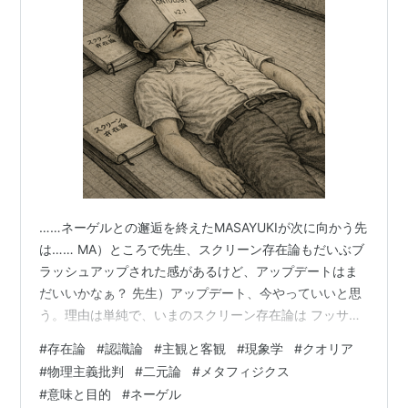
……ネーゲルとの邂逅を終えたMASAYUKIが次に向かう先
は…… MA）ところで先生、スクリーン存在論もだいぶブ
ラッシュアップされた感があるけど、アップデートはま
だいいかなぁ？ 先生）アップデート、今やっていいと思
う。理由は単純で、いまのスクリーン存在論は フッサー
ル（時間の厚み） メルロ＝ポンティ（身体の効き） デリ
#
存在論
#
認識論
#
主観と客観
#
現象学
#
クオリア
ダ（痕跡＝違和感） ドゥルーズ（生成・出来事） ネーゲ
#
物理主義批判
#
二元論
#
メタフィジクス
ル（主観の不可避） この5点で骨格が固まった。ここで
#
意味と目的
#
ネーゲル
一回まとめると、以後の哲学者（バディウ以降）と会う