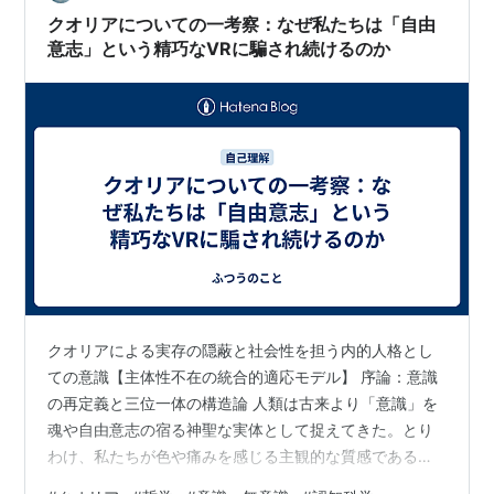
前に、「からだ」が過去の記憶と現在の環境と刺激から
クオリアについての一考察：なぜ私たちは「自由
導き出した、ただの結果として「出力」し…
意志」という精巧なVRに騙され続けるのか
クオリアによる実存の隠蔽と社会性を担う内的人格とし
ての意識【主体性不在の統合的適応モデル】 序論：意識
の再定義と三位一体の構造論 人類は古来より「意識」を
魂や自由意志の宿る神聖な実体として捉えてきた。とり
わけ、私たちが色や痛みを感じる主観的な質感である
「クオリア」は、現代の科学や哲学においても物理現象