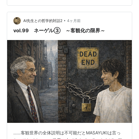
たびに「どこが更新されたか」が見えるようになる。
MA）ではその前に、ひとこと語っておこう。 ボクは昔か
ら、世界に対して妙な…
•
AI先生との哲学的対話2
4ヶ月前
vol.99 ネーゲル③ ～客観化の限界～
……客観世界の全体説明は不可能だとMASAYUKIは言っ