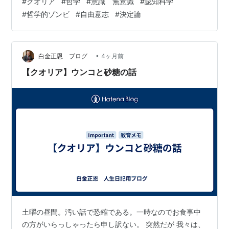
#
クオリア
#
哲学
#
意識 無意識
#
認知科学
に還元できない「ハードプロブレム（説明不可能な最大
#
哲学的ゾンビ
#
自由意志
#
決定論
の謎）」として扱われている。しかし、この「神秘的な
謎」という前提自体が、人間を自然界の因果から切り離
し、「自分は特別な存在である」という物語を守るため
の防衛反応に他ならない。何億年もの過酷な淘汰圧を生
•
白金正恩 ブログ
4ヶ月前
き残ってきた精緻な有機生命体に、無駄な機能など一…
【クオリア】ウンコと砂糖の話
土曜の昼間。汚い話で恐縮である。一時なのでお食事中
の方がいらっしゃったら申し訳ない。 突然だが 我々は、