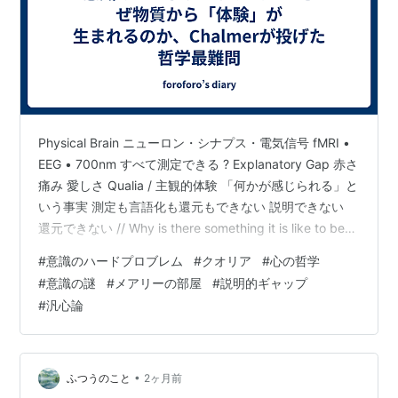
Physical Brain ニューロン・シナプス・電気信号 fMRI •
EEG • 700nm すべて測定できる ? Explanatory Gap 赤さ
痛み 愛しさ Qualia / 主観的体験 「何かが感じられる」と
いう事実 測定も言語化も還元もできない 説明できない
還元できない // Why is there something it is like to be
conscious? The Hard Problem of Consciousness 意識の
#
意識のハードプロブレム
#
クオリア
#
心の哲学
ハードプロブレム——なぜ物質から「体験」が生まれる
#
意識の謎
#
メアリーの部屋
#
説明的ギャップ
のかChalmersが投げた哲学最難問 脳の中で何百億ものニ
#
汎心論
ューロンが発火…
•
ふつうのこと
2ヶ月前