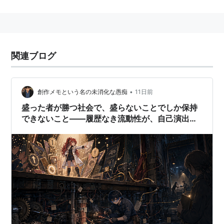
Trailblazer-」主題歌。
作詞：TAKUYA∞ / 作曲：UVERworld / 編曲：
UVERworld・平出悟
関連ブログ
クオリア
アーティスト:
UVERworld
出版社/メーカー:
SMR
•
創作メモという名の未消化な愚痴
11日前
発売日:
2010/09/15
盛った者が勝つ社会で、盛らないことでしか保持
メディア:
CD
クリック
: 7回
できないこと――履歴なき流動性が、自己演出を
この商品を含むブログ (8件) を見る
能力へ変えるとしても
クオリア(ガンダムOO盤)(期間生
産限定盤)
アーティスト:
UVERworld
出版社/メーカー:
SMR
発売日:
2010/09/15
メディア:
CD
購入
: 2人
クリック
: 35回