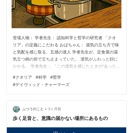
登場人物： 学者先生： 認知科学と哲学の研究者 「クオ
リア」の定義にこだわる おばちゃん： 湯気の立ち方で味
と気配を感じ取る、五感の達人 学者先生が、定食屋の湯
気立つ鍋の前で立ち止まっていた。 湯気がふわっと顔に
かかる。 学者先生： 「この湯気を感じたときの“あった
かい”という感覚、それが“クオリア”です。物理的には説
#
クオリア
#
科学
#
哲学
明できない主観的体験です。」 おばちゃん： 「あ〜、わ
#
デイヴィッド・チャーマーズ
かるわかる。湯気の立ち方で、味噌汁の“うんまさ”がわか
るもんな。」 学者先生： 「いえ、クオリアは“味がわか
る”という機能ではなく、“味を感じる”という主観の質の
ことです。」 おばちゃん： 「そやそや。うちなんか、こ
•
ふつうのこと
3ヶ月前
の湯気かい…
歩く足音と、意識の届かない場所にあるもの