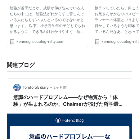
勉強が苦手だとか、成績が伸び悩んでいる人
旅ランしていたら、向こ
たちの中には、勉強法がわからずに苦しんで
お兄さんがかなりのスピ
いる人たちもずいぶんといるのではないかと
ランナーの体型というよ
思います。 以下、小学高学年の子どもでもわ
何かしているような印象で
かるように、できるわけわかりやすく「勉強
ているんだなあ、と思っ
法」を解説したいと思います。参考にしてく
いった。 そうしたら、ま
kenmogi.cocolog-nifty.com
kenmogi.cocolog-nif
ださい。 なお、ここで解説する勉強法は、大
ガタイの良いお兄さんが
人になってもも...
の筋肉が鍛え上...
関連ブログ
•
foroforo’s diary
2ヶ月前
意識のハードプロブレム——なぜ物質から「体
験」が生まれるのか、Chalmerが投げた哲学最難
問