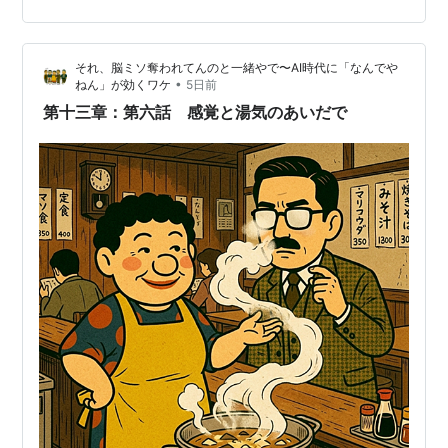
たちはそんな、心のなかで絶え間なく上演される群像劇
に深く入り込み、足元に咲く花や、肌を撫でる風の感覚
といった、日常の静かで美しい風景をいとも簡単に見過
それ、脳ミソ奪われてんのと一緒やで〜AI時代に「なんでや
ごしてしまいます。 人が、複雑な社会のなかで他者と交
•
ねん」が効くワケ
5日前
わりながら生き抜いていくことは、途方もない労力を伴
第十三章：第六話 感覚と湯気のあいだで
います。 その波間のなかで迷わずに進…