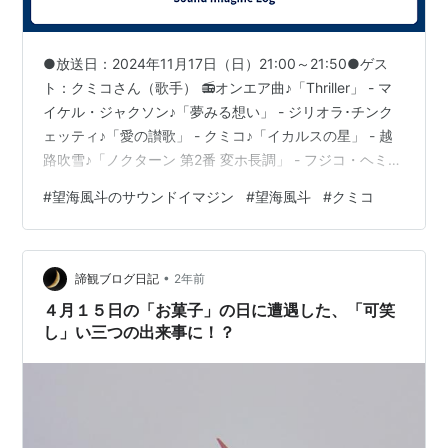
●放送日：2024年11月17日（日）21:00～21:50●ゲス
ト：クミコさん（歌手） 📻️オンエア曲♪「Thriller」 - マ
イケル・ジャクソン♪「夢みる想い」 - ジリオラ･チンク
ェッティ♪「愛の讃歌」 - クミコ♪「イカルスの星」 - 越
路吹雪♪「ノクターン 第2番 変ホ長調」 - フジコ・ヘミン
グ 🎧️耳を澄ます音キジバトの鳴き声🕊️ www.nhk.jp この
#
望海風斗のサウンドイマジン
#
望海風斗
#
クミコ
投稿をInstagramで見る
•
諦観ブログ日記
2年前
４月１５日の「お菓子」の日に遭遇した、「可笑
し」い三つの出来事に！？