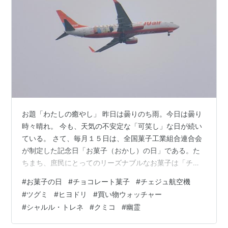
お題「わたしの癒やし」 昨日は曇りのち雨。今日は曇り
時々晴れ。 今も、天気の不安定な「可笑し」な日が続い
ている。 さて、毎月１５日は、全国菓子工業組合連合会
が制定した記念日「お菓子（おかし）の日」である。た
ちまち、庶民にとってのリーズナブルなお菓子は「チョ
コレート」であろうか？ 特に、袋入りのピーナッツ・チ
#
お菓子の日
#
チョコレート菓子
#
チェジュ航空機
ョコは美味しいがために、１９６４年発売カルビーのか
#
ツグミ
#
ヒヨドリ
#
買い物ウォッチャー
っぱえびせんのキャッチコピー「やめられない、止まら
#
シャルル・トレネ
#
クミコ
#
幽霊
ない」のようになっている。 しか～し、袋入りの個数や
一個入り量の僅少によるステルス値上げが、一向に収ま