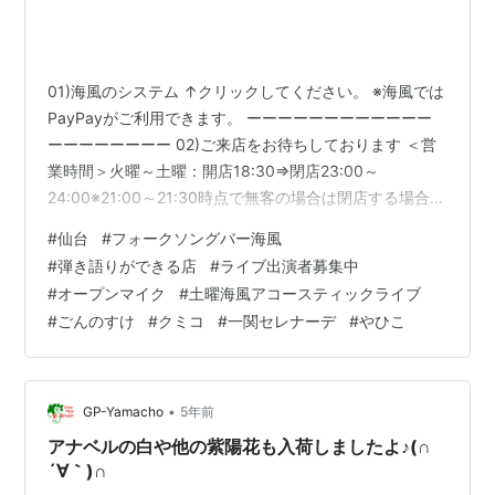
01)海風のシステム ↑クリックしてください。 ※海風では
PayPayがご利用できます。 ーーーーーーーーーーーー
ーーーーーーーー 02)ご来店をお待ちしております ＜営
業時間＞火曜～土曜：開店18:30⇒閉店23:00～
24:00※21:00～21:30時点で無客の場合は閉店する場合も
あります。※21:00以降のご来店の場合、一報いただける
#
仙台
#
フォークソングバー海風
と幸いです。 日曜：開店14:00⇒閉店20:00(遅くても)月
#
弾き語りができる店
#
ライブ出演者募集中
曜：定休日 ＜連絡先＞mail：
#
オープンマイク
#
土曜海風アコースティックライブ
shingohiromi52@gmail.com(終日)BINのラインかメッセ
#
ごんのすけ
#
クミコ
#
一関セレナーデ
#
やひこ
ンジャー(終日)海風：022-714-3922(18:00～20:00) ー
ーーー…
•
GP-Yamacho
5年前
アナベルの白や他の紫陽花も入荷しましたよ♪(∩
´∀｀)∩