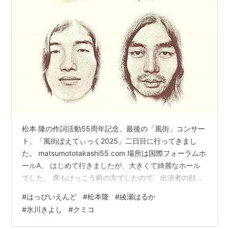
松本 隆の作詞活動55周年記念、最後の「風街」コンサー
ト、「風街ぽえてぃっく2025」二日目に行ってきまし
た。 matsumototakashi55.com 場所は国際フォーラムホ
ールA。 はじめて行きましたが、大きくて綺麗なホール
でした。 席もけっこう前の方でしたので、出演者の顔・
表情などが肉眼で見れたのは嬉しかったです。 これま
#
はっぴいえんど
#
松本隆
#
綾瀬はるか
で、いわゆるバンド形式のライブには行ってきたもの
#
氷川きよし
#
クミコ
の、このコンサートのように（違いは何でしょうね？）
歌手をメイン（？）というか、歌い手＋バックバンドと