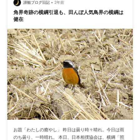
•
諦観ブログ日記
2年前
角界奇跡の横綱引退も、田んぼ人気鳥界の横綱は
健在
お題「わたしの癒やし」 昨日は曇り時々晴れ。今日は雨
のち曇り、一時晴れ。 本日、日本相撲協会は、横綱「照