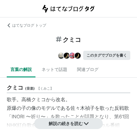
はてなブログ トップ
クミコ
このタグでブログを書く
言葉の解説
ネットで話題
関連ブログ
クミコ
(
音楽
)
【
くみこ
】
歌手。高橋クミコから改名。
原爆の子の像のモデルである佐々木禎子を歌った反戦歌
「INORI 〜祈り〜」を歌ったことが話題となり、第61回
解説の続きを読む
NHK紅白歌合戦で初出場。静岡放送のローカル番組
「soleいいね!」のゲストコメンテーターとしての出演経