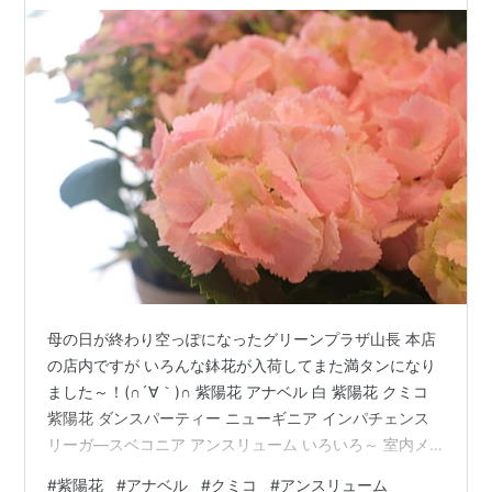
母の日が終わり空っぽになったグリーンプラザ山長 本店
の店内ですが いろんな鉢花が入荷してまた満タンになり
ました～！(∩´∀｀)∩ 紫陽花 アナベル 白 紫陽花 クミコ
紫陽花 ダンスパーティー ニューギニア インパチェンス
リーガ―スベコニア アンスリューム いろいろ～ 室内メ
イン売り場♪ さらにこれからは、観葉植物もどんどん入荷
#
紫陽花
#
アナベル
#
クミコ
#
アンスリューム