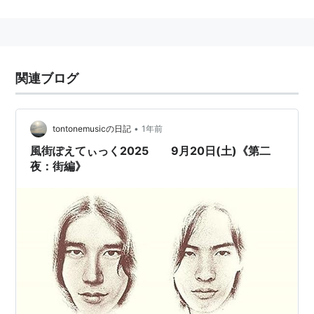
験もある。
INORI~祈り~
アーティスト:
クミコ
関連ブログ
出版社/メーカー:
エイベックスイオ
発売日:
2010/02/24
メディア:
CD
購入
: 1人
クリック
: 75回
•
tontonemusicの日記
1年前
この商品を含むブログ (7件) を見る
風街ぽえてぃっく2025 9月20日(土)《第二
夜：街編》