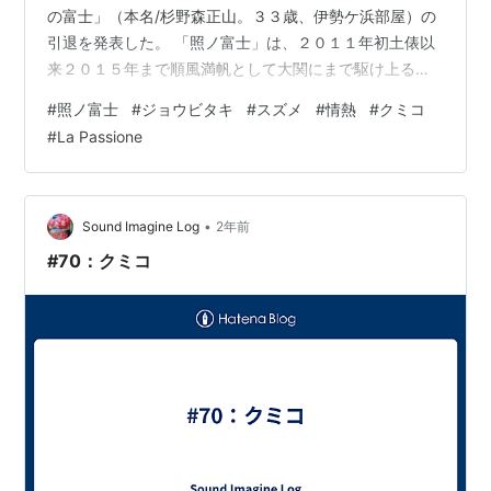
の富士」（本名/杉野森正山。３３歳、伊勢ケ浜部屋）の
引退を発表した。 「照ノ富士」は、２０１１年初土俵以
来２０１５年まで順風満帆として大関にまで駆け上る
も、２０１９年怪我や病気等から転げ落ちる（※1）かの
#
照ノ富士
#
ジョウビタキ
#
スズメ
#
情熱
#
クミコ
ように序二段まで転落した。しかし、そんな屈辱にもめ
#
La Passione
げることなく、２０２１年には最高位の横綱まで昇りつ
めた
（https://news.livedoor.com/article/detail/27960458/
）。 言わば、天国から地獄を経験した奇跡のモンゴル出
•
Sound Imagine Log
2年前
身横綱であった。 元白鵬が照ノ富士…
#70：クミコ