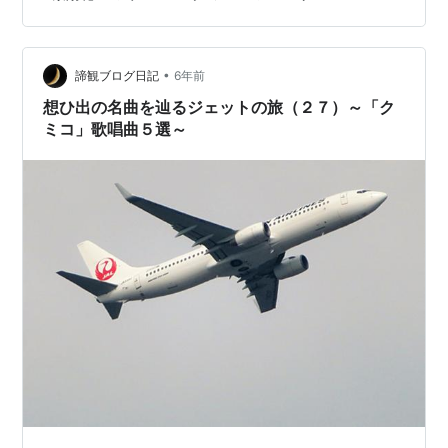
しますのでお楽しみに♪(*'▽')
・・・・・・・・・・・・・・・・・・・・・ 山長
YouYubeチャンネル開設しました♪ 毎週、植物プレゼント
•
キャンペーンしてます♪ぜひご覧ください♪ グリーンプラ
諦観ブログ日記
6年前
ザ山長GP-Yamacho - YouTube ・・・・・・・・・・…
想ひ出の名曲を辿るジェットの旅（２７）～「ク
ミコ」歌唱曲５選～