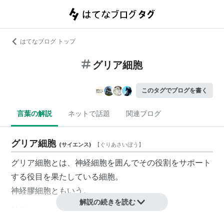
はてなブログ トップ
グリア細胞
このタグでブログを書く
言葉の解説
ネットで話題
関連ブログ
グリア細胞
(
サイエンス
)
【
ぐりあさいぼう
】
グリア細胞とは、
神経細胞
を囲んでその役割をサポート
する役目を果たしている細胞。
神経膠細胞ともいう。
解説の続きを読む
神経の中で
ニューロン
の隙間を埋め、それらニューロン