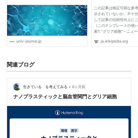
この記事は検証可能な参
示されていないか、不十分
して記事の信頼性向上に
（このテンプレートの使い
索?: "グリア細胞" – ニュー
ー · CiNii · J-STAGE · ND
univ-journal.jp
ja.wikipedia.org
サーチ · TWL (2017年5
アさいぼう...
関連ブログ
•
生きている を考えてみる
6ヶ月前
ナノプラスティックと脳血管関門とグリア細胞