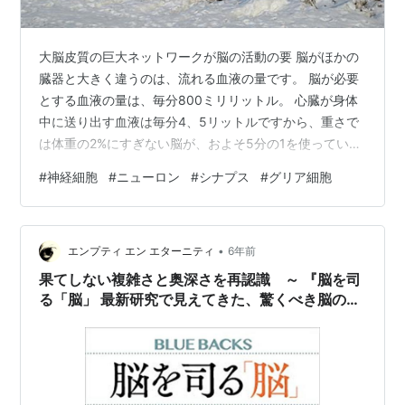
大脳皮質の巨大ネットワークが脳の活動の要 脳がほかの
臓器と大きく違うのは、流れる血液の量です。 脳が必要
とする血液の量は、毎分800ミリリットル。 心臓が身体
中に送り出す血液は毎分4、5リットルですから、重さで
は体重の2%にすぎない脳が、およそ5分の1を使っている
のです。 その中でも最も多く血液を必要とするのが、司
#
神経細胞
#
ニューロン
#
シナプス
#
グリア細胞
令塔である前頭連合野です。 脳は、およそ10%の神経細
胞(ニューロン)と、90%のグリア細胞(神経膠細胞)で構成
されています。 主役は脳の全体の10%しかない神経細胞
•
で、情報処理という脳の機能を支えています。 グリア細
エンプティ エン エターニティ
6年前
胞は、栄養補給などで神経細胞を助けています。 神経細
果てしない複雑さと奥深さを再認識 ～ 『脳を司
胞を構成する物…
る「脳」 最新研究で見えてきた、驚くべき脳のは
たらき』 ～