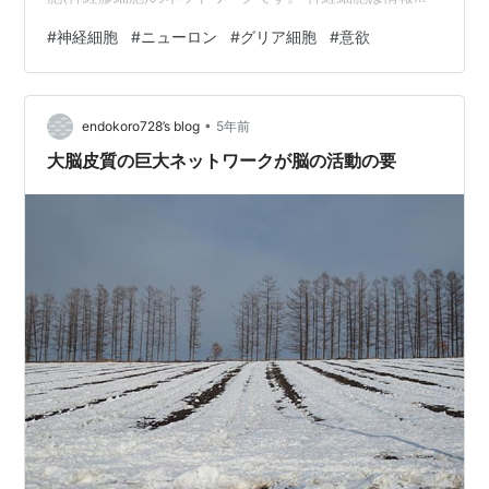
理の主役で、グリア細胞は神経細胞を保護し、栄養を与
#
神経細胞
#
ニューロン
#
グリア細胞
#
意欲
えたり老廃物を排除するのが役目です。 ニューロンと血
管を繋ぐ役割も担っています。 神経細胞の老化には、い
くつかパターンがあります。 まず、数が減っていく老化
•
です。 加齢に伴い、神経細胞一つひとつの働きは低下し
endokoro728’s blog
5年前
ますが、全体の数も減ってしまうのです。 その数は、ま
大脳皮質の巨大ネットワークが脳の活動の要
いにち10～20万個に達す…