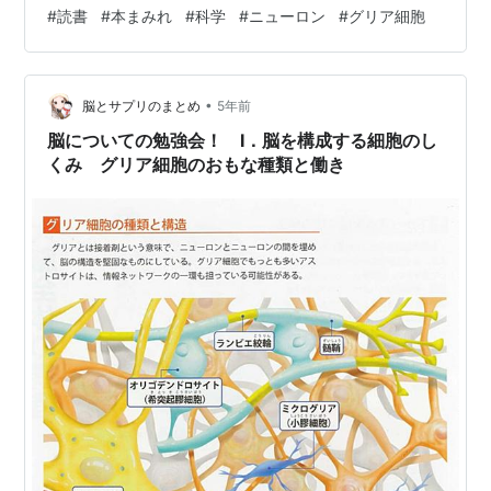
(2022/10/7時点) 楽天で購入 つむじまがりの神経科学講
#
読書
#
本まみれ
#
科学
#
ニューロン
#
グリア細胞
義 小倉明彦 著 これが面白かった。科学系読み物の中で
は池谷裕二先生以来、超久々のヒット。面白くて一旦本
閉じて深呼吸した。 ニューロンについて高校程度の基礎
•
知識があり、かつニューロンに興味があるひとだったら
脳とサプリのまとめ
5年前
理解できる内容です。 はー はー はー ちょうおもしろ
脳についての勉強会！ Ⅰ．脳を構成する細胞のし
い…。ちょっとよ…
くみ グリア細胞のおもな種類と働き