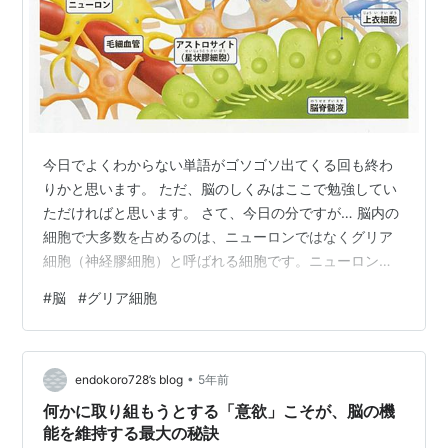
今日でよくわからない単語がゴソゴソ出てくる回も終わ
りかと思います。 ただ、脳のしくみはここで勉強してい
ただければと思います。 さて、今日の分ですが… 脳内の
細胞で大多数を占めるのは、ニューロンではなくグリア
細胞（神経膠細胞）と呼ばれる細胞です。ニューロンの
10倍もの数のグリア細胞が脳を空間的に支えたり、栄養
#
脳
#
グリア細胞
を与えるなどの生化学的な支援を行うことで、脳の複雑
きわまりない情報ネットワークが支障なく稼働されてい
ます。 グリア細胞には、３つの種類があります。もとも
•
多いのはアストロサイト（星状膠細胞）で、その名の通
endokoro728’s blog
5年前
り、星形の突起をもっています。この複数の突起をニュ
何かに取り組もうとする「意欲」こそが、脳の機
ーロンの各部位や脳内を走る毛細血管などに…
能を維持する最大の秘訣