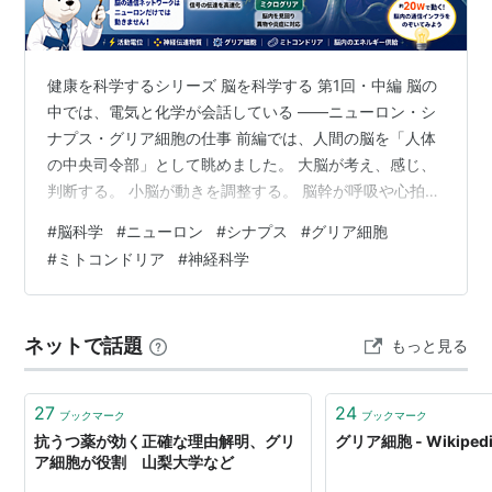
健康を科学するシリーズ 脳を科学する 第1回・中編 脳の
中では、電気と化学が会話している ――ニューロン・シ
ナプス・グリア細胞の仕事 前編では、人間の脳を「人体
の中央司令部」として眺めました。 大脳が考え、感じ、
判断する。 小脳が動きを調整する。 脳幹が呼吸や心拍な
どの生命維持を支える。 しかし、脳の内部に小さな司令
#
脳科学
#
ニューロン
#
シナプス
#
グリア細胞
官がいて、電話を片手に各部署へ命令を出しているわけ
#
ミトコンドリア
#
神経科学
ではありません。 頭蓋骨の中にあるのは、無数の細胞
と、その間を行き交う電気信号や化学物質です。 私たち
が、 「今日は何を食べようか」 と考えるとき。 昔の出
ネットで話題
もっと見る
来事を思い出すとき。 目の前の危険に気づくとき。 誰か
の一言に腹を立てるとき…
27
24
ブックマーク
ブックマーク
抗うつ薬が効く正確な理由解明、グリ
グリア細胞 - Wikiped
ア細胞が役割 山梨大学など