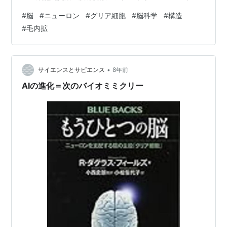
サイト（グリア細胞）・広範囲調節系・神経修飾物質な
#
脳
#
ニューロン
#
グリア細胞
#
脳科学
#
構造
ど、多くの要素が相互作用している脳内環境。近年、脳
#
毛内拡
に関連する情報がメディアやネットでも積極的に発信さ
れて「ニューロン」「シナプス」「神経伝達物質（ドー
パミンなど）」などの用語を見聞きすることも増え、一
素人でもなんとなく脳に対する漠然としたイメージがあ
•
サイエンスとサピエンス
8年前
りましたが、本書を読むと、そんなイメージを軽々と…
AIの進化＝次のバイオミミクリー