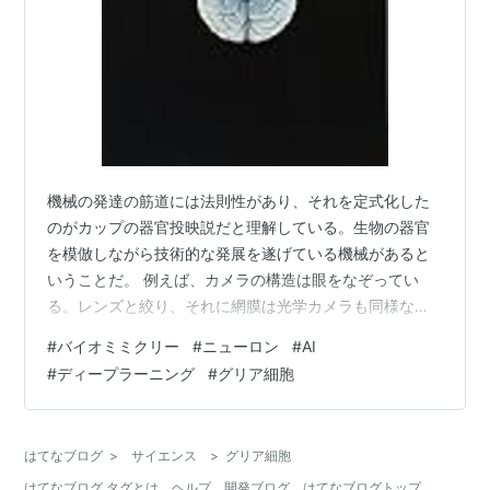
機械の発達の筋道には法則性があり、それを定式化した
のがカップの器官投映説だと理解している。生物の器官
を模倣しながら技術的な発展を遂げている機械があると
いうことだ。 例えば、カメラの構造は眼をなぞってい
る。レンズと絞り、それに網膜は光学カメラも同様な構
造になっている。 バイオミミクリーという表現でも流布
#
バイオミミクリー
#
ニューロン
#
AI
している。生物の持つ機能や特徴を意識的かつ技術的に
#
ディープラーニング
#
グリア細胞
取り込んだ開発手法だ。 そういう考え方からするとAIの
一部も器官投映と言えなくもない。とりわけニューラル
ネットワークがそうだ。 ニューラルネットワークは神経
はてなブログ
>
サイエンス
>
グリア細胞
の悉無律とそのネットワーク構造を電子的に模倣したも
はてなブログ タグとは
ヘルプ
開発ブログ
はてなブログトップ
のだといえる。 その進化は著しく、人間の仕…