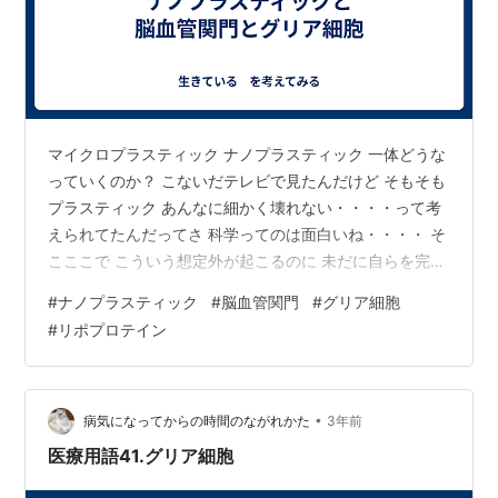
マイクロプラスティック ナノプラスティック 一体どうな
っていくのか？ こないだテレビで見たんだけど そもそも
プラスティック あんなに細かく壊れない・・・・って考
えられてたんだってさ 科学ってのは面白いね・・・・ そ
こここで こういう想定外が起こるのに 未だに自らを完全
だと思ってんだから・・・・ 風化 変性 崩壊・・・・・
#
ナノプラスティック
#
脳血管関門
#
グリア細胞
宇宙の光や環境の刺激や きっと生き物の力も すごいんだ
#
リポプロテイン
は 置いておいて ナノプラスティック こいつがいとも簡
単に細胞の中に入り込むんだってさ 脳にも！！ 脳には
「脳血管関門」ってものがある 昔は これは物理的な「バ
リア」みたいなもんだと思ってた でも これはグリア細胞
•
病気になってからの時間のながれかた
3年前
なんだよ…
医療用語41.グリア細胞