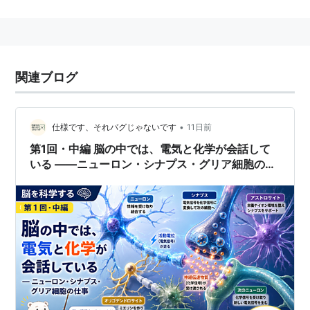
の代謝を仲介すると共に支持組織としても働いている細
胞。
正常な脳において生理的な機能を営んでいるほか、ある
程度の再生能力があり、脳実質の障害に対する修復に際
関連ブログ
して重要な役割を果たす。
グリア細胞には、神経細胞が減少して脳が萎縮するなど
の変化を補う機能があるといわれている。
•
仕様です、それバグじゃないです
11日前
第1回・中編 脳の中では、電気と化学が会話して
いる ――ニューロン・シナプス・グリア細胞の仕
事