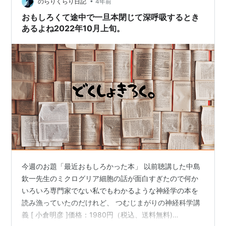
•
ュワン細胞との違いについて | コラム | TOKYOひまわり
のらりくらり日記
4年前
クリニック (tokyohimacl.com) 昨日のブログで私…
おもしろくて途中で一旦本閉じて深呼吸するとき
あるよね2022年10月上旬。
今週のお題「最近おもしろかった本」 以前聴講した中島
欽一先生のミクログリア細胞の話が面白すぎたので何か
いろいろ専門家でない私でもわかるような神経学の本を
読み漁っていたのだけれど、 つむじまがりの神経科学講
義 [ 小倉明彦 ]価格：1980円（税込、送料無料)