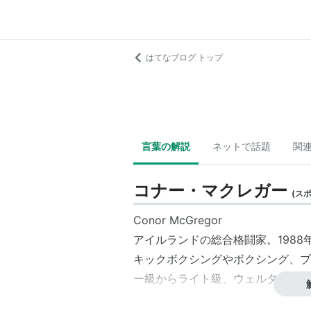
はてなブログ トップ
言葉の解説
ネットで話題
関
コナー・マクレガー
(
ス
Conor McGregor
アイルランドの総合格闘家。1988年
キックボクシングやボクシング、ブ
ー級からライト級、ウェルター級へ