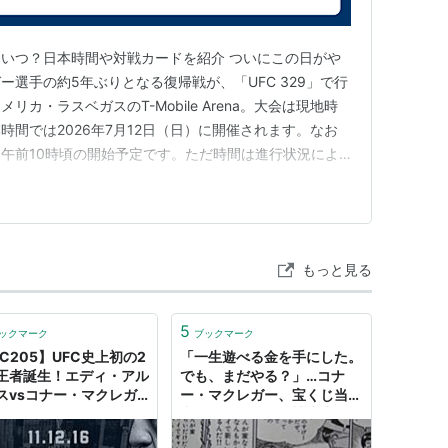
いつ？日本時間や対戦カードを紹介 ついにこの日がや
選手の約5年ぶりとなる復帰戦が、「UFC 329」で行
カ・ラスベガスのT-Mobile Arena。大会は現地時
本時間では2026年7月12日（日）に開催されます。なお
午前10時頃の開始予定です。ただ時間は進行状況によ
ると安心ですね。 日本ではU-NEXTでライブ配信が
らリアルタイムで観戦することができます。↓↓ ■
もっと見る
5
ックマーク
ブックマーク
FC205】UFC史上初の2
「一生遊べる金を手にした。
王者誕生！エディ・アル
でも、まだやる？」…コナ
スvsコナー・マクレガ
ー・マクレガー、宝くじ当選
マクレガーが2RKO勝
者、そして冨樫義博先生
 - ゴトーのブログ
（笑） - INVISIBLE Dojo.