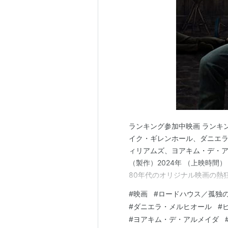
ランキング参加中映画 ランキン
イク・ギレンホール、ダニエ
ィリアムズ、ヨアキム・デ・
（製作）2024年 （上映時間） 12
80年代のオリジナル映画の熱
ーのダルトン（ジェイク･ギレ
#
映画
#
ロードハウス／孤独
用心棒の仕事に就く。しかし
#
ダニエラ・メルヒオール
#
youtu.be こ…
#
ヨアキム・デ・アルメイダ