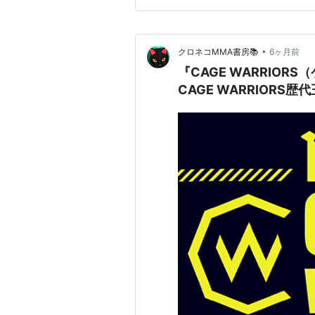
•
クロネコMMA書房📚
6ヶ月前
『CAGE WARRIOR
CAGE WARRIORS歴