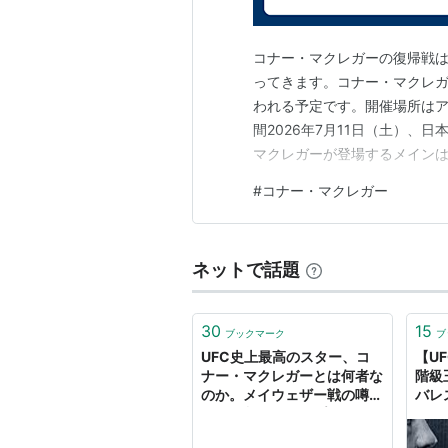
コナー・マクレガーの復帰戦は
ってきます。コナー・マクレガー
われる予定です。開催場所はアメリ
間2026年7月11日（土）、日
マクレガーが登場するメインは
って前後しますので、朝から見て
#
コナー・マクレガー
予定されていますので、自宅か
⇒⇒ UFC329、マ…
ネットで話題
30
15
ブックマーク
ブ
UFC史上最高のスター、コ
【U
ナー・マクレガーとは何者な
階級
のか。メイウェザー戦の噂や
バレ
二階級制覇に至るプロセスを
ーは
紹介。 | ゴトーのブログ
利！