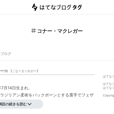
コナー・マクレガー
連ブログ
ポーツ
)
【
こなーまくれがー
】
はてな
はてな
7月14日生まれ。
はてな
ラジリアン柔術をバックボーンとする選手でフェザ
Copyrig
と階級を上げている。
解説の続きを読む