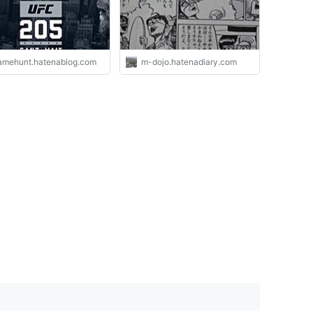
ーQUIET & COLORFUL
PLACE-
amehunt.hatenablog.com
m-dojo.hatenadiary.com