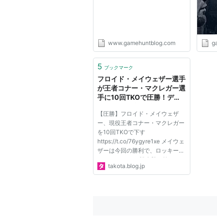
www.gamehuntblog.com
g
5
ブックマーク
フロイド・メイウェザー選手
が王者コナー・マクレガー選
手に10回TKOで圧勝！デビ
ューから50戦全勝 : タコタ
【圧勝】フロイド・メイウェザ
屋タコタ
ー、現役王者コナー・マクレガー
を10回TKOで下す
https://t.co/76ygyre1xe メイウェ
ザーは今回の勝利で、ロッキー・
マルシアノの49戦全勝を抜きデ
takota.blog.jp
ビューから50戦全勝を飾った。
pic.twitter.com/jfRVLaDtBH —
ライブドアニュース
(@livedoornews) 2017年8月27日
ざっくり言うと ・メイウェザ...