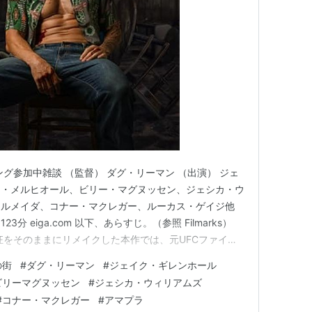
グ参加中雑談 （監督） ダグ・リーマン （出演） ジェ
ラ・メルヒオール、ビリー・マグヌッセン、ジェシカ・ウ
アルメイダ、コナー・マクレガー、ルーカス・ゲイジ他
3分 eiga.com 以下、あらすじ。（参照 Filmarks）
狂をそのままにリメイクした本作では、元UFCファイタ
ンホール）が、フロリダキーズにある“ロードハウス”で
の街
#
ダグ・リーマン
#
ジェイク・ギレンホール
、この美しい島がただの楽園ではないことを知る。
ビリーマグヌッセン
#
ジェシカ・ウィリアムズ
#
コナー・マクレガー
#
アマプラ