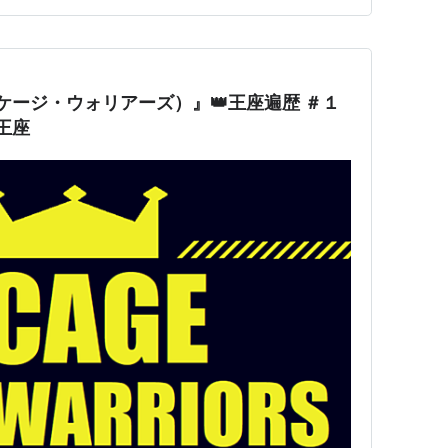
S（ケージ・ウォリアーズ）』👑王座遍歴 ＃１
代王座