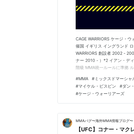
CAGE WARRIORS ケージ・ウ
催国 イギリス イングランド ロ
WARRIORS 創設者 2002 - 
ナー 2010 - ）*2 イアン・デ
階級 MMA統一ルールに準拠 
リンク 公式サイト Instagram こ
#
MMA
#
ミックスドマーシャ
#
マイケル・ビスピン
#
ダン
#
ケージ・ウォーリアーズ
MMAパグ〜海外MMA情報ブログ〜
【UFC】コナー・マク