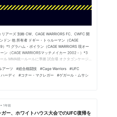
ォリアーズ 別称 CW、CAGE WARRIORS FC、CWFC 開
ンドン 他 所有者 ドギー・トゥルーマン（CAGE
2009）*1 グラハム・ボイラン（CAGE WARRIORS 現オー
ィーン（CAGE WARRIORSマッチメイカー 2002 - ）*3
ルール MMA統一ルールに準拠 試合場 オクタゴンケージ
の投稿をInstagramで見る www.instagra…
ルアーツ
#
総合格闘技
#
Cage Warriors
#
UFC
・ハーディ
#
コナー・マクレガー
#
ゲガール・ムサシ
•
1年前
レガー、ホワイトハウス大会でのUFC復帰を