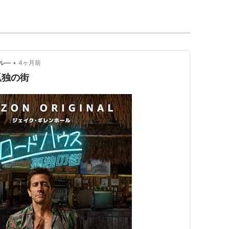
•
ル―
4ヶ月前
孤独の街