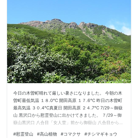
今日の木曽町晴れて厳しい暑さになりました。 今朝の木
曽町最低気温 １８.0℃ 開田高原 １７.6℃ 昨日の木曽町
最高気温 ３０.4℃真夏日 開田高原 ２４.7℃ 7/29～御嶽
山 黒沢口から慰霊登山に出かけてきました。 ７/29～御
嶽山黒沢口 八合目「女人堂」前から御嶽山 八合目から三
ノ池登山道コースが通行禁止のため、剣ケ峰コースでの
#
慰霊登山
#
高山植物
#
コマクサ
#
チシマギキョウ
登山で、 林の中を抜けると台風並みの強風と、濃霧の中