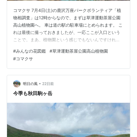
コマクサ 7月4日(土)の鹿沢万座パークボランティア「植
物相調査」は12時からなので、まずは草津運動茶屋公園
高山植物園へ。 車は道の駅の駐車場にとめられます。 こ
れは最後に撮っておきましたが、一応ここが入口という
ことで。まあ、植物園という感じでもないんですけれど
もね。右端の句碑は山頭火の「もめやうたへや湯けむり
#
みんなの花図鑑
#
草津運動茶屋公園高山植物園
湯けむり」です。 たか爺はとりあえず、撮れやうつせや
#
コマクサ
コマクサコマクサでございました!? こちらの句碑は石鳥
の「駒草の雲居に遊ぶいのちかな」。この人は知らない
けど…。 キバナノヤマオダマキ 他に撮っていた花も載せ
ておきます。 アカショウマ ベニボタル 光らないけどね!?
•
明日の風
22日前
シモツケソウ オカ…
今季も秋田駒ヶ岳