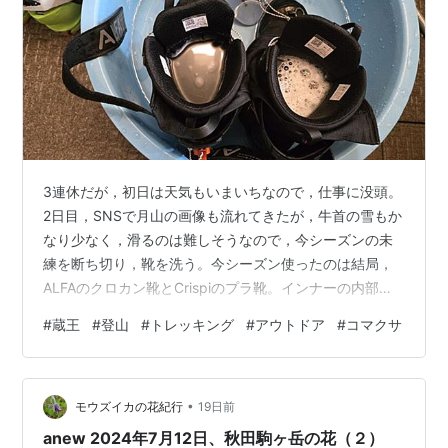
3連休だが，初日は天気もいまいちなので，仕事に没頭。
2日目，SNSで月山の画像も流れてきたが，牛首の雪もか
なり少なく，滑るのは難しそうなので，今シーズンの未
練を断ち切り，靴を洗う。今シーズン使ったのは結局，
ALFAのクロカン靴とCrispiのプラ靴。インナーの内部を
洗剤でジャバジャバ洗って干す その後，天気も良くなり
#
蔵王
#
登山
#
トレッキング
#
アウトドア
#
コマクサ
そうなので，山に行くことにする。とりあえず村田ICで
高速を降りて，蕎麦屋を探し，千寿庵へ。 太蕎麦を食べ
る。昼食後，蔵王方面，大黒天へ。13:10 大黒天P発。階
•
段登山道を登り始める。 13:50 刈田岳着。神社にお参り
モウズイカの花紀行
19日前
をする。 その後，ガスの馬の背を歩き，熊野岳方面へ。
anew 2024年7月12日、秋田駒ヶ岳の花（２）