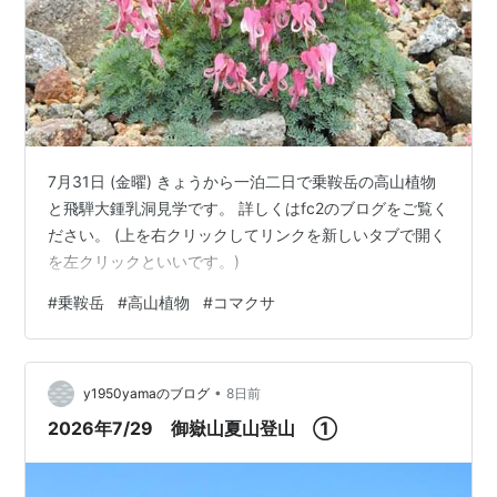
7月31日 (金曜) きょうから一泊二日で乗鞍岳の高山植物
と飛騨大鍾乳洞見学です。 詳しくはfc2のブログをご覧く
ださい。 (上を右クリックしてリンクを新しいタブで開く
を左クリックといいです。)
#
乗鞍岳
#
高山植物
#
コマクサ
•
y1950yamaのブログ
8日前
2026年7/29 御嶽山夏山登山 ①