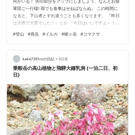
何かいる！ 矢印部分をアップにしましょう、なんとお猿
軍団ご一行様! 雨でも食事はせねばならぬ。 この時間に
なると、下山者とすれ違うことも多くなります。 『昨日
は大雨で大変でした！』とか 『今日はいいですよ～！』
って。 暗い空を見上げて、ほんまかいな？とつぶやく
#
登山
#
燕岳
#
イルカ
#
槍ヶ岳
#
コマクサ
（笑） あの上が燕山荘だけど、ガスで見えず。 晴れ女パ
ワーは、幻となると思いきや え？ 何これ！ 燕山荘まで
あと一歩のところで、青空が見えてきましたよ。 うぇ～
•
ぃ♪ 風が強いので、雲を飛ばしてくれたみたい。 やは
kaka7261ccの日記
6日前
り、持ってるわ～（笑） で、燕山荘で休憩する前に、燕
乗鞍岳の高山植物と飛騨大鍾乳洞 (一泊二日、初
岳方面へ。 これならイル…
日)