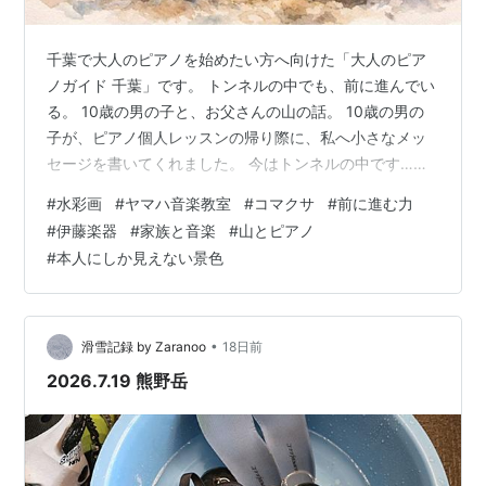
千葉で大人のピアノを始めたい方へ向けた「大人のピア
ノガイド 千葉」です。 トンネルの中でも、前に進んでい
る。 10歳の男の子と、お父さんの山の話。 10歳の男の
子が、ピアノ個人レッスンの帰り際に、私へ小さなメッ
セージを書いてくれました。 今はトンネルの中です…。
トンネルから出れば、幸せです…。 はっぴょう会、がん
#
水彩画
#
ヤマハ音楽教室
#
コマクサ
#
前に進む力
ばります。 その文字は、迷いながらも前へ進もうとする
#
伊藤楽器
#
家族と音楽
#
山とピアノ
気持ちがにじんでいて、 読んだ瞬間、胸の奥がじんわり
#
本人にしか見えない景色
と温かくなりました。 彼は今、発表会に向けて一生懸命
に練習しています。 うまく弾けない日もある。 気持ちが
沈む日もある。 でも、それでも前に進もうとしている。
そんな姿を、毎週送り…
•
滑雪記録 by Zaranoo
18日前
2026.7.19 熊野岳