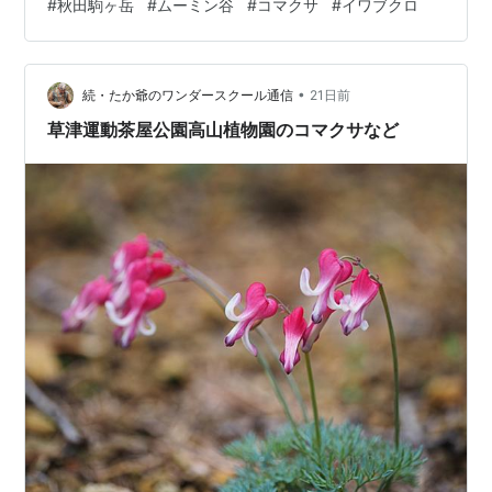
#
秋田駒ヶ岳
#
ムーミン谷
#
コマクサ
#
イワブクロ
＿＿＿＿＿＿＿＿＿＿＿＿＿＿＿＿＿＿＿＿＿＿＿＿＿
＿＿＿＿＿＿＿＿＿＿＿＿＿＿ （本頁は「・・・秋田駒
ヶ岳の花（１）」の続きである。）男岳分岐からムーミ
•
ン谷に下りる道はとても急だ。いつも落石にヒヤヒヤす
続・たか爺のワンダースクール通信
21日前
る。女岳の姿は丸みを帯びて優しい。ムーミン谷に下り
草津運動茶屋公園高山植物園のコマクサなど
た場所で道が分岐している。女岳に…