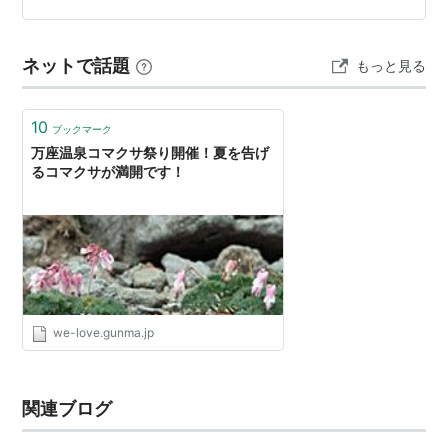
シに、どう敷くの？などと訊いてくる ┐(´д｀)┌ 最大5人
の蚕棚（下段）に、我々と同じようなご夫婦連れで、 全
ネットで話題
もっと見る
部で4人が使…
10
ブックマーク
万座温泉コマクサ祭り開催！夏を告げ
るコマクサが満開です！
we-love.gunma.jp
関連ブログ