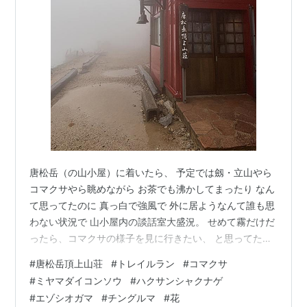
唐松岳（の山小屋）に着いたら、 予定では劔・立山やら
コマクサやら眺めながら お茶でも沸かしてまったり なん
て思ってたのに 真っ白で強風で 外に居ようなんて誰も思
わない状況で 山小屋内の談話室大盛況。 せめて霧だけだ
ったら、コマクサの様子を見に行きたい、 と思ってたけ
ど もう帰り（下山時）でいいや（帰りも難しいかもしれ
#
唐松岳頂上山荘
#
トレイルラン
#
コマクサ
ないが） 夕食まですることないので 昼寝でもしようか
#
ミヤマダイコンソウ
#
ハクサンシャクナゲ
と、布団スペースを作っておくことに。 夫も布団を広げ
#
エゾシオガマ
#
チングルマ
#
花
た。 夫は山によく行くくせに、 初めての山小屋泊のワタ