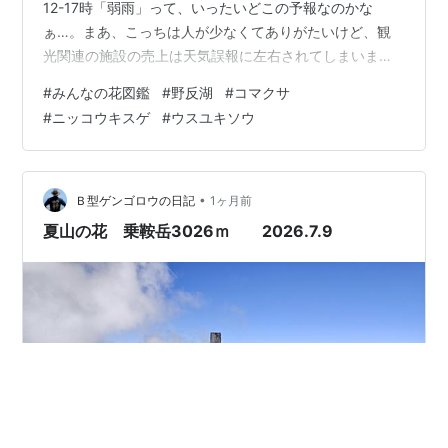
12-17時「弱雨」って、いったいどこの予報なのかな
ぁ…。まあ、こっちは人が少なくてありがたいけど、観
光関連の施設の売上は天気誤報に左右されてしまいます
よねぇ…。 ゼンテイカ(ニッコウキスゲ) まだ蕾のほうが
#
みんなの花図鑑
#
野反湖
#
コマクサ
多かったかな。 コマクサの植栽地までは、ここから少し
#
ニッコウキスゲ
#
ウスユキソウ
上ります。奥に小さく見えている砂礫地です。 これはや
っぱりこう撮りたいし。 こうも撮りたいし!? まあ、他に
人もいないもので…。 ウスユキソウ コマクサの植栽地に
到着です。 野反湖側にも咲いているのですが、通路側に
•
Ｂ型ゲンゴロウの日記
1ヶ月前
花がないと野反湖…
夏山の花 乗鞍岳3026ｍ 2026.7.9