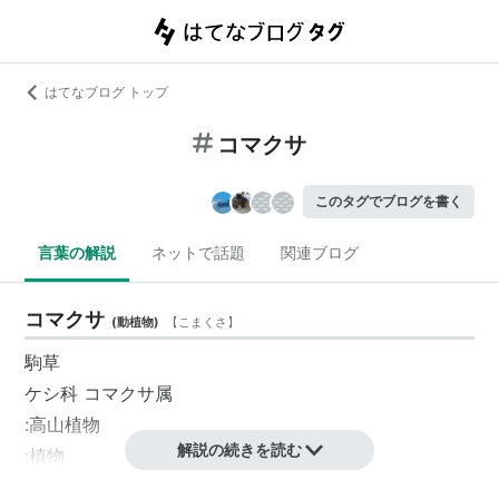
はてなブログ トップ
コマクサ
このタグでブログを書く
言葉の解説
ネットで話題
関連ブログ
コマクサ
(
動植物
)
【
こまくさ
】
駒草
ケシ科 コマクサ属
:高山植物
解説の続きを読む
:植物