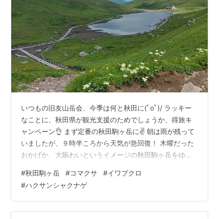
いつもの旧友山岳会、今季は何と秋田に(ﾟoﾟ)/ ラッキー
なことに、秋田県が観光支援のためでしょうか、得旅キ
ャンペーン👌 まず定番の秋田駒ヶ岳に✌️ 朝は雨が残って
いましたが、９時半ころから天気が急回復！ 木曜だった
おかげか、大賑わいというイメージの秋田駒ヶ岳をゆっ
くり楽しめました👍(もう10回以上来ていますが初め
#
秋田駒ヶ岳
#
コマクサ
#
イワブクロ
て？、笑) チングルマはほぼ綿毛でしたが😅、コマクサが
#
ハクサンシャクナゲ
まだまだきれい(^^;) 私が好きなイワブクロも存在感👌 さ
らにハクサンシャクナゲも(^^) ちょっと暑いのだけが難
でしたが、皆さん満足してくれたよう＼(-o-)／