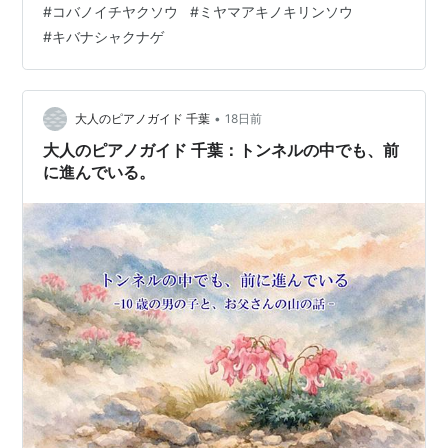
#
コバノイチヤクソウ
#
ミヤマアキノキリンソウ
の登山でした。 7/29～八合目登山道脇には、コバノイチ
#
キバナシャクナゲ
ヤクソウ 7/29～キバナシャクナゲ 7/29～石室山荘で休
憩後、二ノ池・賽の河原経て白竜小屋の三ノ池 7/29～白
竜小屋上で、高山植物の女王コマクサの群生…
•
大人のピアノガイド 千葉
18日前
大人のピアノガイド 千葉：トンネルの中でも、前
に進んでいる。