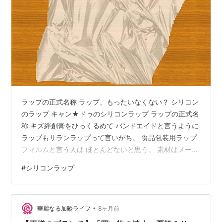
ラップの正式名称 ラップ、もったいなくない？ シリコン
のラップ キャン★ドゥのシリコンラップ ラップの正式名
称 キズ絆創膏をひっくるめて バンドエイドと言うように
ラップもサランラップって言いがち。 食品包装用ラップ
フィルムと言う人は ほとんどないと思う。 素材はメーカ
ーによって違うそうですが ポリ塩化ビニリデンポリエチ
#
シリコンラップ
レンが主な素材。 ポリ塩化ビニリデンは耐熱温度が高く
電子レンジにかける時に適しています。 ポリエチレンは
酸素を通しやすいので 長期間保存する場合には不向きで
•
こちらの方が耐熱温度は低いので 冷蔵庫で保存するだけ
華麗なる加齢ライフ
8ヶ月前
の時などに 適しています。 それを上手に使い分けるのが