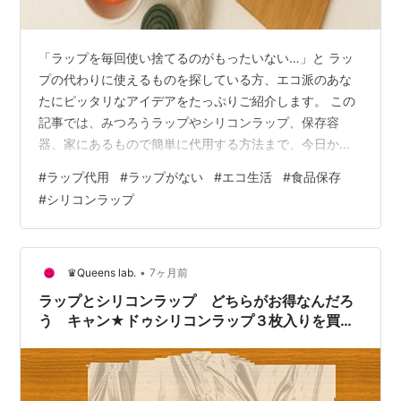
「ラップを毎回使い捨てるのがもったいない…」と ラッ
プの代わりに使えるものを探している方、エコ派のあな
たにピッタリなアイデアをたっぷりご紹介します。 この
記事では、みつろうラップやシリコンラップ、保存容
器、家にあるもので簡単に代用する方法まで、今日から
使える便利な代用品を徹底解説。 「プラスチックごみを
#
ラップ代用
#
ラップがない
#
エコ生活
#
食品保存
減らしたい」「エコな暮らしにシフトしたい」という方
#
シリコンラップ
に、実践的なメリット・デメリット、人気アイテムの選
び方、長く続けるコツやQ＆Aもわかりやすくまとめまし
た。 読めばきっと、あなたも気軽にラップ卒業にチャレ
ンジしたくなりますよ。 ぜひ最後までご覧ください！ ラ
•
♛Queens lab.
7ヶ月前
ップを毎回使い捨てるのがもったいない……
ラップとシリコンラップ どちらがお得なんだろ
う キャン★ドゥシリコンラップ３枚入りを買っ
てみた