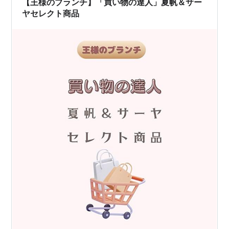
【王様のブランチ】「買い物の達人」夏帆＆サー
いいそうで…
ヤセレクト商品