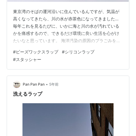
東京湾のそばの運河沿いに住んでいるんですが、気温が
高くなってきたら、川の水が赤茶色になってきました…
毎年これを見るたびに、いかに海と川の水が汚れている
かを痛感するので、できるだけ環境に良い生活を心がけ
たいなと思っています。 海洋汚染の原因のプラごみを少
しでも減らそうと、使っているのがこれらのアイテム。
#
ビーズワックスラップ
#
シリコンラップ
■ビーズワックスラップ オーガニックコットンと麻でで
#
スタッシャー
きた生地を、ミツロウやホホバオイルなどでコーティン
グした天然素材のラップ。 普通のラップのように食器に
かぶせたり、野菜を包んで保存したり、繰り返し使える
うえに用途もいろいろ。ミツロウのほどよいペタペタ感
•
Pan Pan Pan
5年前
が、ちゃんとフタをしてくれます。 ただし…
洗えるラップ