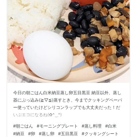
今日の朝ごはん白米納豆蒸し卵五目黒豆 納豆以外、蒸し
器にぶっ込み(⁠≧⁠▽⁠≦⁠)蒸すとき、今までクッキングペーパ
ー使っていたけどシリコンラップでも大丈夫だった！だ
いぶエコになるね(⁠✿⁠^⁠‿⁠^⁠)
#
朝ごはん
#
モーニングプレート
#
蒸し料理
#
白米
#
納豆
#
卵
#
蒸し卵
#
五目黒豆
#
クッキングシート