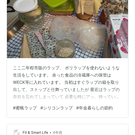
ここ二年程市販のラップ、 ポリラッブを使わないような
生活をしています。 余った食品の冷蔵庫への保管は
WECK等に入れています。 当初はすぐラップの箱を取り
出して、ストップと仕舞っていましたが 最近はラップの
存在を忘れてしまっていて 必要な時にアッ、持っていま
したね。と気が付くほどです。 シリコンラッブ、蜜蝋ラ
#
蜜蝋ラップ
#
シリコンラップ
#
年金暮らしの節約
ップ、ガラス容器これで足ります。 最初は佃煮を保存す
る時ラップで包もうとして、んー。大丈夫かな？ 何故か
ラップの悪い成分が味付けの濃い佃煮のために染み出て
•
くるように 感じてしまったからでした。 いっその事瓶で
Fit & Smart Life
4年前