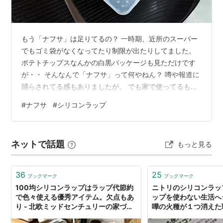
もう「ナフサ」は足りてるの？ 一時期、近所のスーパー
でもゴミ袋がなくなってたり制限が出たりしてました。
ポテトチップスなんかの白黒パッケージも見ただけです
が・・ そんなんで「ナフサ」って何やねん？ 噂や報道に
踊らされてる感もありましたが。 でも家で使ってるもの
を改めて考える機会にもなりました。 「ナフサ」って？
#
ナフサ
#
シリコンラップ
原油を精製する時に必ず生産されるものらしい。 ガソリ
ン・灯油・軽油・重油と精製する時に出る副産物ってこ
となのかしら。 細かいところはよく理解できません。 こ
ネットで話題
もっと見る
の「ナフサ」から作られるもの。 PVC（塩化ビニル樹脂
ビニールシート 排水管 マヨ容器 消しゴム クレジットカ
ード 合成皮革 ホ…
36
25
ブックマーク
ブックマーク
100均シリコンラップはラップ代節約
ニトリのシリコンラッ
で色々使える優秀アイテム。欠点もあ
ップを使わない生活へ
り - 北欧ミッドセンチュリーの家づく
嘩の火種が１つ消えた理
り
ンプルライフ物語