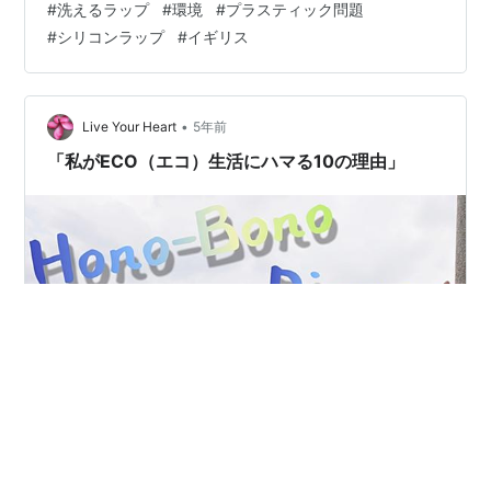
#
洗えるラップ
#
環境
#
プラスティック問題
#
シリコンラップ
#
イギリス
•
Live Your Heart
5年前
「私がECO（エコ）生活にハマる10の理由」