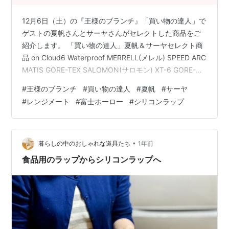
12月6日（土）の『王様のブランチ』「買い物の達人」で
ゲストの夏帆さんとサーヤさんがセレクトした商品をご
紹介します。 「買い物の達人」夏帆＆サーヤセレクト商
品 on Cloud6 Waterproof MERRELL(メレル) SPEED ARC
MATIS GORE-TEX SALOMON(サロモン) XT-6 GORE-
TEX ルルド ドライヘッドスパ マドロムーン Re・De
#
王様のブランチ
#
買い物の達人
#
夏帆
#
サーヤ
Suhada スティック美顔器 mous. ELEBRU 富士ホーロー
#
レンジメート
#
富士ホーロー
#
シリコンラップ
せいろ付きホーロー鍋 レンジメートマグポット 柳宗理
マグマプレートフライパン 22cm シリコンラップ 丸型 ベ
ジカップ レタス 角 ロング…
•
暮らしの中のおしゃれな道具たち
1年前
食品用のラップからシリコンラップへ