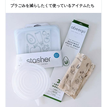
保存と思ったことからいつの間にか食品を保存する時 ラ
プラごみを減らしたくて使っているアイテムたち
ップを使わなくてもよくなりまし…