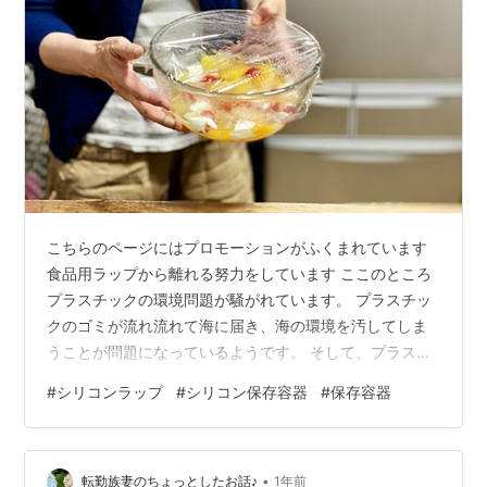
こちらのページにはプロモーションがふくまれています
食品用ラップから離れる努力をしています ここのところ
プラスチックの環境問題が騒がれています。 プラスチッ
クのゴミが流れ流れて海に届き、海の環境を汚してしま
うことが問題になっているようです。 そして、プラスチ
ックの問題は環境だけでなく、私たちの健康にも問題が
#
シリコンラップ
#
シリコン保存容器
#
保存容器
あると言われています。 私は医療関係者ではありません
ので、きちんとしたことを申し上げることはできません
が、プラスチックの細かい破片（ナノプラスチック）
•
が。かなりの量私たちの体の中に入っているそうなので
転勤族妻のちょっとしたお話♪
1年前