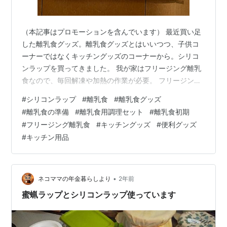
（本記事はプロモーションを含んでいます） 最近買い足
した離乳食グッズ。離乳食グッズとはいいつつ、子供コ
ーナーではなくキッチングッズのコーナーから。シリコ
ンラップを買ってきました。 我が家はフリージング離乳
食なので、毎回解凍や加熱の作業が必要。 フリージング
離乳食の本☆うたまるごはんのかんたんフリージング離
#
シリコンラップ
#
離乳食
#
離乳食グッズ
乳食・幼児食作者:うたまるごはん学研プラスAmazonう
#
離乳食の準備
#
離乳食用調理セット
#
離乳食初期
たまるごはんのかんたんフリージング離乳食・幼児食 [
#
フリージング離乳食
#
キッチングッズ
#
便利グッズ
うたまるごはん ]価格: 1390 円楽天で詳細を見る その際
#
キッチン用品
にラップを使っていたんですが毎回毎回メンドクサイ&ゴ
ミが出る。 ので、シリコンラップを買いました。 サッと
洗うだけでいいし…
•
ネコママの年金暮らしより
2年前
蜜蝋ラップとシリコンラップ使っています