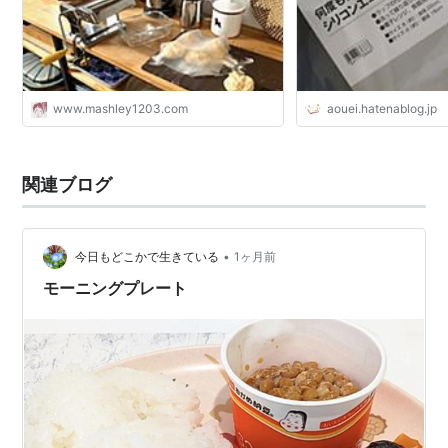
www.mashley1203.com
aouei.hatenablog.jp
関連ブログ
•
今日もどこかで生きている
1ヶ月前
モーニングプレート