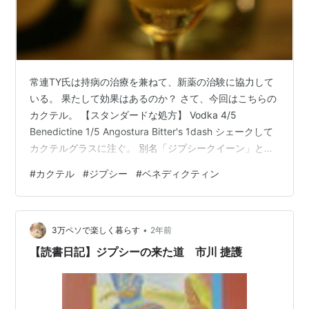
常連TY氏は持病の治療を兼ねて、新薬の治験に協力して
いる。 果たして効果はあるのか？ さて、今回はこちらの
カクテル。 【スタンダードな処方】 Vodka 4/5
Benedictine 1/5 Angostura Bitter's 1dash シェークして
カクテルグラスに注ぐ。 別名「ジプシークイーン」とも
呼ばれる一杯。 「ジプシー（Gypsy）」とはヨーロッパ
#
カクテル
#
ジプシー
#
ベネディクティン
で暮らす移民型民族のこと。 カクテルで放浪の民を表現
しているのだろうか。 なおベネディクティンは仏修道院
発祥の香草系リキュール。 kimama2016.hatenablog.jp
•
もったりした口当たり。 やや甘口で重めのボディ。 アル
3万ペソで楽しく暮らす
2年前
コ…
【読書日記】ジプシーの来た道 市川 捷護