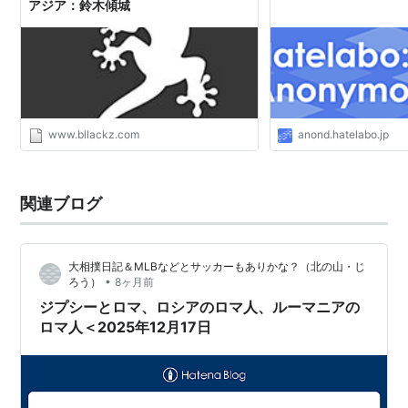
またしばしば蔑称としても用いられたため、今日的には
アジア：鈴木傾城
ロム
*2
とかロマ人（ロマ民族）と呼ぶことが多い。
概略
出自はよく分かっていなかったが、言語学の進歩によっ
て彼らの言語であるロマニー語が分析された結果、相当
www.bllackz.com
anond.hatelabo.jp
程度には解明されている。それによればインド北西部が
発祥の地であるとされ、6世紀頃から移動を開始し、14
関連ブログ
世紀頃にはヨーロッパに到達して、その後全欧州的に広
がったとされる。
今日、世界規模で見られるが、アフリカの南部とアジア
大相撲日記＆MLBなどとサッカーもありかな？（北の山・じ
•
ろう）
8ヶ月前
の東部では見られない。
ジプシーとロマ、ロシアのロマ人、ルーマニアの
民族的には家族単位での移動生活を旨としており、ため
ロマ人＜2025年12月17日
にノマド
*3
が放浪者と表す語として用いられたように、
ジプシーも放浪者を指す語としてしばしば用いられてき
た。