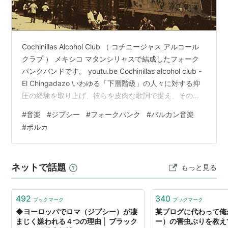
Gypsy [DVD]
出版社/メーカー:
Lions Gate
Cochinillas Alcohol Club （ コチニージャス アルコール
発売日:
2005/03/15
クラブ ） メキシコ マタンシリャスで結成したフォーク
メディア:
DVD
パンクバンドです。 youtu.be Cochinillas alcohol club -
クリック
: 40回
El Chingadazo いわゆる「下層階級」の人々に対する抑
この商品を含むブログ (1件) を見る
圧の経験を取り上げ、彼らを皮肉な歌詞で捉え、その抑
圧に対する抗議の形を表現しています。 彼らは、ノルテ
#
音楽
#
ジプシー
#
フォークパンク
#
バルカン音楽
ーニョ・ポルカ、パンク、コロンビア・クンビア、ジプ
#
ポルカ
YouTube
シー・バルカン音楽を楽しんでいます。 この理想的な組
み合わせの音楽が Cochinillas Alcohol Club の誕生を生み
ジプシー
出しました。 youtu…
(
一般
)
【
じぷしー
】
ネットで話題
もっと見る
Gypsy
民族名。「エジプト人
*1
」が訛ったものが由来とされる
492
340
ブックマーク
ブックマーク
が、本当の発祥の地はインドなので勘違い系名称ではあ
◆ヨーロッパでロマ（ジプシー）が凄
某ブログに代わって俺
る。
まじく嫌われる４つの理由 │ ブラック
ー）の害虫ぶりを教え