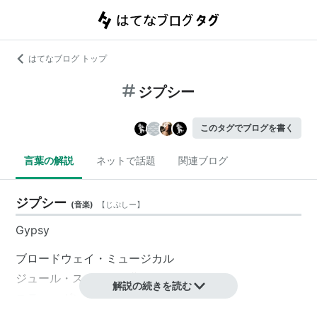
はてなブログ トップ
ジプシー
このタグでブログを書く
言葉の解説
ネットで話題
関連ブログ
ジプシー
(
音楽
)
【
じぷしー
】
Gypsy
ブロードウェイ・ミュージカル
ジュール・スタイン作曲
解説の続きを読む
スティーヴン・ソンドハイム
作詞