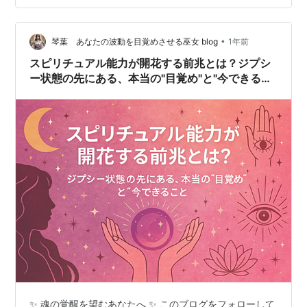
制止を振り切り、子どもたちをスターに仕立て上げよう
と躍起になっている。 妹のジューンを…
•
琴葉 あなたの波動を目覚めさせる巫女 blog
1年前
スピリチュアル能力が開花する前兆とは？ジプシ
ー状態の先にある、本当の"目覚め"と"今できるこ
と"
✨ 魂の覚醒を望むあなたへ ✨ このブログをフォローして