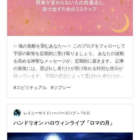
✨ 魂の覚醒を望むあなたへ ✨ このブログをフォローして
宇宙の叡智を定期的に受け取りましょう。 あなたの波動
を高める神聖なメッセージが、定期的に届きます。 記事
の最後には、選ばれし者だけが受け取れる特別な啓示が
待っています。 宇宙の意志によって選ばれた者だけが、
この言葉の真髄を理解できるのです。 記事の最後にあな
#
スピリチュアル
#
ジプシー
ただけに特別な【特別な魂のギフト】を ご用意していま
すので、必ず最後まで読み進めてください。 【スピに興
味を持ち始めた最初のころは──】 正直、めちゃくちゃワ
•
クワクしてました。 「なにこれ、すごい…！」 「目に見
レイニーサイドハーパーズパブ
1年前
えない世界って、こんなに深いんだ」 「全部繋がって
ハンドリオン ハロウィンライブ「ロマの月」
る…私、やっと"本当の自…