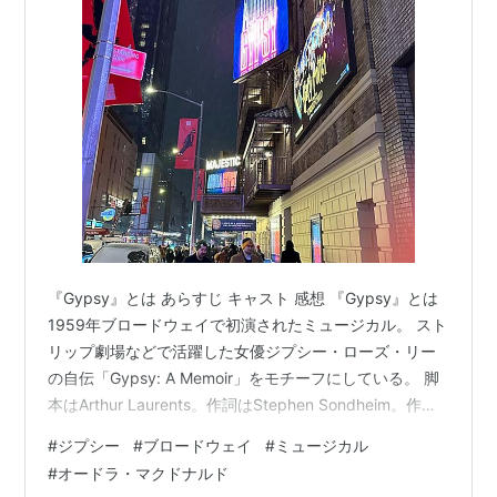
『Gypsy』とは あらすじ キャスト 感想 『Gypsy』とは
1959年ブロードウェイで初演されたミュージカル。 スト
リップ劇場などで活躍した女優ジプシー・ローズ・リー
の自伝「Gypsy: A Memoir」をモチーフにしている。 脚
本はArthur Laurents。作詞はStephen Sondheim。作曲
はJule Styne。 今回は2024年ブロードウェイで再演され
#
ジプシー
#
ブロードウェイ
#
ミュージカル
たプロダクションを観劇した。 演出はGeorge C.
#
オードラ・マクドナルド
Wolfe。振付はCamile A. Brown。 あらすじ ローズは父の