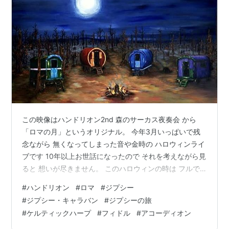
この映像はハンドリオン2nd 森のサーカス夜奏会 から
「ロマの月」というオリジナル。 今年3月いっぱいで残
念ながら 無くなってしまった音や金時の ハロウィンライ
ブです 10年以上お世話になったので それを考えながら見
ると 想いが尽きません。 このハロウィンの時は フルで
撮ってくれた方がいて 幸運な事にすべて現存しているの
#
ハンドリオン
#
ロマ
#
ジプシー
で また機会を設けて 公開していきたいと考えてます。
#
ジプシー・キャラバン
#
ジプシーの旅
当時見に来てくれた人も そうじゃない人も是非ご覧下さ
#
ケルティックハープ
#
フィドル
#
アコーディオン
い。