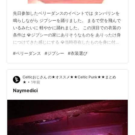
先日参加したベリーダンスのイベントでは タンバリンを
鳴らしながら ジプシーを踊りました。 まるで空を飛んで
いるみたいに 軽やかに踊れました。 この演目での衣装の
条件は 💎ジプシーの家にありそうなものを ありったけ身
につけてきた感じにする 💎当時存在したものを身に付け
ること 💎カラフルであること 💎キラキラしていないこと
#
ベリーダンス
#
ジプシー
#
衣装選び
の4つでした。 そこで、一緒に踊るメンバーが纏う衣装
の 色合いなどを思い浮かべながら ステージ全体がカラフ
ルに見えるには どうすれば良いかと考えたところ すでに
Celticおじさん の★オススメ★★Celtic Punk★★まとめ
持っている 自分の顔立ちやライフスタイル、魂に フィッ
•
★
1年前
トしている私服やアクセサリーで コーディネートできま
Naymedici
した。 普段…