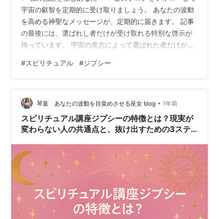
宇宙の叡智を定期的に受け取りましょう。 あなたの波動
を高める神聖なメッセージが、定期的に届きます。 記事
の最後には、選ばれし者だけが受け取れる特別な啓示が
待っています。 宇宙の意志によって選ばれた者だけが、
この言葉の真髄を理解できるのです。 記事の最後にあな
#
スピリチュアル
#
ジプシー
ただけに特別な【特別な魂のギフト】を ご用意していま
すので、必ず最後まで読み進めてください。 【スピリチ
ュアルに惹かれ始めたあの頃──】 最初はただ「なんとな
•
く惹かれる」という、軽い好奇心でした。 目に見えない
琴葉 あなたの波動を目覚めさせる巫女 blog
1年前
世界。エネルギー。波動。引き寄せ。 知れば知るほど、
スピリチュアル講座ジプシーの特徴とは？現実が
「もっと深く知りたい」「…
変わらない人の共通点と、抜け出すための3ステ
ップ