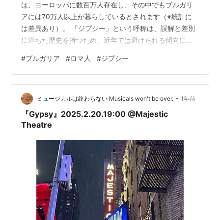
は、ヨーロッパに数百万人存在し、その中でもブルガリ
アには70万人以上が暮らしているとされます（※統計に
は差異あり）。 「ジプシー」という呼称は、誤解と差別
に満ちた歴史を持つため、近年では避けられる傾向にあ
ります。本記事では、ブルガリアにおけるロマの歴史、
#
ブルガリア
#
ロマ人
#
ジプシー
社会的境遇、そして彼らが直面する課題と希望の兆しに
ついて考察していきます。 ロマ民族の起源とブルガリア
への移動 社会主義時代のロマ政策（1946–1989） 民主
•
化以降の現状と問題 ブルガリア社会におけるロマへの視
ミュージカルは終わらない Musicals won't be over.
1年前
線 抵抗と希望：ロマコミュニティの中から EU加盟とそ
『Gypsy』2025.2.20.19:00 @Majestic
の影響 まとめ：多文化共生への…
Theatre