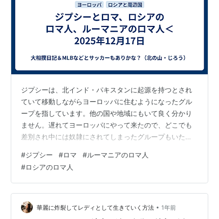
もともと定住者と移住者は文化的軋轢が絶えない物と相
場が決まっている。ロマの場合、独特の外見的特徴を持
つ閉鎖的な小集団で移動しており、かつ、定住者との接
触機会も多かったことから、しばしば差別や迫害の対象
となってきた。
ジプシーは、北インド・パキスタンに起源を持つとされ
*1
:
Egyptian
ていて移動しながらヨーロッパに住むようになったグル
*2
:
複数形ロマ。
ロマニー語
で「人間」の意
ープを指しています。他の国や地域にもいて良く分かり
*3
:
もともとは「牧畜遊牧民」の意
ません。遅れてヨーロッパにやって来たので、どこでも
差別され中には奴隷にされてしまったグループもいたよ
うです。差別され迫害されるから移動生活をすると言う
#
ジプシー
#
ロマ
#
ルーマニアのロマ人
事のようです。 その中の大きなグループが「ロマ人」で
#
ロシアのロマ人
す。最大人口はルーマニアに住んでいます。 Romaと自
称する人々が多く住むのは、ロシアから東ヨーロッパ、
そしてイタリアとギリシャ、トルコなどです。他の地域
は自称名が違います。部族の違いのような感じでしょう
•
華麗に炸裂してレディとして生きていく方法
1年前
か❓ 14世紀から19世紀に、現代のルーマニ…