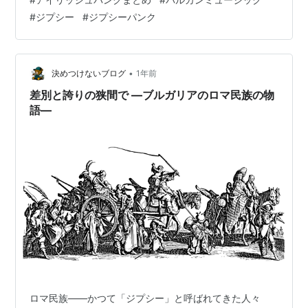
た。 彼らの音楽はバルカンミュージックとアイルランド
#
ジプシー
#
ジプシーパンク
音楽をユニークに組み合わせたもので、The Pogues、
Gogol Bordello 、The Dublinersの影響を受けています。
彼らのギグは、ジプシーのメロディーを使用して、弾む
ような活気のあ…
•
決めつけないブログ
1年前
差別と誇りの狭間で ―ブルガリアのロマ民族の物
語―
ロマ民族——かつて「ジプシー」と呼ばれてきた人々