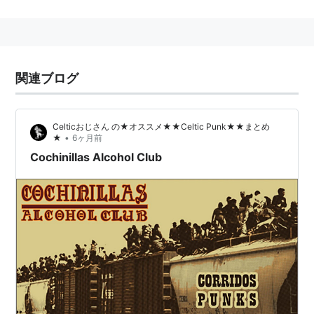
Gypsy: A Musical Fable (1959
Original Broadway Cast)
アーティスト:
Gypsy
出版社/メーカー:
Sony
関連ブログ
発売日:
1999/05/20
メディア:
CD
クリック
: 53回
この商品を含むブログ (2件) を見る
Celticおじさん の★オススメ★★Celtic Punk★★まとめ
•
★
6ヶ月前
Cochinillas Alcohol Club
Gypsy
アーティスト:
Marek
Janowski,Franco
Capuana,Bernadette
Peters,Broadway Cast,Vladimir
Ashkenazy
出版社/メーカー:
Angel Records
発売日:
2003/08/19
メディア:
CD
クリック
: 33回
この商品を含むブログ (3件) を見る