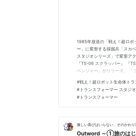
1985年放送の「戦え！超ロ
ー」に変形する採掘兵「スカ
スタジオシリーズ」で変形アクシ
『TS-06 スクラッパー』 『T
ベンジャー」がリリース。 「
（デバスター）」が完成♪ 「ス
#
戦え！超ロボット生命体トラ
当。 フィギュアのサイズは、 
#
トランスフォーマー スタジ
スタジオ…
#
トランスフォーマー
激しい喜びはいらない、そのかわり
Outword ～①旅のは