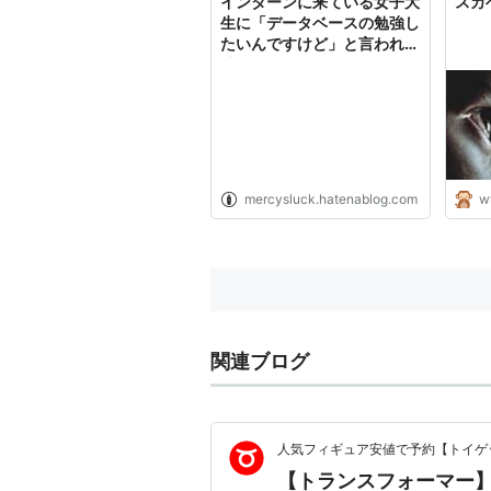
インターンに来ている女子大
スカ
生に「データベースの勉強し
たいんですけど」と言われた
時用のLOVE理論 - インター
ネッツの砂浜でスカベンジャ
ー
mercysluck.hatenablog.com
w
関連ブログ
人気フィギュア安値で予約【トイゲッ
【トランスフォーマー】