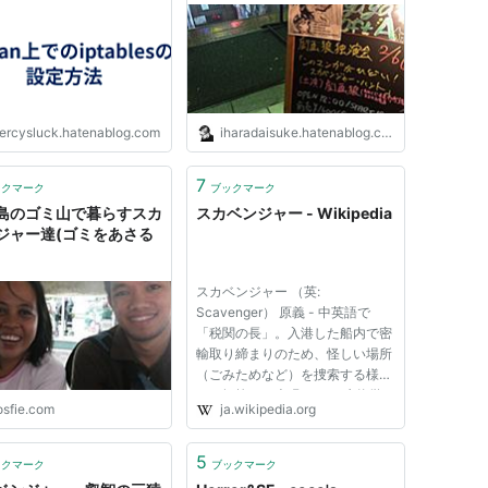
画原作者 猪原賽BLOG
ercysluck.hatenablog.com
iharadaisuke.hatenablog.com
7
ックマーク
ブックマーク
島のゴミ山で暮らすスカ
スカベンジャー - Wikipedia
ジャー達(ゴミをあさる
)
スカベンジャー （英:
Scavenger） 原義 - 中英語で
「税関の長」。入港した船内で密
輸取り締まりのため、怪しい場所
（ごみためなど）を捜索する様
を、揶揄した表現から。 生物学 -
osfie.com
ja.wikipedia.org
腐肉食動物 化学 - 捕捉剤 抗酸化
物質とも言われる、活性酸素の攻
撃から身を守る働きをする物質の
5
ックマーク
ブックマーク
総称。体内で作られる酵素（SOD