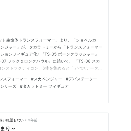
ボット生命体トランスフォーマー」より、「ショベルカ
ベンジャー」が、タカラトミーから「トランスフォーマー
ョンフィギュア化♪ 『TS-05 ボーンクラッシャー』
S-07 フック＆ロングハウル』に続いて、 「TS-08 スカ
コンストラクティコン」6体を集めると「デバステーター
カベンジャー」は、「デバステーター」の “右腕” を担
ンスフォーマー
#
スカベンジャー
#
デバステーター
ノンスケールの全高：約14.4cm。 トランスフォーマー
オシリーズ
#
タカラトミー フィギュア
•
深い絶望もない
3年前
じまり～