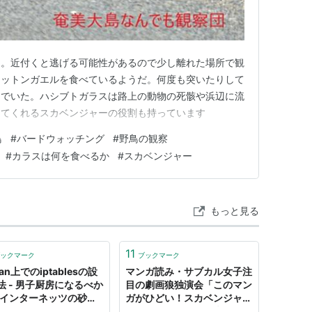
る。近付くと逃げる可能性があるので少し離れた場所で観
オットンガエルを食べているようだ。何度も突いたりして
んでいた。ハシブトガラスは路上の動物の死骸や浜辺に流
してくれるスカベンジャーの役割も持っています
鳥
#
バードウォッチング
#
野鳥の観察
#
カラスは何を食べるか
#
スカベンジャー
もっと見る
11
ックマーク
ブックマーク
ian上でのiptablesの設
マンガ読み・サブカル女子注
法 - 男子厨房になるべか
目の劇画狼独演会「このマン
:インターネッツの砂浜
ガがひどい！スカベンジャ
カベンジャー
ー・ハント」行って来た - 漫