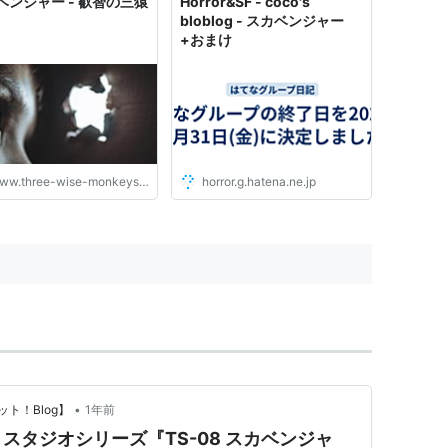
ベンジャー - 叡智の三猿
Horror&SF - coco's
など）と...
bloblog - スカベンジャー
+おまけ
ww.three-wise-monkeys.com
horror.g.hatena.ne.jp
•
ト！Blog】
1年前
スタジオシリーズ『TS-08 スカベンジャ