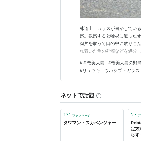
林道上、カラスが何かしてい
察。観察すると輪禍に遭った
肉片を取って口の中に放りこ
れ着いた魚の死骸などを処分
#
＃奄美大島
#
奄美大島の野
#
リュウキュウハシブトガラス
ネットで話題
131
27
ブックマーク
ブ
タワマン・スカベンジャー
Deb
定方
らず
でス