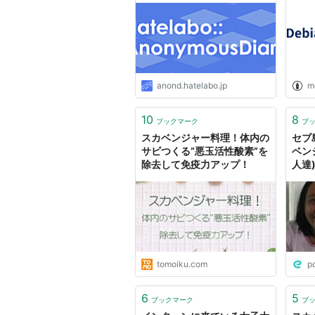
anond.hatelabo.jp
m
10
8
ブックマーク
ブ
スカベンジャー料理！体内の
セブ
サビつくる“悪玉活性酸素”を
ベン
除去して免疫力アップ！
人達
tomoiku.com
p
6
5
ブックマーク
ブ