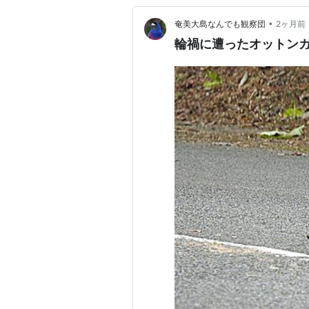
•
奄美大島なんでも観察団
2ヶ月前
輪禍に遭ったオットン