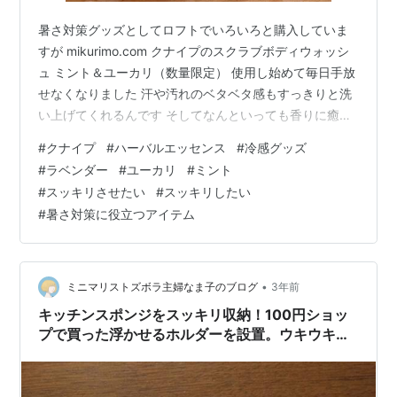
暑さ対策グッズとしてロフトでいろいろと購入していま
すが mikurimo.com クナイプのスクラブボディウォッシ
ュ ミント＆ユーカリ（数量限定） 使用し始めて毎日手放
せなくなりました 汗や汚れのベタベタ感もすっきりと洗
い上げてくれるんです そしてなんといっても香りに癒さ
れます 気分がスッキリするいい香り 体感で天然オイルの
#
クナイプ
#
ハーバルエッセンス
#
冷感グッズ
パワーかな？！ と思ったほどです クナイプ製品に使用さ
#
ラベンダー
#
ユーカリ
#
ミント
れているハーブ(植物）を改めて見直しました クナイプの
#
スッキリさせたい
#
スッキリしたい
ハーブのページによると ミント ミントの成分メントール
#
暑さ対策に役立つアイテム
は頭や神経の働きを良くし、全身の代謝を盛んにさせ、
胃や肝臓の機能を促進させます。１日の始まりには最適
なハーブと言…
•
ミニマリストズボラ主婦なま子のブログ
3年前
キッチンスポンジをスッキリ収納！100円ショッ
プで買った浮かせるホルダーを設置。ウキウキ／
セリア／フック