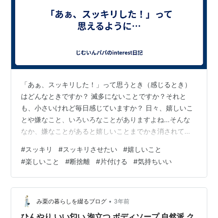
「あぁ、スッキリした！」って思うとき（感じるとき）
はどんなときですか？ 滅多にないことですか？それと
も、小さいけれど毎日感じていますか？ 日々、嬉しいこ
とや嫌なこと、いろいろなことがありますよね…そんな
なか、嫌なことがあると嬉しいことまでかき消されてし
まうことってありませんか…嫌なことだけがいつまでも
#
スッキリ
#
スッキリさせたい
#
嬉しいこと
頭の中でグルグルと…考えたくもないのに引きずってし
#
楽しいこと
#
断捨離
#
片付ける
#
気持ちいい
まうなんてこと… みなさんはそんなとき（嫌なことが忘
れられないとき）どう対処されていますでしょうか？
「嫌なことは忘れてしまえばいい！」って言われること
もあります。たしかに忘れることができればいいですよ
•
み栗の暮らしを綴るブログ
3年前
ね。でも、綺麗さっぱり忘れることが自分は苦手で…
ひんやり いい匂い 泡立つ ボディソープ 自然派 ク