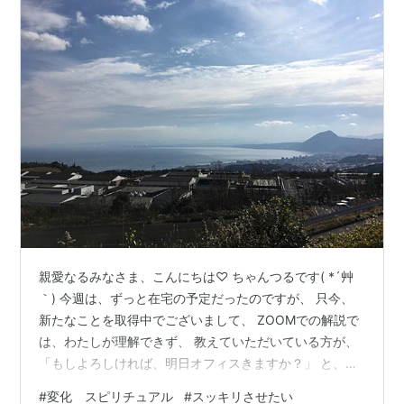
親愛なるみなさま、こんにちは♡ ちゃんつるです( *´艸
｀) 今週は、ずっと在宅の予定だったのですが、 只今、
新たなことを取得中でございまして、 ZOOMでの解説で
は、わたしが理解できず、 教えていただいている方が、
「もしよろしければ、明日オフィスきますか？」 と、声
をかけてくださり、なんとも嬉しく！ ぜひ！と、今日は
#
変化 スピリチュアル
#
スッキリさせたい