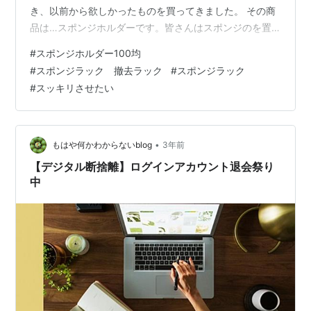
き、以前から欲しかったものを買ってきました。 その商
品は…スポンジホルダーです。皆さんはスポンジのを置
き場所に困っていませんか？ この記事では、キッチンス
#
スポンジホルダー100均
ポンジをなるべく見えにくく、それでいて乾かせる場所
#
スポンジラック 撤去ラック
#
スポンジラック
に移動する方法をご紹介します。 １．キッチンスポンジ
#
スッキリさせたい
ホルダーを100円で購入 ２．まずはシンクを掃除 シンク
掃除をさぼらないコツ？ 設置！ ３．まとめ １．キッチ
ンスポンジホルダーを100円で購入 買ったのはコチラ 浮
かせるスポンジホルダー「ウキ…
•
もはや何かわからないblog
3年前
【デジタル断捨離】ログインアカウント退会祭り
中