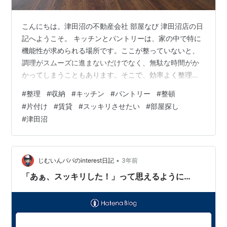
こんにちは。津田沼の不動産会社 部屋なび 津田沼店の日
記へようこそ。 キッチンとパントリーは、家の中で特に
機能性が求められる場所です。ここが整っていないと、
調理がスムーズに進まないだけでなく、無駄な時間がか
かってしまうこともあります。そこで、効率よく整理収
納を行い、スッキリとした快適なキッチンとパントリー
#
整理
#
収納
#
キッチン
#
パントリー
#
整頓
を作るための方法をご紹介します。 1. キッチンの整理収
#
片付け
#
賃貸
#
スッキリさせたい
#
部屋探し
納術 キッチンは、限られたスペースで多くのアイテムを
#
津田沼
収納しなければならない場所です。使いやすさを追求し
た収納方法を取り入れましょう。 ステップ1: 使用頻度で
アイテムを分類 キッチンのアイテムを使用頻度に応じて
分類し、収納場所を決めます。…
•
じむいんパパのinterest日記
3年前
「あぁ、スッキリした！」って思えるように…