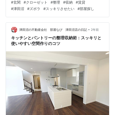
#
玄関
#
クローゼット
#
整理
#
収納
#
賃貸
した。使いやすく、見た目にも美しい空間を作るための
#
津田沼
#
ズボラ
#
スッキリさせたい
#
部屋探し
コツをご紹介します。 1. 玄関の整理収納術 玄関は家に入
ったときに最初に目に入る場所であり、第一印象を決め
る重要なスペースです。また、家族が毎日出入りする場
所なので、使いやすさも重視した整理収納が必要です。
•
津田沼の不動産会社 部屋なび 津田沼店の日記
2年前
ステップ1: 靴の収納を工夫する 玄…
キッチンとパントリーの整理収納術：スッキリと
使いやすい空間作りのコツ