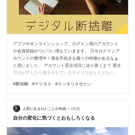
アプリやオンラインショップ、ログイン用のアカウント
や会員登録がついつい増えていきます。 只今ログインア
カウントの整理中！退会手続きも個々の特徴があるなぁ
と思いました。 アカウント退会項目に辿り着くまで 退会
方法がすんなり表示されているサイトはほとんどないの
でまず退会項目にたどり着くまでが大変。 大概サイト内
#
断捨離
#
デジタル
#
スッキリさせたい
検索やよくあるお問い合わせで調べたりしています。 退
会の際、もう1回パスワード入力や退会理由を書く欄があ
ったりして面倒ですが、これですんなり退会手続きでき
•
たら上出来やと思うようになりました。 問い合わせフォ
人間に生まれたことが奇蹟
4年前
ームから退会申請 いろんな会員登録を退会中で、ダント
自分の変化に気づくとおもしろくなる
ツに面倒臭さと思ったのがヨ○バ○カ…