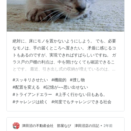
絶対に、床にモノを置かないようにしよう。 でも、必要
なモノは、手の届くところへ置きたい。 矛盾に感じるコ
トもあるのですが、実現できればすばらしいですね。 ガ
ラス戸の戸棚の利点は、中を開けなくても確認できるこ
とです。 最近、引き出し式の収納が増えているのは、収
納量が増えるうれしい一面があります。 でも、中身が分
#
スッキリさせたい
#
機能的
#
捜し物
からないと、その時に欲しいアイテムを捜索するのに、
#
配置を変える
#
記憶が~~思い出せない
てんやわんやになるコトもあります。 引き出しに、中身
#
トライアンドエラー
#
上手く行かない日もある。
を貼っておくものアイデアですが、あまり格好のよいも
#
チャレンジは続く
#
何度でもチャレンジできる社会
のでは在りません。 でも、背に腹はかえられないので、
覚えるまで貼るという選択肢を採用しましょうかね。 片
付けや引越は、リフレッシュできる反…
•
津田沼の不動産会社 部屋なび 津田沼店の日記
2年前