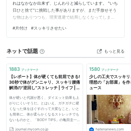
れはなかなか出来ず、じんわりと減らしています。 "いち
日ひと捨て"に挑戦した事がありますが、まだ手放せそう
な物はありつつも、現実逃避で結局しなくなってしまい
ました。 作業が進んで、いよいよ本格的なジャッジをし
#
片付け
#
スッキリさせたい
ないといけなくなると、ビタッ！と作業が止まってしま
った様な⋯。 だから、いまは"いち日ひと捨て"だったり
のイベント的なノリにはしないで、 『気づいたり思い出
ネットで話題
もっと見る
した時に捨てられそうな気持ちだったら捨てる』 という
ペースで進めています。 なーんにも変わってない⋯ 我な
がらもどかしく感じますが、私…
1883
1580
ブックマーク
ブックマーク
【レポート】体が硬くても前屈できる!
少しの工夫でスッキリ
30秒で体がグンニャリ、スッキリ腰痛
理想の「お部屋」を作ろ
解消の"逆回し"ストレッチ | ライフ | マ
ュース
イコミジャーナル
体が硬いと代謝が悪く、ダイエット効果も上
がりにくいそうだ。とはいえ、ガチガチに硬
くなった体をほぐすのって大変なこと。いと
も簡単に、体が柔らかくなるストレッチでも
ないものかと、「BODY TIPS」の亀田圭一ト
レーナーに聞いてみた。「ありますよ。30秒
journal.mycom.co.jp
hatenanews.com
でグニャリとなります」とうれしい返事が。