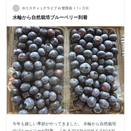
もあるので、 日中だけでなく疲れた夜にもおすすめです♪
•
＜ふわりんおすすめの使い方＞ ミントの精油＆お好きな
ホリスティックライフ in 世田谷
1ヶ月前
香りをブレンドしてアロマフューザーにしたり ミントと
水輪から自然栽培ブルーベリー到着
お好きなハーブ🌿をブ…
今年も嬉しい季節がやってきました。 水輪から自然栽培
のブルーベリーが到着。 これまでは1kgのサイズだけで