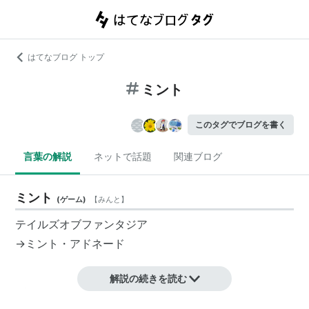
はてなブログ トップ
ミント
このタグでブログを書く
言葉の解説
ネットで話題
関連ブログ
ミント
(
ゲーム
)
【
みんと
】
テイルズオブファンタジア
→
ミント・アドネード
解説の続きを読む
ギャラクシーエンジェル