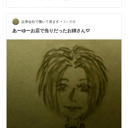
ジでこの写真は去年の秋のものです コーンフラワーとあ
りましたがヤグルマギクです この１本しか今年は出ませ
んでした、青色で良かったです ポットマリーゴールドと
書かれていました キ…
•
証券会社で働いて居ます
2ヶ月前
あーゆーお店で当りだったお姉さん♡