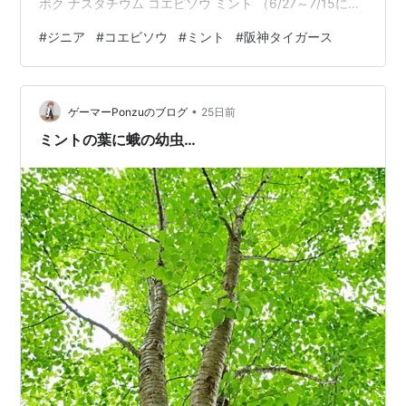
ボク ナスタチウム コエビソウ ミント （6/27～7/15に撮
影） 今夜（7/15）、バンテリンドームでは阪神・中日
#
ジニア
#
コエビソウ
#
ミント
#
阪神タイガース
戦。阪神、8・9回表の満塁のチャンスを活かせませんで
した。５－６で阪神負けました。
•
ゲーマーPonzuのブログ
25日前
ミントの葉に蛾の幼虫…