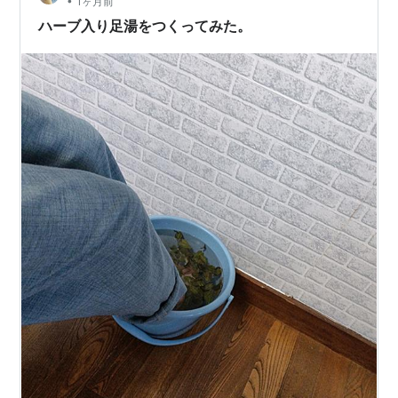
•
1ヶ月前
エル製だそうです。 RMKのジェルスクラブが生産終了し
ハーブ入り足湯をつくってみた。
てから、な…