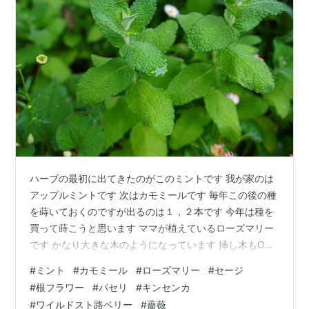
ハーブの最初に出てきたのがこのミントです 我が家のは
アップルミントです 次はカモミールです 毎年この後の種
を蒔いておくのですが出るのは１，２本です 今年は種を
買って蒔こうと思います ママが植えているローズマリー
です かなり大きな木のようになっています 挿し木もOK
なので１枝もらって挿し木してみます ラベンダーです こ
#
ミント
#
カモミール
#
ローズマリー
#
セージ
れはフレンチラベンダーでうさぎの耳のような花びらが
#
根フラワー
#
パセリ
#
キンセンカ
あって可愛いです セージです 我が家のはアメジストセー
#
ワイルドスト路ベリー
#
薔薇