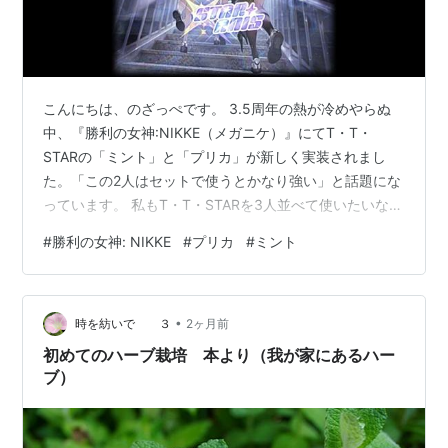
こんにちは、のざっぺです。 3.5周年の熱が冷めやらぬ
中、『勝利の女神:NIKKE（メガニケ）』にてT・T・
STARの「ミント」と「プリカ」が新しく実装されまし
た。「この2人はセットで使うとかなり強い」と話題にな
っています。 私もT・T・STARを3人並べて使いたいなと
いう思いがあり、早速2人ともゲットしてきました。今回
#
勝利の女神: NIKKE
#
プリカ
#
ミント
はミントとプリカの性能評価や、セット運用時の強力な
シナジー、そして実際の射撃場でのダメージ検証につい
て書いていこうと思います。 【NIKKE】ミントの性能と
•
評価 【NIKKE】プリカの性能と評価 射撃場でダメージ検
時を紡いで ３
2ヶ月前
証！最強編成との比較 予想以上の高火力と圧倒的な耐久
初めてのハーブ栽培 本より（我が家にあるハー
力 まとめ：…
ブ）