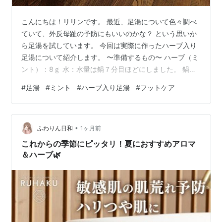
こんにちは！リリンです。 最近、足湯について色々調べ
ていて、外反母趾の予防にもいいのかな？ という思いか
ら足湯を試しています。 今回は実際に作ったハーブ入り
足湯について紹介します。 〜準備するもの〜 ハーブ（ミ
ント）：8ｇ 水：水量は鍋７分目ほどにしました。 鍋：
今回は両手鍋を使用。 〜つくりかた〜 鍋に水とミントを
#
足湯
#
ミント
#
ハーブ入り足湯
#
フットケア
入れる。 沸騰したら火を止めます。 ミントが少ししなっ
としてくるのがベストです。 バケツに入れてから水を足
して水温を下げたら完成です！ 足は10分くらいつけてい
•
ると、じんわり温まる感じ。 ミントはストレス解消、リ
ふわりん日和
1ヶ月前
ラックスや安眠にはラベンダーやカモミールが良い とい
これからの季節にピッタリ！夏におすすめアロマ
われており、用途に…
＆ハーブ🌿