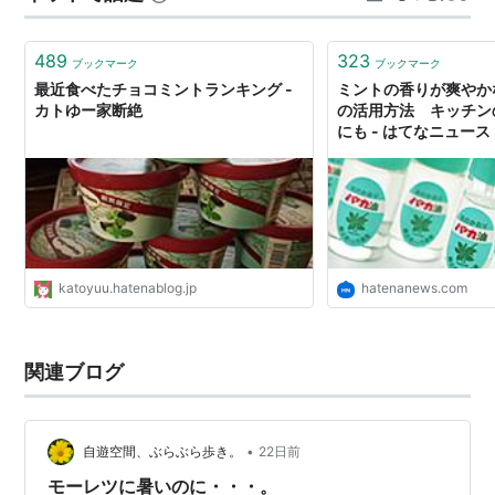
さに負けず咲く花は素晴らしいです。 ちょっと話は変わ
りますが、今年のメロンは豊作だとか…
489
323
ブックマーク
ブックマーク
最近食べたチョコミントランキング -
ミントの香りが爽やか
カトゆー家断絶
の活用方法 キッチン
にも - はてなニュース
katoyuu.hatenablog.jp
hatenanews.com
関連ブログ
•
自遊空間、ぶらぶら歩き。
22日前
モーレツに暑いのに・・・。