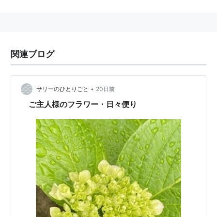
→
ミント・ブラマンシュ
ミント
(
一般
)
【
みんと
】
全国に展開するスポーツカード専門店。
関連ブログ
他にも食玩やサッカーユニフォーム、アイドルトレーデ
ィングカードなどを取り扱っている。
•
サリーのひとりごと
20日前
ご主人様のフラワー・日々便り