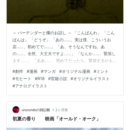
～ バーテンダーと燦のお話し ～ 「こんばんわ」 「こん
ばんは」 「どうぞ」 「あの……、実は僕、こういうお
店……、初めてで……」 「あ、そうなんですね、あ
の……、全然、大丈夫ですよ……」 「なんか……、緊張し
ます……」 「ああ……、初めてだったら、緊張するかも知
れないですね……、でも、本当に大丈夫。わたしに全て任
#
創作
#
漫画
#
マンガ
#
オリジナル漫画
#
ミント
せてリラックスしてください」 「あの……」 「はい？」
#
モヒート
#
R18
#
官能小説
#
オリジナルイラスト
「実を言うと僕……、なんていうか……、その……、
#
アナログイラスト
こ……、こういう行為自体を……、未だ一度もしたことが
なくて……」 「え？……」 「……、やっぱり……、変です
よね？いい歳して……」 「あ……、いや……、ごめんなさ
い、そんなつもりじ…
•
ururundoの雑記帳
2ヶ月前
初夏の香り 映画「オールド・オーク」