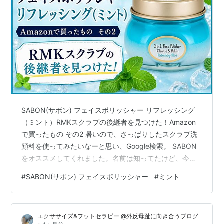
SABON(サボン) フェイスポリッシャー リフレッシング
（ミント）RMKスクラブの後継者を見つけた！Amazon
で買ったもの その2 暑いので、さっぱりしたスクラブ洗
顔料を使ってみたいなーと思い、Google検索。 SABON
をオススメしてくれました。名前は知ってたけど、今ま
で何故か手を出さず。。。Amazonで購入して使ってみた
#
SABON(サボン) フェイスポリッシャー
#
ミント
ら、とってもよかったです💙 スクラブといってもとって
も柔らかいし、使用感さっぱりして大満足。テクスチャ
ーはクリーム状ですが少しシャーベットみたいな感じ。
エクササイズ&フットセラピー @外反母趾に向き合うブログ
朝使うと、ミントの香りで頭シャッキリします。イスラ