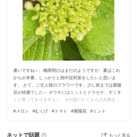
暑いですね～。梅雨明けはまだのようですが、夏はこれ
からが本番。しっかりと熱中症対策をしたいと思いま
す。 さて、ご主人様のフラワーです。少し前までは紫陽
花が綺麗でした～ オウチにはミントとドラセナ。すくす
くと育っておりますよ～。その姿にたくさんの元気を頂
いているとご主人様。 お花の教室では綺麗なフラワーが
#
メロン
#
むくげ
#
トマト
#
紫陽花
#
ミント
いっぱいで癒しの効果抜群なのです。 時々、お飾りを致
します。 街を歩けばむくげの花。ご主人様の好きな夏の
花です。 公園では…ひと月前は花盛りでしたね。 あら、
ネットで話題
もっと見る
綺麗！こんな花が… 夏はお花が少ないのですが、この暑