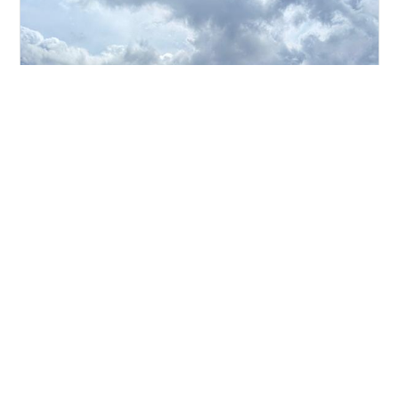
福井県 若狭町（小浜に行く途中で撮った） 小麦の芳ばし
い香りが届いてくるようだ。 琵琶湖西岸にも 私の住んで
いる狭い地域にも そして 小浜に向かう道路の両脇にも
真っ直ぐに上を向いた穂の小麦畑が広がる。 今 山の中や
道沿いの木々には 白 ピンク 薄紫の花たちが豊かに咲い
ている。 その濃密な香りは開け放った窓から 「小屋」の