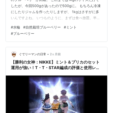
したが、今回500gがあったので500gに。 もちろん冷凍
にしたりジャムを作ったりしますが、 1kgはさすがに多
いんですよね。 いつものように、まずは食べ放題。半分
は冷凍に。 最後はジャムにする予定です。 毎回付いてく
#
水輪
#
自然栽培ブルーベリー
#
ミント
るミントの葉。たくさんあります。 早速、ミントティー
#
ブルーベリー
でいただきました。
•
ぐでリーマンの日常
2ヶ月前
【勝利の女神：NIKKE】ミント＆プリカのセット
運用が強い！T・T・STAR編成の評価と使用レビ
ュー