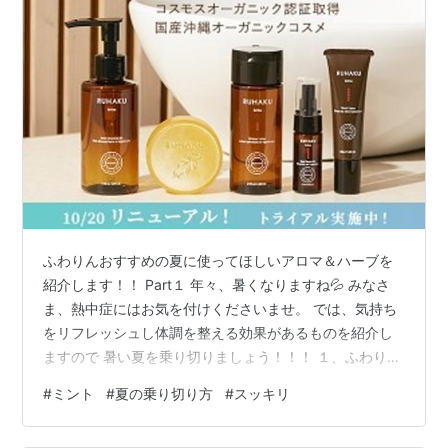
ふわりんおすすめの夏に使ってほしいアロマ＆ハーブを
紹介します！！ Part１ 年々、暑くなりますね💦 みなさ
ま、熱中症にはお気を付けくださいませ。 では、気持ち
をリフレッシュし体調を整える効果があるものを紹介し
ますので 暑い夏を乗り切りましょう！！！ １、ふわりん
おすすめ「ミント」 ミントのさわやかな香りとメントー
#
ミント
#
夏の乗り切り方
#
スッキリ
ルですっきりリフレッシュ。 また、消化促進や胃腸の調
整効果も期待できます！ リラックスさせ安眠させる効果