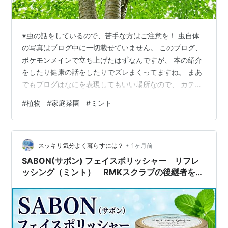
※虫の話をしているので、苦手な方はご注意を！ 虫自体
の写真はブログ中に一切載せていません。 このブログ、
ポケモンメインで立ち上げたはずなんですが、 本の紹介
をしたり健康の話をしたりでズレまくってますね。 まあ
でもブログはなにを表現してもいい場所なので、 カテゴ
リ関係なく書いていきます！ 今回のテーマは、タイトル
#
植物
#
家庭菜園
#
ミント
にあるとおりミントの葉に幼虫がいたこと。 ミントっ
て、嫌いな虫が多いって聞いた気がするんだけど 全然違
くない？ 去年とかWasp（スズメバチ）とかハエもミン
•
トの葉が好きみたいで、 よく寄ってきていました。 でも
スッキリ気分よく暮らすには？
1ヶ月前
今回書きたかったのは、ミントに幼虫がいたっていうこ
SABON(サボン) フェイスポリッシャー リフレ
とと、 一匹だけではなかった…
ッシング（ミント） RMKスクラブの後継者を見
つけた！Amazonで買ったもの その2