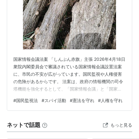
国家情報会議法案 「しんぶん赤旗」主張 2026年4月18日
衆院内閣委員会で審議されている国家情報会議設置法案
に、市民の不安が広がっています。国民監視や人権侵害
の危険があるからです。 法案は、政府の情報機関の司令
塔機能を強化するとして、「国家情報会議」と「国家情
報局」を新設します。 内閣官房長官と関係事務次官級か
#
国民監視法
#
スパイ活動
#
憲法を守れ
#
人権を守れ
らなる「内閣情報会議」を、首相が議長、関係閣僚が議
員を務める「国家情報会議」に、「内閣情報調査室（内
調）」を「国家情報局」にそれぞれ格上げします。 この
ネットで話題
もっと見る
司令塔に、警察庁や外務省、防衛省、公安調査庁などの
情報機関に対する「総合調整権」を与え、資料・情報提