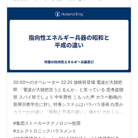
20:00〜のオペレーター 22:20 放映班登場 電波が大雑把
即 「電波が大雑把言うとるんか」と笑っている 思考盗聴
班 スパイ班でしょう 中年男性 こもった声 カラー動画の
新興宗教学生に対し 特養システムはパラパラ漫画 白黒か
カラーかの違い 「昭和と平成の違い」 確かにそれくらい
違う 瞼に電波の波状を集めてチカチカさせて カラー画像
#
集団ストーカーテクノロジー犯罪
を浮き上がらせるというパターンが 最近のお気に入りの
#
エレクトロニックハラスメント
遊びでしょうか (新興宗教学生に教えてもらったそうです