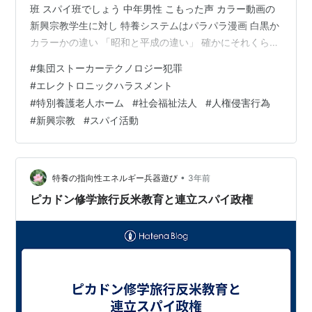
班 スパイ班でしょう 中年男性 こもった声 カラー動画の
新興宗教学生に対し 特養システムはパラパラ漫画 白黒か
カラーかの違い 「昭和と平成の違い」 確かにそれくらい
違う 瞼に電波の波状を集めてチカチカさせて カラー画像
#
集団ストーカーテクノロジー犯罪
を浮き上がらせるというパターンが 最近のお気に入りの
#
エレクトロニックハラスメント
遊びでしょうか (新興宗教学生に教えてもらったそうです
#
特別養護老人ホーム
#
社会福祉法人
#
人権侵害行為
が) 1:45 まだ居る 頭痛 介護福祉士とケアマネ達の 特養
#
新興宗教
#
スパイ活動
システムを守る為という 歪んだ正義感でしょうか
•
特養の指向性エネルギー兵器遊び
3年前
ピカドン修学旅行反米教育と連立スパイ政権