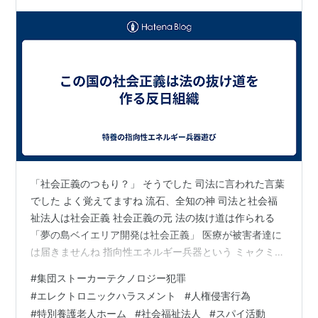
「社会正義のつもり？」 そうでした 司法に言われた言葉
でした よく覚えてますね 流石、全知の神 司法と社会福
祉法人は社会正義 社会正義の元 法の抜け道は作られる
「夢の島ベイエリア開発は社会正義」 医療が被害者達に
は届きませんね 指向性エネルギー兵器という ミャクミャ
クシステムを認めないと 診断は出来ませんのでね この国
#
集団ストーカーテクノロジー犯罪
の医療は使えない 認めないから この国がカルトだと認め
#
エレクトロニックハラスメント
#
人権侵害行為
ている国 「外国もカルトやろ！」 はい、来ました “皆ん
#
特別養護老人ホーム
#
社会福祉法人
#
スパイ活動