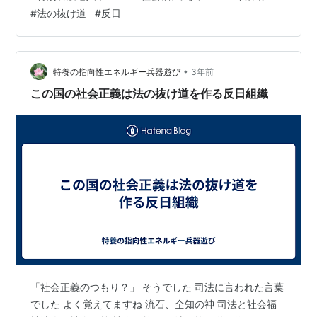
な一緒” これは鉄板パターン 特養システムでは 「何処も
#
法の抜け道
#
反日
かしこもそうや」 と放送されている 批判 批判 批判 を繰
り返し そして、自分達組織が突っ込まれると “皆んなそ…
•
特養の指向性エネルギー兵器遊び
3年前
この国の社会正義は法の抜け道を作る反日組織
「社会正義のつもり？」 そうでした 司法に言われた言葉
でした よく覚えてますね 流石、全知の神 司法と社会福