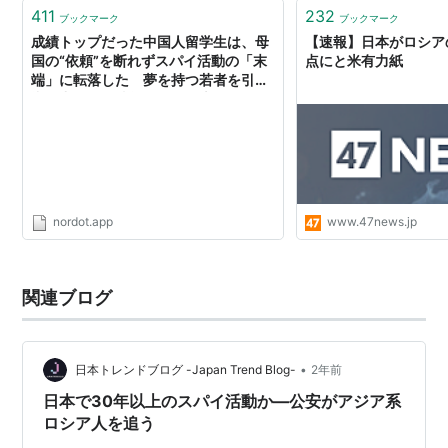
供を義務づけます。 ■スパイ・謀…
411
232
ブックマーク
ブックマーク
成績トップだった中国人留学生は、母
【速報】日本がロシア
国の“依頼”を断れずスパイ活動の「末
点にと米有力紙
端」に転落した 夢を持つ若者を引き
込む中国軍の情報活動 日本へのサイ
バー攻撃関与の疑いで国際手配へ ｜
47NEWS
nordot.app
www.47news.jp
関連ブログ
•
日本トレンドブログ -Japan Trend Blog-
2年前
日本で30年以上のスパイ活動か―公安がアジア系
ロシア人を追う