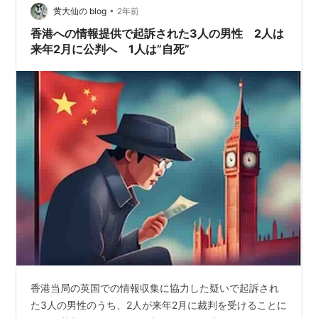
•
に関する機密情報を収集していたとされています。表向
黄大仙の blog
2年前
きは日本人の商社マンとして生活し、さらには日本人女
香港への情報提供で起訴された3人の男性 2人は
性と結婚して家庭を築くなど、日…
来年2月に公判へ 1人は”自死”
香港当局の英国での情報収集に協力した疑いで起訴され
た3人の男性のうち、2人が来年2月に裁判を受けることに