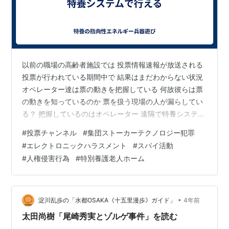
以前の職場の高齢者施設では 投票情報速報が放送される
投票が行われている期間中で 結果はまだわからない状況
オペレーター達は票の動きを把握している 何故彼らは票
の動きを知っているのか 票を扱う現場の人が漏らしてい
る？ 把握しているのはオペレーター 遠隔で特養システム
で盗む事が可能 「維新ボロ負け！」 細い声の男性オペレ
#
投票チャンネル
#
集団ストーカーテクノロジー犯罪
ーターが笑っていた 似た声を知っているので記憶してい
#
エレクトロニックハラスメント
#
スパイ活動
る 結果は、オペレーターの放送通り アメリカ大統領が来
#
人権侵害行為
#
特別養護老人ホーム
日している期間 オペレーター達はいつもより静かだった
アメリカ大統領の全てが盗める絶好の機会 オペレーター
達は大統領の周りのアンテナに集まって熱心にストーカ
ーを行為をしていた…
•
淀川乱歩の「水都OSAKA《十五里漫歩》ガイド」
4年前
太田尚樹「尾崎秀実とゾルゲ事件」を読む