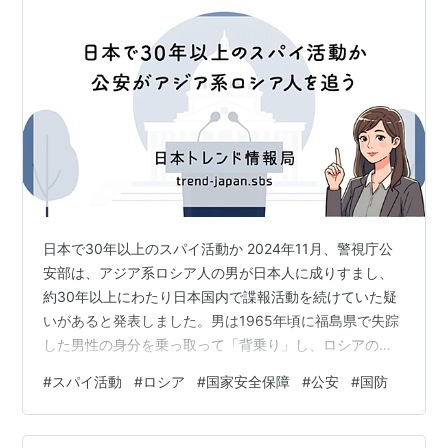
日本で30年以上のスパイ活動か 2024年11月、警視庁公
安部は、アジア系ロシア人の男が日本人に成りすまし、
約30年以上にわたり日本国内で諜報活動を続けていた疑
いがあると発表しました。男は1965年頃に福島県で失踪
した男性の身分を乗っ取って「背乗り」し、ロシアの対
外情報局（SVR）の指示のもと、日本でスパイ活動を行
#
スパイ活動
#
ロシア
#
国家安全保障
#
公安
#
国防
っていたとみられます。 公安部の捜査によれば、男は
1970年代以降、日本人としての身分で東京都内の貿易会
社に就職。国内外を行き来しながら、政治、経済、軍事