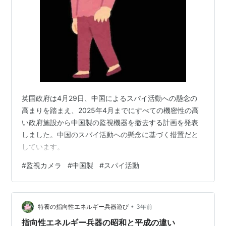
英国政府は4月29日、中国によるスパイ活動への懸念の
高まりを踏まえ、2025年4月までにすべての機密性の高
い政府施設から中国製の監視機器を撤去する計画を発表
しました。中国のスパイ活動への懸念に基づく措置だと
しています。
#
監視カメラ
#
中国製
#
スパイ活動
•
特養の指向性エネルギー兵器遊び
3年前
指向性エネルギー兵器の昭和と平成の違い