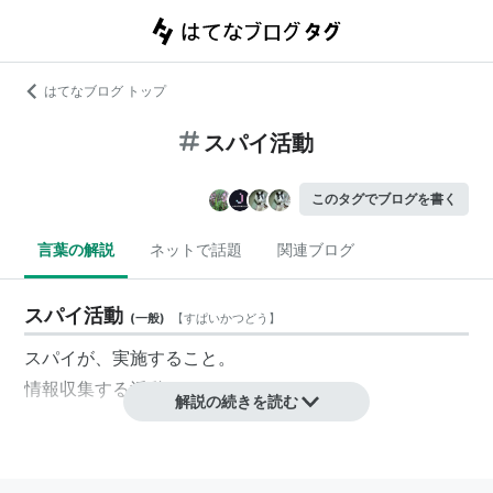
はてなブログ トップ
スパイ活動
このタグでブログを書く
言葉の解説
ネットで話題
関連ブログ
スパイ活動
(
一般
)
【
すぱいかつどう
】
スパイ
が、
実施
すること。
情報収集
する
活動
そのこと。
解説の続きを読む