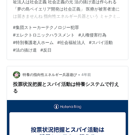
祉法人は社会正義 社会正義の元 法の抜け道は作られる
「夢の島ベイエリア開発は社会正義」 医療が被害者達に
は届きませんね 指向性エネルギー兵器という ミャクミャ
クシステムを認めないと 診断は出来ませんのでね この国
#
集団ストーカーテクノロジー犯罪
の医療は使えない 認めないから この国がカルトだと認め
#
エレクトロニックハラスメント
#
人権侵害行為
ている国 「外国もカルトやろ！」 はい、来ました “皆ん
#
特別養護老人ホーム
#
社会福祉法人
#
スパイ活動
な一緒” これは鉄板パターン 特養システムでは 「何処も
#
法の抜け道
#
反日
かしこもそうや」 と放送されている 批判 批判 批判 を繰
り返し そして、自分達組織が突っ込まれると “皆んなそ…
•
特養の指向性エネルギー兵器遊び
4年前
投票状況把握とスパイ活動は特養システムで行え
る