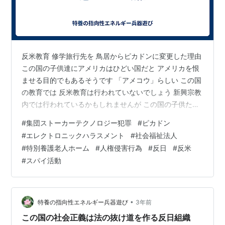
反米教育 修学旅行先を 鳥居からピカドンに変更した理由
この国の子供達にアメリカはひどい国だと アメリカを恨
ませる目的でもあるそうです 「アメコウ」らしい この国
の教育では 反米教育は行われていないでしょう 新興宗教
内では行われているかもしれませんが この国の子供たち
にどうやって反米教育をして どうやって米国を恨ませる
#
集団ストーカーテクノロジー犯罪
#
ピカドン
か で、 “ピカドン” この国が行っている反米教育は 修学
#
エレクトロニックハラスメント
#
社会福祉法人
旅行先をピカドンにする事で 密かに行われているらしい
#
特別養護老人ホーム
#
人権侵害行為
#
反日
#
反米
「第二次世界大戦は 日本人が行ったのではなく 反日がこ
#
スパイ活動
の国として起こした戦争だ」 と オペレーターは放送して
いる… 「この国を陥れようとしたんや」 へ〜 敗戦させた
ので…
•
特養の指向性エネルギー兵器遊び
3年前
この国の社会正義は法の抜け道を作る反日組織