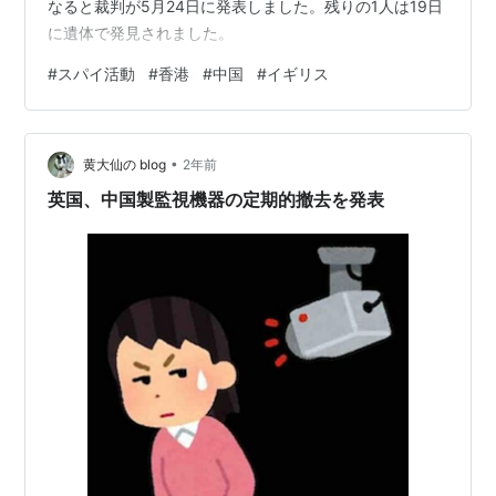
なると裁判が5月24日に発表しました。残りの1人は19日
に遺体で発見されました。
#
スパイ活動
#
香港
#
中国
#
イギリス
•
黄大仙の blog
2年前
英国、中国製監視機器の定期的撤去を発表