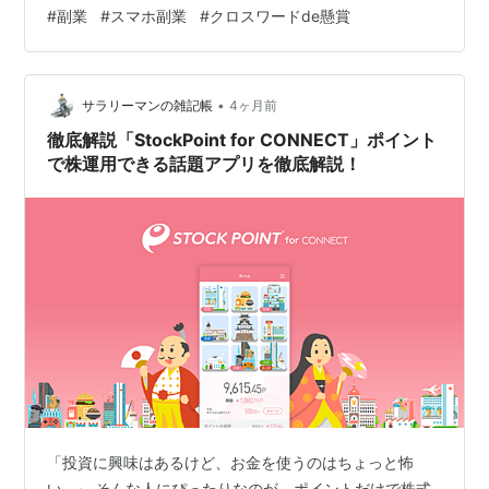
になっています。 本記事では、アプリの特徴や実際の口
#
副業
#
スマホ副業
#
クロスワードde懸賞
コミ、メリット・デメリットまで詳しく解説します！ ※
本ページはプロモーションが含まれています。 アプリ概
要・特徴 主な特徴 実際のユーザーのレビュー おすすめ
•
ポイント ① 暇つぶし×ポイ活の最強コンボ ② 継続しや
サラリーマンの雑記帳
4ヶ月前
すいゲーム性 ③ 脳トレにもなる ④ 当選のワクワク感
徹底解説「StockPoint for CONNECT」ポイント
気になるポイント ① …
で株運用できる話題アプリを徹底解説！
「投資に興味はあるけど、お金を使うのはちょっと怖
い…」 そんな人にぴったりなのが、ポイントだけで株式