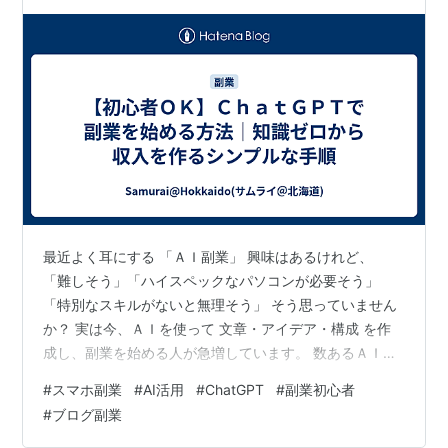
最近よく耳にする 「ＡＩ副業」 興味はあるけれど、
「難しそう」「ハイスペックなパソコンが必要そう」
「特別なスキルがないと無理そう」 そう思っていません
か？ 実は今、ＡＩを使って 文章・アイデア・構成 を作
成し、副業を始める人が急増しています。 数あるＡＩツ
ールの中でも、特に使いやすく人気なのが ＣｈａｔＧＰ
#
スマホ副業
#
AI活用
#
ChatGPT
#
副業初心者
Ｔ です。 このツールを活用すれば、以下のような作業を
#
ブログ副業
簡単に行えます。 ・記事のアイデア出し・文章作成の補