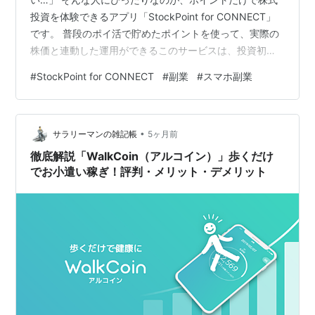
投資を体験できるアプリ「StockPoint for CONNECT」
です。 普段のポイ活で貯めたポイントを使って、実際の
株価と連動した運用ができるこのサービスは、投資初心
者から注目を集めています。 この記事では、アプリの特
#
StockPoint for CONNECT
#
副業
#
スマホ副業
徴から実際の口コミ、メリット・デメリットまで詳しく
解説していきます。 ※本ページはプロモーションが含ま
れています。 アプリ概要・特徴 ■ StockPoint for
•
CONNECTとは？ ■ 主な特徴 ① ポイントだけで株式投
サラリーマンの雑記帳
5ヶ月前
資体験 ② 株価に連動してポイントが増減 ③ 実…
徹底解説「WalkCoin（アルコイン）」歩くだけ
でお小遣い稼ぎ！評判・メリット・デメリット