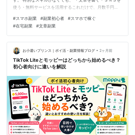
使う・無料サービスを活用するこれだけで、月数千円〜
１万円を稼ぐことは十分に可能です。 私も最初は副業の
#
スマホ副業
#
副業初心者
#
スマホで稼ぐ
知識が全くありませんでした。 ですが、ある方法を試し
#
在宅副業
#
文章副業
たところ、スマホだけで収益を上げることができまし
た。 この記事では、 初心者でも今日から始められる「ス
マホ副業のシンプルな方法」 をわかりやすく解説しま
す。 ・何をすればいいかわからない・難しい副業は無
•
お小遣いプリンス｜ポイ活・副業情報ブログ
2ヶ月前
理・スマホでできる副業を探しているそん…
TikTok Liteとモッピーはどっちから始めるべき？
初心者向けに違いを解説