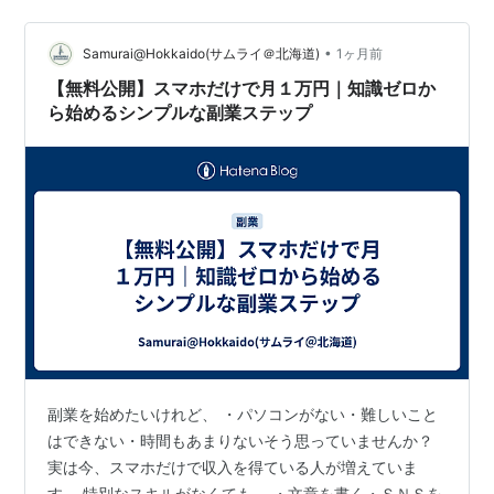
助・ＳＮＳ投稿文の作成・ブログ記事の執筆つまり、 Ａ
Ｉを「作業パートナー」にすることで、 副業のハードル
は劇的に下がります。 この記事では、 初心者でも今日か
•
Samurai@Hokkaido(サムライ＠北海道)
1ヶ月前
らできる「ＣｈａｔＧＰＴ副…
【無料公開】スマホだけで月１万円｜知識ゼロか
ら始めるシンプルな副業ステップ
副業を始めたいけれど、 ・パソコンがない・難しいこと
はできない・時間もあまりないそう思っていませんか？
実は今、スマホだけで収入を得ている人が増えていま
す。 特別なスキルがなくても、 ・文章を書く・ＳＮＳを