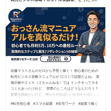
の？ネタバレ 体験談
佐藤マコトさんのゼロから手堅く稼ぐ！ 初心者のための
転売ビジネス攻略マニュアルが 口コミで話題だよね。 某
掲示板や２ｃｈ（２ちゃんねる）では インチキってカキ
コミもあったけれど、 実際のところはどうなんだろう？
副業を始めたいけど、何からやればいいか分からない…
そんな人にぴったりの1冊。 このマニュアルは全327ペー
#
転売初心者
#
スマホ副業
#
在宅ワーク
#
副業で稼ぐ
ジ。 転売のやり方をゼロから順番に教えてくれるので、