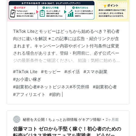
TikTok Liteとモッピーはどっちから始めるべき？初心者
向けに違いを解説 ※この記事には広告・紹介リンクが含
まれます。キャンペーン内容やポイント付与条件は変更
される場合があります。登録・利用前に、必ず公式ペー
ジの最新条件をご確認ください。 結論：気軽に始めるな
らTikTok Lite、本格的にポイ活するならモッピー ポイ活
#
TikTok Lite
#
モッピー
#
ポイ活
#
スマホ副業
を始めようと思ったときに、よく出てくるのが「TikTok
#
お小遣い稼ぎ
Lite」と「モッピー」です。 どちらもスマホで始めやす
#
副業初心者#ネットビジネス#不労所得
#
副業初心者
いサービスですが、向いている人は少し違います。 先に
#
アフィリエイト
#
節約 |
結論から言うと、 とりあえずスマホで気軽に試したい人
はTikTok Lite。継続的にポイントを貯めたい…
•
秘密を大公開！ちょっとお得情報 ゲキアツ情報!
2ヶ月前
佐藤マコト ゼロから手堅く稼ぐ！初心者のための
転売ビジネス攻略マニュアル実践者、どうだった