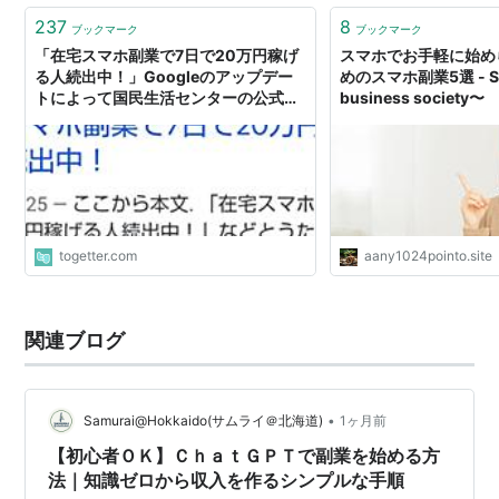
237
8
ブックマーク
ブックマーク
「在宅スマホ副業で7日で20万円稼げ
スマホでお手軽に始め
る人続出中！」Googleのアップデー
めのスマホ副業5選 - SB
トによって国民生活センターの公式サ
business society〜
イトがヤバいことになってしまった
togetter.com
aany1024pointo.site
関連ブログ
•
Samurai@Hokkaido(サムライ＠北海道)
1ヶ月前
【初心者ＯＫ】ＣｈａｔＧＰＴで副業を始める方
法｜知識ゼロから収入を作るシンプルな手順