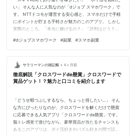
い」 そんな人に人気なのが「dジョブ スマホワーク」で
す。 NTTドコモが運営する安心感と、スマホだけで手軽
にポイントが貯まる手軽さが魅力のこのアプリ。 しかし
実際のところ、「本当に稼げるの？」「評判はどう？」
と気になる人も多いはず。 本記事では、dジョブ スマホ
#
dジョブスマホワーク
#
副業
#
スマホ副業
ワークの特徴や口コミ、メリット・デメリットまで徹底
的に解説していきます。 ※本ページはプロモーションが
含まれています。 アプリ概要 特徴 実際のユーザーレビ
•
ュー おすすめポイント 気になるポイント まとめ アプリ
サラリーマンの雑記帳
4ヶ月前
概要 「dジョブ スマホワーク」は、スマホを使って簡単
徹底解説「クロスワードde懸賞」クロスワードで
な作業をこなすこと…
賞品ゲット！？魅力と口コミを紹介します
「どうせ暇つぶしするなら、ちょっと得したい…」 そん
な方にぴったりなのが、クロスワードを解くだけで懸賞
に応募できる人気アプリ「クロスワードde懸賞」です。
脳トレ感覚で遊びながら、豪華賞品が当たるチャンスも
あるこのアプリは、ポイ活好きやパズル好きの間で話題