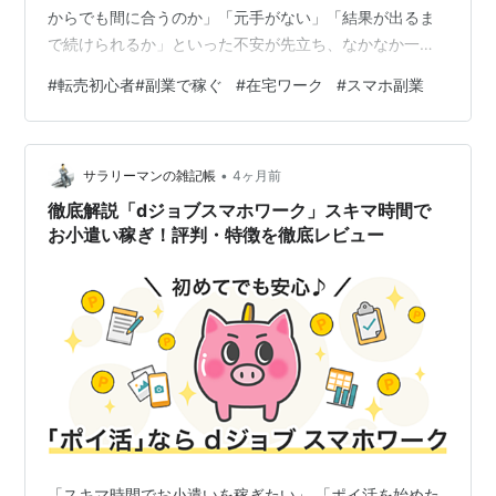
からでも間に合うのか」「元手がない」「結果が出るま
で続けられるか」といった不安が先立ち、なかなか一歩
を踏み出せない方も多いでしょう。 そこで注目したいの
#
転売初心者#副業で稼ぐ
#
在宅ワーク
#
スマホ副業
が、**転売ビジネス**です。 初期コストを抑えて始めら
れる上に、結果が数値として明確に現れるため、自分の
進捗を把握しやすいのが特徴です。 --- 「安く買って高
•
く売る」だけではない 転売というと、「単純な売買でし
サラリーマンの雑記帳
4ヶ月前
ょ」と思われがちです。しかし、継続して利益を出して
徹底解説「dジョブスマホワーク」スキマ時間で
いる人たちの行動を見ると、そこ…
お小遣い稼ぎ！評判・特徴を徹底レビュー
「スキマ時間でお小遣いを稼ぎたい」 「ポイ活を始めた