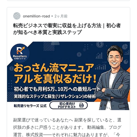
知識ゼロでもOK。 しかも、スマホだけで始められるか
ら、 パソコンが苦手な人でも大丈夫。 家事の合間や通勤
•
時間を使って 、副収入を作れるのが最大のポイント。
onemillion-road
2ヶ月前
「時間もお金も自信もない」という人こそ、 まず読んで
転売ビジネスで着実に収益を上げる方法｜初心者
ほしい一冊だ。って…
が知るべき本質と実践ステップ
副業選びで迷っているあなたへ 副業を探していると、選
択肢の多さに戸惑うことがあります。 動画編集、ブログ
運営、株式投資——それぞれに魅力はありますが、「今