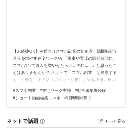
【未経験OK】主婦向けスマホ副業の始め方｜隙間時間で
月収を増やす在宅ワーク術 「家事や育児の隙間時間に、
スマホ1台で収入を増やせたらいいのに……」と思ったこ
とはありませんか？ ネットで「スマホ副業」と検索する
と、手軽な「ポイ活（ポイント活動）」やお小遣い稼ぎ
アプリが多くヒットします。しかし、何十回、何百回と
#
スマホ副業
#
在宅ワーク主婦
#
動画編集未経験
クリックしても得られるのは数十円〜数百円の世界。
#
ショート動画編集スマホ
#
隙間時間稼ぐ
「もっと効率よく、パート代やそれ以上の『しっかりと
した収入』を得たい」というのが本音ではないでしょう
か。 そこで本記事では、未経験からでもスマホ1台で手堅
ネットで話題
もっと見る
く月3万〜10万円の収入を目指せる「本格派スマホ在宅ワ
ーク（動画編集）」の始め方を徹底解説…