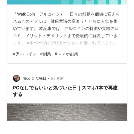
「WalkCoin（アルコイン）」 日々の移動を価値に変えら
れるこのアプリは、健康意識の高まりとともに人気を集
めています。 本記事では、アルコインの特徴や実際の口
コミ、メリット・デメリットまで徹底的に解説していき
ます。 ※本ページはプロモーションが含まれています。
アプリ概要・特徴 実際のユーザーレビュー ■良い口コミ
#
アルコイン
#
副業
#
スマホ副業
■悪い口コミ おすすめポイント 気になるポイント（デメ
リット） まとめ アプリ概要・特徴 「WalkCoin（アルコ
イン）」は、歩数に応じてコインが貯まり、そのコイン
•
を電子ギフトやポイントに交換できるポイ活×健康アプリ
Nico ☺︎ な毎日
5ヶ月前
です。 開発はソフトバンクグループの位置情報会社
PCなしでもいいと気づいた日｜スマホ1本で再建
Agoopが…
する