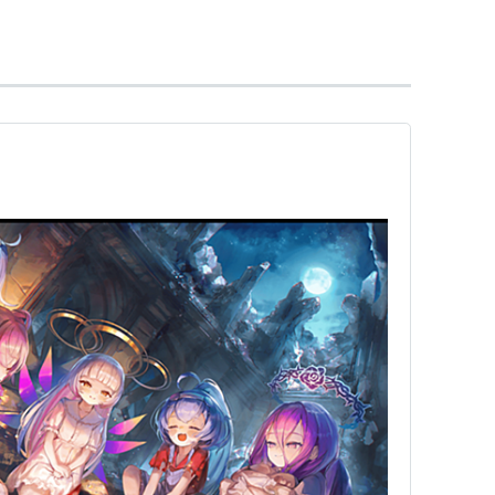
(初回生産限定盤)(DVD付)
ト:
フジファブリック
ーカー:
SMAR
16/05/11
CD
含むブログ (4件) を見る
ト:
フジファブリック
ーカー:
SMAR
16/05/11
CD
含むブログ (1件) を見る