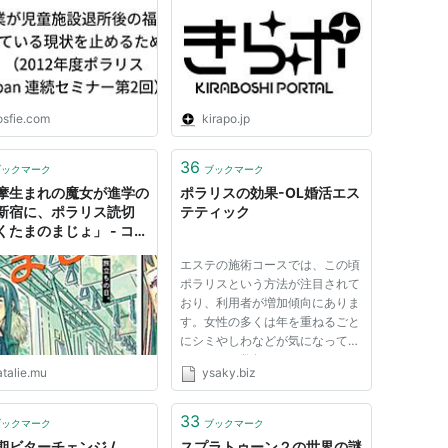
2回）
osfie.com
kirapo.jp
36
ブックマーク
ブックマーク
摩生まれの魔女が進学の
ポラリスの効果-OL婚活エス
新宿に、ポラリス読切
テティック
くたまのまじょ」 - コミ
ナタリー
エステの施術コースでは、この頃
ポラリスという方法が注目されて
おり、利用者が増加傾向にありま
す。女性の多くは年を重ねるごと
にシミやしわなどが気になってき
ます。ここ数年はアンチエイジン
atalie.mu
ysaky.biz
グといった言葉がよく聞かれるよ
うになりました。エイジレスビュ
ーティという年齢を感じさせない
33
ブックマーク
ブックマーク
若さを追求するなら、スキン...
期ビターチェンジ /
スプラトゥーン２の世界の謎