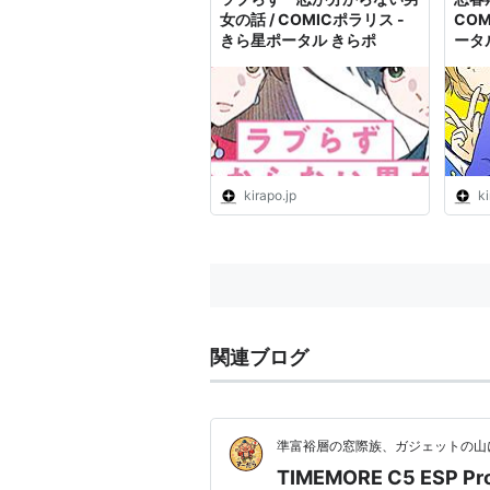
女の話 / COMICポラリス -
COM
きら星ポータル きらポ
ータ
kirapo.jp
ki
関連ブログ
準富裕層の窓際族、ガジェットの山に
TIMEMORE C5 ES