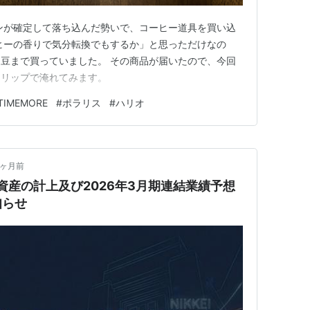
ンが確定して落ち込んだ勢いで、コーヒー道具を買い込
ヒーの香りで気分転換でもするか」と思っただけなの
豆まで買っていました。 その商品が届いたので、今回
ドリップで淹れてみます。
TIMEMORE
#
ポラリス
#
ハリオ
4ヶ月前
資産の計上及び2026年3月期連結業績予想
知らせ