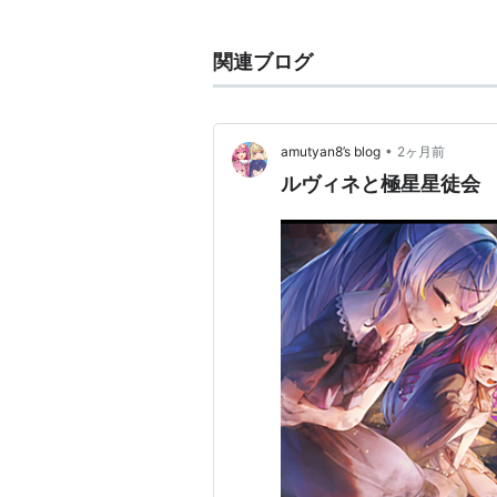
ポラリス
関連ブログ
アーティス
出版社/メ
発売日:
20
•
amutyan8’s blog
2ヶ月前
メディア:
この商品を
ルヴィネと極星星徒会
ポラリス
アーティス
出版社/メ
発売日:
20
メディア:
この商品を