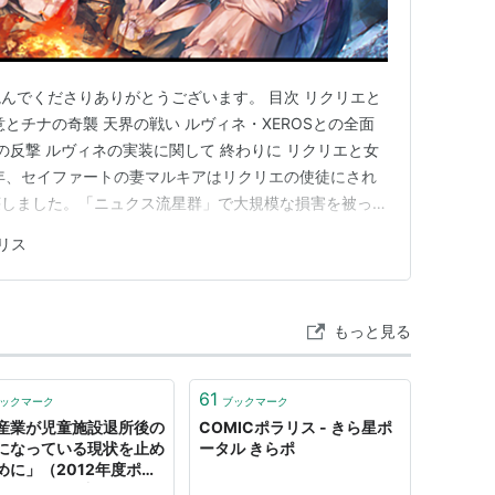
んでくださりありがとうございます。 目次 リクリエと
とチナの奇襲 天界の戦い ルヴィネ・XEROSとの全面
の反撃 ルヴィネの実装に関して 終わりに リクリエと女
年、セイファートの妻マルキアはリクリエの使徒にされ
壊しました。「ニュクス流星群」で大規模な損害を被った
状況に陥ります。ここで「救世主」として現れたのがルヴ
リス
分はテルルの使いであること ②クロトがデネブを裏切っ
透させ、支…
もっと見る
61
ックマーク
ブックマーク
産業が児童施設退所後の
COMICポラリス - きら星ポ
になっている現状を止め
ータル きらポ
めに」（2012年度ポラ
@ppjapan 連続セミナ