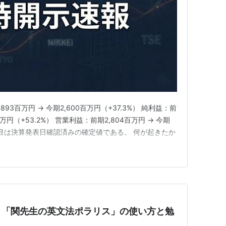
93百万円 → 今期2,600百万円（+37.3%） 純利益：前
0百万円（+53.2%） 営業利益：前期2,804百万円 → 今期
 全項目は決算発表日確認済みの確定値である。 何が起きたか
！「関先生の英文法ポラリス」の使い方と勉