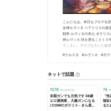
こんにちは。本日もブログを読
女神ルヴィネ ベアトリスの真意
戦争 ルヴィネの本心 ポラリス
神ルヴィネ 時を遡ること１０
てしまい、デネブを大いに破
デネブの流星市国は、危機的
#
クルスタ
#
ルヴィネ
#
ポラ
ィネです。 ルヴィネは ①自
たこと という虚構を人々に浸
ネットで話題
1078
74
ブックマーク
ブ
末期ガンでも元気です 38歳
「性
エロ漫画家、大腸ガンになる
福祉
/ COMICポラリス - きら星
るた
ポータル きらポ
リス 