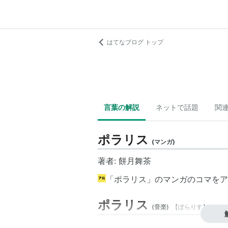
はてなブログ トップ
言葉の解説
ネットで話題
関
ポラリス
(
マンガ
)
著者: 餅月舞茶
「ポラリス」のマンガのコマをア
ポラリス
(
音楽
)
【
ぽらりす
】
2016年5月11日に発売される
フジフ