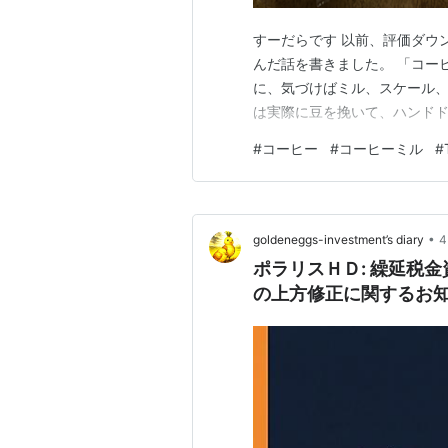
すーだらです 以前、評価ダウ
んだ話を書きました。 「コー
に、気づけばミル、スケール、
は実際に豆を挽いて、ハンド
#
コーヒー
#
コーヒーミル
#
•
goldeneggs-investment’s diary
ポラリスＨＤ: 繰延税金
の上方修正に関するお