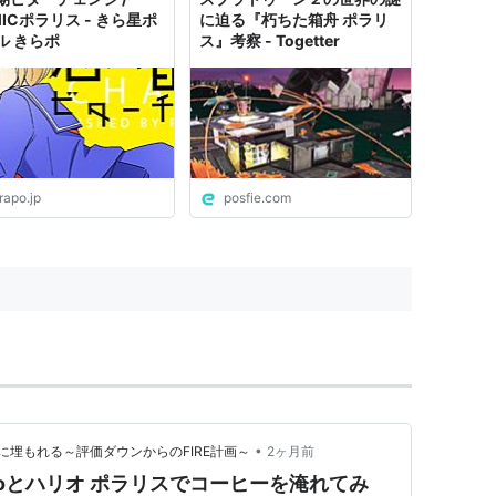
ICポラリス - きら星ポ
に迫る『朽ちた箱舟 ポラリ
ル きらポ
ス』考察 - Togetter
rapo.jp
posfie.com
•
埋もれる～評価ダウンからのFIRE計画～
2ヶ月前
P Proとハリオ ポラリスでコーヒーを淹れてみ