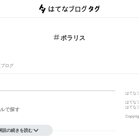
ポラリス
連ブログ
はてな
はてな
はてな
ルで探す
Copyrig
解説の続きを読む
ァブリック
のシングル。