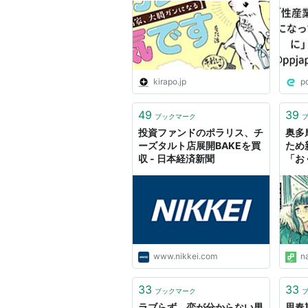
ー第
kirapo.jp
p
49
39
ブックマーク
投資ファンドのポラリス、チ
奥多
ーズタルト店展開BAKEを買
ため
収 - 日本経済新聞
「お
ック
www.nikkei.com
n
33
33
ブックマーク
ラブらず 恋が分からない男
思春