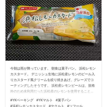
今朝は雨が降っています。 朝食は菓子パン。 浜松レモン
カスタード。 デニッシュ生地に浜松産レモンのピール入
りカスタード風クリームを絞り焼きあげ、グレーズでコ
ーティングしたそうです。 浜松産レモンピールは、規格
外のため未利用だった浜松産のレモンを使用することで
フードロスの削減、またレモンの加工を障がい者就労支
#
YKベーキング
#
YKマルト
#
菓子パン
援施設にお手伝いいただき「働きがい、やりがい」を創
#
浜松レモンカスタード
#
ヤクルト
#
ソフール