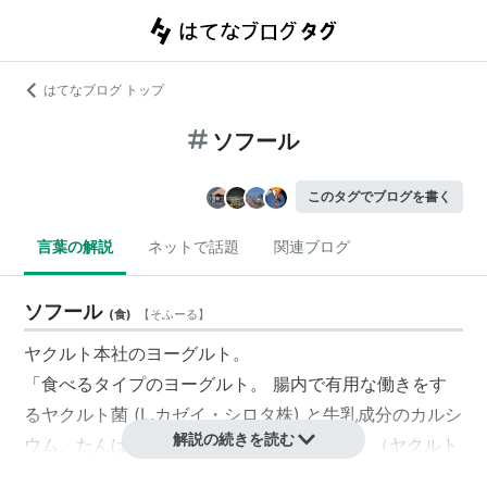
はてなブログ トップ
ソフール
このタグでブログを書く
言葉の解説
ネットで話題
関連ブログ
ソフール
(
食
)
【
そふーる
】
ヤクルト本社のヨーグルト。
「食べるタイプのヨーグルト。 腸内で有用な働きをす
る
ヤクルト菌
(L.
カゼイ
・シロタ株) と牛乳成分のカルシ
解説の続きを読む
ウム、たんぱく質等の栄養が摂取できる。」（ヤクルト
本社HPより）