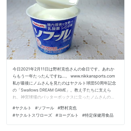
今日2021年2月11日は野村克也さんの命日です。あれか
らもう一年たったんですね…。 www.nikkansports.com
私が最後にノムさんを見たのはヤクルト球団50周年記念
の「Swallows DREAM GAME」。教え子たちに支えら
れ、神宮球場のバッターボックスに立ったノムさんの楽
しい表情を今でも思い出しながら、ヤクルトのヨーグル
#
ヤクルト
#
ソフール
#
野村克也
ト「ソフール」を紹介します。 ソフール プレーン ヤク
#
ヤクルトスワローズ
#
ヨーグルト
#
特定保健用食品
ルト ソフール プレーン 100円（税別） コンビニやスー
パーで買えるハードタイプのカップヨーグルトです。ク