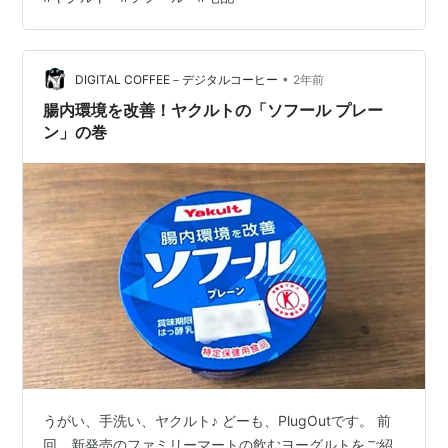
する。プレーン３個、ＬＴ２個、レモン２個の計７個。
痛まないうちに食べるには、よい感じだと思う。
•
DIGITAL COFFEE－デジタルコーヒー
2年前
腸内環境を改善！ヤクルトの「ソフール プレー
ン」の巻
うがい、手洗い、ヤクルト♪ どーも、PlugOutです。 前
回、新発売のファミリーマートの飲むヨーグルトをご紹