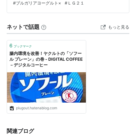
#
ブルガリアヨーグルト×
#
ＬＧ２１
か 僕はコンビニでおにぎり１個（またはパン１個）と野
菜ジュースにカロリーメイトや１本満足バーなどの栄養
補助食品とヨーグルトを購入することが多いです 昼休み
ネットで話題
もっと見る
にさっさと昼食を済ませてすぐに仕事に戻るときとかに
コンビニを使うことが多いです さて、僕…
6
ブックマーク
腸内環境を改善！ヤクルトの「ソフー
ル プレーン」の巻 - DIGITAL COFFEE
－デジタルコーヒー
plugout.hatenablog.com
関連ブログ