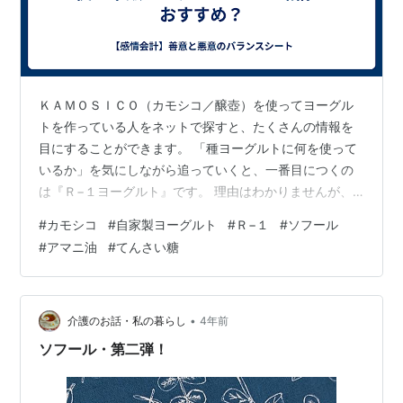
ＫＡＭＯＳＩＣＯ（カモシコ／醸壺）を使ってヨーグル
トを作っている人をネットで探すと、たくさんの情報を
目にすることができます。 「種ヨーグルトに何を使って
いるか」を気にしながら追っていくと、一番目につくの
は『Ｒ−１ヨーグルト』です。 理由はわかりませんが、
Ｒ−１を使う気持ちはわかる。なぜなんでしょう？ デザ
#
カモシコ
#
自家製ヨーグルト
#
Ｒ−１
#
ソフール
インの勝利？・・たしかに、売場であの赤いパッケージ
#
アマニ油
#
てんさい糖
は目立つ 安定した土台の上なら、応用は自在 ヨーグルト
には『てんさい糖』 アマニ油の「苦味」も取り込んで
『美味』に変える 柔らかで優しい『甘味』を好む方へ 意
外と『ソフール』も負けてない ここでもてんさい糖は良
•
介護のお話・私の暮らし
4年前
い働きをする 【今後の予定１】「酸…
ソフール・第二弾！