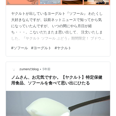
ヤクルトが出しているヨーグルト『ソフール』 わたくし
大好きなんですが、以前ネットニュースで知ってから気
になっていたんですが、 いつの間にやら月日が経
ち・・・。こないだたまたま思い出して、 注文いたしま
した。『ヤクルト ソフール ぶどう』期間限定！ ブドウ
味が出ました(≧▽≦) （おそらくもう在庫がないかわずか
#
ソフール
#
ヨーグルト
#
ヤクルト
だと思います） 実家ではもう何十年とヤクルトさんにお
世話になっておりまして、 この商品を思い出したその日
に、母に連絡してもらいました。 そしたら、このブドウ
•
味は今月いっぱい、しかももう在庫が少ないとのことで
zumenのblog
5年前
した(;'∀') ですがギリギリ注文することができまして、 翌
ノムさん、お元気ですか。【ヤクルト】特定保健
日に届けてくれました。…
用食品、ソフールを食べて思い出にひたる