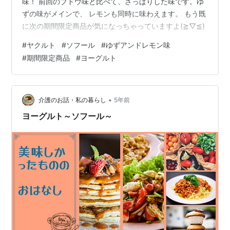
味！ 前回のブドウ味と比べて、さっぱりした味です。ゆ
ずの味がメインで、 レモンも同時に味わえます。 もう既
に次の期間限定商品が気になっちゃっていますよ(≧▽≦)
#
ヤクルト
#
ソフール
#
ゆずアンドレモン味
#
期間限定商品
#
ヨーグルト
•
介護のお話・私の暮らし
5年前
ヨーグルト～ソフール～