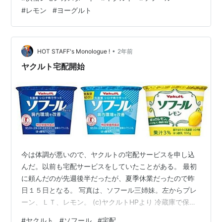
出、関わるみんながハッピーになる取り組みで生まれた
#
レモン
#
ヨーグルト
レモンピールとのこと。 It is nice to be able to eat
good and contribute to ethical consumption. 美味しく
食べて、エシカ…
•
HOT STAFF's Monologue !
2年前
ヤクルト宅配開始
今は体調が悪いので、ヤクルトの宅配サービスを申し込
んだ。以前も宅配サービスをしていたことがある。 最初
に頼んだのが先週後半だったが、夏季休業だったので昨
日１５日となる。 写真は、ソフール三姉妹。左からプレ
ーン、ＬＴ、レモン。 (c)ヤクルトHPより 冷蔵庫で保冷
すると言ってもまだ夏真っ盛り。１週間分の７個を購入
#
ヤクルト
#
ソフール
#
宅配