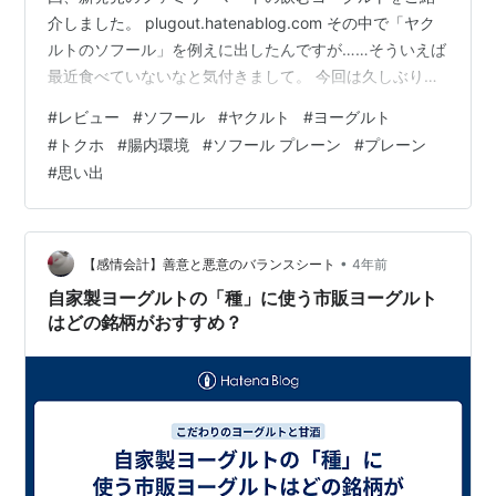
介しました。 plugout.hatenablog.com その中で「ヤク
ルトのソフール」を例えに出したんですが……そういえば
最近食べていないなと気付きまして。 今回は久しぶりに
スーパーマーケットで購入してみましたよ。 それがこち
#
レビュー
#
ソフール
#
ヤクルト
#
ヨーグルト
ら！！！ 「ソフール プレーン」 www.yakult.co.jp こ
#
トクホ
#
腸内環境
#
ソフール プレーン
#
プレーン
れ、割と小さい頃にたまに食べていた記憶があるんです
#
思い出
が……かなりパッケージが変わっている気がします。 た
だどんなデザインだったかと言われると、パッと思い出
せないのも悔しいな（白目） ちなみに小…
•
【感情会計】善意と悪意のバランスシート
4年前
自家製ヨーグルトの「種」に使う市販ヨーグルト
はどの銘柄がおすすめ？