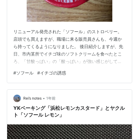
リニューアル発売された「ソフール」のストロベリー。
店頭でも買えますが、職場に来る販売員さんも、今週か
ら持ってくるようになりました。 後日紹介しますが、先
日、市内某所でイチゴ味のソフトクリームを食べたとこ
ろ、「甘酸っぱい」の「酸っぱい」が強い感じがして、
「あれっ、イチゴってこんな味だったっけ？」と思って
#
ソフール
#
イチゴの誘惑
しまったことがありました。 でもこちらは、濃厚な味わ
いで知られる「あまおう」配合ということもあるのか、
酸っぱいという感じが全然なく、「これこれ、これだ
•
よ」と思わせるイチゴの風味が強く感じられ、一気にハ
Rei’s notes
1年前
マりました。 レモンが発売されなくなってしまったのは
YKベーキング「浜松レモンカスタード」とヤクル
残念だけど、今度はこちらを定期的に買っていこ…
ト「ソフール レモン」