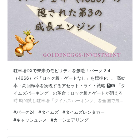
駐車場DXで未来のモビリティを創造！パーク２４
（4666）が「ロック板・ゲートなし」を標準化し、高効
率・高回転率を実現するアセット・ライト戦略 🅿️📸 「タ
イムズパーキング」の革命：ロック板とゲートが消える
時 時間貸し駐車場「タイムズパーキング」を全国で展開
し、カーシェアやレンタカーといったモビリティサービ
#
パーク24
#
タイムズ
#
タイムズレンタカー
スを提供するパーク２４（4666）が、今、駐車場運営の
#
キャッシュレス
#
カーシェアリング
常識を根底から覆すような大きな変革に着手しているこ
とをご存知でしょうか。 パーク２４が11月以降の新設す
る「タイムズパーキング」において、駐車状況や料金を