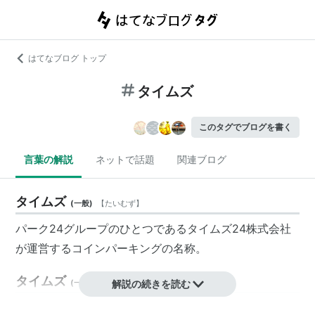
はてなブログ トップ
タイムズ
このタグでブログを書く
言葉の解説
ネットで話題
関連ブログ
タイムズ
(
一般
)
【
たいむず
】
パーク24グループのひとつである
タイムズ24
株式会社
が運営するコインパーキングの名称。
タイムズ
(
一般
)
【
たいむず
解説の続きを読む
】
世界最古の日刊紙、ザ・タイムズ（
The Times
）のこ