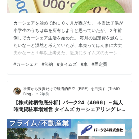
カーシェアを始めて約１０ヶ月が過ぎた。 本当は子供が
小学生のうちは車を所有しようと思っていたが、２年前
倒しでカーシェア生活を始めた。 毎月の固定費を減らし
たいなーと漠然と考えていたが、車売ってほんまに大丈
夫かなーと１年以上考えた。近所にタイムズのカーシェ
アがあり、偶然同じホンダのフィットで持っている車と
#
カーシェア
#
節約
#
タイムズ
#
車
#
固定費
同じ車種というのも縁だったのかもしれない。 最終的に
車を手放すことを決めたのは、半年に1回の点検でタイヤ
交換が必要になった時だ。４本交換で７万円の出費。。
社畜から投資だけで経済的自立（FIRE）を目指す（ToMO
ディーラーでの説明だったので、探せばもっと安くで交
•
Blog）
2年前
換できるだろうし、まだまだ交換しなくても大丈夫だろ
【株式銘柄徹底分析】パーク24（4666）～無人
うとは思った。 でも、毎月の駐車場代、保険…
時間貸駐車場運営 タイムズ カーシェアリング レ
ンタカー 成長企業 株主優待～