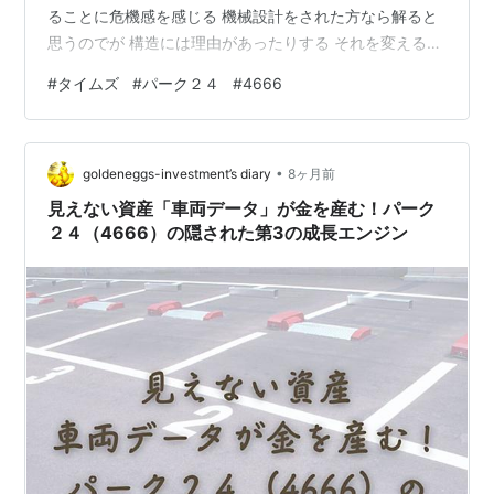
ることに危機感を感じる 機械設計をされた方なら解ると
思うのでが 構造には理由があったりする それを変えるこ
とのリスクは想定されていない コレで完璧と胸を張る 〇
#
タイムズ
#
パーク２４
#
4666
〇な人・・・・・ 平凡な感覚があれば製造メーカーと話
し合う 信じられないことが上場企業でも起こる タイムズ
•
goldeneggs-investment’s diary
8ヶ月前
見えない資産「車両データ」が金を産む！パーク
２４（4666）の隠された第3の成長エンジン