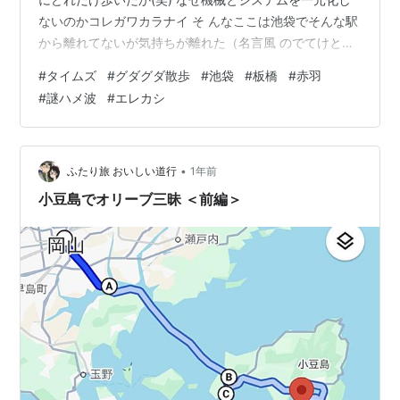
ないのかコレガワカラナイ そ んなここは池袋でそんな駅
から離れてないが気持ちが離れた（名言風 のでてけとぅ
ーにそれっぽいほうへ歩く はじめてこの商店街つか存在
#
タイムズ
#
グダグダ散歩
#
池袋
#
板橋
#
赤羽
も知らなんだへー 歩ききる意外と長かったすると 嗚呼
#
謎ハメ波
#
エレカシ
ここに出るのかよく車では通るとこやんじゃあ ここに来
た いやたまらんな(笑) カオスすぎるそれがいい。 満足や
そのままもうどうでもいいのでてけとぅーに進む。 なん
もみてないから進んでるかも怪しい(笑) 合間 で色んな商
•
ふたり旅 おいしい道行
1年前
店街横…
小豆島でオリーブ三昧 ＜前編＞