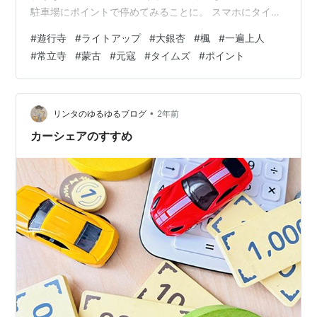
駐車場にポイントで停めてみることに。 スマホにタイム
ズのアプリを入れたらポイントが付与されたんだけど、
#
遊行寺
#
ライトアップ
#
大銀杏
#
楓
#
一遍上人
ちょっと前に中華街に行った時にはポイントを使うこと
#
常立寺
#
蒙古
#
元寇
#
タイムズ
#
ポイント
はできなかった。 この遊行寺のタイムズはポイントを使
って精算ができることはネットで確認済み。 駐車場は幸
いなことにガラガラだった。 惣門から入り、いろは坂を
上る。春は桜が見事なところだ。 久しぶりに来たな
•
リンタのゆるゆるブログ
2年前
ぁ・・・ けっこう人が来ている。犬…
カーシェアのすすめ