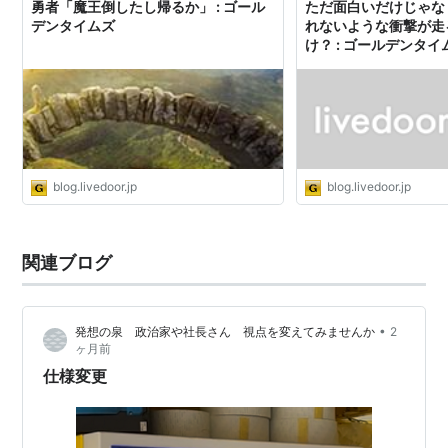
勇者「魔王倒したし帰るか」 : ゴール
ただ面白いだけじゃな
デンタイムズ
れないような衝撃が走
け？ : ゴールデンタイ
blog.livedoor.jp
blog.livedoor.jp
関連ブログ
•
発想の泉 政治家や社長さん 視点を変えてみませんか
2
ヶ月前
仕様変更