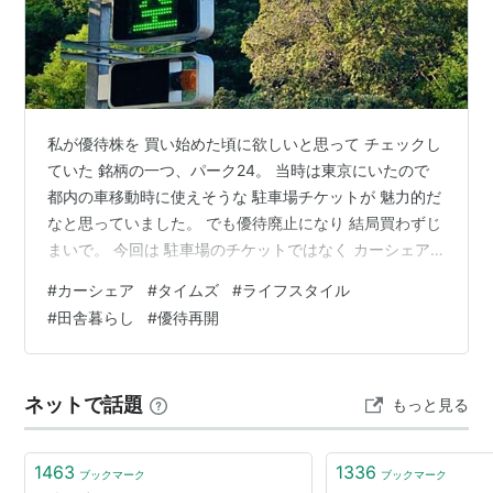
私が優待株を 買い始めた頃に欲しいと思って チェックし
ていた 銘柄の一つ、パーク24。 当時は東京にいたので
都内の車移動時に使えそうな 駐車場チケットが 魅力的だ
なと思っていました。 でも優待廃止になり 結局買わずじ
まいで。 今回は 駐車場のチケットではなく カーシェア
チケットが 優待でもらえるんだそうです。 都市部に住ん
#
カーシェア
#
タイムズ
#
ライフスタイル
でいて 車を持っていない人には 良さそうですが我が家は
#
田舎暮らし
#
優待再開
もはや 田舎暮らしになりカーシェアは あまり魅力を感じ
ないので 今後も買わないかな‥ 普段からカーシェアを 利
用している人には うれしい優待になりますね✨ 応援いた
ネットで話題
もっと見る
だけるとうれしいです✨ ↓ ↓ ↓ いろんな節約・貯蓄術…
1463
1336
ブックマーク
ブックマーク