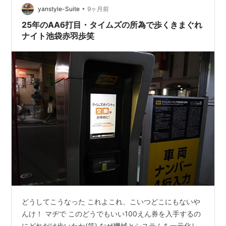
把握するためのロック板やゲートを原則としてなくし、
•
yanstyle-Suite
9ヶ月前
カメラによる車両認証とキャッシュレ…
25年のAAб打目・タイムズの所為で歩くきまぐれ
ナイト池袋赤羽歩笑
どうしてこうなった これよこれ、こいつどこにもないや
んけ！ マヂで このどうでもいい100えん券を入手するの
にどれだけ歩いたか(笑) なぜ機械とシステムを一元化し