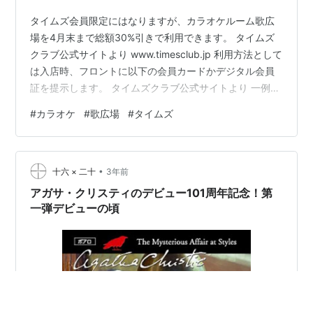
タイムズ会員限定にはなりますが、カラオケルーム歌広
場を4月末まで総額30%引きで利用できます。 タイムズ
クラブ公式サイトより www.timesclub.jp 利用方法として
は入店時、フロントに以下の会員カードかデジタル会員
証を提示します。 タイムズクラブ公式サイトより 一例と
して、池袋のウタヒロを平日昼の料金想定で計算してみ
#
カラオケ
#
歌広場
#
タイムズ
ましょう。 池袋サンシャイン通り１号店より 30分料
金：210円→147円 フリータイム：1400円→980円 安過
ぎるｯ...！ これドリンクバー付きですからね。びっくりで
•
す。 既にベネフィットステーション等で総額20%引きの
十六 × 二十
3年前
サービスはありますが、総額30%引きは中々あ…
アガサ・クリスティのデビュー101周年記念！第
一弾デビューの頃