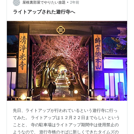
の車が行き交っています。特に土日やイベント時は、ど
•
屋根裏部屋でやりたい放題
2年前
の駐車場も満車で、スムーズに停めら…
ライトアップされた遊行寺へ
先日、ライトアップが行われているという遊行寺に行っ
てみた。 ライトアップは１２月２２日までらしい という
ことと、 寺の駐車場はライトアップ期間中は使用禁止の
ようなので、 遊行寺橋のそばに新しくできたタイムズの