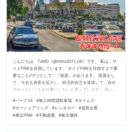
こんにちは、ToMO（@tomo2011_08）です。 私は、サ
イドFIREを目指しています。 サイドFIREを目指す上で重
要なことの1つとして、「投資」があります。 投資をし
て、今ある資産を拡大し、経済的自立を達成して、自分
のやりたいことを仕事にしたいと思っています。 様々な
投資の方法がありますが、その中の1つとして株式投資が
#
パーク24
#
無人時間貸駐車場
#
タイムズ
あり、株式投資を行う上で株式銘柄を分析することは非
#
カーシェアリング
#
レンタカー
#
成長企業
常に重要なことです。 日本株式投資をされる方の必需品
#
東証PRM
#
不動産業
#
株主優待
といえるのが、以下の四季報になります。 お持ちでない
方は、以下から購入して読まれることをお勧めします。
リンク 銘柄の事業内容は？、業績はどうか？、配当はい