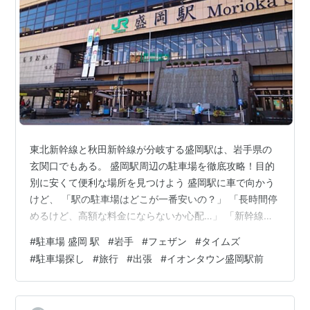
東北新幹線と秋田新幹線が分岐する盛岡駅は、岩手県の
玄関口でもある。 盛岡駅周辺の駐車場を徹底攻略！目的
別に安くて便利な場所を見つけよう 盛岡駅に車で向かう
けど、 「駅の駐車場はどこが一番安いの？」 「長時間停
めるけど、高額な料金にならないか心配…」 「新幹線で3
日間出張に行くから、連泊できる駐車場を探したい！」
#
駐車場 盛岡 駅
#
岩手
#
フェザン
#
タイムズ
そんな風に、盛岡駅周辺の駐車場探しで困っていません
#
駐車場探し
#
旅行
#
出張
#
イオンタウン盛岡駅前
か？ 盛岡駅は、新幹線や在来線の利用者だけでなく、駅
ビル「フェザン」や「マリオス」での買い物、盛岡駅西
口のイオンタウンへのアクセスなどで、いつもたくさん