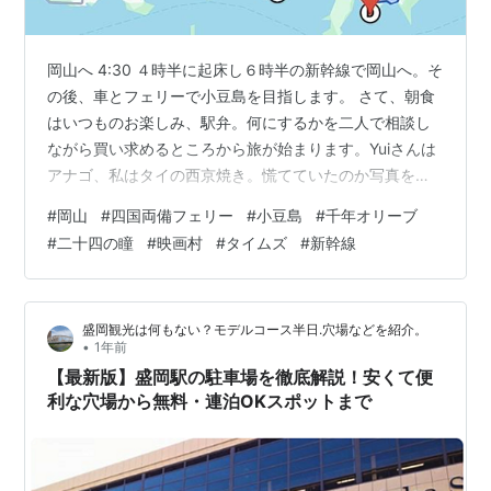
岡山へ 4:30 ４時半に起床し６時半の新幹線で岡山へ。そ
の後、車とフェリーで小豆島を目指します。 さて、朝食
はいつものお楽しみ、駅弁。何にするかを二人で相談し
ながら買い求めるところから旅が始まります。Yuiさんは
アナゴ、私はタイの西京焼き。慌てていたのか写真を撮
ることも忘れてました。名古屋までの間にうとうとした
#
岡山
#
四国両備フェリー
#
小豆島
#
千年オリーブ
ものの、旅への期待から間もなく岡山に到着。３時間以
#
二十四の瞳
#
映画村
#
タイムズ
#
新幹線
上の乗車なので退屈するかと思いましたが、あっという
間でした。 岡山駅ではグレーの新幹線がカッコよかった
ので、記念写真を撮っていると車掌さんが満面の笑みで
盛岡観光は何もない？モデルコース半日.穴場などを紹介。
もてなしてくれました。旅はいい感じに滑り出しまし
•
1年前
た。 カーシェア 10:20 まずは…
【最新版】盛岡駅の駐車場を徹底解説！安くて便
利な穴場から無料・連泊OKスポットまで