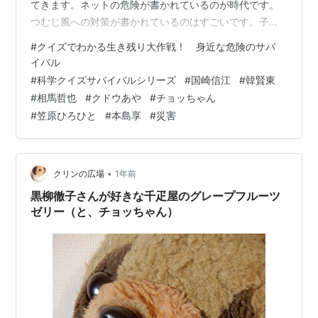
てきます。ネットの危険が書かれているのが時代です。
つむじ風への対策が書かれているのはすごいです。子供
だったら近寄ってみたくなると思うので建物にすぐ入る
#
クイズでわかる生き残り大作戦！ 身近な危険のサバ
事が知れて勉強になりました。 ---------- クイズでわか
イバル
る生き残り大作戦！ 身近な危険のサバイバル 科学クイズ
#
科学クイズサバイバルシリーズ
#
国崎信江
#
韓賢東
サバイバルシリーズ へのアマゾンリンクはこちら。
#
相馬哲也
#
クドウあや
#
チョッちゃん
https://amzn.to/4mjaAjF ---------- クイズでわかる生き
#
笠原ひろひと
#
本島享
#
災害
残り大作戦！ 身近な危険のサバイバル 科…
•
クリンの広場
1年前
黒柳徹子さんが好きな千疋屋のグレープフルーツ
ゼリー（と、チョッちゃん）