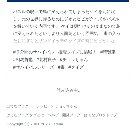
パズルの呪いで鳥に変えられてしまったケイを元に戻
し、元の世界に帰るためにジオとピピがクイズやパズル
を解いていく内容です。 ケイは顔だけそのままなので鳥
に変えられたというより人面鳥という雰囲気。 毒の入っ
たおにぎりとサンドイッチのクイズの時にピピがいない
状態でよかった。ピピだとどっちも食べている気がす
#
５分間のサバイバル 推理クイズに挑戦！
#
韓賢東
る。 クイズは結構難しいかもしれない。答えがわからず
#
相馬哲也
#
北村良子
#
チョッちゃん
に回答を見たところも結構ありました。ノウ博士の発明
#
サバイバルシリーズ
#
毒
#
クイズ
で本の世界に入っていた事がわかりますがこの発明は汎
用性がありそう… ---------- ５分間のサバイバル 推理ク
イズに挑戦！ へのアマゾンリンクはこちら。
読み込み中…
https://amzn.to/3Ce…
はてなブログ
>
テレビ
>
チョッちゃん
はてなブログ タグとは
ヘルプ
開発ブログ
はてなブログトップ
Copyright (C) 2001-
2026
Hatena.