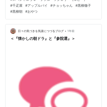
お話ですが🎶 主人公・ちょうこ（蝶子）のモデルは、あ
#
千疋屋
#
アップルパイ
#
チョッちゃん
#
黒柳徹子
の、くろやなぎ（黒柳徹子）さんのお母さん、 黒柳朝
#
黒柳朝
#
おやつ
（くろやなぎ・ちょう）さんです。 （せっかくなので、
こないだ実家に帰った時に持参した、千疋屋のグレープ
フルーツゼリーの写真をのっけますね💡 黒柳さんのお気
に入りのスイーツです🎵 常に…
•
日々の気づきを気楽につづるブログ
1年前
＜『懐かしの朝ドラ』と『参院選』＞