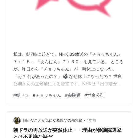
私は、朝7時に起きて、NHK BS放送の『チョッちゃん』
７：１５～ 『あんぱん』７：３０～を見ている。 ところ
が、昨日から『チョッちゃん』が一時休止になった。
「え？ 何があったの？」 🗳️ なぜ休止になったの？ 世良
公則さんの立候補による措置です。NHKは「出演者が参
院選候補者になる」という政治的公平性の観点から、
#
朝ドラ
#
チョッちゃん
#
参院選
#
世良公則
2025年7月1日〜7月20日まで再放送を急遽お休みすると
発表しました (ja.wikipedia.org)。 🕰️ 放送のスケジュー
ルは？ 休止期間：7月1日朝放送から、投票日の7月20日
•
まで 再開予定：**7月21日（月）**から、通常通り再開
細かなことが気になる親父の備忘録
1年前
予定 (ja.wikipedia.…
朝ドラの再放送が突然休止・・理由が参議院選挙
とは不思議な話だ