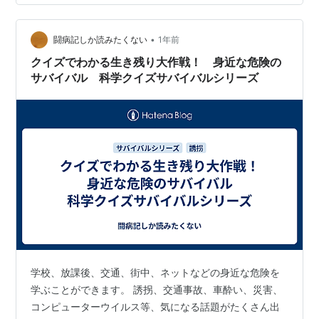
癪持ちでやきもち焼きで、これを「亭主関白」というス
タイルで片付けられていたのが昭和の時代。 今なら「モ
ラハラ夫」です。 要は我が子の泣き声がうるさいと癇癪
•
闘病記しか読みたくない
1年前
を起すので、チョッちゃんは赤…
クイズでわかる生き残り大作戦！ 身近な危険の
サバイバル 科学クイズサバイバルシリーズ
学校、放課後、交通、街中、ネットなどの身近な危険を
学ぶことができます。 誘拐、交通事故、車酔い、災害、
コンピューターウイルス等、気になる話題がたくさん出