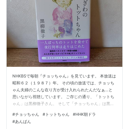
NHKBSで毎朝『チョッちゃん』を見ています。 本放送は
昭和６２（１９８７）年。 その頃の放送では、チョッち
ゃん夫婦のこんな在り方が受け入れられたんだなぁ…と
思いながら視聴しています。 ご存じの通り、「トットち
ゃん」は黒柳徹子さん。 そして「チョッちゃん」は黒柳
徹子さんのお母様です。 世良公則さん演じる要かなめは
#
チョッちゃん
#
トットちゃん
#
HHK朝ドラ
「チョッちゃん」の旦那様であり「トットちゃん」のパ
#
あんぱん
パです。 天才バイオリニスト…らしいです。 この要が癇