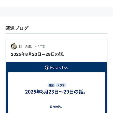
主役は古村比呂が演じた。また、ドラマでは
黒柳徹子
も
ゲスト出演してる。
他の出演者＝
由紀さおり
、
世良公則
、
宮崎ますみ
、
役所
関連ブログ
広司
、
春風亭小朝
、
杉本哲太
、
もたいまさこ
、
片岡鶴太
郎
、
川谷拓三
、
前田吟
、
佐藤オリエ
、
佐藤慶
•
日々の泡。
1年前
2025年8月23日～29日の話。