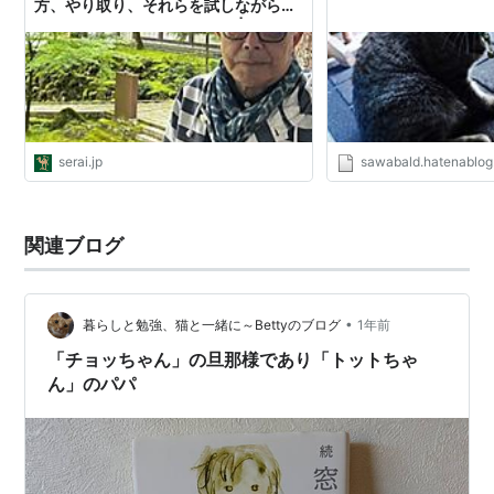
方、やり取り、それらを試しながら書
いていたような気がします」 | サラ
イ.jp｜小学館の雑誌『サライ』公式サ
イト
serai.jp
sawabald.hatenablo
関連ブログ
•
暮らしと勉強、猫と一緒に～Bettyのブログ
1年前
「チョッちゃん」の旦那様であり「トットちゃ
ん」のパパ