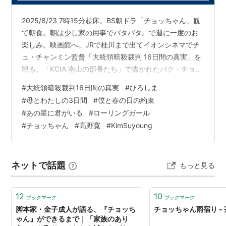
2025/8/23 7時15分起床。BS朝ドラ「チョッちゃん」観
て朝食。朝は少し家の用事でバタバタ。で週に一度のお
楽しみ。映画館へ。JRで桂川まで出てイオンシネマでチ
ュ・チャンミン監督「大統領暗殺裁判 16日間の真実」を
観る。「KCIA 南山の部長たち」で描かれたパク・チョン
ヒ大統領暗殺事件。犯人は中央情報部部長キム・ジェギ
#
大統領暗殺裁判16日間の真実
#
ひろしま
ュ。上官の指令により暗殺事件に巻き込まれた中央情報
#
母とわたしの3日間
#
僕と春の日の約束
部長の随行秘書官パク・テジュ。軍人である彼の裁判に
#
あの星に君がいる
#
ローリングガール
あたって弁護士として選ばれたのは勝つためには手段を
#
チョッちゃん
#
高野寛
#
KimSuyoung
選ばない弁護士チョン・インフ。裁判を裏で操る合同捜
査団長チョン・サンドゥ（チョン・ドゥファンがモデ
ル）による卑劣な妨害の中、…
ネットで話題
もっと見る
12
10
ブックマーク
ブックマーク
脚本家・金子成人が語る、『チョッち
チョッちゃん雨宿り -
ゃん』ができるまで｜「家族のあり