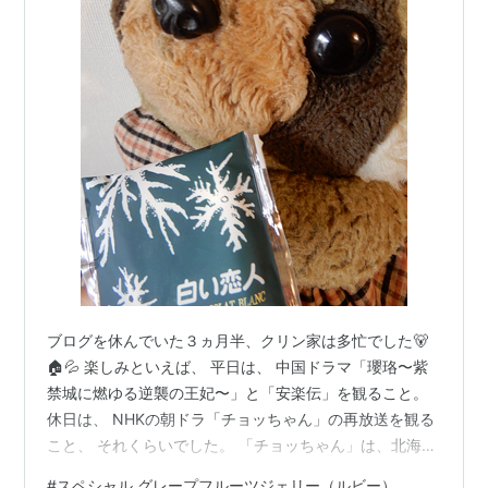
ブログを休んでいた３ヵ月半、クリン家は多忙でした🐻
🏠💦 楽しみといえば、 平日は、 中国ドラマ「瓔珞〜紫
禁城に燃ゆる逆襲の王妃〜」と「安楽伝」を観ること。
休日は、 NHKの朝ドラ「チョッちゃん」の再放送を観る
こと、 それくらいでした。 「チョッちゃん」は、北海道
出身の「蝶子」が、 東京に出てきて、音楽家と結婚する
#
スペシャル グレープフルーツジェリー（ルビー）