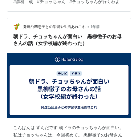
#
黒柳 朝
#
チョッちゃん
#
チョッちゃんが行くわよ
お母さん。 ドラマでは現在結婚前ですが この本では学生
時代のこと 結婚後のこと 戦争中の生活のこと 子育ての
ことなども書かれています。 学生時代に写真を撮ったと
•
きの事件とか ロシア人のパン屋さんの話などは 実際あっ
発達凸凹息子との学習や生活あれこれ
1年前
たんだなあ。 ドラマの中ではチョッちゃんのお母さんも
朝ドラ、チョッちゃんが面白い 黒柳徹子のお母
素敵。 実際 朝さ…
さんの話（女学校編が終わった）
こんばんは ずんだです 朝ドラのチョッちゃんが面白い。
私はチョッちゃんは、今回初めて。 黒柳徹子のお母さん