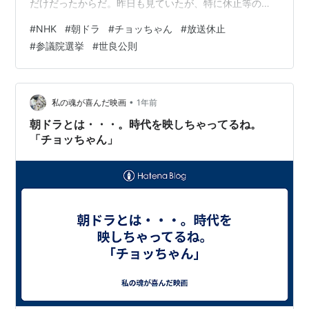
だけだったからだ。昨日も見ていたが、特に休止等の情
報は放送されていなかった。 新聞のテレビ欄を確認した
#
NHK
#
朝ドラ
#
チョッちゃん
#
放送休止
ら・・こちらも変わっていた。 放送はいつも月曜日から
#
参議院選挙
#
世良公則
金曜日だが、今日は火曜日だ。今日から月替わりではあ
るが何とも理解に苦しむ。しかも代わりに放送されてい
たものも同じ15分物のだった。 週の途中から放送を入れ
替えざるを得ない問題でもチョッちゃんの放送内容にあ
•
私の魂が喜んだ映画
1年前
るのかとも思ってしまった。念のためN…
朝ドラとは・・・。時代を映しちゃってるね。
「チョッちゃん」