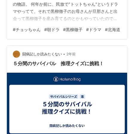
の物語。 何年か前に、民放で"トットちゃん"というドラ
マやってて、それで黒柳徹子のお母さんが旦那さんと出
会って黒柳徹子を産み育てるのとかもやっていたので、
なかなかたくましい人だったんだなとあうこは知ってる
#
チョッちゃん
#
朝ドラ
#
黒柳徹子
#
ドラマ
#
北海道
けど。 あのドラマでは、お母さんは、松下奈緒だったけ
ど。あれも面白かった。トットちゃんは、清野菜名だっ
た。 話がズレたが、やっぱり昔のだから、すごくゆっく
•
りペースな感じがするが。女学校編も面白かった。騒動
闘病記しか読みたくない
2年前
を起こす天才というか😁寮ぐらしとか。学生の頃思い出
５分間のサバイバル 推理クイズに挑戦！
した。で、来週から、とうとう、東京編…