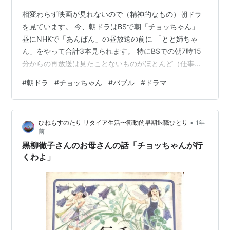
相変わらず映画が見れないので（精神的なもの）朝ドラ
を見ています。 今、朝ドラはBSで朝「チョッちゃん」
昼にNHKで「あんぱん」の昼放送の前に 「とと姉ちゃ
ん」をやって合計3本見られます。 特にBSでの朝7時15
分からの再放送は見たことないものがほとんど（仕事し
たり子供の学校の時間があったりで見てない）で大変楽
#
朝ドラ
#
チョッちゃん
#
バブル
#
ドラマ
しみなので見逃さないように録画もバッチリしてます。
その「チョッちゃん」は黒柳徹子さんのお母様の若い頃
からの人生を描いているので 実際の時代的に戦前からの
•
ひねもすのたり リタイア生活〜衝動的早期退職ひとり
1年
お話になっています。 そう考えると結構な過去ですよ
前
ね。 見ててそれほど違和感も感じませんが。 まあ、そう
黒柳徹子さんのお母さんの話「チョッちゃんが行
いう時代の流れも見られることも…
くわよ」