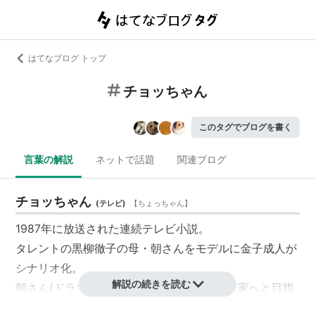
はてなブログ トップ
チョッちゃん
このタグでブログを書く
言葉の解説
ネットで話題
関連ブログ
チョッちゃん
(
テレビ
)
【
ちょっちゃん
】
1987年
に放送された
連続テレビ小説
。
タレントの
黒柳徹子
の母・朝さんをモデルに
金子成人
が
シナリオ化。
解説の続きを読む
朝さん(ドラマでは蝶子)が、女学生から音楽家へと目指
し、明るくたくましく描いた
ドラマ
。