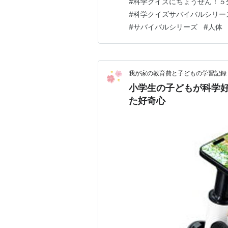
#
科学クイズにちょうせん！５
https://amzn.to/41Ik
#
科学クイズサバイバルシリー
年生 科学ク…
#
サバイバルシリーズ
#
人体
我が家の教育費と子どもの学習記録
小学生の子どもが科学
た好奇心