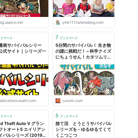
og.sapico.net
ymk111.hatenablog.com
7
ックマーク
ブックマーク
漫画サバイバルシリー
5分間のサバイバル！ 生き物
公式サイト｜シリーズ一
の謎に挑戦だ！ – 科学クイズ
にちょうせん！カタツムリが
食べる意外なものは？ ニホ
ンザルのオスがモテる条件
は？ なぞと不思議がいっぱ
いの生き物の世界が、クイズ
でわかる！１３００万部突破
の「科学漫画サバイバル」シ
リーズ | 不死鳥！
ublications.asahi.com
cururin.com
5
ックマーク
ブックマーク
d Theft Auto V グラン
捨て活 とうとうサバイバル
フトオート5 エイリアン
シリーズを - ゆるゆるてくて
イバルシリーズ (2019
くこつこつ