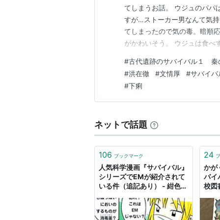
てしまうお話。 ウジュのパパ
すが…ストーカー男なんて気持
てしまったので気の毒。暗順
がかわいそう。 ウジュは食べ
になるのは難しい。女の子(ミ
#
古代遺跡のサバイバル１ 秦
るから一緒に旅行に行こうとさ
#
洪在徹
#
文情厚
#
サバイバ
のパパがずっとカリカリ足を引
#
下痢
ネットで話題
106
24
ブックマーク
人気科学漫画『サバイバル』
かが
シリーズでEMが紹介されて
バイ
いる件（追記あり） - 紺色の
校図
ひと
大人
たの