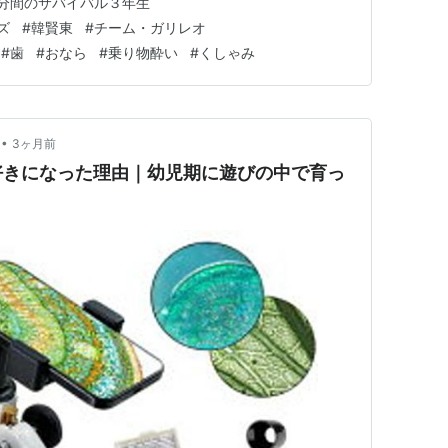
分間のサバイバル３年生
Yda ---------- 科学クイズにちょうせん！５分間のサバイバル３
ズ
#
韓賢東
#
チーム・ガリレオ
#
歯
#
おなら
#
乗り物酔い
#
くしゃみ
•
3ヶ月前
好きになった理由｜幼児期に遊びの中で育っ