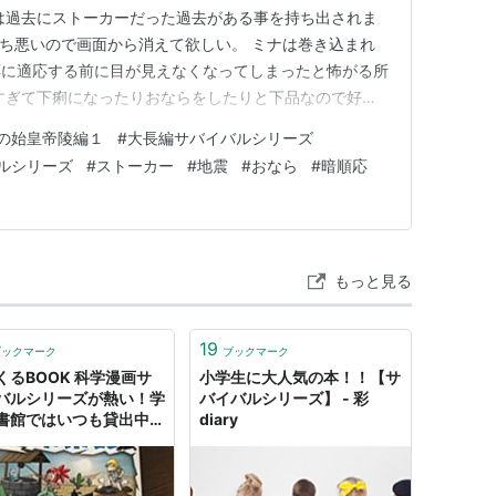
は過去にストーカーだった過去がある事を持ち出されま
ち悪いので画面から消えて欲しい。 ミナは巻き込まれ
応に適応する前に目が見えなくなってしまったと怖がる所
すぎて下痢になったりおならをしたりと下品なので好き
ナ)にだらしないのが気持ち悪い。(かわいい女の子がい
の始皇帝陵編１
#
大長編サバイバルシリーズ
そうパパも正直クズだと思いますが…) ウジュとウジュ
ルシリーズ
#
ストーカー
#
地震
#
おなら
#
暗順応
っ張り合いをしていて怒…
もっと見る
19
ブックマーク
ブックマーク
くるBOOK 科学漫画サ
小学生に大人気の本！！【サ
バルシリーズが熱い！学
バイバルシリーズ】 - 彩
書館ではいつも貸出中の
diary
気学習漫画です - みんな
しくすごせたら