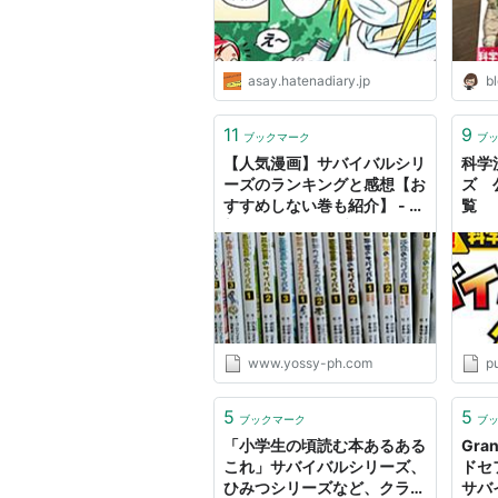
asay.hatenadiary.jp
bl
11
9
ブックマーク
ブ
【人気漫画】サバイバルシリ
科学
ーズのランキングと感想【お
ズ 
すすめしない巻も紹介】 - 薬
覧
剤師よっしーのブログ
www.yossy-ph.com
p
5
5
ブックマーク
ブ
「小学生の頃読む本あるある
Gran
これ」サバイバルシリーズ、
ドセ
ひみつシリーズなど、クラス
サバ