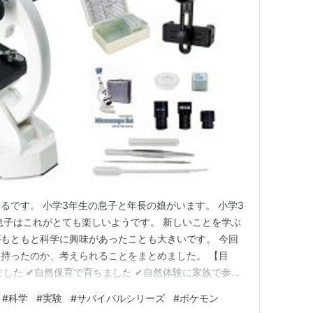
るです。 小学3年生の息子と年長の娘がいます。 小学3
息子はこれがとても楽しいようです。 新しいことを学ぶ
もともと科学に興味があったことも大きいです。 今回
持ったのか、考えられることをまとめました。 【目
ました ✔自然保育で育ちました ✔自然体験に家族で参加
した ✔大好きな祖父の畑 ✔お花を育てています 科学館
#
科学
#
実験
#
サバイバルシリーズ
#
ポケモン
ました ✔科学館で楽しく学ぶ ✔プラネタリウムや星空