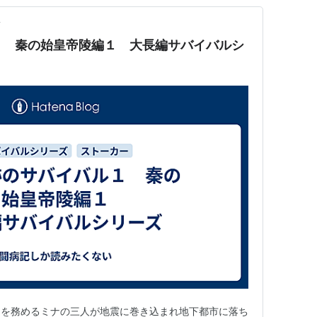
前
１ 秦の始皇帝陵編１ 大長編サバイバルシ
ドを務めるミナの三人が地震に巻き込まれ地下都市に落ち