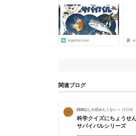
で大人気だった学習まんがあ
年1
れこれ
ロジ
した
togetter.com
w
関連ブログ
•
闘病記しか読みたくない
13日前
科学クイズにちょうせ
サバイバルシリーズ