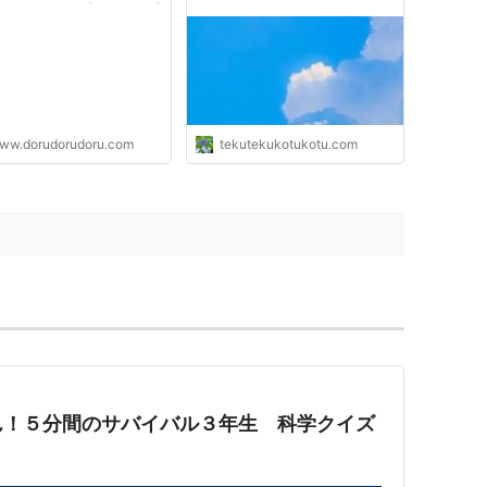
0月31日アップデート)プ
ェクト4808やってみま
ww.dorudorudoru.com
tekutekukotukotu.com
ん！５分間のサバイバル３年生 科学クイズ