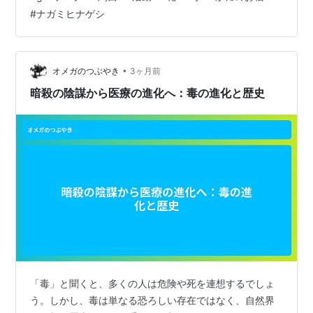
にのお宿 #活動 #関西 #新型コロナウイルス #スマートフ
#
ナガミヒナゲシ
ォン #ちゅう紋次郎の館 #カード #gooブログ #花 #毒
•
オメガのつぶやき
3ヶ月前
暗殺の陰謀から医療の進化へ：毒の進化と歴史
「毒」と聞くと、多くの人は危険や死を連想するでしょ
う。しかし、毒は単なる恐ろしい存在ではなく、自然界