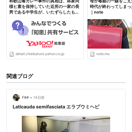
和歌山毒カレー事件の真相は、林家同
母が毒親の一線をこえ
様ヒ素を保持していた近所の一家の長
時代が終わってしまっ
男である中学生が、いたずらしたもの
｜note
ですか？同地区では池に農薬が... -
Yahoo!知恵袋
detail.chiebukuro.yahoo.co.jp
note.mu
関連ブログ
•
F##
14日前
Laticauda semifasciata エラブウミヘビ