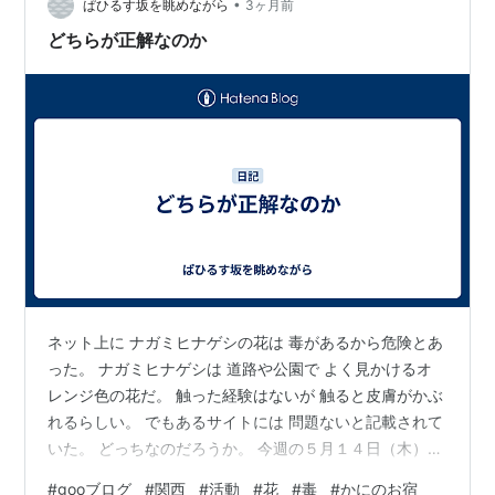
•
ー・ー・ー・ー・ー・ー・ 〔関連単語〕 薬/薬剤/薬物
ぱひるす坂を眺めながら
3ヶ月前
⇔lääke(ラー…
どちらが正解なのか
ネット上に ナガミヒナゲシの花は 毒があるから危険とあ
った。 ナガミヒナゲシは 道路や公園で よく見かけるオ
レンジ色の花だ。 触った経験はないが 触ると皮膚がかぶ
れるらしい。 でもあるサイトには 問題ないと記載されて
いた。 どっちなのだろうか。 今週の５月１４日（木）と
１５日（金）は活動します。 それ以降は休みます。 #か
#
gooブログ
#
関西
#
活動
#
花
#
毒
#
かにのお宿