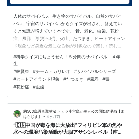
人体のサバイバル、生き物のサバイバル、自然のサバイ
バル、宇宙のサバイバルからクイズが出され、答えてい
くと知識が増えていく本です。 骨、老化、虫歯、花粉
症、風邪、毒(毒ヘビ)、火山、たつまき、ヒートアイラン
ド現象など身近な気になる物が対象なので楽しく読むこ
とができます。 おなじみのジオ、ケイ、ピピ、ノウ博士
#
科学クイズにちょうせん！５分間のサバイバル ４年
が登場するので親しみやすい本でした。 ---------- 科学
生
クイズにちょうせん！５分間のサバイバル ４年生 へのア
#
韓賢東
#
チーム・ガリレオ
#
サバイバルシリーズ
マゾンリンクはこちら。 https://amzn.to/4hIh1e7 -------
#
ヒートアイランド現象
#
たつまき
#
風邪
#
毒
--- 科学クイズにちょうせん！５分間のサバイバル ４年
#
花粉症
#
虫歯
生 著者 マンガ 韓賢東 文 チー…
約500島漫画取材済.トカラ小宝島が主人公の国際島漫画【ま
•
はらじま】
4ヶ月前
”🇨🇳中国が毒を海に大放出”フィリピン軍の魚や
水への環境汚染活動が大胆アサシンレベル【南沙
諸島】