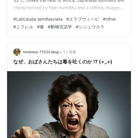
35°C. Unlike the heat of Africa, Japanese summers are
characterized by high humidity and a stifling, muggy
atmosphere. The interior of NIFREL …
#
Laticauda semifasciata
#
エラブウミヘビ
#
nifrel
#
ニフレル
#
毒
#
動物言語学
#
シジュウカラ
•
hinemos-7102’s blog
1ヶ月前
なぜ、おばさんたちは毒を吐くのか !? (+_+)