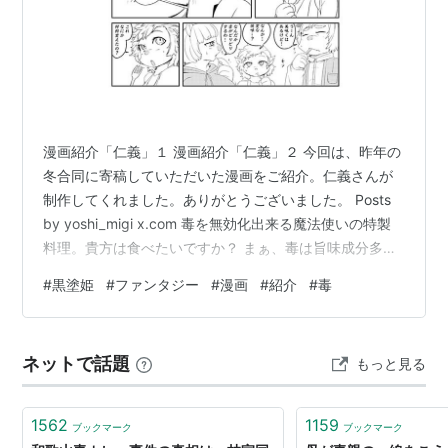
漫画紹介「仁義」１ 漫画紹介「仁義」２ 今回は、昨年の
冬合同に寄稿していただいた漫画をご紹介。仁義さんが
制作してくれました。ありがとうございました。 Posts
by yoshi_migi x.com 毒を無効化出来る魔法使いの特製
料理。貴方は食べたいですか？ まぁ、毒は旨味成分多い
とは言いますが。 ご興味がありましたら、是非絵描きさ
#
黒塗姫
#
ファンタジー
#
漫画
#
紹介
#
毒
んも当企画のほうも見ていっていただけると嬉しいで
す。
ネットで話題
もっと見る
1562
1159
ブックマーク
ブックマーク