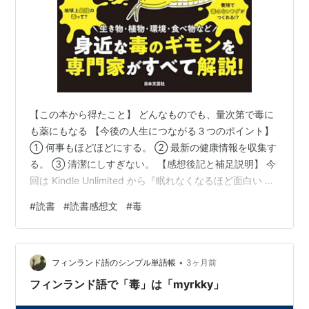
【この本から得たこと】 どんなものでも、量次第で毒に
も薬にもなる 【今後の人生につながる３つのポイント】
① 何事もほどほどにする。 ② 最新の健康情報を収集す
る。 ③ 清潔にしすぎない。 【感想後記と補足説明】 今
回は Kindle Unlimited から『眠れなくなるほど面白い 図
解 毒の話』。 前回が眠れなくなるほど面白いシリーズだ
#
読書
#
読書感想文
#
毒
ったせいか、オススメがそのシリーズだらけ。 その中で
も一番目立つ表紙がこれだった。 （読書感想文カテゴリ
ーでは他にもいろんな本をご紹介！） 眠れなくなるほど
•
面白い 図解 毒の話 日本文芸社 Amazon ほー、なるほ
フィンランド語のシンプル単語帳
3ヶ月前
ど、非常に興味深い。 本書は『そもそも毒と…
フィンランド語で「毒」は「myrkky」