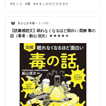
#
キノコ
#
毒
#
オオシロカラカサタケ
•
名もなき本棚
3ヶ月前
【読書感想文】眠れなくなるほど面白い 図解 毒の
話（著者：船山 信次）★★★★☆