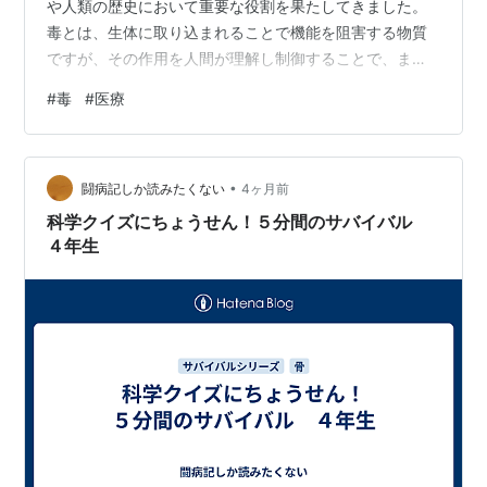
や人類の歴史において重要な役割を果たしてきました。
毒とは、生体に取り込まれることで機能を阻害する物質
ですが、その作用を人間が理解し制御することで、まっ
たく異なる価値を持つようになります。たとえば、強力
#
毒
#
医療
な毒であるシアン化物のように、微量でも致命的な影響
を及ぼすものがある一方、そのメカニズムの研究は化学
や医学の発展に大きく寄与してきました。毒は「危険」
•
と「知識」の境界に存在するテーマなのです。 １．歴史
闘病記しか読みたくない
4ヶ月前
の中の毒――権力と陰謀の象徴 毒は古来より、権力争い
科学クイズにちょうせん！５分間のサバイバル
や陰謀の中で利用されてきました。刃物のように直…
４年生