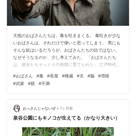
大抵のおばさんたちは、毒を吐きまくる。 毒吐きが少な
いおばさんは、それだけで偉いと思ってしまう。 男にも
そんな奴はいるだろうが、おばさんたちの比ではない。
なぜそうなるのか、少し考えてみた。 「おばさんたち
は、彼女たちそっくりの母親に育てられた」 江戸時代な
ら、母親はきっと長屋の女房達と似ているだろう。 亭主
#
おばさん
#
毒
#
長屋
#
権威
#
夫
#
脳
#
増殖
の甲斐性なしや近所のうわさを、果てしなくしゃべり合
#
武家
#
躾
#
不満
う。 「おばさんたちは、そもそも権威というものを認め
ない」 権力から遠い分怖いもの知らずで、何をしゃべっ
ても平気の平左だ。 政治家なんて格好の餌食で、男の大
臣なんかをいつも糞味噌煮に言う。 「おばさんたちの夫
•
おっさんじゃないぜ
1ヶ月前
がろくでなしだ」 旦那が酒におぼ…
泉谷公園にもキノコが生えてる（かなり大きい）