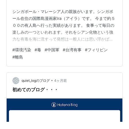
シンガポール・マレーシア人の親族がいます。シンガポ
ール在住の国際島漫画家Ira（アイラ）です。 今まで約５
００の有人島へ行った実績があります。 食事って毎日の
楽しみの一つといわれます。それをシアン化物という強
力な有毒を海に流すって発想は一般人には思い浮かばな
いかなと僕は感じました。 中国現地には親切な中国人も
#
環境汚染
#
毒
#
中国軍
#
台湾有事
#
フィリピン
多く、韓国よりも格安海外旅行が楽しめます。一方で中
#
離島
国政府は、一般人の想像の斜め上をはるかに突き進む行
動が多い印象があります。車両をまるごと土に埋めてい
たあの時の証拠隠滅国際映像を僕はいまだに忘れていま
せん。 ”🇨🇳中国が毒を海に大放出”フィリピン軍の魚や
•
quiet_logのブログ
4ヶ月前
水への環境汚染活動が大胆アサシンレベ…
初めてのブログ・・・