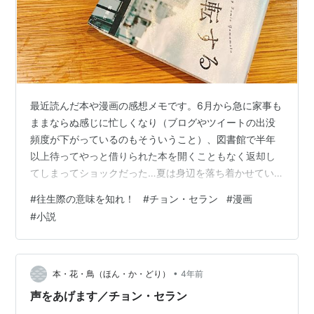
最近読んだ本や漫画の感想メモです。6月から急に家事も
ままならぬ感じに忙しくなり（ブログやツイートの出没
頻度が下がっているのもそういうこと）、図書館で半年
以上待ってやっと借りられた本を開くこともなく返却し
てしまってショックだった…夏は身辺を落ち着かせてい
ろいろ読みたいな。。 小説 シソンから、 自転しながら
#
往生際の意味を知れ！
#
チョン・セラン
#
漫画
公転する あのこは美人 スイートホーム TRIP TRAP トリ
#
小説
ップ・トラップ 図録 ファッションショー招待状図鑑 フ
ァッション史に残る300のショーの物語 漫画 キャラメル
シナモンポップコーン まじめな会社員 金魚妻 後ハッピ
ーマニア3 ブルーピリオド12 女×女のうまくいかない恋
•
本・花・鳥（ほん・か・どり）
4年前
愛エッセイ…
声をあげます／チョン・セラン