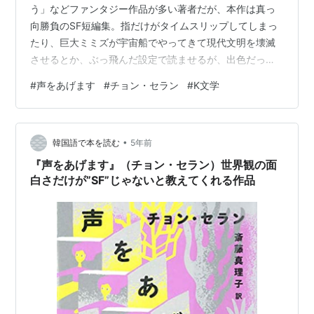
う」などファンタジー作品が多い著者だが、本作は真っ
向勝負のSF短編集。指だけがタイムスリップしてしまっ
たり、巨大ミミズが宇宙船でやってきて現代文明を壊滅
させるとか、ぶっ飛んだ設定で読ませるが、出色だった
のは「小さな空色の錠剤」と表題作。 suijun-
#
声をあげます
#
チョン・セラン
#
K文学
hibisukusu.hatenablog.com suijun-
hibisukusu.hatenablog.com 「小さな空色の錠剤」3時間
だけめざましい記憶力を発揮させる画期的な認知症治療
•
薬が発明され、当初は本来の目的で利用されていたが、
韓国語で本を読む
5年前
悪用する輩が現れ、その様々な影響がこれでもかという
『声をあげます』（チョン・セラン）世界観の面
くらい…
白さだけが”SF”じゃないと教えてくれる作品