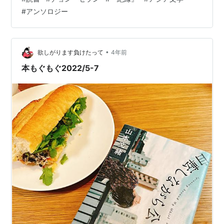
収録作品は以下のとおり。 村田沙耶香 「無」 アルフィ
#
アンソロジー
アン・サアット「妻」（シンガポール） 藤井光訳 郝景芳
「ポジティブレンガ」（中国） 大久保洋子訳 ウィワッ
ト・ルートウィワットウォンサー「燃える」（タイ） 福
冨渉訳 韓麗珠「秘密警察」（香港）及川茜訳 ラシャムジ
•
欲しがります負けたって
4年前
ャ「穴の中に雪蓮花が咲いている」…
本もぐもぐ2022/5-7