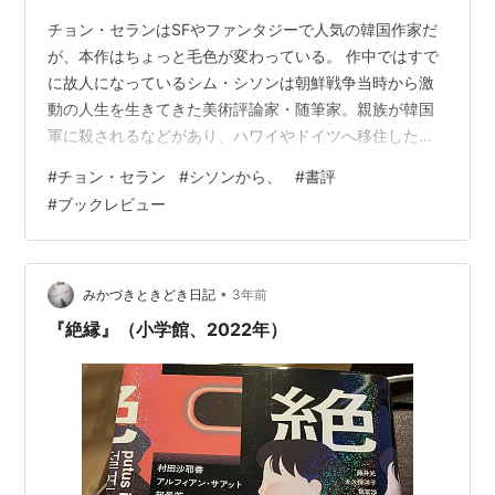
チョン・セランはSFやファンタジーで人気の韓国作家だ
が、本作はちょっと毛色が変わっている。 作中ではすで
に故人になっているシム・シソンは朝鮮戦争当時から激
動の人生を生きてきた美術評論家・随筆家。親族が韓国
軍に殺されるなどがあり、ハワイやドイツへ移住した
が、保護者となった画家の精神的虐待に遭い、ヨーロッ
#
チョン・セラン
#
シソンから、
#
書評
パでは悪女の汚名を着せられた。なんとか韓国に戻った
#
ブックレビュー
後は美術評論家、随筆家として有名になったが、個性的
な女傑として、旧弊な社会では悪評を受けることも多か
ったようだ。 物語はシソン女史の死後10年後に始まる。
韓国では先祖の法要を祭祀（チェサ）と言い、大げさに
•
みかづきときどき日記
3年前
執り行うことが美徳とされていたが（現在でもそ…
『絶縁』（小学館、2022年）