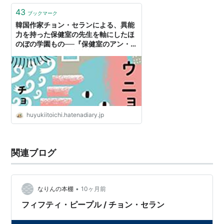
43
ブックマーク
韓国作家チョン・セランによる、異能
力を持った保健室の先生を軸にしたほ
のぼの学園もの──『保健室のアン・ウ
ニョン先生』 - 基本読書
huyukiitoichi.hatenadiary.jp
関連ブログ
•
なりんの本棚
10ヶ月前
フィフティ・ピープル / チョン・セラン