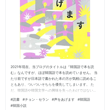
2021年現在、当ブログのタイトルは『韓国語で本を読
む』なんですが、ほぼ韓国語で本を読めていません。 当
たり前ですが日本語で書かれた本の方が気軽に読めるこ
ともあり、ついついそちらを優先してしまいます。 た
だ、韓国語や韓国文学への興味を失ったわけではないの
で、今回は韓国の翻訳小説を読んでみました。 声をあげ
#
読書
#
チョン・セラン
#
声をあげます
#
韓国語
ます (チョン・セランの本 03) 作者:チョン・セラン 亜紀
#
韓国小説
書房 Amazon 声をあげます （チョン・セランの本） [ チ