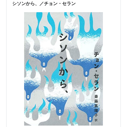
星からハナを見て一目惚れしていたらしい。そして、ハ
シソンから、／チョン・セラン
ナはそんな新たなキョンミンに魅了され、宇宙ラブ…