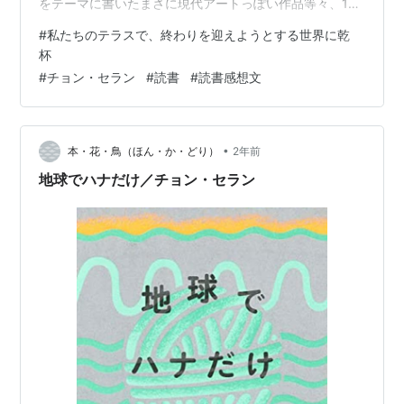
をテーマに書いたまさに現代アートっぽい作品等々、19
篇の掌編と2つの詩が収録されている。 そんな中で、心
#
私たちのテラスで、終わりを迎えようとする世界に乾
に残ったのは、恋愛小説を書きませんか？と提案された
杯
小説家の話と、本屋で遭難した読書好きの読書サバイバ
#
チョン・セラン
#
読書
#
読書感想文
ル話の2つ。 アラの小説 1 この世界が稀に悪い人間と、
そこそこいい人たちであふれていると信じていた頃は、
思いっきり恋に溺れる話を書くことができた。甘すぎて
•
本・花・鳥（ほん・か・どり）
2年前
困ってしまうくらいの物語を。アラは…
地球でハナだけ／チョン・セラン