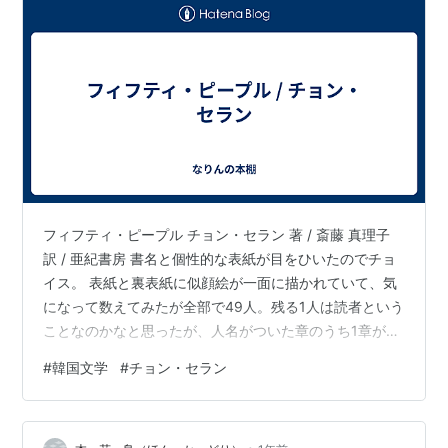
フィフティ・ピープル チョン・セラン 著 / 斎藤 真理子
訳 / 亜紀書房 書名と個性的な表紙が目をひいたのでチョ
イス。 表紙と裏表紙に似顔絵が一面に描かれていて、気
になって数えてみたが全部で49人。残る1人は読者という
ことなのかなと思ったが、人名がついた章のうち1章が3
人の話になっているので、全部でお話の主人公は51人。
#
韓国文学
#
チョン・セラン
ちょっと寂れた雰囲気のある地方都市の大学病院を取り
巻く人々の人間模様を書いた連作短編。 序盤でそれぞれ
の登場人物に関連性があることがわかるので、次の章は