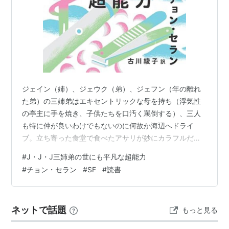
ジェイン（姉）、ジェウク（弟）、ジェフン（年の離れ
た弟）の三姉弟はエキセントリックな母を持ち（浮気性
の亭主に手を焼き、子供たちを口汚く罵倒する）、三人
も特に仲が良いわけでもないのに何故か海辺へドライ
ブ。立ち寄った食堂で食べたアサリが妙にカラフルだっ
たが、その後に三人に異変が・・・。 化学関係の仕事を
#
J・J・J三姉弟の世にも平凡な超能力
しているジェインは爪が鋼鉄のように固くなり、アラブ
#
チョン・セラン
#
SF
#
読書
の砂漠でプラント建設に携わるジェウクは危機が迫ると
見ているものが赤く染まり、ジェフンはエレベーターを
自在に操れる能力を得る。 さほど役に立つとも思えない
ネットで話題
もっと見る
能力は一体何なのか？物語はいつものチョン・セラン作
品のようにユーモラスにドタバタと展開して大団円を…