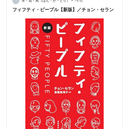
•
どんな人なんだろう、もう出てきた人なのかな、はじめ
本・花・鳥（ほん・か・どり）
1年前
ましてなのかなと考えながら一気読みしてしまった。韓
フィフティ・ピープル【新版】／チョン・セラン
国ドラマが好きでよく観…