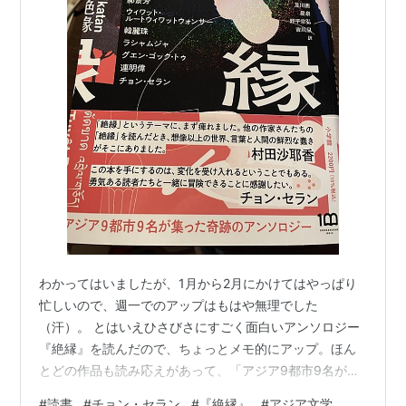
わかってはいましたが、1月から2月にかけてはやっぱり
忙しいので、週一でのアップはもはや無理でした
（汗）。 とはいえひさびさにすごく面白いアンソロジー
『絶縁』を読んだので、ちょっとメモ的にアップ。ほん
とどの作品も読み応えがあって、「アジア9都市9名が集
った奇跡のアンソロジー」という帯の惹句にも頷ける。
#
読書
#
チョン・セラン
#
『絶縁』
#
アジア文学