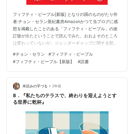
フィフティ・ピープル[新版] となりの国のものがたり作
者:チョン・セラン亜紀書房Amazonかつて当ブログに感
想を掲載したことのある「フィフティ・ピーブル」の改
訂版が出たということで読んでみた。おおよそのところ
は変わっていないが、ジェンダーギャップに関する部分
などを書き換えているとか。やっぱり面白かった。感想
#
チョン・セラン
#
フィフティ・ピープル
は以前のものと変わらないが、書き加えるならばジョ
#
フィフティ・ピープル【新版】
#
読書
ン・アービングの他に村上春樹の影響もありそうな気が
する。suijun-hibisukusu.hatenablog.com
•
本読みの芋づる
2年前
8．『私たちのテラスで、終わりを迎えようとす
る世界に乾杯』