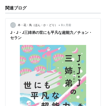
関連ブログ
•
本・花・鳥（ほん・か・どり）
8ヶ月前
J・J・J三姉弟の世にも平凡な超能力／チョン・
セラン