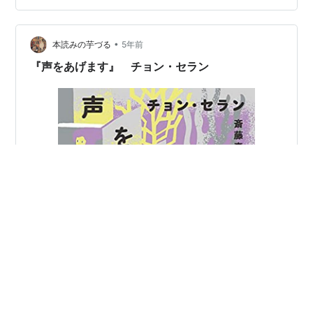
ョン・セラン ]価格: 1760 円楽天で詳細を見る チョン・
セランさんの作品の翻訳小説は今回はじめて読みまし
た。 本作『声をあげます』は、チョン・セランさん初の
•
本読みの芋づる
5年前
SF短…
『声をあげます』 チョン・セラン