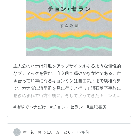
主人公のハナは洋服をアップサイクルするような個性的
なブティックを営む、自立的で穏やかな女性である。付
き合って11年になるキョンミンは自由気ままで幼稚な男
で、カナダに流星群を見に行くと行って隕石落下事故に
巻き込まれて行方不明に。そして戻ってきたキョンミン
は人変わりしたように常識的で優しい男になったいのだ
#
地球でハナだけ
#
チョン・セラン
#
亜紀書房
が・・・。以下ネタバレ。 戻ってきたキョンミンは実は
宇宙人で、本物は宇宙へのフリーパスと引き換えに顔と
名義を宇宙人に渡していたのである。新キョンミンは半
•
分鉱物で組成されていて、高度な文明を持っており、母
本・花・鳥（ほん・か・どり）
2年前