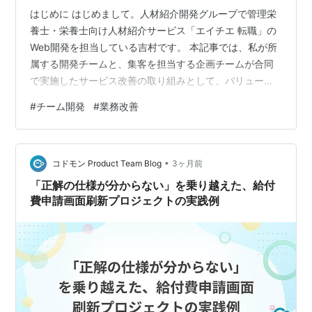
はじめに はじめまして。人材紹介開発グループで管理栄
養士・栄養士向け人材紹介サービス「エイチエ 転職」の
Web開発を担当している吉村です。 本記事では、私が所
属する開発チームと、集客を担当する企画チームが合同
で実施したサービス改善の取り組みとして、バリュース
トリームマッピングを紹介します。 バリューストリーム
#
チーム開発
#
業務改善
マッピングとは バリューストリームマッピング（Value
Stream Mapping、以下VSM）は、顧客にサービスが届
くまでの業務プロセスを可視化し、ムダな待ち時間や手
•
戻りなどの課題を見つけるための手法です。 開発チーム
コドモン Product Team Blog
3ヶ月前
だけでなく、企画チームなどの関連部署が一緒に可視化
「正解の仕様が分からない」を乗り越えた、給付
することで、課題…
費申請画面刷新プロジェクトの実践例