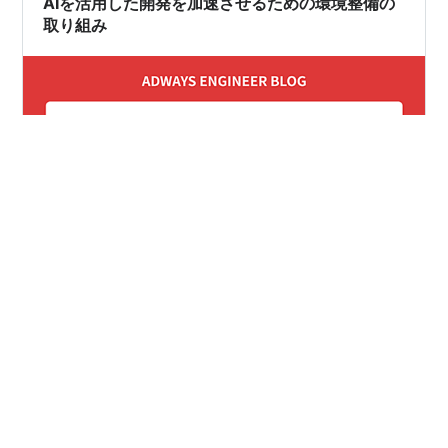
AIを活用した開発を加速させるための環境整備の
取り組み
こんにちは！ 広告事業本部でユニットマネージャーをし
ている建人です！ 最近はAIを活用した開発が当たり前に
なりつつありますが、「とりあえずAIを導入してみたけ
ど、そこからどう進めればいいの？」と悩んでいるチー
ムも多いのではないでしょうか。 この記事では、実際に
自分のチームでAIを活用した開発を円滑に進めるために
#
AI活用
#
GitHub
#
チーム開発