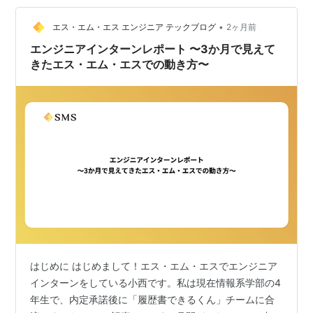
て、私が入社してから1年と少しの間で経験した、ちょっ
•
と変わったお話を書いていこうと思います。テーマは
エス・エム・エス エンジニア テックブログ
2ヶ月前
「プロダクトチームでエンジニアが新卒1人で開発を回し
エンジニアインターンレポート 〜3か月で見えて
た話」。あ…
きたエス・エム・エスでの動き方〜
はじめに はじめまして！エス・エム・エスでエンジニア
インターンをしている小西です。私は現在情報系学部の4
年生で、内定承諾後に「履歴書できるくん」チームに合