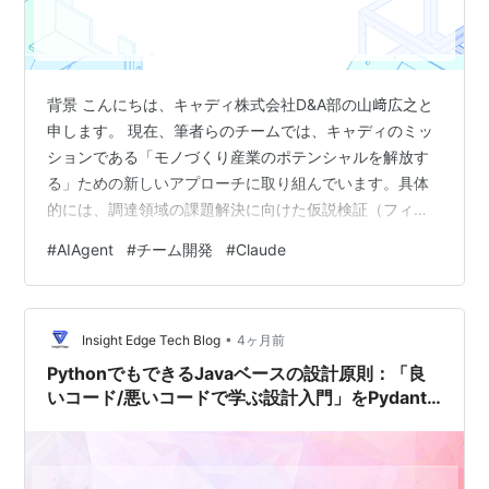
背景 こんにちは、キャディ株式会社D&A部の山﨑広之と
申します。 現在、筆者らのチームでは、キャディのミッ
ションである「モノづくり産業のポテンシャルを解放す
る」ための新しいアプローチに取り組んでいます。具体
的には、調達領域の課題解決に向けた仮説検証（フィー
ジビリティスタディ）を通じ、顧客にとっての真の価値
#
AIAgent
#
チーム開発
#
Claude
を探り当てる新規機能の立ち上げフェーズの真っ只中で
す。 この検証サイクルが後半に進んだ頃から、顧客への
ヒアリングのためにAIエージェントを活用し、デモアプ
•
リを作成し始めました。 AIエージェントを使った開発と
Insight Edge Tech Blog
4ヶ月前
いうと「開発期間の短縮」にばかり目が行きがちです
PythonでもできるJavaベースの設計原則：「良
が、チームでRetrospective…
いコード/悪いコードで学ぶ設計入門」をPydantic
で実装する