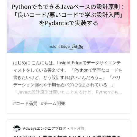
はじめに こんにちは。Insight Edgeでデータサイエンテ
ィストをしている善之です。 「Pythonで堅牢なコードを
書きたいけど、どう設計すればいいんだろう…」 「バリ
デーション漏れや予期せぬバグに悩まされている…」
「Javaの設計原則は聞いたことあるけど、Pythonでも同
じことができるの？」 こんな疑問や課題を持ったことは
#
コード品質
#
チーム開発
ありませんか？ 先日、名著「良いコード/悪いコードで学
ぶ設計入門」を読んで、その設計原則に感銘を受けまし
た。 しかし、この書籍はサンプルコードがJavaで書かれ
•
ており、Pythonでどう実装すればいいか悩みました。 そ
Adwaysエンジニアブログ
4ヶ月前
こで実際のプロジェクトで、これらの原則をPyd…