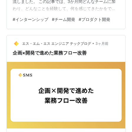
流しました。 この記事では、3か月間どんなチームに加
わり、どんなことを経験して、何を感じてきたかをでき
るだけ等身大に書いてみます。 所属チームとプロダクト
#
インターンシップ
#
チーム開発
#
プロダクト開発
私はプロダクト開発部人材紹介開発グループに所属して
いて、「履歴書できるくん」というプロダクトの開発チ
ームの一員として動いています。 このグループは、エ
•
ス・エム・エスのキャリア事業を支える開発組織です。
エス・エム・エス エンジニア テックブログ
3ヶ月前
キャリア事業領域では、高齢社会が直面する「質の高い
企画×開発で進めた業務フロー改善
医療・介護/障害福祉サービスの提供が困…