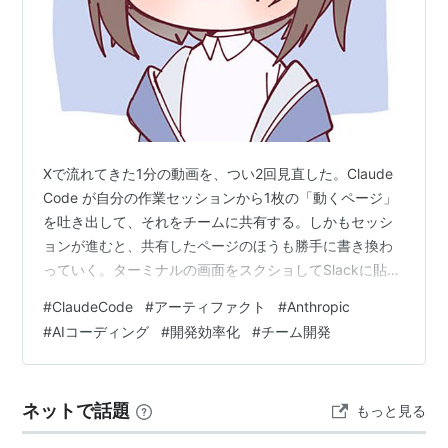
Xで流れてきた1分の動画を、つい2回見直した。Claude
Code が自分の作業セッションから1枚の「動くページ」
を吐き出して、それをチームに共有する。しかもセッシ
ョンが進むと、共有したページのほうも勝手に書き換わ
っていく。ターミナルの画面をスクショしてSlackに貼
る、あの地味に面倒な手順が丸ごと要らなくなるやつ
#
ClaudeCode
#
アーティファクト
#
Anthropic
だ。2026年6月18日にベータで出た。 セッションの中身
#
AIコーディング
#
開発効率化
#
チーム開発
を、そのまま1枚のページにする Claude.ai の「アーティ
ファクト」とは、名前が同じだけの別物 PRレビューやイ
ンシデント対応で、スクショ職人を引退できる ターミナ
ネットで話題
もっと見る
ルを開かない人に、エージェントの仕事が見える Team…