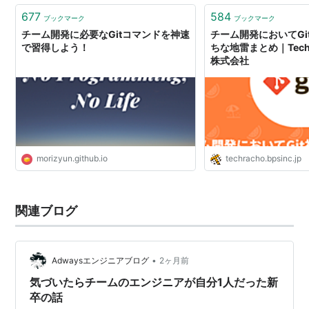
677
584
ブックマーク
ブックマーク
チーム開発に必要なGitコマンドを神速
チーム開発においてGi
で習得しよう！
ちな地雷まとめ｜TechRa
株式会社
morizyun.github.io
techracho.bpsinc.jp
関連ブログ
•
Adwaysエンジニアブログ
2ヶ月前
気づいたらチームのエンジニアが自分1人だった新
卒の話