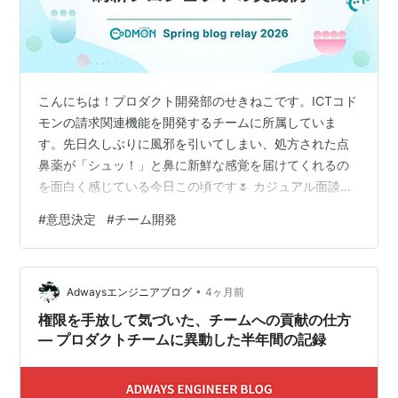
こんにちは！プロダクト開発部のせきねこです。ICTコド
モンの請求関連機能を開発するチームに所属していま
す。先日久しぶりに風邪を引いてしまい、処方された点
鼻薬が「シュッ！」と鼻に新鮮な感覚を届けてくれるの
を面白く感じている今日この頃です🌷 カジュアル面談や
インタビュー（面接）でお会いしたエンジニア職の希望
#
意思決定
#
チーム開発
者とお話させていただく中で「コドモンではどんな風に
仕様を決めて開発しているんですか？」 という質問が何
度かあり、今回はその問いにお応えする形で、最近チー
•
ムで担当した給付費申請画面の刷新プロジェクトから仕
Adwaysエンジニアブログ
4ヶ月前
様決めの実践例を紹介していきたいと思います！ 前提 実
権限を手放して気づいた、チームへの貢献の仕方
践したこと 1. 申請業務を行うユーザー…
— プロダクトチームに異動した半年間の記録