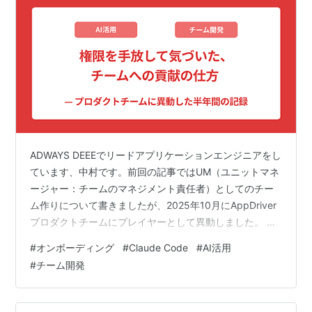
ADWAYS DEEEでリードアプリケーションエンジニアをし
ています、中村です。前回の記事ではUM（ユニットマネ
ージャー：チームのマネジメント責任者）としてのチー
ム作りについて書きましたが、2025年10月にAppDriver
プロダクトチームにプレイヤーとして異動しました。 技
術改善ディビジョンのクラウドチーム（インフラメイ
#
オンボーディング
#
Claude Code
#
AI活用
ン）に長くいて、UM経験もありました。アプリケーショ
#
チーム開発
ン開発をやりたかったのと、マネジメントキャリアを考
えたときに異なる領域での経験が足りないと感じていた
のが異動の動機です。メンバーの変動でアドテクノロジ