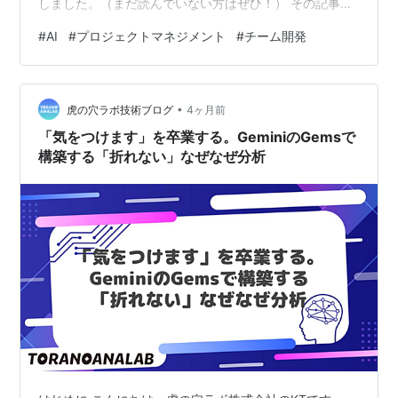
しました。（まだ読んでいない方はぜひ！） その記事の
まとめ部分でこんなことを書きました。 「クローズがあ
#
AI
#
プロジェクトマネジメント
#
チーム開発
るのであれば・・・そう、キックオフもあります。プロ
ジェクトキックオフガイドライン。乞うご期待！」 あの
一文を覚えていてくださった方、お待たせしました。今
•
回は、その 「プロジェクトキックオフ」 のお話です。
虎の穴ラボ技術ブログ
4ヶ月前
そして今回は「ガイドラインを作った」だけでは終わり
「気をつけます」を卒業する。GeminiのGemsで
ません。 「AIを使っ…
構築する「折れない」なぜなぜ分析