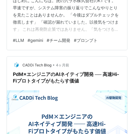
はじめに こんにちは。虎の穴ラボ株式会社のKTです。
早速ですが、システム障害の振り返りでこんなやりとり
を見たことはありませんか。 「今後はダブルチェックを
徹底します」 「確認が漏れていました。以後気をつけま
す」 これは再発防止策ではありません。「気をつける」
は仕組みではないからです。 では、どうすれば「人」で
#
LLM
#
gemini
#
チーム開発
#
プロンプト
はなく「仕組み」を改善できるのか。 私たちのチームで
は、AIエージェントを"聞き役"にした「なぜなぜ分析」を
実施してみました。 今回はその実践記録をご紹介しま
•
す。 AIを聞き役にする理由 なぜなぜ分析には、Qiitaの記
CADDi Tech Blog
4ヶ月前
事「ソフト屋さんのための『なぜなぜ分析』のコツ」で
PdM×エンジニアのAIネイティブ開発 ── 高速Hi-
紹介されているよう…
Fiプロトタイプがもたらす価値