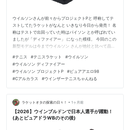
ウイルソンさんが前々からプロジェクトPと 呼称してテ
ストしてたラケットがなんと いきなり今日から発売！ 名
称はテストで出回っていた時はパイソン とか呼ばれてい
ましたが「ディファイアー」 になった模様。 今回のこの
新型モデルは今までウイルソン さんが他社と比べて品揃
えがなく、ずっと シェアを失ってたピュアアエロやVコ
#
テニス
#
テニスラケット
#
ウイルソン
アに 真正面から対抗する純スピンアシスト系 (低弾道？)
#
ウイルソン ディファイアー
なんだとか。 スピン系ラケットといえば王者のピュアア
#
ウイルソン プロジェクトP
#
ピュアアエロ98
エロ もそうですが、やはりシャフトの形状がキモ みたい
#
Cアルカラス
#
ウインザーテニスちゃんねる
になっている気もしますが、今回のも なかなかに興味深
い感じになっていますねぇ。 どうやら軽量版も含めて4
種類出るらしいの …
•
ラケットオタの探索の日々！
1ヶ月前
【2026】ウインブルドンで日本人選手が躍動！
(あとピュアドラWBのその後)