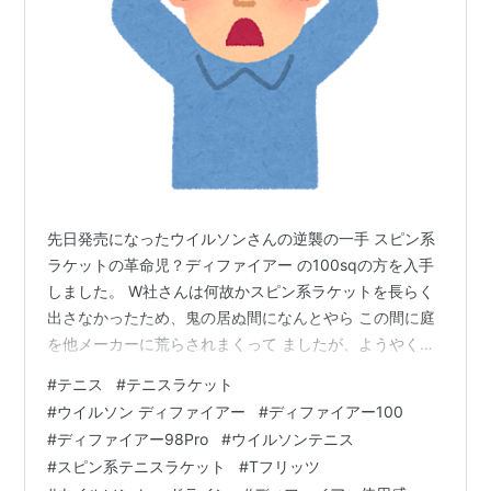
先日発売になったウイルソンさんの逆襲の一手 スピン系
ラケットの革命児？ディファイアー の100sqの方を入手
しました。 W社さんは何故かスピン系ラケットを長らく
出さなかったため、鬼の居ぬ間になんとやら この間に庭
を他メーカーに荒らされまくって ましたが、ようやく出
してくれたのかと。 でとりあえずいつもするようにグリ
#
テニス
#
テニスラケット
ップを レザーに交換し、中に約4g程加重もして 個人的
#
ウイルソン ディファイアー
#
ディファイアー100
カスタム終了。 ガットは今回ヨネのポリツアーレブ1.25
#
ディファイアー98Pro
#
ウイルソンテニス
を 48pで使用。レブを選んだ理由はカラーが 合うかな
#
スピン系テニスラケット
#
Tフリッツ
と。 最初の素の状態で305g レザーに交換しつつ加重も