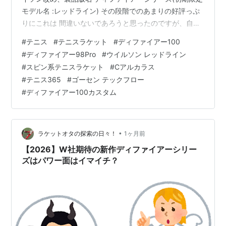
モデル名 :レッドライン) その段階でのあまりの好評っぷ
りにこれは 間違いないであろうと思ったのですが、自分
で使うとイマイチ？シンクロ率が上がらない 気配がした
#
テニス
#
テニスラケット
#
ディファイアー100
りしなかったり。 ウイルソンさんとしては現在市場を席
#
ディファイアー98Pro
#
ウイルソン レッドライン
巻して いる他社製の純スピン系ラケット達に長い 沈黙の
#
スピン系テニスラケット
#
Cアルカラス
末、遂に今回のディファイアーで宣戦 を布告したわけで
#
テニス365
#
ゴーセン テックフロー
すが、実際100を使ってみる とその見た目超麗しい姿か
#
ディファイアー100カスタム
らも想像した未来 とは違って？なんか打っててしっくり
こない感 強め。…
•
ラケットオタの探索の日々！
1ヶ月前
【2026】W社期待の新作ディファイアーシリー
ズはパワー面はイマイチ？