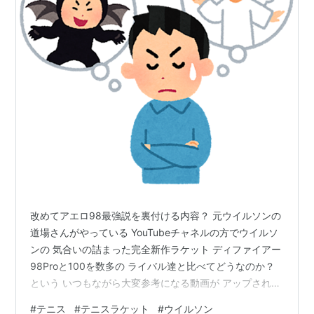
改めてアエロ98最強説を裏付ける内容？ 元ウイルソンの
道場さんがやっている YouTubeチャネルの方でウイルソ
ンの 気合いの詰まった完全新作ラケット ディファイアー
98Proと100を数多の ライバル達と比べてどうなのか？
という いつもながら大変参考になる動画が アップされま
した。 ライバルとなるヨネのVコア系、そして バボラさ
#
テニス
#
テニスラケット
#
ウイルソン