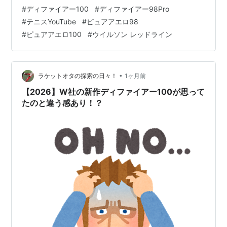
んのピュアアエロ98と100との 緻密な計測データに基づ
#
ディファイアー100
#
ディファイアー98Pro
く相対比較に おいて、ディファイアーがどのような 立ち
#
テニスYouTube
#
ピュアアエロ98
位置なのか改めてよく分かりました。 100を打ってみて
#
ピュアアエロ100
#
ウイルソン レッドライン
感じてしまっていた事 がデータとして裏付けられ、今回
も非常 に参考になりました。 ディファイアーの打感が…
•
ラケットオタの探索の日々！
1ヶ月前
【2026】W社の新作ディファイアー100が思って
たのと違う感あり！？