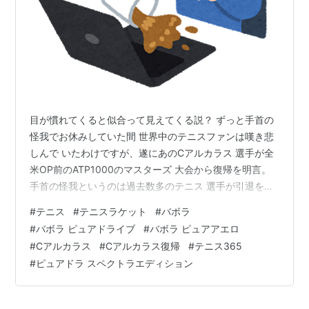
目が慣れてくると似合って見えてくる説？ ずっと手首の
怪我でお休みしていた間 世界中のテニスファンは嘆き悲
しんで いたわけですが、遂にあのCアルカラス 選手が全
米OP前のATP1000のマスターズ 大会から復帰を明言。
手首の怪我というのは過去数多のテニス 選手が引退を余
儀なくされてきたという 鬼門の部位でもあるので、本当
#
テニス
#
テニスラケット
#
バボラ
に大丈夫 なのか間に合うのか心配してたのですが 、、怪
#
バボラ ピュアドライブ
#
バボラ ピュアアエロ
我がどうのこうのというかニュー ヘアースタイルが衝撃
#
Cアルカラス
#
Cアルカラス復帰
#
テニス365
的過ぎて。 あくまで個人的な感想にはなりますが イマイ
#
ピュアドラ スペクトラエディション
チ似合ってな(以下略) そんなことを言ってたらあのバボ
ラさんが ついこないだウインブルドン限定版カラー を出
したばっか…