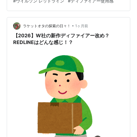
#
ウイルソン レッドライン
#
ディファイアー使用感
Gテープを巻きチューブタイプの振動止めを付け320gに
ガッ…
•
ラケットオタの探索の日々！
1ヶ月前
【2026】W社の新作ディファイアー改め？
REDLINEはどんな感じ！？