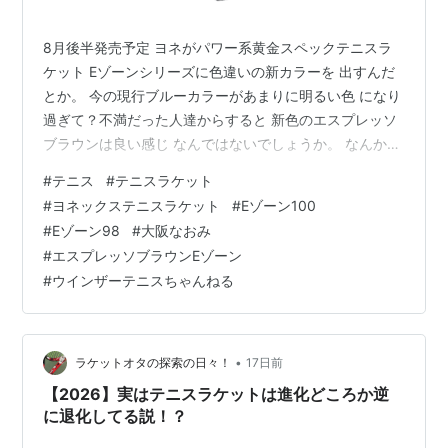
8月後半発売予定 ヨネがパワー系黄金スペックテニスラ
ケット Eゾーンシリーズに色違いの新カラーを 出すんだ
とか。 今の現行ブルーカラーがあまりに明るい色 になり
過ぎて？不満だった人達からすると 新色のエスプレッソ
ブラウンは良い感じ なんではないでしょうか。 なんか気
のせいか今回のコーヒーカラー系は 個人的にヨネのラケ
#
テニス
#
テニスラケット
ットで時に(いつも？) 苦手というか違和感を感じてしま
#
ヨネックステニスラケット
#
Eゾーン100
う フェイスが四角っぽい感じを多少和らげて くれる効果
#
Eゾーン98
#
大阪なおみ
もあるような。 今の限界突破した明るいブルー系カラー
#
エスプレッソブラウンEゾーン
の 方が膨張色だからか？より四角っぽさが 強調されてる
#
ウインザーテニスちゃんねる
感。 というかヨネのラケットはグリップ形状も 丸っぽく
てそこが(以下…
•
ラケットオタの探索の日々！
17日前
【2026】実はテニスラケットは進化どころか逆
に退化してる説！？