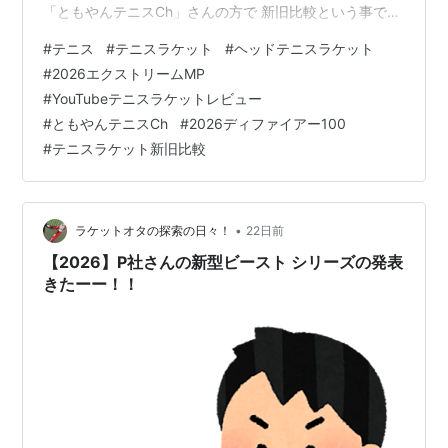
「ともやんテニスCh」さんの方で 新旧比較という事で、
新作の2026年版と 現行モデルの2024年版の打ち比べレ
#
テニス
#
テニスラケット
#
ヘッドテニスラケット
ビュー をやっていたのですが、どうも新作への 風当たり
#
2026エクストリームMP
が強い？というか、評価も微妙 のような雰囲気？ 〜画像
#
YouTubeテニスラケットレビュー
はYouTube「ともやんテニスCh」さんより〜 お二人の新
#
ともやんテニスCh
#
2026ディファイアー100
作への感想が結構微妙？ 良い方に考えれば違和感なく移
#
テニスラケット新旧比較
行し易い？ 確か、ともやんさんはずっとヘッド…
•
ラケットオタの探索の日々！
22日前
【2026】P社さんの新型ビースト シリーズの発表
きたーー！！