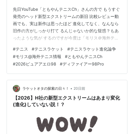
先日YouTube「ともやんテニスCh」さんの方で もうすぐ
発売のヘッド新型エクストリームの新旧 比較レビュー動
画でも、実は新作は思ったほど 進化してなく、なんなら
旧作の方がしっかり打て るんじゃないか的な疑惑？もあ
ったような気が するのですが今度は「モリス＠海外テニ
ス情報」 さんの方でこれまたその辺の疑惑を、もっと広
#
テニス
#
テニスラケット
#
テニスラケット進化論争
範 囲に網羅してまとめた内容の動画が公開に。 元が海外
#
モリス@海外テニス情報
#
ともやんテニスCh
発の情報なので思いっきり忖度なしの ド直球の刺激的な
#
2026ピュアアエロ98
#
ディファイアー98Pro
内容で、今回も大変参考になり 圧倒的感謝だったのでし
た。 〜大部分の画像は「モリス＠海外テニス情報」さん
より〜 ヨネのラケットの方は守備範囲外なのですが バボ
ラさんのピュアア…
•
ラケットオタの探索の日々！
20日前
【2026】H社の新型エクストリームはあまり変化
(進化)していない説！？