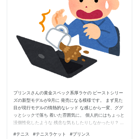
プリンスさんの黄金スペック系厚ラケの ビーストシリー
ズの新型モデルが9月に 発売になる模様です。 まず見た
目が現行モデルの情熱的なレッド な感じから一変、ググ
ッとシックで落ち 着いた雰囲気に。 個人的にはちょっと
没個性化したような 残念な気もしたりしなかったり？ そ
れはともかく、プリンスさんのビースト 系はモデルチェ
#
テニス
#
テニスラケット
#
プリンス
ンジごとに無印とo3のを 交互に使ってきたので馴染み深