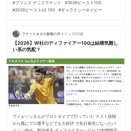
#
プリンス テニスラケット
#
2026ビースト100
かったり するのですが、ここにきて新型は大幅な テコ入
#
2026ビーストo3 100
#
ギャラクシーネイビー
れをしたみたいですねぇ。 フレームの金型を弄ってまで
空力に目配 せをして正面厚を薄くしたり、o3版 の方では
拘りの最大厚25mmだったのを ＋1mmにして他のライバ
ル達と足並…
•
ラケットオタの探索の日々！
23日前
【2026】W社のディファイアー100は結構気難し
い系の気配？
ウイルソンさんがプロトタイプで行っていた テスト段階
から既にプロ選手などでも大好評 で先日発売になったパ
イソン改め、製品版名 ディファイアーシリーズ(初期限定