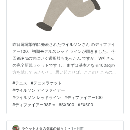
昨日電電撃的に発表されたウイルソンさん のディファイ
アー100、初期モデル名レッド ラインが届きました。 今
回98Proの方にいく選択肢もあったん ですが、W社さん
の完全新規ラケットです し、まずは基本となる100sqの
方を試して みたいと。 思い起こせば、ここのところのW
社さんは クラッシュやシフトなどなど、一番の売れ 線で
#
テニス
#
テニスラケット
激戦区でもあったスピンアシスト系 の方は傍観し続け？
#
ウイルソン ディファイアー
他のメーカーと競合 せず我が道をいく感じでしたが、そ
#
ウイルソン レッドライン
#
ディファイアー100
う悠長 な事を言っていられなくなったのかようやく 重い
#
ディファイアー98Pro
#
SX300
#
FX500
腰をあげ正統派スピン系のラケットで バボラやヨネ、ヘ
ッドさんのアエロ、Vコア エクストリームなどど真っ向
勝負をする…
•
ラケットオタの探索の日々！
1ヶ月前