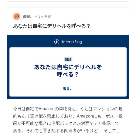
嬢を呼んで自ら検証すべきではないか。ホテル料金は社
割だ。現場で、実際に体験するのが一番だという事を私
•
は知っている。フィールドワークである。 （全然関係あ
遺書。
3ヶ月前
りませんが、連休中に用事があって群馬県の前橋市にい
あなたは自宅にデリヘルを呼べる？
きました。あわよくば私も、ラブホで市長と打ち…
今日は自宅でAmazonの荷物待ち。うちはマンションの規
約もあり置き配を禁止しており、Amazonにも「ポスト投
函が不可能な場合は宅配ボックスか対面で」と指示して
ある。それでも置き配する配達者がいるけど。 そして、