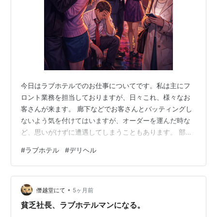
今日はラブホテルでのお仕事についてです。私は主にフ
ロント業務を担当しておりますが、日々これ、様々なお
客さんが来ます。 廊下などでお客さんとバッティングし
ないよう気を付けてはいますが、オーダーを運んだ時な
ど、思いがけずに遭遇してしまうこともあります。 部屋
は二重扉で、内扉の前にあるオーダーを置くスペース
#
ラブホテル
#
デリヘル
に、食べ物や飲み物なんかを置くようになっているので
すが、たまに内扉を開けっ放しにしている人もいて、中
の様子が見えてしまうこともあります。 半裸のセクシー
•
ギャルを目撃したなら、それはラッキーなことですが、
僭越堂にて
5ヶ月前
大体は上半身裸の男がうろついています。時にはお身体
貧乏社長、ラブホテルマンになる。
にご立派な模様が入った方もいます。そんな時は、…