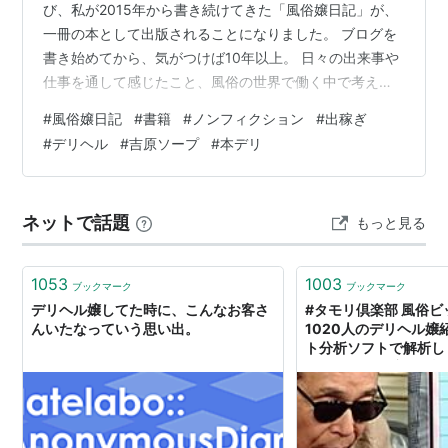
び、私が2015年から書き続けてきた「風俗嬢日記」が、
一冊の本として出版されることになりました。 ブログを
書き始めてから、気がつけば10年以上。 日々の出来事や
仕事を通して感じたこと、風俗の世界で働く中で考えた
ことなどを、自分自身の言葉で綴ってきました。 当初
#
風俗嬢日記
#
書籍
#
ノンフィクション
#
出稼ぎ
は、まさか自分が書いてきた日記が「本」という形にな
#
デリヘル
#
吉原ソープ
#
本デリ
るとは思ってもいませんでした。 ブログという個人的な
記録から始まった文章が、多くの方に読んでいただき、
そして今回、一冊の書籍として世に出ることになったこ
ネットで話題
もっと見る
とを、とても感慨深く感じています。 書籍のタイトルや
予約・購入方法などの詳細については…
1053
1003
ブックマーク
ブックマーク
デリヘル嬢してた時に、こんなお客さ
#タモリ倶楽部 風俗
んいたなっていう思い出。
1020人のデリヘル嬢
ト分析ソフトで解析し
「ハズレ」の嬢を見極