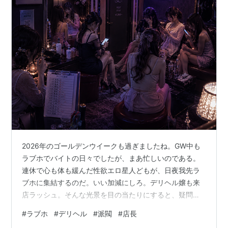
2026年のゴールデンウイークも過ぎましたね。GW中も
ラブホでバイトの日々でしたが、まあ忙しいのである。
連休で心も体も緩んだ性欲エロ星人どもが、日夜我先ラ
ブホに集結するのだ。いい加減にしろ。デリヘル嬢も来
店ラッシュ。そんな光景を目の当たりにすると、疑問と
課題が生まれる。一日に何本くらい処理するんだろう
#
ラブホ
#
デリヘル
#
派閥
#
店長
か？彼女らの過酷な労働環境をより良く知るため、私も