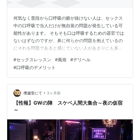
何気なく普段から口呼吸の癖が抜けない人は、セックス
中の口呼吸で当人だけが無自覚の問題が発生している可
能性があります。 そもそも口は呼吸するための器官では
ないはずなのですが、鼻に何らかの問題を抱えているの
にそれを問題であると感じていない人があまりにも多い
です。 明らかに早漏の原因やドライマウスや口臭の原因
#
セックスレッスン
#
風俗
#
デリヘル
になっている場合、口呼吸になっていることが問題だと
#
口呼吸のデメリット
指摘すると、実は過去にも病院や整体などどこかで指摘
されたことがあると言う人も。 なぜ放置？！なぜ治さな
いのでしょうか？ １度ならず２度３度、繰り返し言われ
た他人からの指摘は必ず貴方の体の問題点となっていま
•
僭越堂にて
3ヶ月前
す。 口呼吸が常態化していると口臭や虫歯の…
【性報】GWの陣 スケベ人間大集合～夜の仮宿
～