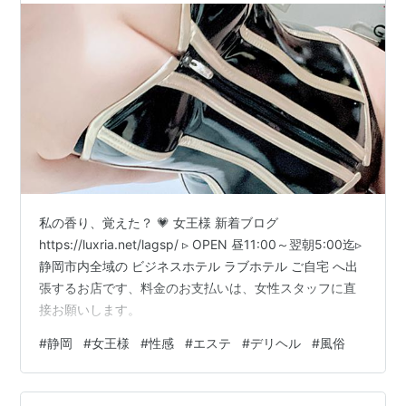
私の香り、覚えた？ 💗 女王様 新着ブログ
https://luxria.net/lagsp/ ▹ OPEN 昼11:00～翌朝5:00迄▹
静岡市内全域の ビジネスホテル ラブホテル ご自宅 へ出
張するお店です、料金のお支払いは、女性スタッフに直
接お願いします。
#
静岡
#
女王様
#
性感
#
エステ
#
デリヘル
#
風俗