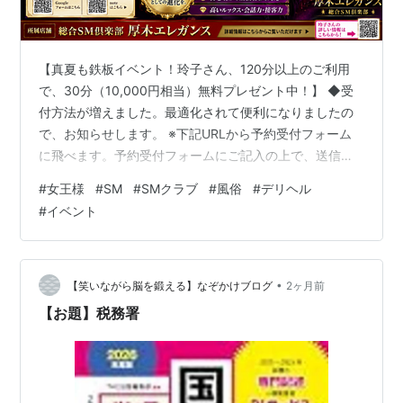
【真夏も鉄板イベント！玲子さん、120分以上のご利用
で、30分（10,000円相当）無料プレゼント中！】 ◆受
付方法が増えました。最適化されて便利になりましたの
で、お知らせします。 ※下記URLから予約受付フォーム
に飛べます。予約受付フォームにご記入の上で、送信を
押して貰うだけで、ご予約前の申し込みは完了しますの
#
女王様
#
SM
#
SMクラブ
#
風俗
#
デリヘル
で、ご利用下さいませ。
#
イベント
https://docs.google.com/forms/d/1N7T2O5OMNzSPD
yl87mZKzhYFLLEujtvD_yMxWd0kScs noteのDMからも
セッションの受付は出来ますので、こちらからDMを下さ
い。LINE風にやり取りができます。…
•
【笑いながら脳を鍛える】なぞかけブログ
2ヶ月前
【お題】税務署