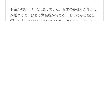
お金が無い！！ 私は焦っていた。月末の各種引き落とし
が近づくと、ひどく緊張感が高まる。 どうにかせねば。
悩んだ末、Indeedにアクセスした。アルバイトをするし
かない。 ヒマとは言え、昼間は本業がある。やるなら、
18時くらいから深夜まで働ける場所だ。体はキツいが、
背に腹は代えられない。 そうは言っても、コンビニなん
#
アルバイト
#
ラブホテル
#
デリヘル
かは避けたい。必死こいてバイトしている姿を知り合い
などに見られたくないという、ちっぽけなプライドがあ
った。 できれば、お客さんなどからは見えない、厨房な
•
どでの仕事が良い。高校生の頃、ケンタッキーでチキン
drilenazyの日記
5ヶ月前
をひたすら作っていた事を思い出した。そうだ外食系が
『警告』ド変態痴女クラブ神奈川デリヘル『詐
良い。探した。 お、近所にも求人…
欺』