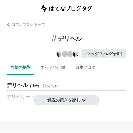
はてなブログ トップ
デリヘル
このタグでブログを書く
言葉の解説
ネットで話題
関連ブログ
デリヘル
(
社会
)
【
でりへる
】
デリバリーヘルス
解説の続きを読む