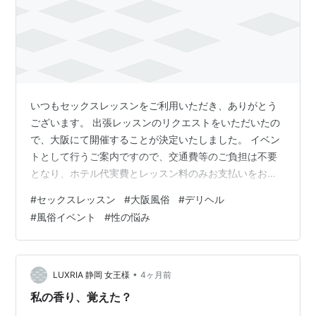
いつもセックスレッスンをご利用いただき、ありがとう
ございます。 出張レッスンのリクエストをいただいたの
で、大阪にて開催することが決定いたしました。 イベン
トとして行うご案内ですので、交通費等のご負担は不要
となり、ホテル代実費とレッスン料のみお支払いをお願
いいたします。東京までお越しいただくのが難しい方
#
セックスレッスン
#
大阪風俗
#
デリヘル
は、ぜひこの機会にご利用ください。 詳細についてはこ
#
風俗イベント
#
性の悩み
ちらをご確認くださいませ。 sexlesson.jp ポチッと応援
↑
•
LUXRIA 静岡 女王様
4ヶ月前
私の香り、覚えた？