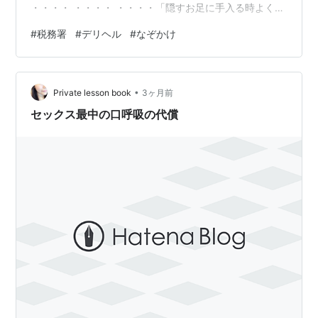
・・・・ ・・・・ ・・・・「隠すお足に手入る時よく丸
裸に」 《コメント》 関連記事はこちら
#
税務署
#
デリヘル
#
なぞかけ
https://news.yahoo.co.jp/articles/1231277e626374c9c
6794ce12905ca9303ec2df9 税務署って、 けっこうヒ
マな職場なのかな。 【清きご一票を】人気ｂｌｏｇラン
•
キング（社会経済ニュース部門）に登録しています。
Private lesson book
3ヶ月前
も…
セックス最中の口呼吸の代償