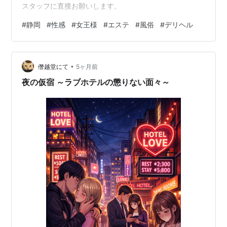
スタッフに直接お願いします。
#
静岡
#
性感
#
女王様
#
エステ
#
風俗
#
デリヘル
•
僭越堂にて
5ヶ月前
夜の仮宿 ～ラブホテルの懲りない面々～