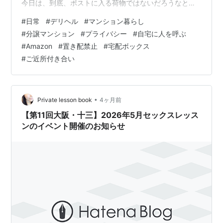
今日は、到底、ポストに入る荷物ではないだろうなと思
って部屋で待っていたら、なんとポストに入ってしまっ
#
日常
#
デリヘル
#
マンション暮らし
て共用スペースのポストまで取りに行った。そうした
#
分譲マンション
#
プライバシー
#
自宅に人を呼ぶ
ら、同じエレベーターで女性を迎えに行っている住民ら
#
Amazon
#
置き配禁止
#
宅配ボックス
しき人に会った。 住民「らしき」というのは、ウチのマ
#
ご近所付き合い
ンションは慣例として住民同士は会ったら挨拶をするこ
とになっており、しないのは、社会人経験がないであろ
う人しか知らないけど、その人ではなく…
•
Private lesson book
4ヶ月前
【第11回大阪・十三】2026年5月セックスレッス
ンのイベント開催のお知らせ