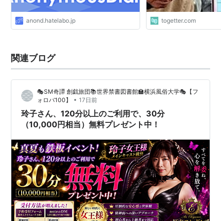
anond.hatelabo.jp
togetter.com
関連ブログ
🎭SM奇譚 創戯旅団📚世界禁書図書館🏫横浜風俗大学🎭【フ
•
ォロバ100】
17日前
玲子さん、120分以上のご利用で、30分
（10,000円相当）無料プレゼント中！