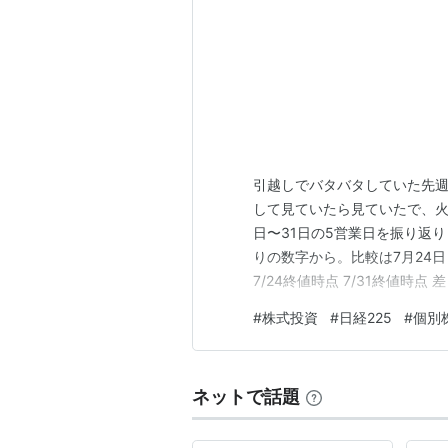
引越しでバタバタしていた先
して見ていたら見ていたで、火曜に
日〜31日の5営業日を振り返
りの数字から。比較は7月24日
7/24終値時点 7/31終値時点 差 
55,742円 63,490円 +7,748
#
株式投資
#
日経225
#
個別
比 +2,057円（+0.2…
ネットで話題