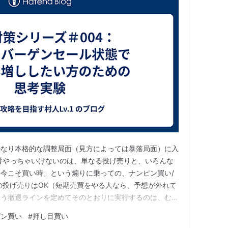
かなり本格的な調整局面（見方によっては暴落局面）に入
番やっちゃいけないのは、単なる投げ売りと、いろんな
今こそ買い時」という煽りに乗っての、ナンピン買い/
の投げ売りはOK（短期売買をやる人なら、予想が外れて
いう撤退ラインを定めてそのとおりに実行するのは、むし
み立て投資をするのが基本スタイルなら、ただ下がった
ピン買い
#
押し目買い
長期的にはプラスになることを見越して長期・積み立て・