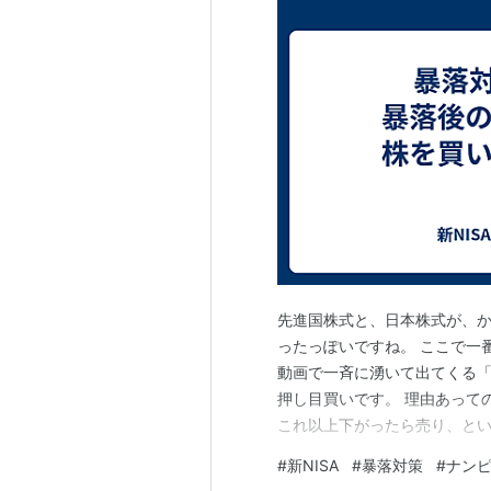
先進国株式と、日本株式が、
ったっぽいですね。 ここで一
動画で一斉に湧いて出てくる「
押し目買いです。 理由あって
これ以上下がったら売り、と
ろ鉄則）。 だけど、長期で積
#
新NISA
#
暴落対策
#
ナン
から不安になって売る、は、