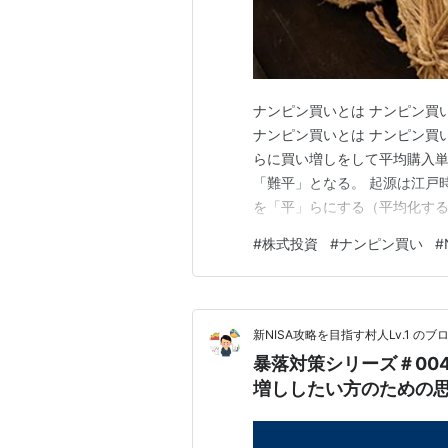
ナンピン買いとは ナンピン買
ナンピン買いとは ナンピン買
らに買い増しをして平均購入単
「難平」となる。 起源は江戸
を「平」らにする（平均化する
の具体例 実際に私が行ってい
#
株式投資
#
ナンピン買い
#
だ。 【買付履歴と平均取得価格
2024/3/1 18,150 181.5 1…
新NISA攻略を目指す村人Lv.1 のブ
暴落対策シリーズ＃00
増ししたい方のための