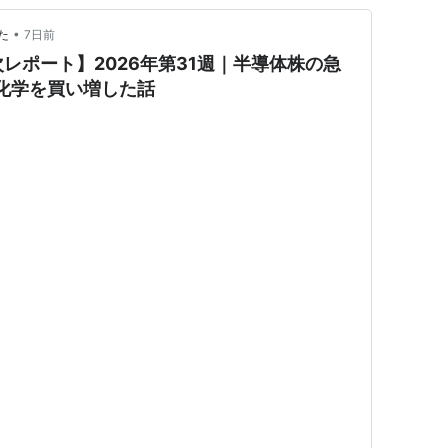
•
た
7日前
次レポート】2026年第31週｜半導体株の急
越化学を買い増した話