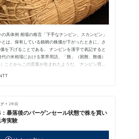
いの具体例 相場の格言「下手なナンピン、スカンピン」
いとは、保有している銘柄の株価が下がったときに、さ
価を下げることである。 ナンピンを漢字で表記すると
時代の米相場における業界用語。「難」（困難、難儀）
）ことからこの言葉が生まれたようだ。 ナンピン買い
るナンピン買いの事例をご紹介しよう。銘柄はNTT株
NTT
の推移】 買付日 買付価格 平均取得価格 保有株数
•
ログ
2年前
4：暴落後のバーゲンセール状態で株を買い
思考実験