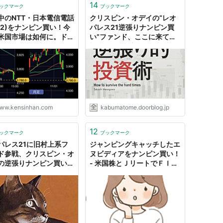
14
ックマーク
ブックマーク
中のNTT・日本電信電話
クリスピン・オデイの“レオ
432)をナンピン買い！今
パレス21逆張りナンピン買
米国市場は如何に。ドル
い”ファンド、ここに来て損
いつから買い始動になる
切り始める : 市況かぶ全力２
- 資産2,000万への航海
階建
端くれ投資家の奮闘記
ww.kensinhan.com
kabumatome.doorblog.jp
12
ックマーク
ブックマーク
パレス21に旧村上系フ
ジャンピングキャッチしたエ
ド参戦、クリスピン・オ
ヌビディアをナンピン買い！
の逆張りナンピン買いフ
- 米国株とＪリートでＦＩＲ
ドに続く : 市況かぶ全力
Ｅ
建