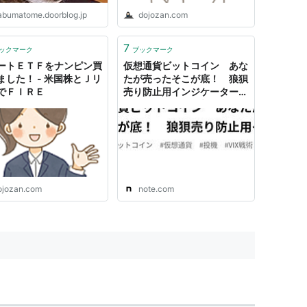
abumatome.doorblog.jp
dojozan.com
7
ックマーク
ブックマーク
ートＥＴＦをナンピン買
仮想通貨ビットコイン あな
ました！ - 米国株とＪリ
たが売ったそこが底！ 狼狽
でＦＩＲＥ
売り防止用インジケーター
ナンピン買いor損切りイン
ジケーター？TradingView
｜よしナックル
ojozan.com
note.com