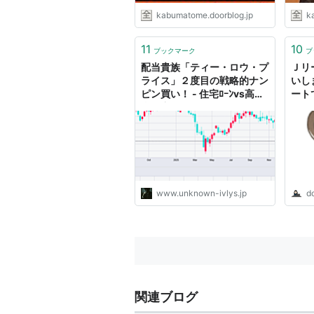
kabumatome.doorblog.jp
k
11
10
ブックマーク
ブ
配当貴族「ティー・ロウ・プ
Ｊリ
ライス」２度目の戦略的ナン
いし
ピン買い！ - 住宅ﾛｰﾝvs高配
ート
当@庵野さん
www.unknown-ivlys.jp
d
関連ブログ