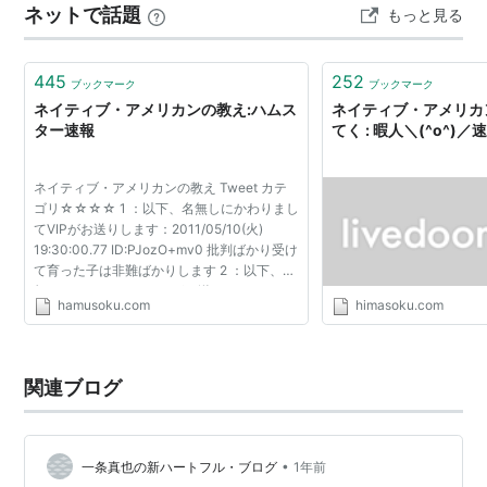
ネットで話題
もっと見る
445
252
ブックマーク
ブックマーク
ネイティブ・アメリカンの教え:ハムス
ネイティブ・アメリカ
ター速報
てく : 暇人＼(^o^)／
ネイティブ・アメリカンの教え Tweet カテ
ゴリ☆☆☆☆ 1 ：以下、名無しにかわりまし
てVIPがお送りします：2011/05/10(火)
19:30:00.77 ID:PJozO+mv0 批判ばかり受け
て育った子は非難ばかりします 2 ：以下、名
無しにかわりましてVIPがお送りします：
hamusoku.com
himasoku.com
2011/05/10(火) 19:30:37.01 ID:PJozO+mv0
ねたみを受けて育った子はいつ...
関連ブログ
•
一条真也の新ハートフル・ブログ
1年前