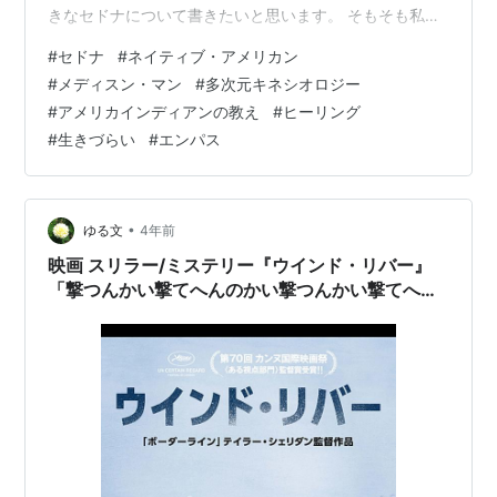
きなセドナについて書きたいと思います。 そもそも私の
初めての海外はアメリカのアリゾナ州フェニックスへの
#
セドナ
#
ネイティブ・アメリカン
ホームステイでした。 雑誌で赤土の大地に一目惚れし、
#
メディスン・マン
#
多次元キネシオロジー
ここへ行きたい！と思った20才頃の私はリゾートバイト
#
アメリカインディアンの教え
#
ヒーリング
などで資金を貯め、留学エージェントを見つけてショー
#
生きづらい
#
エンパス
トホームステイの申し込みをしました。 全くの一目惚れ
だったため、現地がどう…
•
ゆる文
4年前
映画 スリラー/ミステリー『ウインド・リバー』
「撃つんかい撃てへんのかい撃つんかい撃てへん
のかい！」