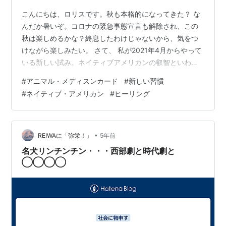
こんにちは、ロリスです。秋も本格的になってきた？ な
んだか暑いぞ。コロナの緊急事態宣言も解除され、この
秋は楽しめるかな？終息したわけじゃないから、気をつ
けながら楽しみたい。 さて、 私が2021年4月からやって
いる新しい試み。ネイティブアメリカンの叡智といわれ
るアニマルメディスンカード。メディスンという言葉
#
アニマル・メディスンカード
#
新しい習慣
は、医学・薬・魔法・魔術・神聖な儀式など、色んな意
#
ネイティブ・アメリカン
#
ヒーリング
味があるようで、一言で定義するのがむずかしい(^-^;52
枚の動物のカードで、各動物の習性や行動パターンから
読み取るメッセージを受けとるというもの。ただ流され
てぼんやり1日を過ごすのと、何か意識して過ごすのとで
•
REIWAに「弥栄！」
5年前
は、長い目で見たら人生の充実度が…
名犬リンチンチン・・・西部劇と時代劇と
◯◯◯◯