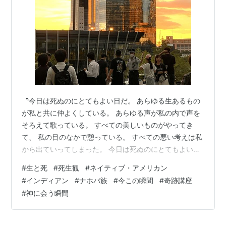
〝今日は死ぬのにとてもよい日だ。 あらゆる生あるもの
が私と共に仲よくしている。 あらゆる声が私の内で声を
そろえて歌っている。 すべての美しいものがやってき
て、 私の目のなかで憩っている。 すべての悪い考えは私
から出ていってしまった。 今日は死ぬのにとてもよい日
だ。 私の土地は平穏で私をとり巻いている。 私の畑には
#
生と死
#
死生観
#
ネイティブ・アメリカン
もう最後の鋤を入れ終えた。 わが家は笑い声で満ちてい
#
インディアン
#
ナホバ族
#
今この瞬間
#
奇跡講座
る。 子どもたちが帰ってきた。 うん、今日は死ぬのにと
#
神に会う瞬間
てもよい日だ。〟 GENERATION TIMES vol.7（2006年
11月発行） From Many Winters © by Nancy Wood,
published b…