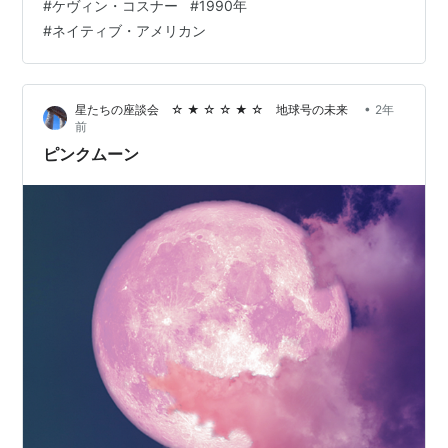
#
ケヴィン・コスナー
#
1990年
イティブ・アメリカンの血筋をもつ有名人が少なくない
#
ネイティブ・アメリカン
ですよね ありがとうございます 私財をなげうってケビ
ン・コスナーが作った映画 白人対インディアンの勧善懲
悪ではない西部劇 いろいろ問題はあっても アカデミー賞
•
星たちの座談会 ☆ ★ ☆ ☆ ★ ☆ 地球号の未来
2年
もとり 興…
前
ピンクムーン