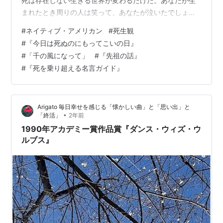
死は存在しない生きる世界が変わるだけだ。あなたが生
まれたとき周りの人は笑って、あなたが泣いたでしょ
う。だから、あなたが死ぬときはあなたが笑って、周り
#
ネイティブ・アメリカン
#
死生観
の人が泣くような人生を送りなさい。（ネイティブ・ア
#
『今日は死ぬのにもってこいの日』
メリカンのことわざ） 一条真也です。わたしは、ネイテ
#
「千の風になって」
#
『先祖の話』
ィブ・アメリカンの言葉に心を打たれます。彼らの持つ
#
『死を乗り超える名言ガイド』
死生観は日本人と共通しているのではないでしょうか。
ネイティブ・アメリカンたちの言葉を集めた『今日は死
ぬのにもってこいの日』ナンシー・ウッド著、フラン
Arigato 毎日幸せを感じる「懐かしい曲」と「思い出」と
ク…
•
「終活」
2年前
1990年アカデミー賞作品賞『ダンス・ウィズ・ウ
ルブス』