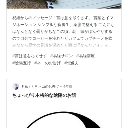
易経からのメッセージ「言は意を尽くさず」 言葉とイマ
ジネーション シンプルな食養生、薬膳で整える こんにち
はなんとなく曇りがちなこの頃。朝、頭がぼんやりする
ので自分でコーヒーを淹れたりカフェでカプチーノを飲
みながら易学の見識を深めたり頭に浮かんだアイディア
や言葉をメモしています。この２年で老眼が進み、この
#
言は意を尽くせず
#
易経サロン
#
易経講座
メモを取るにも最近はメガネが手放せません^^;仕事プラ
#
陰陽五行
#
ネコのお告げ
#
想像力
イベートを含め人生の課題はいろいろありますがいま一
番気になる「目のアンチエイジング」「目力」の回復が
私の課題です。目を休ませるためにブログの頻度が落ち
ているぶん短い文章で表現できるInstagramでちょこちょ
•
月めぐり®︎ ネコのお告げ
4年前
こ更新しています。 今日はカレ…
ちょっぴり本格的な陰陽のお話