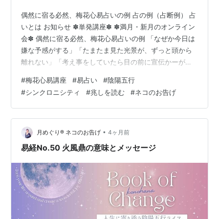
偶然に宿る必然、梅花心易占いの例 占の例（占断例） 占
いとは お知らせ ✽単発講座✽ ✽満月・新月のオンライン
会✽ 偶然に宿る必然、梅花心易占いの例 「なぜか今日は
嫌な予感がする」「たまたま見た光景が、ずっと頭から
離れない」「考え事をしていたら目の前に宣伝かーがと
おった」「お釣りが333円だった（３桁以上のゾロ
#
梅花心易講座
#
易占い
#
陰陽五行
目）」 そんな経験はありませんか？それは単なる気のせ
#
シンクロニシティ
#
兆しを読む
#
ネコのお告げ
いではありません.:*・°☆.東洋の叡智易占いでは、それ
を“兆し”と呼びます。西欧風、現代の言葉「シンクロニシ
ティ」の方がみなさんには馴染みがあるかもしれませ
ん。易占いと梅花心易の大きな違いの１つは「梅花心易
•
月めぐり®︎ ネコのお告げ
4ヶ月前
はわざわざ占わない」こと。占…
易経No.50 火風鼎の意味とメッセージ