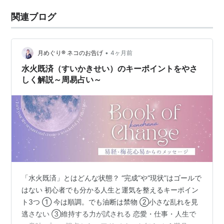
関連ブログ
•
月めぐり®︎ ネコのお告げ
4ヶ月前
水火既済（すいかきせい）のキーポイントをやさ
しく解説～周易占い～
「水火既済」とはどんな状態？ “完成”や“現状”はゴールで
はない 初心者でも分かる人生と運気を整えるキーポイン
ト3つ ① 今は順調。でも油断は禁物 ②小さな乱れを見
逃さない ③維持する力が試される 恋愛・仕事・人生で