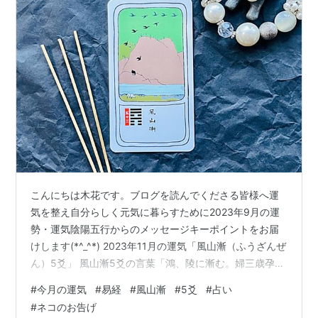
こんにちは木花です。ブログを読んでくださる皆様へ運
気を整え自分らしく元気に暮らすために2023年9月の運
勢・運気陰陽五行からのメッセージキーポイントをお届
けします(*^_^*) 2023年11月の運気「風山漸（ふうざんぜ
ん）5爻」 風山漸5爻の言葉「鴻、陵に漸む。婦三歳孕ま
ず。終に之に勝つこと莫し。吉」※鴻（こう）は 鳥（鴨
#
今月の運気
#
易経
#
風山漸
#
5爻
#
占い
より一回り大きい）水鳥のこと。※「孕まず」の孕む（は
#
ネコのお告げ
らむ）妊娠のこと。＜爻の言葉の意味＞水鳥が3年もの