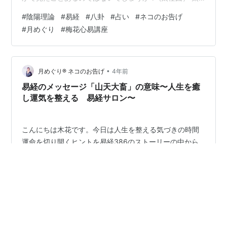
極が陰陽を生み陰陽は四象を生み四象から八卦が生まれ
#
陰陽理論
#
易経
#
八卦
#
占い
#
ネコのお告げ
ます。この八卦「乾・兌・離・震・巽・坎・艮・坤」は
#
月めぐり
#
梅花心易講座
自然界の主な事象に照らすと乾＝天・兌＝沢・離＝火・
震＝雷・巽＝風・坎＝水・艮＝山となり森羅万象の意味
とその変化を六十四のストーリー＝大成卦で説いている
のが「易経（六十四卦）」易占いのベースです。陰陽は
•
月めぐり®︎ ネコのお告げ
4年前
以前のブログでもちょっぴり紹介しているのでぜ…
易経のメッセージ「山天大畜」の意味〜人生を癒
し運気を整える 易経サロン〜