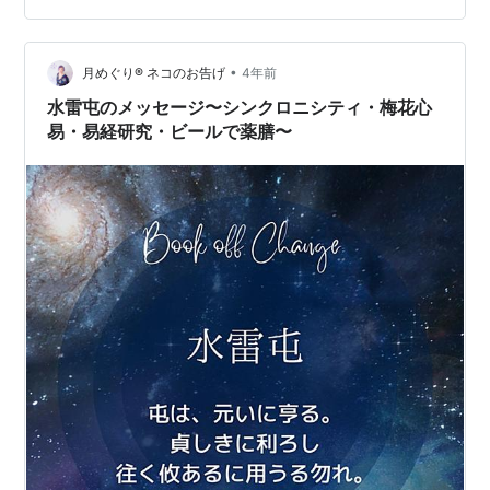
間、妻と会うことができずそのため妻は妊娠できずにい
たが しかし最終的に悪（悪状況・悪者）は正しい道理に
勝つことはなくついにこの水鳥は妻に会うことができる
•
月めぐり®︎ ネコのお告げ
4年前
ので吉である。＜5爻…
水雷屯のメッセージ〜シンクロニシティ・梅花心
易・易経研究・ビールで薬膳〜