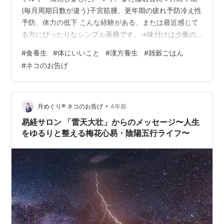
(毎月周期日数が違う)子宮筋腫、更年期の疲れ予防冷え性
予防、体力の低下 こんな経験がある、または最近感じて
る方にぴったりなシンプル薬膳です。→味付けは少量の
塩と炊く時に入れた昆布のみ 白米、雑穀、豆、栗素材の
#
食養生
#
体にいいこと
#
漢方養生
#
雑穀ごはん
甘みがひきたつ幸せごはん ペロリと食べられるのでダイ
#
ネコのお告げ
エットには向いてないかもしれません→おかわりしたく
なる。。。 明日は転職と婚活結婚に関する占いの予約が
入ってるのでエネルギーチャージし、良く寝て、万全の
状態でお届けしたいと思います(*'▽'*) ランキング参加中
•
月めぐり®︎ ネコのお告げ
4年前
健康 ランキング参加中知…
易経サロン 「雷天大壮」からのメッセージ〜人生
をゆるりと整える梅花心易・陰陽五行ライフ〜