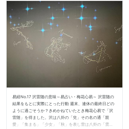
易経No.17 沢雷随の意味～易占い・梅花心易～ 沢雷随の
結果をもとに実際にとった行動 週末、連休の最終日どの
ように過ごそうか？きめかねていたとき梅花心易で「沢
雷随」を得ました。沢は八卦の「兌」その名の通「親
愛」「集まる」「少女」「秋」を表し雷は八卦の「震」