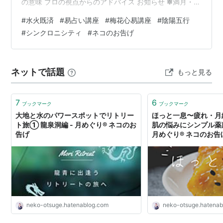
の意味 プロの視点からのアドバイス お知らせ ✽満月・新
月のオンライン会✽ ✽単発講座✽ 易経六十四卦の中でも
#
水火既済
#
易占い講座
#
梅花心易講座
#
陰陽五行
「水火既済」はとても象徴的でちょっぴり意味を誤解さ
#
シンクロニシティ
#
ネコのお告げ
れやすい易占いの答えのひとつです。名前の通り「既に
済む」と書くこの結果は「感性した状態」の意味もあり
ますがここに大切な“落とし穴”と4000年以上の歴史のあ
ネットで話題
もっと見る
る易ならではの“知恵”が隠されています。今回は、「水火
既済」の本質と…
7
6
ブックマーク
ブックマーク
大地と水のパワースポットでリトリー
ほっと一息〜疲れ・月
ト旅① 龍泉洞編 - 月めぐり®︎ ネコのお
肌の悩みにシンプル薬
告げ
月めぐり®︎ ネコのお告
neko-otsuge.hatenablog.com
neko-otsuge.hatena