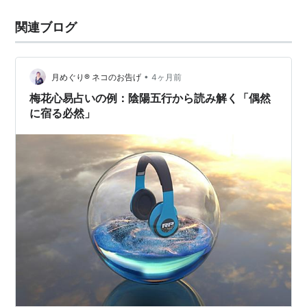
関連ブログ
•
月めぐり®︎ ネコのお告げ
4ヶ月前
梅花心易占いの例：陰陽五行から読み解く「偶然
に宿る必然」