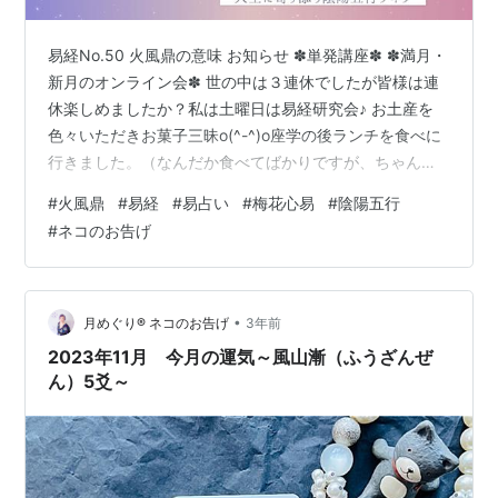
易経No.50 火風鼎の意味 お知らせ ✽単発講座✽ ✽満月・
新月のオンライン会✽ 世の中は３連休でしたが皆様は連
休楽しめましたか？私は土曜日は易経研究会♪ お土産を
色々いただきお菓子三昧o(^-^)o座学の後ランチを食べに
行きました。（なんだか食べてばかりですが、ちゃんと
易も学びます。）今日は特別にランチに聖水＝ビール
#
火風鼎
#
易経
#
易占い
#
梅花心易
#
陰陽五行
をヾ(〃^∇^)ﾉ♪ 久しぶりに対面で会い占い好きさんと食べ
#
ネコのお告げ
る食事は友達との時間とも違う特別な高揚感がありまし
た。 易経No.50 火風鼎の意味 卦辞 『鼎は、元いに亨
る。木の上に火あるは鼎。君子以て位を正し命を凝
む。』 火風鼎は「火」と「風」象の組み合わせでできて
•
月めぐり®︎ ネコのお告げ
3年前
いる卦です。…
2023年11月 今月の運気～風山漸（ふうざんぜ
ん）5爻～