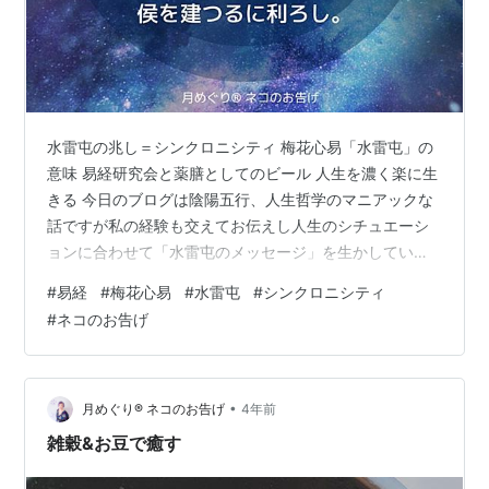
水雷屯の兆し＝シンクロニシティ 梅花心易「水雷屯」の
意味 易経研究会と薬膳としてのビール 人生を濃く楽に生
きる 今日のブログは陰陽五行、人生哲学のマニアックな
話ですが私の経験も交えてお伝えし人生のシチュエーシ
ョンに合わせて「水雷屯のメッセージ」を生かしていた
だけたら嬉しいです＾＾ 水雷屯の兆し＝シンクロニシテ
#
易経
#
梅花心易
#
水雷屯
#
シンクロニシティ
ィ 土曜日の朝家を出てバス停へ向かう途中目に飛び込ん
#
ネコのお告げ
だ風景が上の写真。雲が織物のように重なり合いそこに
電線が入り込む風景をみて真っ先に頭に浮かんだのが易
経の水雷屯の象伝の言葉「彖に曰く、雲雷は屯なり。君
子もって経綸す。」「経と」は縦軸のこと布（織物）を
•
月めぐり®︎ ネコのお告げ
4年前
作るとき縦糸はピンと張り横糸（横軸）だ…
雑穀&お豆で癒す