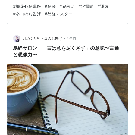
「悦び」「衝動」「ひらめき」「天と地をつなぐもの」
#
梅花心易講座
#
易経
#
易占い
#
沢雷随
#
運気
「長男」「春」を表します。自然界の現象の2つが重なり
#
ネコのお告げ
#
易経マスター
あったときどんな意味を持つのでしょうか？ 易経No.17
沢雷随の意味～易占い・梅花心易～ ＜卦辞＞ 「隨は、元
いに亨る貞に利ろし。咎なし」「沢雷隨」の主なテーマ
は「随う（したがう）」兌は方位にすれば西季節にすれ
•
月めぐり®︎ ネコのお告げ
4年前
ば秋で夏に旺盛だった陽気が衰…
易経サロン 「言は意を尽くさず」の意味〜言葉
と想像力〜