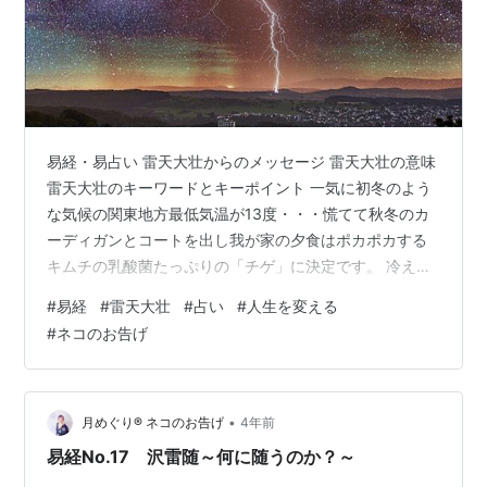
易経・易占い 雷天大壮からのメッセージ 雷天大壮の意味
雷天大壮のキーワードとキーポイント 一気に初冬のよう
な気候の関東地方最低気温が13度・・・慌てて秋冬のカ
ーディガンとコートを出し我が家の夕食はポカポカする
キムチの乳酸菌たっぷりの「チゲ」に決定です。 冷え込
みでカゼなどひかないよう皆さんも気をつけてください
#
易経
#
雷天大壮
#
占い
#
人生を変える
ね＾＾さて、今朝は梅花心易で「雷天大壮」の兆しを受
#
ネコのお告げ
けました。せっかくなので朝活にて陽の気が重なり男性
性を表す「雷天大壮」からの人生の教え・メッセージを
お伝えしました。ブログではごく一部のご紹介ですが人
生のシチュエーションに合わせて皆様もどうぞ活用して
•
月めぐり®︎ ネコのお告げ
4年前
ください＾＾ 易経・易占い 雷天大壮か…
易経No.17 沢雷随～何に随うのか？～