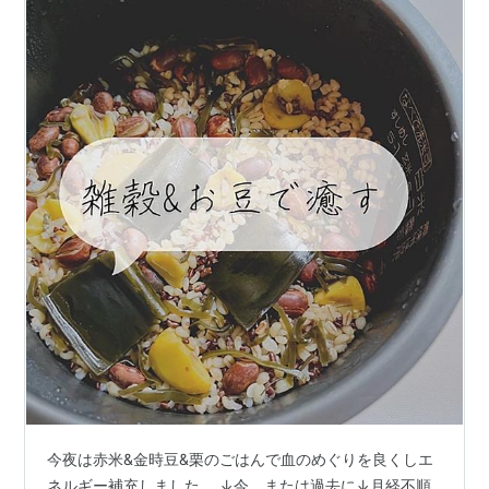
今夜は赤米&金時豆&栗のごはんで血のめぐりを良くしエ
ネルギー補充しました。 ↓今、または過去に↓月経不順