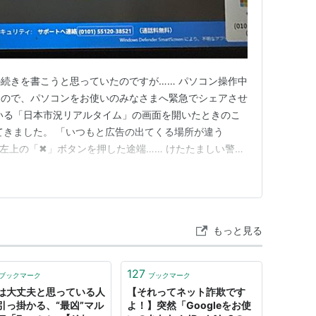
続きを書こうと思っていたのですが…… パソコン操作中
たので、パソコンをお使いのみなさまへ緊急でシェアさせ
いる「日本市況リアルタイム」の画面を開いたときのこ
てきました。 「いつもと広告の出てくる場所が違う
左上の「✖」ボタンを押した途端…… けたたましい警告
！！ 「PCがブロックされました」 「パソコンを閉じな
ンターに連絡してください」 ☝が実際に出てきた画面で
」といったボタンが…
もっと見る
127
ブックマーク
ブックマーク
は大丈夫と思っている人
【それってネット詐欺です
引っ掛かる、“最凶”マル
よ！】突然「Googleをお使