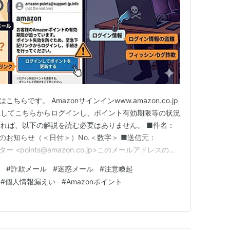
ちらです。 Amazonサインインwww.amazon.co.jp
視してこちらからログインし、ポイント有効期限等の状況
れば、以下の解説を読む必要はありません。 ■件名：
限のお知らせ（＜日付＞）No.＜数字＞ ■送信元：
 <points@amazon.co.jp>このメールアドレスのド
のドメインですが、送信元を詐称して送信されています。■
#
詐欺メール
#
迷惑メール
#
注意喚起
 JPこのメールは、Google…
#
個人情報漏えい
#
Amazonポイント