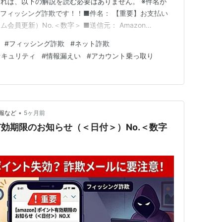
れば、以下の解説を読む必要はありません。 ※件名が
ルはフィッシング詐欺です！！■件名： 【重要】お支払い
会員更新）No.＜数字＞ ■送信元： Amazon
jp>このメールアドレスのドメインは、Amazonの正規のドメイ
#
フィッシング詐欺
#
ネット詐欺
されています。■送信元地域： Tokyo, …
セキュリティ
#
情報漏えい
#
アカウント乗っ取り
•
報など
5ヶ月前
有効期限のお知らせ（＜日付＞）No.＜数字