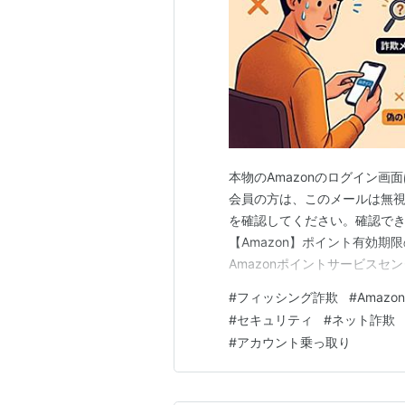
本物のAmazonのログイン画面はこ
会員の方は、このメールは無
を確認してください。確認でき
【Amazon】ポイント有効期
Amazonポイントサービスセンター
メインは、Amazonの正規
#
フィッシング詐欺
#
Amazon
送信元地域： Tokyo, Tokyo,
#
セキュリティ
#
ネット詐欺
#
アカウント乗っ取り