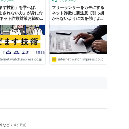
ブックマーク
ブックマーク
ni.tv』を運営したり受託開発
ます技術」を学べば、
フリーランサーをカモにする
まされない力」が身に付
ネット詐欺に要注意【引っ掛
 ネット詐欺対策お勧め
からないように気を付けよ
冊【読めば身に付くネッ
う！】
テラシー】
ternet.watch.impress.co.jp
internet.watch.impress.co.jp
•
報など
4ヶ月前