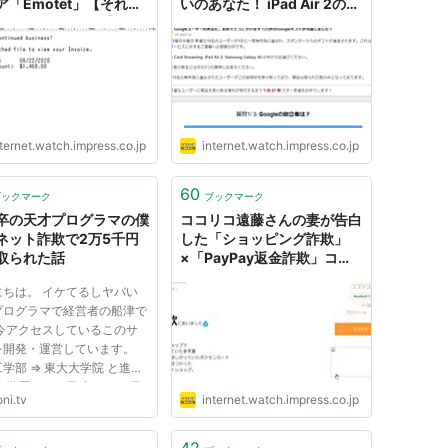
ア「Emotet」【それっ
いのあなた！ iPad Air 2の当
ット詐欺ですよ！】
選者に選ばれました」と表示
された【被害事例に学ぶ、高
齢者のためのデジタルリテラ
シー】
ternet.watch.impress.co.jp
internet.watch.impress.co.jp
60
ブックマーク
ブックマーク
卒の天才プログラマの僕
ココリコ遠藤さんの妻が告白
ネット詐欺で2万5千円
した「ショッピング詐欺」
取られた話
×「PayPay返金詐欺」コン
ボの手口とは？【それってネ
にちは。 イケてるしヤバい
ット詐欺ですよ！】
プログラマで経営者の船津で
 今アクセスしているこのサ
を開発・運営しています。
学部 => 東大大学院 と進
高学歴なので天才です。 天
ni.tv
internet.watch.impress.co.jp
のでパズドラは無課金でラン
0くらいあります。 現在は、
事業のプログラマとして
42