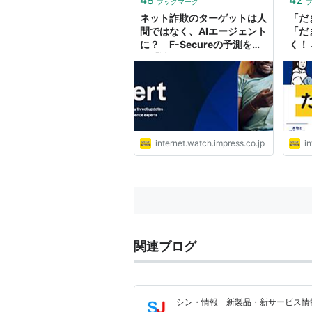
ブックマーク
『zo
ネット詐欺のターゲットは人
「だ
した...
間ではなく、AIエージェント
「だ
に？ F-Secureの予測を紹
く！
介【読めば身に付くネットリ
の1
テラシー】
トリ
internet.watch.impress.co.jp
in
関連ブログ
シン・情報 新製品・新サービス情