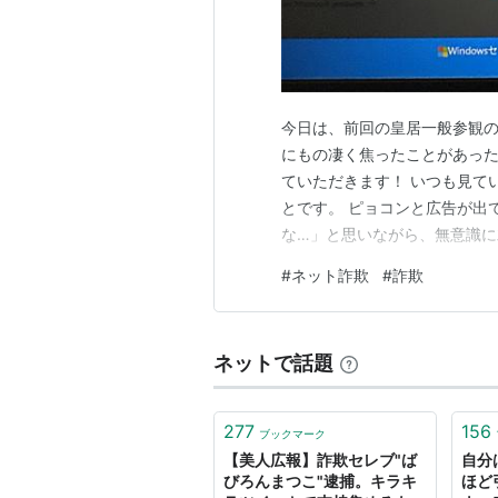
今日は、前回の皇居一般参観の
にもの凄く焦ったことがあっ
ていただきます！ いつも見て
とです。 ピョコンと広告が出
な…」と思いながら、無意識に
音と、予期せぬガイダンス音声
#
ネット詐欺
#
詐欺
いでください」 「サポートセ
す。 画面には「拒否」「許可
ネットで話題
277
156
ブックマーク
【美人広報】詐欺セレブ"ば
自分
びろんまつこ"逮捕。キラキ
ほど