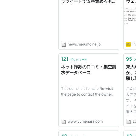
ラツイートで支持集めるも、
ウェ
その実態はネット詐欺師。余
てネ
罪は…？|ニュース＆エンタ
メ情報『Yomerumo』
news.merumo.ne.jp
in
121
95
ブックマーク
ネット詐欺の口コミ：架空請
東大
求データベース
が、
騙し
This domain is for sale Re-visit
こん
the page to contact the owner.
天才
す。
イト
東大工
学。 
www.yumenara.com
zo
才な
ク20
個人
48
42