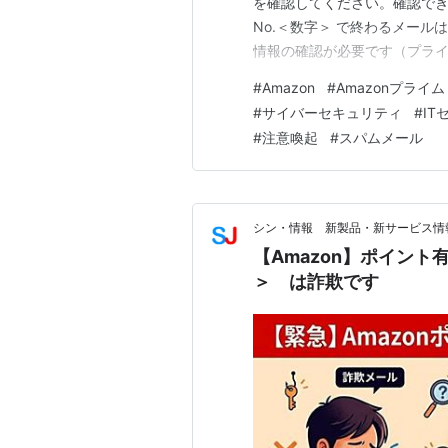
を確認してください。確認でき
No.＜数字＞ で終わるメー
情報の確認が必要です（プライム
<server@amazon.co.
#
Amazon
#
Amazonプライム
ンですが、送信元を詐称して送信
#
サイバーセキュリティ
#
IT
#
注意喚起
#
スパムメール
シン・情報 新製品・新サービス情
【Amazon】ポイント
＞ は詐欺です